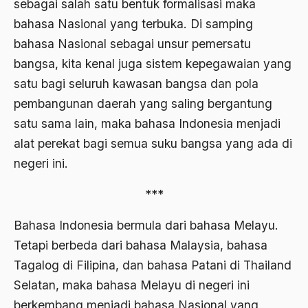
sebagai salah satu bentuk formalisasi maka
1988
Adat Siri
bahasa Nasional yang terbuka. Di samping
1987
Adi Sasono
bahasa Nasional sebagai unsur pemersatu
1986
bangsa, kita kenal juga sistem kepegawaian yang
Adil dan Makmur
satu bagi seluruh kawasan bangsa dan pola
1985
Adipati Unus
pembangunan daerah yang saling bergantung
1984
Administrasi Negara
satu sama lain, maka bahasa Indonesia menjadi
1983
alat perekat bagi semua suku bangsa yang ada di
Adnan Buyung Nasution
negeri ini.
1982
Adopsi
1981
***
Adu Pinalti
1980
Advisors
Bahasa Indonesia bermula dari bahasa Melayu.
Tetapi berbeda dari bahasa Malaysia, bahasa
1979
Aera-Europa
Tagalog di Filipina, dan bahasa Patani di Thailand
1978
Afganistan
Selatan, maka bahasa Melayu di negeri ini
1977
Afiliasi Kultural
berkembang menjadi bahasa Nasional yang