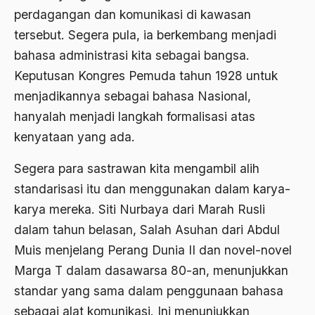
Ahmad Dhani
perdagangan dan komunikasi di kawasan
tersebut. Segera pula, ia berkembang menjadi
Ahmad Hasan Rurbi
bahasa administrasi kita sebagai bangsa.
Ahmad Khomeini
Keputusan Kongres Pemuda tahun 1928 untuk
Ahmad Syafi’i Ma’arif
menjadikannya sebagai bahasa Nasional,
hanyalah menjadi langkah formalisasi atas
Ahmad Tirtisudiro
kenyataan yang ada.
ahmad wahib
Segera para sastrawan kita mengambil alih
Ahmad Wahid
standarisasi itu dan menggunakan dalam karya-
Ahmadiyah
karya mereka. Siti Nurbaya dari Marah Rusli
AIDS
dalam tahun belasan, Salah Asuhan dari Abdul
Muis menjelang Perang Dunia II dan novel-novel
Airport
Marga T dalam dasawarsa 80-an, menunjukkan
Airport Changi
standar yang sama dalam penggunaan bahasa
Airport Noto Hadi Negoro
sebagai alat komunikasi. Ini menunjukkan