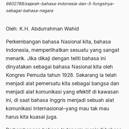
Abdi Masyarakat
6602788/sejarah-bahasa-indonesia-dan-5-fungsinya-
2011
sebagai-bahasa-negara
abdul wahid hasyim
2010
Abdullah Badawi
Oleh: K.H. Abdurrahman Wahid
2009
Abdullah Sungkar
Perkembangan bahasa Nasional kita, bahasa
2008
Abdullah Syafi'i
Indonesia, memperlihatkan sesuatu yang sangat
2007
Abdurrahman Addakhil
menarik. Jika dikaji dengan teliti bahasa ini
2006
dinyatakan sebagai bahasa Nasional kita oleh
abdurrahman wahid
Kongres Pemuda tahun 1928. Sekarang ia telah
2005
Abolisi
menjadi alat pemersatu kita sebagai bangsa dan
2004
Aboulhasan Bani Sadr
menjadi alat komunikasi yang efektif di kawasan
2003
ini, di saat bahasa Inggris menjadi sebuah alat
abri
komunikasi Internasional–yang mau tak mau
2002
Abu AMrin Ibnu Alla'
harus kita kuasai juga.
2001
Abu Bakar Ba’asyir