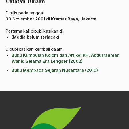
Al-qua'an dan Hadist
Catatan Tulisan
al-quran
Ditulis pada tanggal
30 November
2001 di Kramat Raya, Jakarta
Alexander Solzhenitsyin
Pertama kali dipublikasikan di:
Ali Khomeini
(Media belum terlacak)
Ali Murtopo
Dipublikasikan kembali dalam:
Ali Shariati
Buku Kumpulan Kolom dan Artikel KH. Abdurrahman
Wahid Selama Era Lengser (2002)
Ali Sidikin
Buku Membaca Sejarah Nusantara (2010)
Ali Syahbana
Aliran AHmadiyah
Aliran Kepercayaan
Alistair Cook
Allah