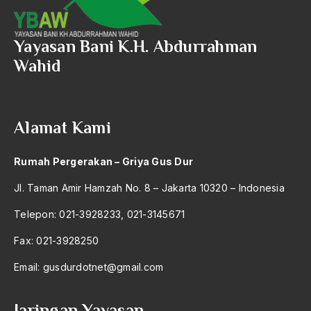
ALmanak
Alternatif Moral
Yayasan Bani K.H. Abdurrahman
Alternatif Nilai
Wahid
Alternatif Politis
Alumni Sayid Al-Maliki
Alamat Kami
Alvin W. Gouldner
Rumah Pergerakan – Griya Gus Dur
Amangkurat
Jl. Taman Amir Hamzah No. 8 – Jakarta 10320 – Indonesia
Amar Ma'ruf Nahi Munkar
Telepon: 021-3928233, 021-3145671
ambisi politik
Fax: 021-3928250
Ambivalen
Email:
gusdurdotnet@gmail.com
ambon
Amerika
Jaringan Yayasan