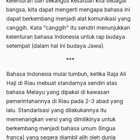
kelenturan dan sekaligus kesatuan kita sebagai
Agum Gumelar
bangsa, kita dapat mengerti mengapa bahasa ini
Agus Miftah
dapat berkembang menjadi alat komunikasi yang
Ahimsa
canggih. Kata “canggih” itu sendiri menunjukkan
kelenturan bahasa Indonesia untuk rap budaya
Ahli
setempat (dalam hal ini budaya Jawa).
ahli fikih
***
Ahli Ilmu Agama
Bahasa Indonesia mulai tumbuh, ketika Raja Ali
Ahli waris
Haji di Riau mebuat standarnya sendiri atas
ahlul sunnah wal jamaah
bahasa Melayu yang dipakai di kawasan
Ahlussunnah
pemerintahannya di Riau pada 2-3 abad yang
Ahlussunnah Wal jamaah
lalu. Standarisasi yang dilakukannya itu
memenangkan versi yang dimilikinya untuk
Ahmad Benbella
berkembang menjadi bahasa umum (lingua
Ahmad Daudy
franca) yang segera diambil alih oleh dunia