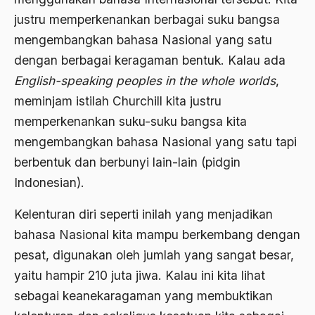
justru memperkenankan berbagai suku bangsa
Agama di Asia
mengembangkan bahasa Nasional yang satu
agama elitis
dengan berbagai keragaman bentuk. Kalau ada
English-speaking peoples in the whole worlds
,
Agama Hukum
meminjam istilah Churchill kita justru
Agama Inovasi
memperkenankan suku-suku bangsa kita
Agama Islam
mengembangkan bahasa Nasional yang satu tapi
agama populer
berbentuk dan berbunyi lain-lain (pidgin
Indonesian).
Agama Terang
Kelenturan diri seperti inilah yang menjadikan
Agamawan
bahasa Nasional kita mampu berkembang dengan
Agenda Nasional
pesat, digunakan oleh jumlah yang sangat besar,
Agraria
yaitu hampir 210 juta jiwa. Kalau ini kita lihat
agraris
sebagai keanekaragaman yang membuktikan