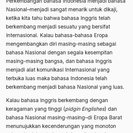
Perkembangan bahasa Indonesia menjadi bahasa
2000
Abu Hanifah
Nasional–menjadi sangat menarik untuk dikaji,
1999
abu jihad
ketika kita tahu bahwa bahasa Inggris telah
1998
berkembang menjadi sesuatu yang bersifat
Abu Sangkan
Internasional. Kalau bahasa-bahasa Eropa
1997
Abu Zayd
mengembangkan diri masing-masing sebagai
1996
Aceh
bahasa Nasional dengan segala kesempitan
1995
Ad-daulah
masing-masing bangsa, dan bahasa Inggris
menjadi alat komunikasi Internasional yang
1994
Adagium
terbuka luas maka bahasa Indonesia telah
1993
Adaptif Islam
berkembang menjadi bahasa Nasional yang luas.
1992
adat
Kalau bahasa Inggris berkembang dengan
1991
Adat dan Syari'at
keragaman yang tinggi (
pidgin Englishes
) dan
1990
Adat Ngada
bahasa Nasional masing-masing–di Eropa Barat
menunujukkan kecenderungan yang monoton
1989
Adat Pra-Islam