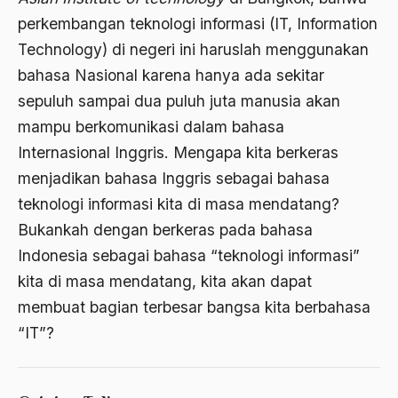
perkembangan teknologi informasi (IT, Information
Aktivis Muda
Technology) di negeri ini haruslah menggunakan
akulturasi
bahasa Nasional karena hanya ada sekitar
akulturasi budaya
sepuluh sampai dua puluh juta manusia akan
mampu berkomunikasi dalam bahasa
Al Asnawi
Internasional Inggris. Mengapa kita berkeras
al qaeda
menjadikan bahasa Inggris sebagai bahasa
Al-Azhar
teknologi informasi kita di masa mendatang?
Bukankah dengan berkeras pada bahasa
Al-Ghazali
Indonesia sebagai bahasa “teknologi informasi”
Al-Ikhwanu Al-Muslimun
kita di masa mendatang, kita akan dapat
Al-Ikhwanul Muslimin
membuat bagian terbesar bangsa kita berbahasa
“IT”?
al-Khalil Ibnu Ahmad al-Farahidi
Al-Maududi