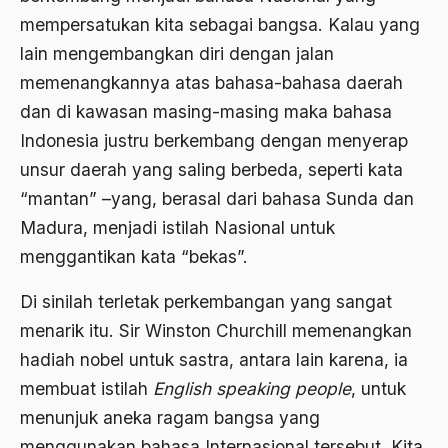
1976
mempersatukan kita sebagai bangsa. Kalau yang
Afrika
lain mengembangkan diri dengan jalan
1975
Afrika utara
memenangkannya atas bahasa-bahasa daerah
1974
agama
dan di kawasan masing-masing maka bahasa
1973
Indonesia justru berkembang dengan menyerap
Agama & Negara
unsur daerah yang saling berbeda, seperti kata
1972
Agama Asli
“mantan” –yang, berasal dari bahasa Sunda dan
1971
Agama Asli Indonesia
Madura, menjadi istilah Nasional untuk
menggantikan kata “bekas”.
Agama dan Negara
Agama dan negaraa
Di sinilah terletak perkembangan yang sangat
menarik itu. Sir Winston Churchill memenangkan
Agama dan Pemerintah
hadiah nobel untuk sastra, antara lain karena, ia
Agama dan Politik
membuat istilah
English speaking people
, untuk
Agama dan Praktis
menunjuk aneka ragam bangsa yang
menggunakan bahasa Internasional tersebut. Kita
Agama Demokrasi