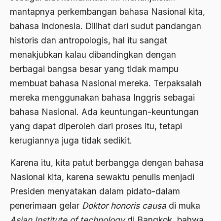
mantapnya perkembangan bahasa Nasional kita,
Ajaran AGama
bahasa Indonesia. Dilihat dari sudut pandangan
Ajaran Agama Islam
historis dan antropologis, hal itu sangat
Ajaran Islam
menakjubkan kalau dibandingkan dengan
ajaran kemasyarakatan
berbagai bangsa besar yang tidak mampu
membuat bahasa Nasional mereka. Terpaksalah
Ajengan SIngaparna
mereka menggunakan bahasa Inggris sebagai
Akademi Betawi
bahasa Nasional. Ada keuntungan-keuntungan
Akademi Jakarta
yang dapat diperoleh dari proses itu, tetapi
kerugiannya juga tidak sedikit.
Akbar tanjung
akhlak
Karena itu, kita patut berbangga dengan bahasa
Nasional kita, karena sewaktu penulis menjadi
Akhlaq
Presiden menyatakan dalam pidato-dalam
Akidah
penerimaan gelar
Doktor honoris causa
di muka
Aktivis
Asian Institute of technology
di Bangkok, bahwa