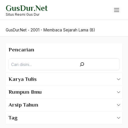
Skip
GusDur.Net
to
content
Situs Resmi Gus Dur
GusDur.Net
-
2001
-
Membaca Sejarah Lama (8)
Pencarian
Pencarian
Karya Tulis
Karya Tulis Gus Dur
Rumpun Ilmu
Karya Tulis Tentang Gus Dur
500 – Ilmu Bahasa
Arsip Tahun
530 – Ilmu Bahasa Asing
2025
Tag
550 – Ilmu Ekonomi
2024
A Hafidz