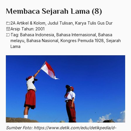
580 – Ilmu Sosial Humaniora
2023
Membaca Sejarah Lama (8)
A. Mukti Ali
630 – Agama Dan Filsafat
2022
A. Mustofa Bisri
2A Artikel & Kolom
,
Judul Tulisan
,
Karya Tulis Gus Dur
660 – Ilmu Seni, Desain dan Media
Arsip Tahun:
2001
2021
A. Yani
Tag:
Bahasa Indonesia
,
Bahasa Internasional
,
Bahasa
710 – Ilmu Pendidikan
melayu
,
Bahasa Nasional
,
Kongres Pemuda 1928
,
Sejarah
2020
A.A. Baramudi
Lama
900 – Rumpun Ilmu Lainnya
2019
A.A. Navis
2018
A.H Nasution
2017
A.S
2016
Aal Usul Teroris
2015
Abad 21
2014
Abad Modern
2013
Abd. Moqsith Ghazali
Sumber Foto: https://www.detik.com/edu/detikpedia/d-
2012