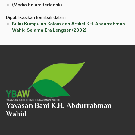
(Media belum terlacak)
Al-qua'an dan Hadist
Dipublikasikan kembali dalam:
al-quran
Buku Kumpulan Kolom dan Artikel KH. Abdurrahman
Alexander Solzhenitsyin
Wahid Selama Era Lengser (2002)
Ali Khomeini
Ali Murtopo
Ali Shariati
Ali Sidikin
Ali Syahbana
Aliran AHmadiyah
Yayasan Bani K.H. Abdurrahman
Aliran Kepercayaan
Wahid
Alistair Cook
Allah