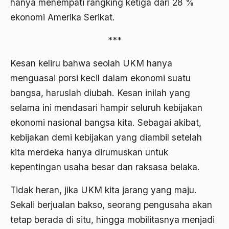
hanya menempati rangking ketiga dari 28 %
Agum Gumelar
ekonomi Amerika Serikat.
Agus Miftah
***
Ahimsa
Kesan keliru bahwa seolah UKM hanya
Ahli
menguasai porsi kecil dalam ekonomi suatu
bangsa, haruslah diubah. Kesan inilah yang
ahli fikih
selama ini mendasari hampir seluruh kebijakan
Ahli Ilmu Agama
ekonomi nasional bangsa kita. Sebagai akibat,
Ahli waris
kebijakan demi kebijakan yang diambil setelah
ahlul sunnah wal jamaah
kita merdeka hanya dirumuskan untuk
kepentingan usaha besar dan raksasa belaka.
Ahlussunnah
Tidak heran, jika UKM kita jarang yang maju.
Ahlussunnah Wal jamaah
Sekali berjualan bakso, seorang pengusaha akan
Ahmad Benbella
tetap berada di situ, hingga mobilitasnya menjadi
Ahmad Daudy