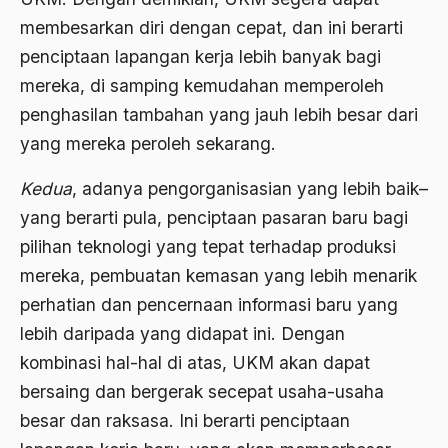
1977
Afiliasi Kultural
membesarkan diri dengan cepat, dan ini berarti
1976
Afrika
penciptaan lapangan kerja lebih banyak bagi
1975
mereka, di samping kemudahan memperoleh
Afrika utara
penghasilan tambahan yang jauh lebih besar dari
1974
agama
yang mereka peroleh sekarang.
1973
Agama & Negara
Kedua
, adanya pengorganisasian yang lebih baik–
1972
Agama Asli
yang berarti pula, penciptaan pasaran baru bagi
1971
Agama Asli Indonesia
pilihan teknologi yang tepat terhadap produksi
mereka, pembuatan kemasan yang lebih menarik
Agama dan Negara
perhatian dan pencernaan informasi baru yang
Agama dan negaraa
lebih daripada yang didapat ini. Dengan
Agama dan Pemerintah
kombinasi hal-hal di atas, UKM akan dapat
bersaing dan bergerak secepat usaha-usaha
Agama dan Politik
besar dan raksasa. Ini berarti penciptaan
Agama dan Praktis