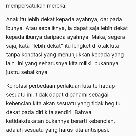
mempersatukan mereka.
2000
Abu Hanifah
Anak itu lebih dekat kepada ayahnya, daripada
1999
abu jihad
ibunya. Atau sebaliknya, ia dapat saja lebih dekat
1998
Abu Sangkan
kepada ibunya daripada ayahnya. Maka, segera
1997
Abu Zayd
saja, kata “lebih dekat” itu lengket di otak kita
tanpa konotasi yang menunjukkan kepada yang
1996
Aceh
lain. Ini yang seharusnya kita miliki, bukannya
1995
Ad-daulah
justru sebaliknya.
1994
Adagium
Konotasi perbedaan perlakuan kita terhadap
1993
Adaptif Islam
sesuatu ini, tidak dapat dipahami sebagai
1992
adat
kebencian kita akan sesuatu yang tidak begitu
dekat pada diri kita sendiri. Bahwa
1991
Adat dan Syari'at
ketidakdekatan bukannya berarti kebencian,
1990
Adat Ngada
adalah sesuatu yang harus kita antisipasi.
1989