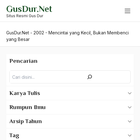
Skip
GusDur.Net
to
content
Situs Resmi Gus Dur
GusDur.Net
-
2002
-
Mencintai yang Kecil, Bukan Membenci
yang Besar
Pencarian
Pencarian
Karya Tulis
Karya Tulis Gus Dur
Rumpun Ilmu
Karya Tulis Tentang Gus Dur
500 – Ilmu Bahasa
Arsip Tahun
530 – Ilmu Bahasa Asing
2025
Tag