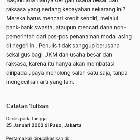
Bagaimana halnya dengan usaha besar dan
Aktivis
raksasa yang sedang kepayahan sekarang ini?
Aktivis Muda
Mereka harus mencari kredit sendiri, melalui
bank-bank swasta, ataupun mencari dana non-
akulturasi
pemerintah dari pos-pos penanaman modal asing
akulturasi budaya
di negeri ini. Penulis tidak sanggup berusaha
Al Asnawi
sekaligus bagi UKM dan usaha besar dan
raksasa, karena itu hanya akan membatasi
al qaeda
diripada upaya menolong salah satu saja, tanpa
Al-Azhar
mengecilkan arti yang lain.
Al-Ghazali
Al-Ikhwanu Al-Muslimun
Catatan Tulisan
Al-Ikhwanul Muslimin
Ditulis pada tanggal
al-Khalil Ibnu Ahmad al-Farahidi
25 Januari
2002 di Paso, Jakarta
Al-Maududi
Pertama kali dipublikasikan di: