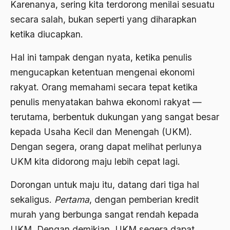
Adat Pra-Islam
Karenanya, sering kita terdorong menilai sesuatu
1988
secara salah, bukan seperti yang diharapkan
Adat Siri
ketika diucapkan.
1987
Adi Sasono
Hal ini tampak dengan nyata, ketika penulis
1986
Adil dan Makmur
mengucapkan ketentuan mengenai ekonomi
1985
Adipati Unus
rakyat. Orang memahami secara tepat ketika
1984
Administrasi Negara
penulis menyatakan bahwa ekonomi rakyat —
1983
terutama, berbentuk dukungan yang sangat besar
Adnan Buyung Nasution
kepada Usaha Kecil dan Menengah (UKM).
1982
Adopsi
Dengan segera, orang dapat melihat perlunya
1981
Adu Pinalti
UKM kita didorong maju lebih cepat lagi.
1980
Advisors
Dorongan untuk maju itu, datang dari tiga hal
1979
Aera-Europa
sekaligus.
Pertama
, dengan pemberian kredit
1978
murah yang berbunga sangat rendah kepada
Afganistan
UKM. Dengan demikian, UKM segera dapat