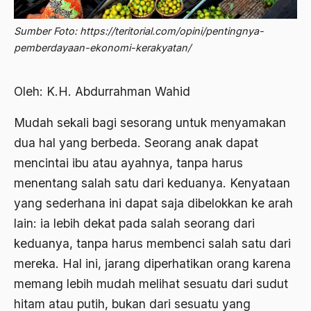
2012
Abdi Masyarakat
Sumber Foto: https://teritorial.com/opini/pentingnya-
2011
abdul wahid hasyim
pemberdayaan-ekonomi-kerakyatan/
2010
Abdullah Badawi
Oleh: K.H. Abdurrahman Wahid
2009
Abdullah Sungkar
2008
Mudah sekali bagi sesorang untuk menyamakan
Abdullah Syafi'i
dua hal yang berbeda. Seorang anak dapat
2007
Abdurrahman Addakhil
mencintai ibu atau ayahnya, tanpa harus
2006
abdurrahman wahid
menentang salah satu dari keduanya. Kenyataan
2005
yang sederhana ini dapat saja dibelokkan ke arah
Abolisi
lain: ia lebih dekat pada salah seorang dari
2004
Aboulhasan Bani Sadr
keduanya, tanpa harus membenci salah satu dari
2003
abri
mereka. Hal ini, jarang diperhatikan orang karena
2002
Abu AMrin Ibnu Alla'
memang lebih mudah melihat sesuatu dari sudut
hitam atau putih, bukan dari sesuatu yang
2001
Abu Bakar Ba’asyir