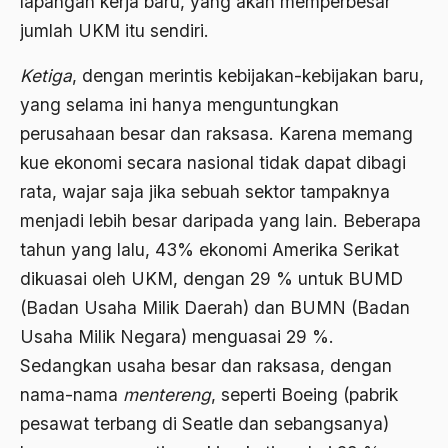
lapangan kerja baru, yang akan memperbesar
Agama Demokrasi
jumlah UKM itu sendiri.
Agama di Asia
Ketiga
, dengan merintis kebijakan-kebijakan baru,
agama elitis
yang selama ini hanya menguntungkan
perusahaan besar dan raksasa. Karena memang
Agama Hukum
kue ekonomi secara nasional tidak dapat dibagi
Agama Inovasi
rata, wajar saja jika sebuah sektor tampaknya
Agama Islam
menjadi lebih besar daripada yang lain. Beberapa
tahun yang lalu, 43% ekonomi Amerika Serikat
agama populer
dikuasai oleh UKM, dengan 29 % untuk BUMD
Agama Terang
(Badan Usaha Milik Daerah) dan BUMN (Badan
Agamawan
Usaha Milik Negara) menguasai 29 %.
Agenda Nasional
Sedangkan usaha besar dan raksasa, dengan
nama-nama
mentereng
, seperti Boeing (pabrik
Agraria
pesawat terbang di Seatle dan sebangsanya)
agraris