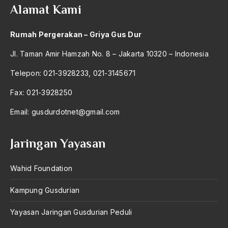
Alamat Kami
ALmanak
Rumah Pergerakan – Griya Gus Dur
Alternatif Moral
Jl. Taman Amir Hamzah No. 8 – Jakarta 10320 – Indonesia
Alternatif Nilai
Telepon: 021-3928233, 021-3145671
Alternatif Politis
Fax: 021-3928250
Alumni Sayid Al-Maliki
Email:
gusdurdotnet@gmail.com
Alvin W. Gouldner
Amangkurat
Jaringan Yayasan
Amar Ma'ruf Nahi Munkar
Wahid Foundation
ambisi politik
Ambivalen
Kampung Gusdurian
ambon
Yayasan Jaringan Gusdurian Peduli