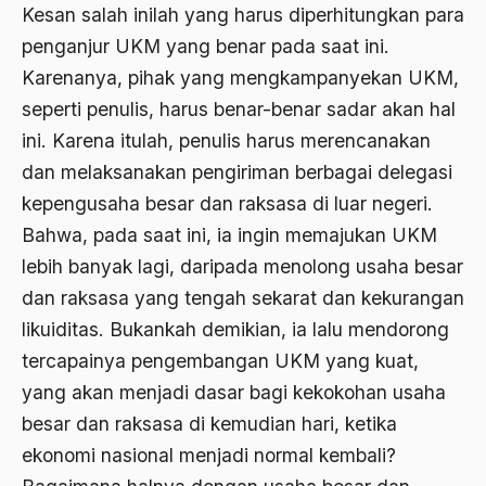
Airport Noto Hadi Negoro
Kesan salah inilah yang harus diperhitungkan para
penganjur UKM yang benar pada saat ini.
Ajaran AGama
Karenanya, pihak yang mengkampanyekan UKM,
Ajaran Agama Islam
seperti penulis, harus benar-benar sadar akan hal
Ajaran Islam
ini. Karena itulah, penulis harus merencanakan
dan melaksanakan pengiriman berbagai delegasi
ajaran kemasyarakatan
kepengusaha besar dan raksasa di luar negeri.
Ajengan SIngaparna
Bahwa, pada saat ini, ia ingin memajukan UKM
Akademi Betawi
lebih banyak lagi, daripada menolong usaha besar
Akademi Jakarta
dan raksasa yang tengah sekarat dan kekurangan
likuiditas. Bukankah demikian, ia lalu mendorong
Akbar tanjung
tercapainya pengembangan UKM yang kuat,
akhlak
yang akan menjadi dasar bagi kekokohan usaha
Akhlaq
besar dan raksasa di kemudian hari, ketika
ekonomi nasional menjadi normal kembali?
Akidah