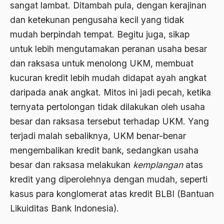
sangat lambat. Ditambah pula, dengan kerajinan
Ahmad Dhani
dan ketekunan pengusaha kecil yang tidak
mudah berpindah tempat. Begitu juga, sikap
Ahmad Hasan Rurbi
untuk lebih mengutamakan peranan usaha besar
Ahmad Khomeini
dan raksasa untuk menolong UKM, membuat
Ahmad Syafi’i Ma’arif
kucuran kredit lebih mudah didapat ayah angkat
daripada anak angkat. Mitos ini jadi pecah, ketika
Ahmad Tirtisudiro
ternyata pertolongan tidak dilakukan oleh usaha
ahmad wahib
besar dan raksasa tersebut terhadap UKM. Yang
Ahmad Wahid
terjadi malah sebaliknya, UKM benar-benar
mengembalikan kredit bank, sedangkan usaha
Ahmadiyah
besar dan raksasa melakukan
kemplangan
atas
AIDS
kredit yang diperolehnya dengan mudah, seperti
Airport
kasus para konglomerat atas kredit BLBI (Bantuan
Likuiditas Bank Indonesia).
Airport Changi