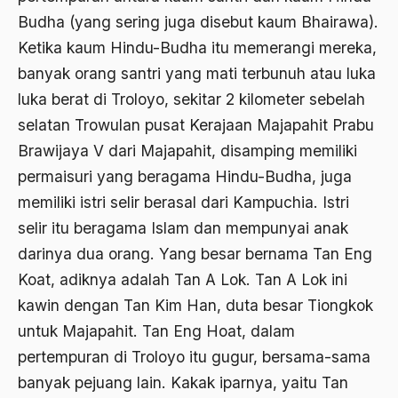
Budha (yang sering juga disebut kaum Bhairawa).
1976
Afrika
Ketika kaum Hindu-Budha itu memerangi mereka,
1975
Afrika utara
banyak orang santri yang mati terbunuh atau luka
1974
agama
luka berat di Troloyo, sekitar 2 kilometer sebelah
1973
selatan Trowulan pusat Kerajaan Majapahit Prabu
Agama & Negara
Brawijaya V dari Majapahit, disamping memiliki
1972
Agama Asli
permaisuri yang beragama Hindu-Budha, juga
1971
Agama Asli Indonesia
memiliki istri selir berasal dari Kampuchia. Istri
selir itu beragama Islam dan mempunyai anak
Agama dan Negara
darinya dua orang. Yang besar bernama Tan Eng
Agama dan negaraa
Koat, adiknya adalah Tan A Lok. Tan A Lok ini
Agama dan Pemerintah
kawin dengan Tan Kim Han, duta besar Tiongkok
untuk Majapahit. Tan Eng Hoat, dalam
Agama dan Politik
pertempuran di Troloyo itu gugur, bersama-sama
Agama dan Praktis
banyak pejuang lain. Kakak iparnya, yaitu Tan
Agama Demokrasi