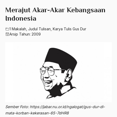
580 – Ilmu Sosial Humaniora
2023
Merajut Akar-Akar Kebangsaan
A. Mukti Ali
630 – Agama Dan Filsafat
Indonesia
2022
A. Mustofa Bisri
660 – Ilmu Seni, Desain dan Media
2021
1 Makalah
,
Judul Tulisan
,
Karya Tulis Gus Dur
A. Yani
Arsip Tahun:
2009
710 – Ilmu Pendidikan
2020
A.A. Baramudi
900 – Rumpun Ilmu Lainnya
2019
A.A. Navis
2018
A.H Nasution
2017
A.S
2016
Aal Usul Teroris
2015
Abad 21
2014
Abad Modern
Sember Foto: https://jabar.nu.or.id/ngalogat/gus-dur-di-
2013
Abd. Moqsith Ghazali
mata-korban-kekerasan-65-7dHR8
2012