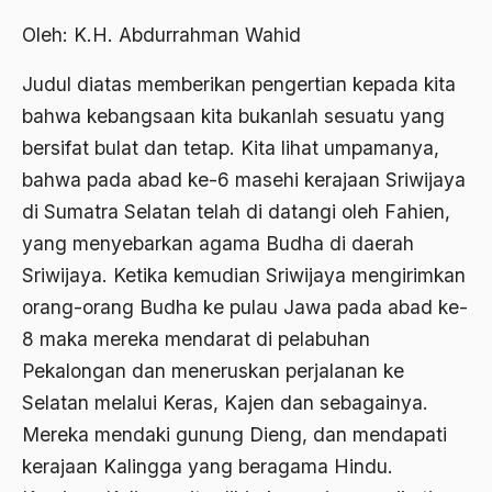
Abdi Masyarakat
Oleh: K.H. Abdurrahman Wahid
2011
abdul wahid hasyim
Judul diatas memberikan pengertian kepada kita
2010
Abdullah Badawi
bahwa kebangsaan kita bukanlah sesuatu yang
2009
Abdullah Sungkar
bersifat bulat dan tetap. Kita lihat umpamanya,
2008
Abdullah Syafi'i
bahwa pada abad ke-6 masehi kerajaan Sriwijaya
2007
di Sumatra Selatan telah di datangi oleh Fahien,
Abdurrahman Addakhil
yang menyebarkan agama Budha di daerah
2006
abdurrahman wahid
Sriwijaya. Ketika kemudian Sriwijaya mengirimkan
2005
Abolisi
orang-orang Budha ke pulau Jawa pada abad ke-
2004
8 maka mereka mendarat di pelabuhan
Aboulhasan Bani Sadr
Pekalongan dan meneruskan perjalanan ke
2003
abri
Selatan melalui Keras, Kajen dan sebagainya.
2002
Abu AMrin Ibnu Alla'
Mereka mendaki gunung Dieng, dan mendapati
2001
kerajaan Kalingga yang beragama Hindu.
Abu Bakar Ba’asyir