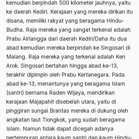
kemudian berpindah 500 kilometer jauhnya, yaitu
1988
Adat Siri
ke daerah Kediri. Kerajaan yang mereka dirikan itu
1987
Adi Sasono
disana, memiliki rakyat yang beragama Hindu-
1986
Budha. Raja mereka yang sangat terkenal adalah
Adil dan Makmur
Prabu Airlangga dari daerah Kediri/Daha itu dua
1985
Adipati Unus
abad kemudian mereka berpindah ke Singosari di
1984
Administrasi Negara
Malang. Raja mereka yang terkenal adalah Ken
1983
Arok. Singosari bertahan hingga abad ke-13,
Adnan Buyung Nasution
terakhir dipimpin oleh Prabu Kertanegara. Pada
1982
Adopsi
abad ke-13, menantunya yang beragama Islam
1981
Adu Pinalti
(santri) bernama Raden Wijaya, mendirikan
1980
kerajaan Majapahit disebelah utara, yaitu di
Advisors
pinggiran sungai Brantas mereka di dukung oleh
1979
Aera-Europa
angkatan laut Tiongkok, yang sudah beragama
1978
Afganistan
Islam. Namun tidak dapat dicegah adanya
1977
Afiliasi Kultural
pertempuran antara kaum santri dan kaum Hindu-