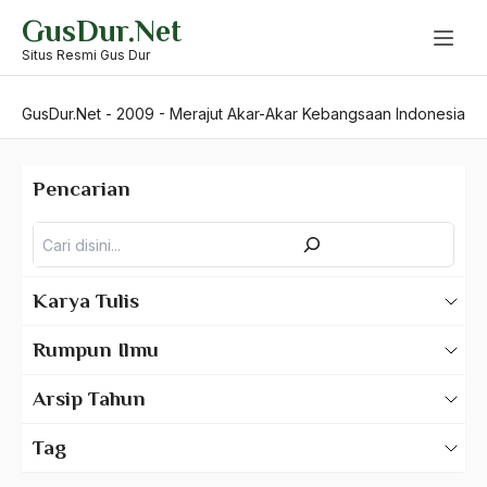
Skip
GusDur.Net
to
content
Situs Resmi Gus Dur
GusDur.Net
-
2009
-
Merajut Akar-Akar Kebangsaan Indonesia
Pencarian
Pencarian
Karya Tulis
Karya Tulis Gus Dur
Rumpun Ilmu
Karya Tulis Tentang Gus Dur
500 – Ilmu Bahasa
Arsip Tahun
530 – Ilmu Bahasa Asing
2025
Tag
550 – Ilmu Ekonomi
2024
A Hafidz