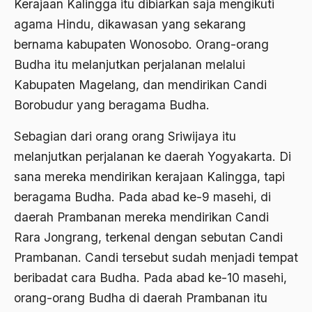
Kerajaan Kalingga itu dibiarkan saja mengikuti
2000
Abu Hanifah
agama Hindu, dikawasan yang sekarang
1999
abu jihad
bernama kabupaten Wonosobo. Orang-orang
1998
Abu Sangkan
Budha itu melanjutkan perjalanan melalui
Kabupaten Magelang, dan mendirikan Candi
1997
Abu Zayd
Borobudur yang beragama Budha.
1996
Aceh
Sebagian dari orang orang Sriwijaya itu
1995
Ad-daulah
melanjutkan perjalanan ke daerah Yogyakarta. Di
1994
Adagium
sana mereka mendirikan kerajaan Kalingga, tapi
1993
Adaptif Islam
beragama Budha. Pada abad ke-9 masehi, di
daerah Prambanan mereka mendirikan Candi
1992
adat
Rara Jongrang, terkenal dengan sebutan Candi
1991
Adat dan Syari'at
Prambanan. Candi tersebut sudah menjadi tempat
1990
Adat Ngada
beribadat cara Budha. Pada abad ke-10 masehi,
1989
orang-orang Budha di daerah Prambanan itu
Adat Pra-Islam