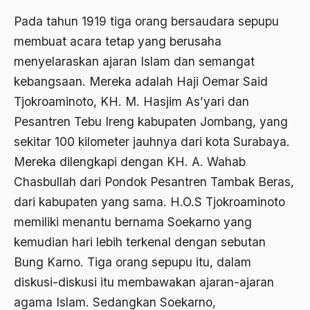
Agum Gumelar
Pada tahun 1919 tiga orang bersaudara sepupu
Agus Miftah
membuat acara tetap yang berusaha
Ahimsa
menyelaraskan ajaran Islam dan semangat
kebangsaan. Mereka adalah Haji Oemar Said
Ahli
Tjokroaminoto, KH. M. Hasjim As’yari dan
ahli fikih
Pesantren Tebu Ireng kabupaten Jombang, yang
Ahli Ilmu Agama
sekitar 100 kilometer jauhnya dari kota Surabaya.
Mereka dilengkapi dengan KH. A. Wahab
Ahli waris
Chasbullah dari Pondok Pesantren Tambak Beras,
ahlul sunnah wal jamaah
dari kabupaten yang sama. H.O.S Tjokroaminoto
Ahlussunnah
memiliki menantu bernama Soekarno yang
kemudian hari lebih terkenal dengan sebutan
Ahlussunnah Wal jamaah
Bung Karno. Tiga orang sepupu itu, dalam
Ahmad Benbella
diskusi-diskusi itu membawakan ajaran-ajaran
Ahmad Daudy
agama Islam. Sedangkan Soekarno,