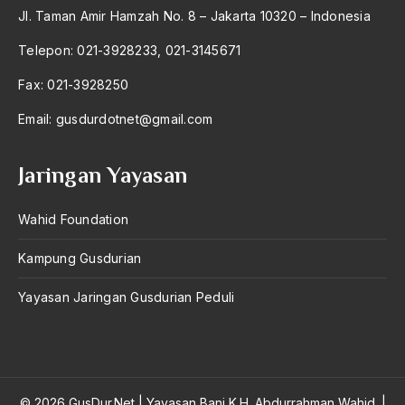
Al-qua'an dan Hadist
Jl. Taman Amir Hamzah No. 8 – Jakarta 10320 – Indonesia
al-quran
Telepon: 021-3928233, 021-3145671
Alexander Solzhenitsyin
Fax: 021-3928250
Ali Khomeini
Email:
gusdurdotnet@gmail.com
Ali Murtopo
Jaringan Yayasan
Ali Shariati
Ali Sidikin
Wahid Foundation
Ali Syahbana
Kampung Gusdurian
Aliran AHmadiyah
Yayasan Jaringan Gusdurian Peduli
Aliran Kepercayaan
Alistair Cook
Allah
© 2026 GusDur.Net
|
Yayasan Bani K.H. Abdurrahman Wahid.
|