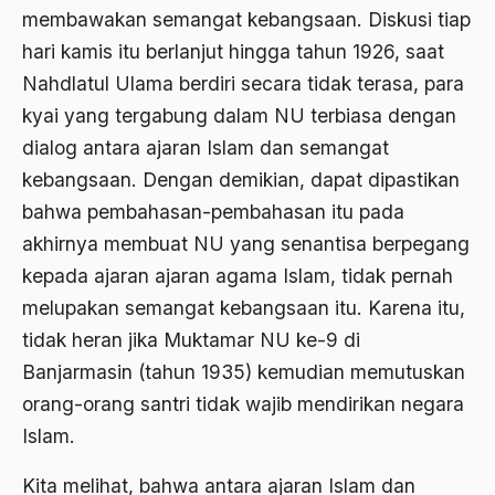
membawakan semangat kebangsaan. Diskusi tiap
Ahmad Dhani
hari kamis itu berlanjut hingga tahun 1926, saat
Ahmad Hasan Rurbi
Nahdlatul Ulama berdiri secara tidak terasa, para
Ahmad Khomeini
kyai yang tergabung dalam NU terbiasa dengan
Ahmad Syafi’i Ma’arif
dialog antara ajaran Islam dan semangat
kebangsaan. Dengan demikian, dapat dipastikan
Ahmad Tirtisudiro
bahwa pembahasan-pembahasan itu pada
ahmad wahib
akhirnya membuat NU yang senantisa berpegang
Ahmad Wahid
kepada ajaran ajaran agama Islam, tidak pernah
melupakan semangat kebangsaan itu. Karena itu,
Ahmadiyah
tidak heran jika Muktamar NU ke-9 di
AIDS
Banjarmasin (tahun 1935) kemudian memutuskan
Airport
orang-orang santri tidak wajib mendirikan negara
Islam.
Airport Changi
Airport Noto Hadi Negoro
Kita melihat, bahwa antara ajaran Islam dan