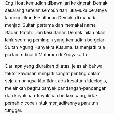
Eng Hoat kemudian dibawa lari ke daerah Demak
Agama di Asia
sekarang setelah sembuh dari luka-luka beratnya
ia mendirikan Kesultanan Demak, di mana ia
agama elitis
menjadi Sultan pertama dan memakai nama
Agama Hukum
Raden Patah. Dari kesultanan Demak inilah akan
Agama Inovasi
lahir seorang pemimpin yang kemudian bergelar
Sultan Agung Hanyakra Kusuma. Ia menjadi raja
Agama Islam
pertama dinasti Mataram di Yogyakarta.
agama populer
Dari apa yang diuraikan di atas, jelaslah bahwa
Agama Terang
faktor kawasan menjadi sangat penting dalam
Agamawan
sejarah bangsa kita tidak ada kesatuan ideologis,
Agenda Nasional
melainkan begitu banyak pandangan-pandangan
dan keyakinan-keyakinan berkembang, tidak
Agraria
pernah dicoba untuk menjadikannya panutan
agraris
tunggal.