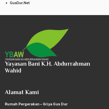
GusDur.Net
Aktivis Muda
akulturasi
akulturasi budaya
Al Asnawi
al qaeda
Al-Azhar
Yayasan Bani K.H. Abdurrahman
Al-Ghazali
Wahid
Al-Ikhwanu Al-Muslimun
Al-Ikhwanul Muslimin
Alamat Kami
al-Khalil Ibnu Ahmad al-Farahidi
Al-Maududi
Rumah Pergerakan – Griya Gus Dur