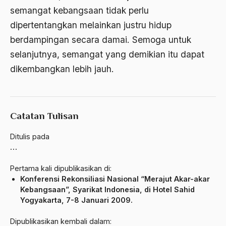
semangat kebangsaan tidak perlu
Ajaran AGama
dipertentangkan melainkan justru hidup
Ajaran Agama Islam
berdampingan secara damai. Semoga untuk
Ajaran Islam
selanjutnya, semangat yang demikian itu dapat
dikembangkan lebih jauh.
ajaran kemasyarakatan
Ajengan SIngaparna
Akademi Betawi
Catatan Tulisan
Akademi Jakarta
Ditulis pada
Akbar tanjung
…
akhlak
Pertama kali dipublikasikan di:
Konferensi Rekonsiliasi Nasional “Merajut Akar-akar
Akhlaq
Kebangsaan”, Syarikat Indonesia, di Hotel Sahid
Yogyakarta, 7-8 Januari 2009.
Akidah
Dipublikasikan kembali dalam:
Aktivis