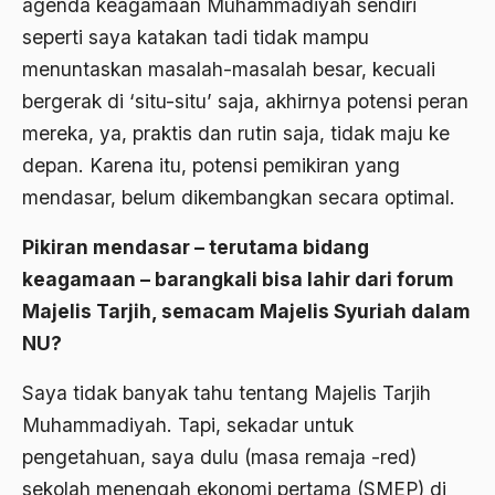
agenda keagamaan Muhammadiyah sendiri
seperti saya katakan tadi tidak mampu
Banjar
menuntaskan masalah-masalah besar, kecuali
bank
bergerak di ‘situ-situ’ saja, akhirnya potensi peran
Bank Central Amerika
mereka, ya, praktis dan rutin saja, tidak maju ke
depan. Karena itu, potensi pemikiran yang
Bank Mualat Indonesia
mendasar, belum dikembangkan secara optimal.
Bank Perkeditan rakyat
Pikiran mendasar – terutama bidang
Bank Summa
keagamaan – barangkali bisa lahir dari forum
bank syariah
Majelis Tarjih, semacam Majelis Syuriah dalam
Banser
NU?
Banten
Saya tidak banyak tahu tentang Majelis Tarjih
Banyuwangi
Muhammadiyah. Tapi, sekadar untuk
pengetahuan, saya dulu (masa remaja -red)
Bapak Koperasi
sekolah menengah ekonomi pertama (SMEP) di