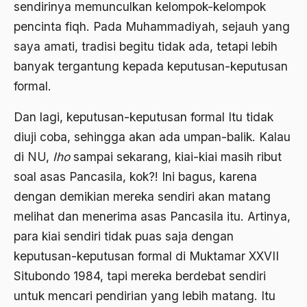
sendirinya memunculkan kelompok-kelompok
pencinta fiqh. Pada Muhammadiyah, sejauh yang
Birokratis
saya amati, tradisi begitu tidak ada, tetapi lebih
birokratisasi
banyak tergantung kepada keputusan-keputusan
Bis Kota
formal.
bis PPD
Dan lagi, keputusan-keputusan formal Itu tidak
bisri syansuri
diuji coba, sehingga akan ada umpan-balik. Kalau
di NU,
BJ. Habibie
Iho
sampai sekarang, kiai-kiai masih ribut
soal asas Pancasila, kok?! Ini bagus, karena
BLBI
dengan demikian mereka sendiri akan matang
Blitzkrieg
melihat dan menerima asas Pancasila itu. Artinya,
Bobot Sangkaan
para kiai sendiri tidak puas saja dengan
keputusan-keputusan formal di Muktamar XXVII
Bom
Situbondo 1984, tapi mereka berdebat sendiri
bom bali
untuk mencari pendirian yang lebih matang. Itu