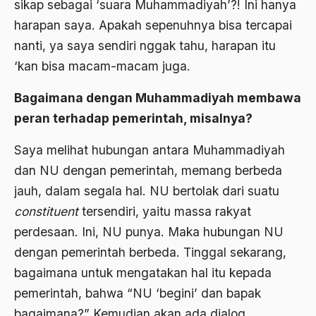
sikap sebagai ‘suara Muhammadiyah’?! Ini hanya
antroposentrisme
harapan saya. Apakah sepenuhnya bisa tercapai
Anwar Ibrahim
nanti, ya saya sendiri nggak tahu, harapan itu
‘kan bisa macam-macam juga.
Anwar Sadat
apa yang kau cari palupi
Bagaimana dengan Muhammadiyah membawa
peran terhadap pemerintah, misalnya?
Aparat Keamanan
APEC
Saya melihat hubungan antara Muhammadiyah
dan NU dengan pemerintah, memang berbeda
Apel Akbar NU
jauh, dalam segala hal. NU bertolak dari suatu
APRI
constituent
tersendiri, yaitu massa rakyat
Ar-Raniry
perdesaan. Ini, NU punya. Maka hubungan NU
dengan pemerintah berbeda. Tinggal sekarang,
arab
bagaimana untuk mengatakan hal itu kepada
arabisasi
pemerintah, bahwa “NU ‘begini’ dan bapak
arafat
bagaimana?” Kemudian akan ada dialog.