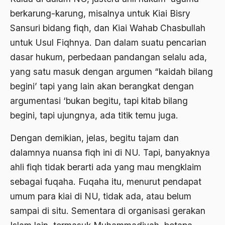
Belgia
berkarung-karung, misalnya untuk Kiai Bisry
Ben Anderson
Sansuri bidang fiqh, dan Kiai Wahab Chasbullah
untuk Usul Fiqhnya. Dan dalam suatu pencarian
Benazir Bhutto
dasar hukum, perbedaan pandangan selalu ada,
bencana alam
yang satu masuk dengan argumen “kaidah bilang
benny moerdani
begini’ tapi yang lain akan berangkat dengan
argumentasi ‘bukan begitu, tapi kitab bilang
Benturan Antar Budaya
begini, tapi ujungnya, ada titik temu juga.
Beragama Secara Inklusif
Dengan demikian, jelas, begitu tajam dan
Berdzikir
dalamnya nuansa fiqh ini di NU. Tapi, banyaknya
Berita
ahli fiqh tidak berarti ada yang mau mengklaim
bersabar
sebagai fuqaha. Fuqaha itu, menurut pendapat
umum para kiai di NU, tidak ada, atau belum
Bersyukur
sampai di situ. Sementara di organisasi gerakan
Betawi