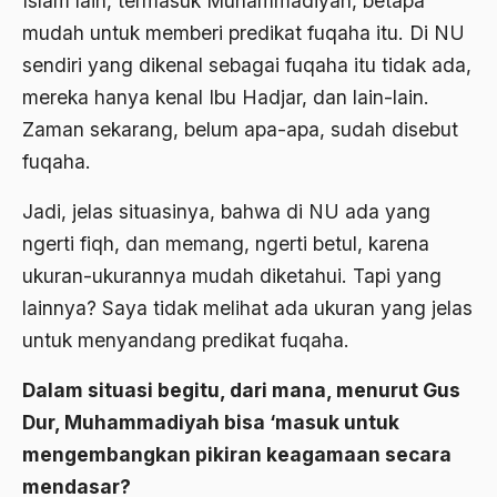
Islam lain, termasuk Muhammadiyah, betapa
BHairawa
mudah untuk memberi predikat fuqaha itu. Di NU
sendiri yang dikenal sebagai fuqaha itu tidak ada,
Bhairawan
mereka hanya kenal Ibu Hadjar, dan lain-lain.
Bharatiya Janatha Party
Zaman sekarang, belum apa-apa, sudah disebut
Bhineka Tunggal Ika
fuqaha.
Bhinneka Tunggal Ika
Jadi, jelas situasinya, bahwa di NU ada yang
biaya
ngerti fiqh, dan memang, ngerti betul, karena
ukuran-ukurannya mudah diketahui. Tapi yang
Bid'ah Phoby
lainnya? Saya tidak melihat ada ukuran yang jelas
Bidan NU
untuk menyandang predikat fuqaha.
Bidang Budaya dan Sastra
Dalam situasi begitu, dari mana, menurut Gus
Bidang Kebudayaan
Dur, Muhammadiyah bisa ‘masuk untuk
Bidang Niaga
mengembangkan pikiran keagamaan secara
mendasar?
Bidang Produksi