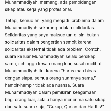
Muhammadiyah, memang, ada pembidangan
Agum Gumelar
sikap atau kerja yang profesional.
Agus Miftah
Tetapi, kemudian, yang menjadi ‘problema dalam
Ahimsa
Muhammadiyah sekarang adalah solidaritas.
Solidaritas yang saya maksudkan di sini bukan
Ahli
solidaritas dalam pengertian sempit karena
ahli fikih
solidaritas eksternal tidak ada problem. Contoh,
Ahli Ilmu Agama
suara ke luar Muhammadiyah selalu bersikap
sama, sehingga kesan orang luar, susah melihat
Ahli waris
Muhammadiyah itu, karena “harus mau bicara
ahlul sunnah wal jamaah
dengan siapa, semua orang suaranya sama,”
Ahlussunnah
hampir-hampir tidak ada nuansa. Suara
Muhammadiyah dalam pemikiran keagamaan,
Ahlussunnah Wal jamaah
bagi orang luar, selalu hanya menerima satu sikap
Ahmad Benbella
dan satu suara saja, “Cukup, Qur’an dan Hadits!”
Ahmad Daudy