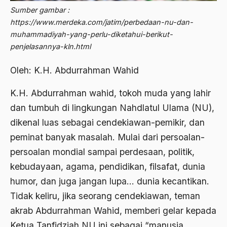
Sumber gambar :
2012
Abdi Masyarakat
https://www.merdeka.com/jatim/perbedaan-nu-dan-
2011
abdul wahid hasyim
muhammadiyah-yang-perlu-diketahui-berikut-
penjelasannya-kln.html
2010
Abdullah Badawi
2009
Oleh: K.H. Abdurrahman Wahid
Abdullah Sungkar
2008
Abdullah Syafi'i
K.H. Abdurrahman wahid, tokoh muda yang lahir
2007
dan tumbuh di lingkungan Nahdlatul Ulama (NU),
Abdurrahman Addakhil
dikenal luas sebagai cendekiawan-pemikir, dan
2006
abdurrahman wahid
peminat banyak masalah. Mulai dari persoalan-
2005
Abolisi
persoalan mondial sampai perdesaan, politik,
2004
kebudayaan, agama, pendidikan, filsafat, dunia
Aboulhasan Bani Sadr
humor, dan juga jangan lupa… dunia kecantikan.
2003
abri
Tidak keliru, jika seorang cendekiawan, teman
2002
Abu AMrin Ibnu Alla'
akrab Abdurrahman Wahid, memberi gelar kepada
2001
Ketua Tanfidziah NU ini sebagai “manusia
Abu Bakar Ba’asyir