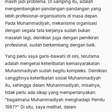
masih jadi problema. Di samping itu, adalah
Agama Demokrasi
mengembangkan pandangan-pandangan yang
Agama di Asia
lebih profesional-organisatoris di masa depan.
Pada Muhammadiyah, mekanisme organisasi
agama elitis
dengan segala tata kerjanya sudah bukan
Agama Hukum
masalah lagi, demikian juga dengan pemikiran
Agama Inovasi
profesional, sudah berkembang dengan baik.
Agama Islam
Yang perlu saya garis-bawahi di sini, terutama
agama populer
adalah mengenai keterlibatan kemasyarakatan
Muhammadiyah sudah begitu kompleks. Demikian
Agama Terang
canggihnya keterlibatan sosial Muhammadiyah
Agamawan
itu, sehingga dalam Muhammadiyah, misalnya,
Agenda Nasional
tidak perlu ada sikap yang mempertanyakan:
“bagaimana Muhammadiyah menghadapi Pemilu
Agraria
1987?” Di situ, saya melihat, dalam
agraris