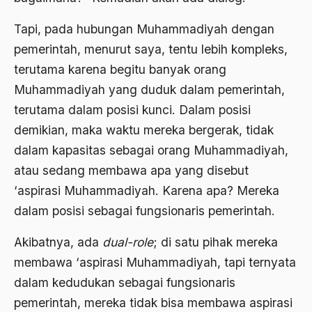
Ard
Tapi, pada hubungan Muhammadiyah dengan
area studies
pemerintah, menurut saya, tentu lebih kompleks,
terutama karena begitu banyak orang
Argentina
Muhammadiyah yang duduk dalam pemerintah,
Ariel Saron
terutama dalam posisi kunci. Dalam posisi
Ariel Sharon
demikian, maka waktu mereka bergerak, tidak
dalam kapasitas sebagai orang Muhammadiyah,
Ario Wowor
atau sedang membawa apa yang disebut
Aristoteles
‘aspirasi Muhammadiyah. Karena apa? Mereka
Arnold Y. Toynbeen
dalam posisi sebagai fungsionaris pemerintah.
Arogansi Birokrasi
Akibatnya, ada
dual-role
; di satu pihak mereka
Arrigo Sacchi
membawa ‘aspirasi Muhammadiyah, tapi ternyata
dalam kedudukan sebagai fungsionaris
Arswendo
pemerintah, mereka tidak bisa membawa aspirasi
Arswendo Atmowiloto