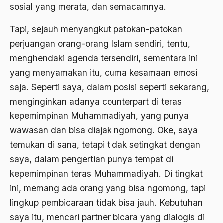
Amerika
sosial yang merata, dan semacamnya.
amerika latin
Tapi, sejauh menyangkut patokan-patokan
amerika serikat
perjuangan orang-orang Islam sendiri, tentu,
menghendaki agenda tersendiri, sementara ini
Amien Rais
yang menyamakan itu, cuma kesamaan emosi
Amin Iskandar
saja. Seperti saya, dalam posisi seperti sekarang,
Amir
menginginkan adanya counterpart di teras
Amir Syakib Arsalan
kepemimpinan Muhammadiyah, yang punya
wawasan dan bisa diajak ngomong. Oke, saya
Amirn Rais
temukan di sana, tetapi tidak setingkat dengan
amrozi
saya, dalam pengertian punya tempat di
Anak ibrahim
kepemimpinan teras Muhammadiyah. Di tingkat
ini, memang ada orang yang bisa ngomong, tapi
Anatomi
lingkup pembicaraan tidak bisa jauh. Kebutuhan
Andi Mallarangeng
saya itu, mencari partner bicara yang dialogis di