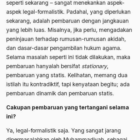
seperti sekarang – sangat menekankan aspek-
Bung karno
aspek legal-formalistik. Padahal, yang diperlukan
sekarang, adalah pembaruan dengan jangkauan
Bung Tomo
yang lebih luas. Misalnya, jika perlu, mengadakan
burdah
peninjauan terhadap rumusan-rumusan akidah,
Burhanudin
dan dasar-dasar pengambilan hukum agama.
Selama masalah seperti ini tidak dilakukan, maka
Burung-Burung Manyar
pembaruan hanyalah bersifat
stationary
,
Buya Hamka
pembaruan yang statis. Kelihatan, memang dua
cak nur
istilah itu kontradiktif, tapi kenyataan begitu; ada
pembaruan dinamik dan pembaruan statis.
caleg
Caligula
Cakupan pembaruan yang tertangani selama
ini?
Calon Legislatif
Calon presiden
Ya, legal-formalistik saja. Yang sangat jarang
dipermasalahkan oleh Muhammadiyah, sebagai