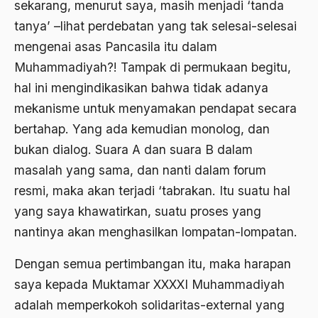
sekarang, menurut saya, masih menjadi ‘tanda
Al-qua'an dan Hadist
tanya’ –lihat perdebatan yang tak selesai-selesai
al-quran
mengenai asas Pancasila itu dalam
Muhammadiyah?! Tampak di permukaan begitu,
Alexander Solzhenitsyin
hal ini mengindikasikan bahwa tidak adanya
Ali Khomeini
mekanisme untuk menyamakan pendapat secara
Ali Murtopo
bertahap. Yang ada kemudian monolog, dan
bukan dialog. Suara A dan suara B dalam
Ali Shariati
masalah yang sama, dan nanti dalam forum
Ali Sidikin
resmi, maka akan terjadi ‘tabrakan. Itu suatu hal
Ali Syahbana
yang saya khawatirkan, suatu proses yang
nantinya akan menghasilkan lompatan-lompatan.
Aliran AHmadiyah
Aliran Kepercayaan
Dengan semua pertimbangan itu, maka harapan
saya kepada Muktamar XXXXI Muhammadiyah
Alistair Cook
adalah memperkokoh solidaritas-external yang
Allah