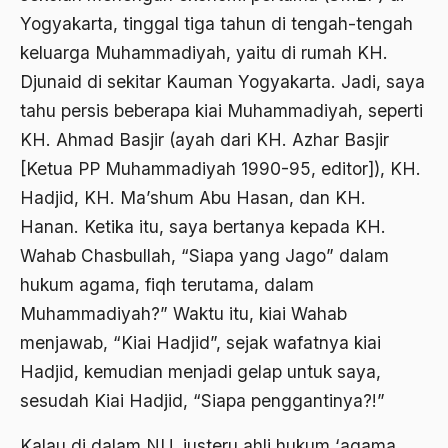
Barathiya Janata Party
Yogyakarta, tinggal tiga tahun di tengah-tengah
BArisan Nasional
keluarga Muhammadiyah, yaitu di rumah KH.
Djunaid di sekitar Kauman Yogyakarta. Jadi, saya
Barroness Cox
tahu persis beberapa kiai Muhammadiyah, seperti
Batak
KH. Ahmad Basjir (ayah dari KH. Azhar Basjir
Batavia
[Ketua PP Muhammadiyah 1990-95, editor]), KH.
BBC
Hadjid, KH. Ma’shum Abu Hasan, dan KH.
Hanan. Ketika itu, saya bertanya kepada KH.
BBM
Wahab Chasbullah, “Siapa yang Jago” dalam
Beethoven
hukum agama, fiqh terutama, dalam
Begin
Muhammadiyah?” Waktu itu, kiai Wahab
menjawab, “Kiai Hadjid”, sejak wafatnya kiai
Beijing
Hadjid, kemudian menjadi gelap untuk saya,
Belanakan
sesudah Kiai Hadjid, “Siapa penggantinya?!”
belanda
Kalau di dalam NU, justeru ahli hukum ‘agama