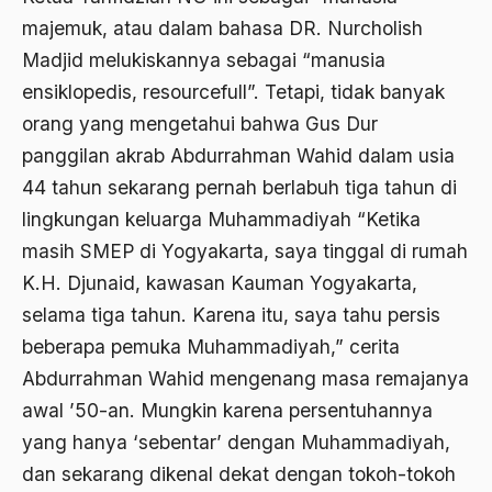
majemuk, atau dalam bahasa DR. Nurcholish
2000
Abu Hanifah
Madjid melukiskannya sebagai “manusia
1999
abu jihad
ensiklopedis, resourcefull”. Tetapi, tidak banyak
1998
orang yang mengetahui bahwa Gus Dur
Abu Sangkan
panggilan akrab Abdurrahman Wahid dalam usia
1997
Abu Zayd
44 tahun sekarang pernah berlabuh tiga tahun di
1996
Aceh
lingkungan keluarga Muhammadiyah “Ketika
1995
Ad-daulah
masih SMEP di Yogyakarta, saya tinggal di rumah
K.H. Djunaid, kawasan Kauman Yogyakarta,
1994
Adagium
selama tiga tahun. Karena itu, saya tahu persis
1993
Adaptif Islam
beberapa pemuka Muhammadiyah,” cerita
1992
adat
Abdurrahman Wahid mengenang masa remajanya
1991
awal ’50-an. Mungkin karena persentuhannya
Adat dan Syari'at
yang hanya ‘sebentar’ dengan Muhammadiyah,
1990
Adat Ngada
dan sekarang dikenal dekat dengan tokoh-tokoh
1989