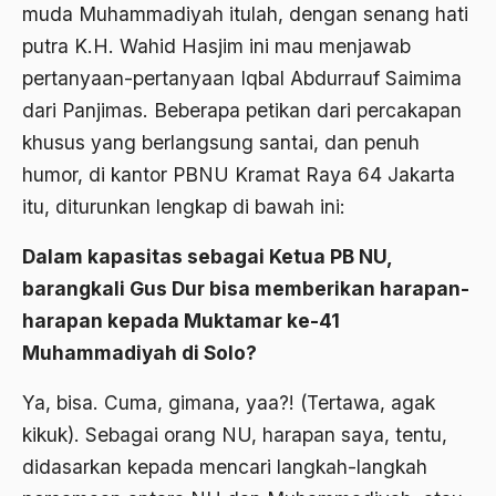
Adat Pra-Islam
muda Muhammadiyah itulah, dengan senang hati
1988
putra K.H. Wahid Hasjim ini mau menjawab
Adat Siri
pertanyaan-pertanyaan Iqbal Abdurrauf Saimima
1987
Adi Sasono
dari Panjimas. Beberapa petikan dari percakapan
1986
Adil dan Makmur
khusus yang berlangsung santai, dan penuh
1985
humor, di kantor PBNU Kramat Raya 64 Jakarta
Adipati Unus
itu, diturunkan lengkap di bawah ini:
1984
Administrasi Negara
1983
Dalam kapasitas sebagai Ketua PB NU,
Adnan Buyung Nasution
barangkali Gus Dur bisa memberikan harapan-
1982
Adopsi
harapan kepada Muktamar ke-41
1981
Adu Pinalti
Muhammadiyah di Solo?
1980
Advisors
Ya, bisa. Cuma, gimana, yaa?! (Tertawa, agak
1979
Aera-Europa
kikuk). Sebagai orang NU, harapan saya, tentu,
1978
didasarkan kepada mencari langkah-langkah
Afganistan