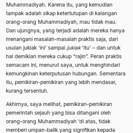
Muhammadiyah. Karena itu, yang kemudian
Arti Kepemimpinan
tampak adalah sikap ketertutupan di kalangan
artikel gus dur
orang-orang Muhammadiyah, mau tidak mau.
Dan ujungnya, yang terjadi adalah mereka hanya
asal-usul tradisi keilmuan pesantren
menangani masalah-masalah praktis saja, dari
Asas Islam
usulan juklak ‘ini’ sampai
juklak
‘itu’ – dan untuk
Asas Keagamaan
hal demikian mereka cukup “rajin”. Peran praktis
semacam ini, menurut saya, untuk menghindari
asas kebangsaan
kemungkinan keterputusan hubungan. Sementara
Asas Organisasi Islam
itu, pemikiran-pemikiran yang lebih mendasar,
Asas Pancasila
kurang tersentuh.
Asas Permusyawaratan
Akhirnya, saya melihat, pemikiran-pemikiran
Asas Pluralisme
pemerintah sejauh yang bisa ditangani oleh
orang-orang Muhammadiyah ‘di atas, tidak
Asas Tunggal
memberi umpan-balik yang signifikan kepada