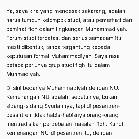
Bidang Sejarah
Ya, saya kira yang mendesak sekarang, adalah
harus tumbuh kelompok studi, atau pemerhati dan
Bill Clinton
peminat fiqh dalam lingkungan Muhammadiyah.
Bio-mass
Forum studi terbatas, dan serius semacam itu
Biografi
mesti dibentuk, tanpa tergantung kepada
keputusan formal Muhammadiyah. Saya rasa
Biografi Kiai Bisri Syansuri
betapa perlunya grup studi fiqh itu dalam
birokrasi
Muhmadiyah.
Birokrasi Agama
Di sini bedanya Muhammadiyah dengan NU.
Birokrasi Pemerintah
Kemenangan NU adalah, sebetulnya, bukan
Birokrasi Politik
sidang-sidang Syuriahnya, tapi di pesantren-
pesantren tidak habis-habisnya orang-orang
Birokrasi Sosialis
mentradisikan perdebatan masalah fiqh. Kunci
Birokrat
kemenangan NU di pesantren itu, dengan
Birokrat Islam