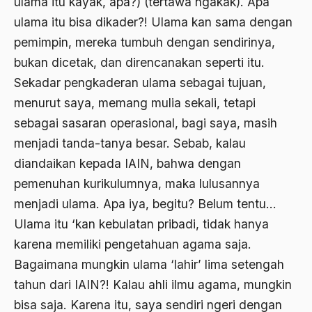
ulama itu kayak, apa?) (tertawa ngakak). Apa
budaya Barat
ulama itu bisa dikader?! Ulama kan sama dengan
Budaya baru
pemimpin, mereka tumbuh dengan sendirinya,
bukan dicetak, dan direncanakan seperti itu.
budaya daerah
Sekadar pengkaderan ulama sebagai tujuan,
Budaya dan Pendidikan
menurut saya, memang mulia sekali, tetapi
Budaya Indonesia
sebagai sasaran operasional, bagi saya, masih
menjadi tanda-tanya besar. Sebab, kalau
budaya jawa
diandaikan kepada IAIN, bahwa dengan
Budaya Kaum Santri
pemenuhan kurikulumnya, maka lulusannya
Budaya Keraton
menjadi ulama. Apa iya, begitu? Belum tentu…
Budaya Lama
Ulama itu ‘kan kebulatan pribadi, tidak hanya
karena memiliki pengetahuan agama saja.
Budaya Pesantren
Bagaimana mungkin ulama ‘lahir’ lima setengah
Budaya Politik
tahun dari IAIN?! Kalau ahli ilmu agama, mungkin
Budaya Usaha
bisa saja. Karena itu, saya sendiri ngeri dengan