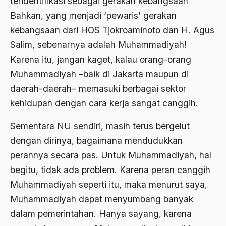
teridentifikasi sebagai gerakan kebangsaan
Bambang Pranomo
Bahkan, yang menjadi ‘pewaris’ gerakan
kebangsaan dari HOS Tjokroaminoto dan H. Agus
Bangladesh
Salim, sebenarnya adalah Muhammadiyah!
bangsa
Karena itu, jangan kaget, kalau orang-orang
bangsa arab
Muhammadiyah –baik di Jakarta maupun di
daerah-daerah– memasuki berbagai sektor
Bangsa Berdaulat
kehidupan dengan cara kerja sangat canggih.
Bangsa dan Negara
Sementara NU sendiri, masih terus bergelut
Bangsa Indonesia
dengan dirinya, bagaimana mendudukkan
Bangsa Jawa
perannya secara pas. Untuk Muhammadiyah, hal
Bangsa Sunda
begitu, tidak ada problem. Karena peran canggih
Muhammadiyah seperti itu, maka menurut saya,
Bangsa Tenggang Rasa
Muhammadiyah dapat menyumbang banyak
Bangsawan
dalam pemerintahan. Hanya sayang, karena
Bani Sadr