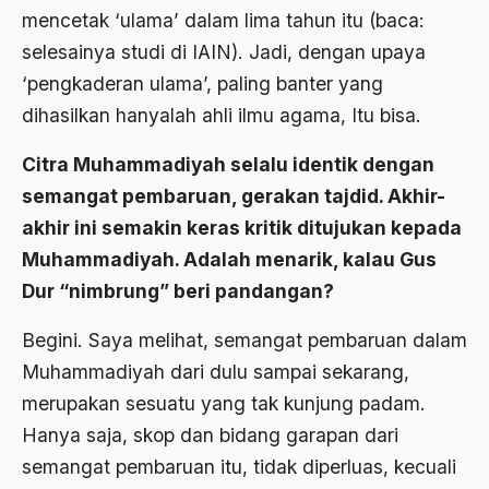
mencetak ‘ulama’ dalam lima tahun itu (baca:
Budayawan
selesainya studi di IAIN). Jadi, dengan upaya
Budd Schulberg
‘pengkaderan ulama’, paling banter yang
buddha
dihasilkan hanyalah ahli ilmu agama, Itu bisa.
Budha
Citra Muhammadiyah selalu identik dengan
Budu dan Rasa
semangat pembaruan, gerakan tajdid. Akhir-
akhir ini semakin keras kritik ditujukan kepada
Bugis
Muhammadiyah. Adalah menarik, kalau Gus
Buku "1492"
Dur “nimbrung” beri pandangan?
Buku P4
Begini. Saya melihat, semangat pembaruan dalam
Buku Primadosa
Muhammadiyah dari dulu sampai sekarang,
Bulgaria
merupakan sesuatu yang tak kunjung padam.
Hanya saja, skop dan bidang garapan dari
BUMN
semangat pembaruan itu, tidak diperluas, kecuali
Bung Hatta