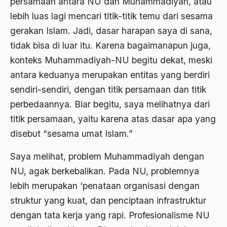
persamaan antara NU dan Muhammadiyah, atau
1977
Afiliasi Kultural
lebih luas lagi mencari titik-titik temu dari sesama
1976
Afrika
gerakan Islam. Jadi, dasar harapan saya di sana,
1975
tidak bisa di luar itu. Karena bagaimanapun juga,
Afrika utara
konteks Muhammadiyah-NU begitu dekat, meski
1974
agama
antara keduanya merupakan entitas yang berdiri
1973
Agama & Negara
sendiri-sendiri, dengan titik persamaan dan titik
1972
Agama Asli
perbedaannya. Biar begitu, saya melihatnya dari
titik persamaan, yaitu karena atas dasar apa yang
1971
Agama Asli Indonesia
disebut “sesama umat Islam.”
Agama dan Negara
Saya melihat, problem Muhammadiyah dengan
Agama dan negaraa
NU, agak berkebalikan. Pada NU, problemnya
Agama dan Pemerintah
lebih merupakan ‘penataan organisasi dengan
Agama dan Politik
struktur yang kuat, dan penciptaan infrastruktur
dengan tata kerja yang rapi. Profesionalisme NU
Agama dan Praktis