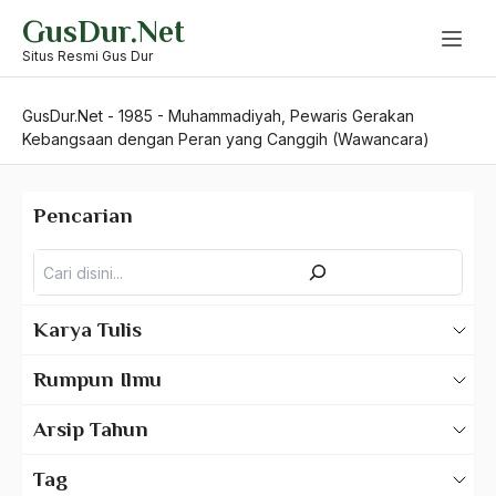
Skip
GusDur.Net
to
content
Situs Resmi Gus Dur
GusDur.Net
-
1985
-
Muhammadiyah, Pewaris Gerakan
Kebangsaan dengan Peran yang Canggih (Wawancara)
Pencarian
Pencarian
Karya Tulis
Karya Tulis Gus Dur
Rumpun Ilmu
Karya Tulis Tentang Gus Dur
500 – Ilmu Bahasa
Arsip Tahun
530 – Ilmu Bahasa Asing
2025
Tag