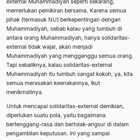
external Muhammadiyah seperti sekarang,
Aktivis
memerlukan pemikiran bersama. Karena semua
Aktivis Muda
pihak (termasuk NU) berkepentingan dengan
Muhammadiyah, sebab kalau yang tumbuh di
akulturasi
antara orang Muhammadiyah, hanya solidaritas-
akulturasi budaya
external tidak wajar, akan menjadi
Al Asnawi
Muhammadiyah yang mengganggu semua orang.
al qaeda
Tapi sebaliknya, kalau solidaritas-external
Muhammadiyah itu tumbuh sangat kokoh, ya, kita
Al-Azhar
semua merasakan keenakannya, ikut
Al-Ghazali
menikmatinya.
Al-Ikhwanu Al-Muslimun
Untuk mencapai solidaritas-external demikian,
Al-Ikhwanul Muslimin
diperlukan suatu pola, yaitu bagaimana
al-Khalil Ibnu Ahmad al-Farahidi
bertenggang-rasa dan bertolak-angsur di dalam
pengambilan keputusan. Ini yang sampai
Al-Maududi