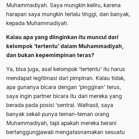
Andre Gide
Muhammadiyah. Saya mungkin keliru, karena
harapan saya mungkin terlalu tinggi, dan banyak,
Angkatan Laut AS
kepada Muhammadiyah.
Ansor
Kalau apa yang diinginkan itu muncul dari
Antara Keyakinan dan Keuletan
kelompok ‘tertentu’ dalam Muhammadiyah,
Antarumat Beragama
dan bukan kepemimpinan teras?
Anti Kekerasan
Ya, bisa juga, asal kelompok ‘tertentu’ itu harus
Anti Klimak
mendapat legitimasi dari pimpinan. Kalau tidak,
Anti-Kekerasan
apa gunanya bicara dengan ‘pinggiran’ terus,
saya ingin partner bicara itu dari mereka yang
António de Oliveira Salazar
berada pada posisi ‘sentral. Walhasil, saya
Antonio Gramsci
banyak sekali punya teman-teman orang
Antony Van Leeuwenhoek
Muhammadiyah, tapi apakah mereka berani
bertanggungjawab mengatasnamakan sesuatu
antropologi