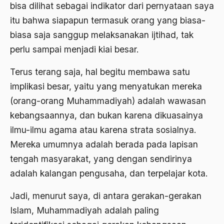
bisa dilihat sebagai indikator dari pernyataan saya
bacaan mulia
itu bahwa siapapun termasuk orang yang biasa-
Badan Usaha
biasa saja sanggup melaksanakan ijtihad, tak
Bagus Hadikusumo
perlu sampai menjadi kiai besar.
Baha'i
Terus terang saja, hal begitu membawa satu
implikasi besar, yaitu yang menyatukan mereka
baharuddin Aritonang
(orang-orang Muhammadiyah) adalah wawasan
Bahasa Indonesia
kebangsaannya, dan bukan karena dikuasainya
Bahasa Internasional
ilmu-ilmu agama atau karena strata sosialnya.
Bahasa melayu
Mereka umumnya adalah berada pada lapisan
tengah masyarakat, yang dengan sendirinya
Bahasa Nasional
adalah kalangan pengusaha, dan terpelajar kota.
Bahsul Masail
Jadi, menurut saya, di antara gerakan-gerakan
Baku Bae
Islam, Muhammadiyah adalah paling
bali