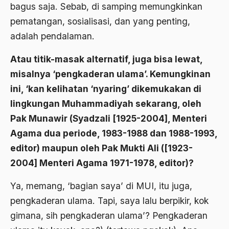
bom borobudur
bagus saja. Sebab, di samping memungkinkan
pematangan, sosialisasi, dan yang penting,
bom irak
adalah pendalaman.
BPKK
Atau titik-masak alternatif, juga bisa lewat,
BPR
misalnya ‘pengkaderan ulama’. Kemungkinan
brawijaya
ini, ‘kan kelihatan ‘nyaring’ dikemukakan di
Brawijaya V
lingkungan Muhammadiyah sekarang, oleh
Pak Munawir (Syadzali [1925-2004], Menteri
Brazil
Agama dua periode, 1983-1988 dan 1988-1993,
Brigjen K
editor) maupun oleh Pak Mukti Ali ([1923-
Budak Sosiologis
2004] Menteri Agama 1971-1978, editor)?
budaya
Ya, memang, ‘bagian saya’ di MUI, itu juga,
Budaya Altenatif
pengkaderan ulama. Tapi, saya lalu berpikir, kok
gimana, sih pengkaderan ulama’? Pengkaderan
Budaya bangsa