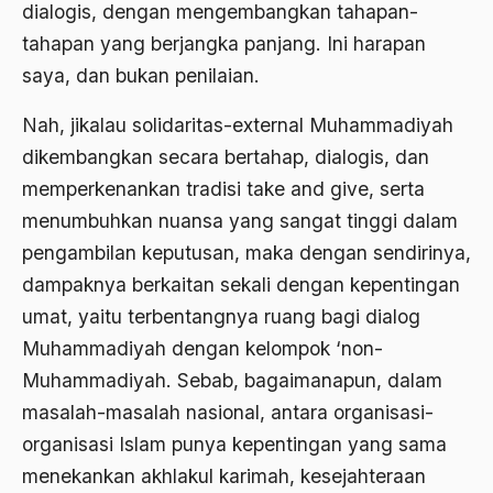
dialogis, dengan mengembangkan tahapan-
ALmanak
tahapan yang berjangka panjang. Ini harapan
saya, dan bukan penilaian.
Alternatif Moral
Alternatif Nilai
Nah, jikalau solidaritas-external Muhammadiyah
dikembangkan secara bertahap, dialogis, dan
Alternatif Politis
memperkenankan tradisi take and give, serta
Alumni Sayid Al-Maliki
menumbuhkan nuansa yang sangat tinggi dalam
Alvin W. Gouldner
pengambilan keputusan, maka dengan sendirinya,
dampaknya berkaitan sekali dengan kepentingan
Amangkurat
umat, yaitu terbentangnya ruang bagi dialog
Amar Ma'ruf Nahi Munkar
Muhammadiyah dengan kelompok ‘non-
ambisi politik
Muhammadiyah. Sebab, bagaimanapun, dalam
masalah-masalah nasional, antara organisasi-
Ambivalen
organisasi Islam punya kepentingan yang sama
ambon
menekankan akhlakul karimah, kesejahteraan