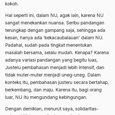
Airport Noto Hadi Negoro
kokoh.
Ajaran AGama
Hal seperti ini, dalam NU, agak lain, karena NU
Ajaran Agama Islam
sangat menekankan nuansa. Seribu pandangan
terungkap dengan gampang saja, sehingga ada
Ajaran Islam
kesan, hanya ada ‘kekacaubalauan’ dalam NU.
ajaran kemasyarakatan
Padahal, sudah pada tingkat menentukan
Ajengan SIngaparna
masalah bersama, selalu mudah. Kenapa? Karena
adanya variasi pandangan yang begitu luas,
Akademi Betawi
Justeru pembahasan menjadi lebih intensif, dan
Akademi Jakarta
tidak muter-muter menjadi uneg-uneg. Dalam
Akbar tanjung
konteks itu, pembahasan justeru secara bertahap,
berkembang, dan maju. Karena itu, bagi orang
akhlak
luar, NU itu mengundang kebingungan.
Akhlaq
Dengan demikian, menurut saya, solidaritas-
Akidah