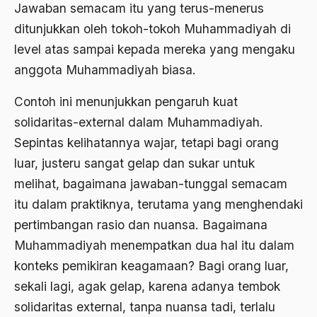
Jawaban semacam itu yang terus-menerus
Ahmad Dhani
ditunjukkan oleh tokoh-tokoh Muhammadiyah di
level atas sampai kepada mereka yang mengaku
Ahmad Hasan Rurbi
anggota Muhammadiyah biasa.
Ahmad Khomeini
Contoh ini menunjukkan pengaruh kuat
Ahmad Syafi’i Ma’arif
solidaritas-external dalam Muhammadiyah.
Ahmad Tirtisudiro
Sepintas kelihatannya wajar, tetapi bagi orang
ahmad wahib
luar, justeru sangat gelap dan sukar untuk
melihat, bagaimana jawaban-tunggal semacam
Ahmad Wahid
itu dalam praktiknya, terutama yang menghendaki
Ahmadiyah
pertimbangan rasio dan nuansa. Bagaimana
AIDS
Muhammadiyah menempatkan dua hal itu dalam
konteks pemikiran keagamaan? Bagi orang luar,
Airport
sekali lagi, agak gelap, karena adanya tembok
Airport Changi
solidaritas external, tanpa nuansa tadi, terlalu