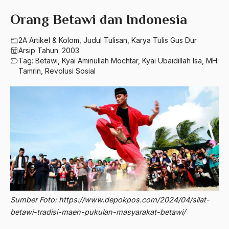
580 – Ilmu Sosial Humaniora
2023
Orang Betawi dan Indonesia
A. Mukti Ali
630 – Agama Dan Filsafat
2022
A. Mustofa Bisri
2A Artikel & Kolom
,
Judul Tulisan
,
Karya Tulis Gus Dur
660 – Ilmu Seni, Desain dan Media
Arsip Tahun:
2003
2021
A. Yani
Tag:
Betawi
,
Kyai Aminullah Mochtar
,
Kyai Ubaidillah Isa
,
MH.
710 – Ilmu Pendidikan
Tamrin
,
Revolusi Sosial
2020
A.A. Baramudi
900 – Rumpun Ilmu Lainnya
2019
A.A. Navis
2018
A.H Nasution
2017
A.S
2016
Aal Usul Teroris
2015
Abad 21
2014
Abad Modern
Sumber Foto: https://www.depokpos.com/2024/04/silat-
2013
betawi-tradisi-maen-pukulan-masyarakat-betawi/
Abd. Moqsith Ghazali
2012