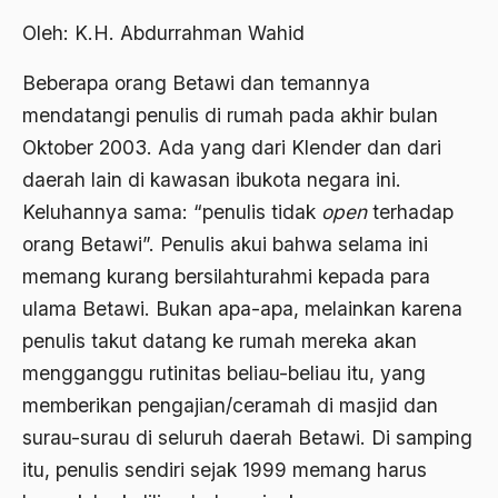
Abdi Masyarakat
Oleh: K.H. Abdurrahman Wahid
2011
abdul wahid hasyim
Beberapa orang Betawi dan temannya
2010
Abdullah Badawi
mendatangi penulis di rumah pada akhir bulan
2009
Abdullah Sungkar
Oktober 2003. Ada yang dari Klender dan dari
2008
Abdullah Syafi'i
daerah lain di kawasan ibukota negara ini.
Keluhannya sama: “penulis tidak
2007
open
terhadap
Abdurrahman Addakhil
orang Betawi”. Penulis akui bahwa selama ini
2006
abdurrahman wahid
memang kurang bersilahturahmi kepada para
2005
Abolisi
ulama Betawi. Bukan apa-apa, melainkan karena
2004
penulis takut datang ke rumah mereka akan
Aboulhasan Bani Sadr
mengganggu rutinitas beliau-beliau itu, yang
2003
abri
memberikan pengajian/ceramah di masjid dan
2002
Abu AMrin Ibnu Alla'
surau-surau di seluruh daerah Betawi. Di samping
2001
itu, penulis sendiri sejak 1999 memang harus
Abu Bakar Ba’asyir