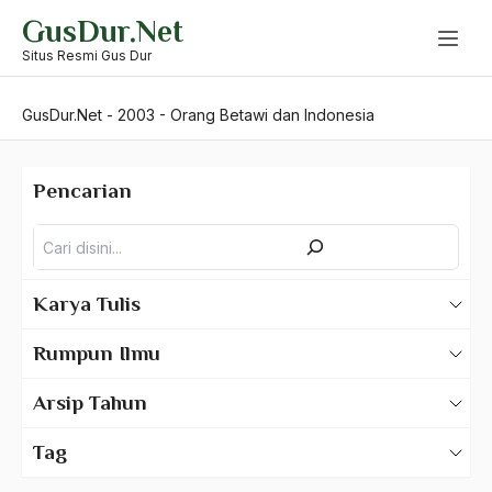
Skip
GusDur.Net
to
content
Situs Resmi Gus Dur
GusDur.Net
-
2003
-
Orang Betawi dan Indonesia
Pencarian
Pencarian
Karya Tulis
Karya Tulis Gus Dur
Rumpun Ilmu
Karya Tulis Tentang Gus Dur
500 – Ilmu Bahasa
Arsip Tahun
530 – Ilmu Bahasa Asing
2025
Tag
550 – Ilmu Ekonomi
2024
A Hafidz