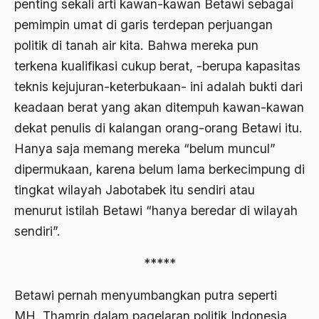
penting sekali arti kawan-kawan Betawi sebagai
Ahmad Dhani
pemimpin umat di garis terdepan perjuangan
Ahmad Hasan Rurbi
politik di tanah air kita. Bahwa mereka pun
terkena kualifikasi cukup berat, -berupa kapasitas
Ahmad Khomeini
teknis kejujuran-keterbukaan- ini adalah bukti dari
Ahmad Syafi’i Ma’arif
keadaan berat yang akan ditempuh kawan-kawan
Ahmad Tirtisudiro
dekat penulis di kalangan orang-orang Betawi itu.
ahmad wahib
Hanya saja memang mereka “belum muncul”
dipermukaan, karena belum lama berkecimpung di
Ahmad Wahid
tingkat wilayah Jabotabek itu sendiri atau
Ahmadiyah
menurut istilah Betawi “hanya beredar di wilayah
AIDS
sendiri”.
Airport
*****
Airport Changi
Betawi pernah menyumbangkan putra seperti
Airport Noto Hadi Negoro
MH. Thamrin dalam pagelaran politik Indonesia