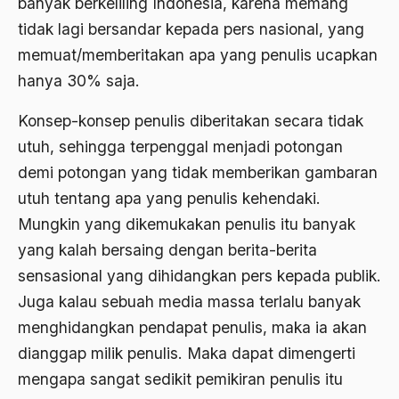
banyak berkeliling Indonesia, karena memang
2000
Abu Hanifah
tidak lagi bersandar kepada pers nasional, yang
1999
abu jihad
memuat/memberitakan apa yang penulis ucapkan
1998
hanya 30% saja.
Abu Sangkan
1997
Abu Zayd
Konsep-konsep penulis diberitakan secara tidak
1996
utuh, sehingga terpenggal menjadi potongan
Aceh
demi potongan yang tidak memberikan gambaran
1995
Ad-daulah
utuh tentang apa yang penulis kehendaki.
1994
Adagium
Mungkin yang dikemukakan penulis itu banyak
1993
yang kalah bersaing dengan berita-berita
Adaptif Islam
sensasional yang dihidangkan pers kepada publik.
1992
adat
Juga kalau sebuah media massa terlalu banyak
1991
Adat dan Syari'at
menghidangkan pendapat penulis, maka ia akan
1990
Adat Ngada
dianggap milik penulis. Maka dapat dimengerti
mengapa sangat sedikit pemikiran penulis itu
1989
Adat Pra-Islam