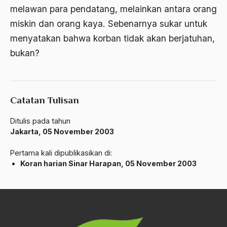
ALmanak
melawan para pendatang, melainkan antara orang
miskin dan orang kaya. Sebenarnya sukar untuk
Alternatif Moral
menyatakan bahwa korban tidak akan berjatuhan,
Alternatif Nilai
bukan?
Alternatif Politis
Alumni Sayid Al-Maliki
Catatan Tulisan
Alvin W. Gouldner
Amangkurat
Ditulis pada tahun
Jakarta, 05 November 2003
Amar Ma'ruf Nahi Munkar
Pertama kali dipublikasikan di:
ambisi politik
Koran harian Sinar Harapan, 05 November 2003
Ambivalen
ambon
Amerika