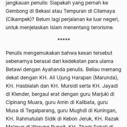
jangkauan penulis: Siapakah yang pernah ke
1976
Afrika
Gembong di Bekasi atau Tempuran di Cilamaya
1975
(Cikampek)? Belum lagi perjalanan ke luar negeri,
Afrika utara
untuk menjelaskan Islam menentang terorisme.
1974
agama
1973
*****
Agama & Negara
1972
Agama Asli
Penulis mengemukakan bahwa kesan tersebut
1971
sebenarnya berasal dari kedekatan para ulama
Agama Asli Indonesia
Betawi dengan Ayahanda penulis. Beliau memang
Agama dan Negara
dekat dengan KH. Ali Ujung Harapan (Marunda),
Agama dan negaraa
KH. Hasbialah dan KH. Mursidi serta KH. Jayadi
di Klender, bergaul erat dengan guru Marjuki di
Agama dan Pemerintah
Cipinang Muara, guru Amin di Kalibata, guru
Agama dan Politik
Musa di Tegalparang, guru Mughdi di Kuningan,
Agama dan Praktis
KH. Rahmatulah Sidik di Kebon Jeruk, KH. Razak
Me’mun di Warung Buncit, KH. Tharir Rahali di
Agama Demokrasi