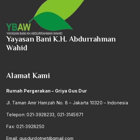
amerika latin
amerika serikat
Amien Rais
Yayasan Bani K.H. Abdurrahman
Amin Iskandar
Wahid
Amir
Amir Syakib Arsalan
Alamat Kami
Amirn Rais
amrozi
Rumah Pergerakan – Griya Gus Dur
Anak ibrahim
Jl. Taman Amir Hamzah No. 8 – Jakarta 10320 – Indonesia
Anatomi
Telepon: 021-3928233, 021-3145671
Andi Mallarangeng
Fax: 021-3928250
Andre Gide
Email:
gusdurdotnet@gmail.com