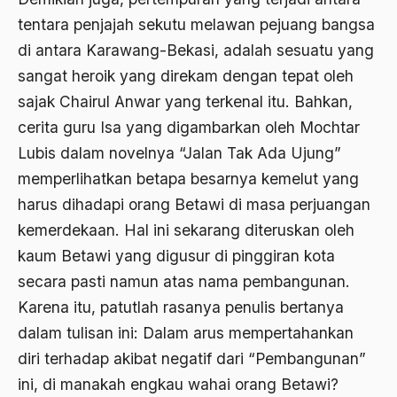
tentara penjajah sekutu melawan pejuang bangsa
Aktivis Muda
di antara Karawang-Bekasi, adalah sesuatu yang
akulturasi
sangat heroik yang direkam dengan tepat oleh
akulturasi budaya
sajak Chairul Anwar yang terkenal itu. Bahkan,
cerita guru Isa yang digambarkan oleh Mochtar
Al Asnawi
Lubis dalam novelnya “Jalan Tak Ada Ujung”
al qaeda
memperlihatkan betapa besarnya kemelut yang
Al-Azhar
harus dihadapi orang Betawi di masa perjuangan
kemerdekaan. Hal ini sekarang diteruskan oleh
Al-Ghazali
kaum Betawi yang digusur di pinggiran kota
Al-Ikhwanu Al-Muslimun
secara pasti namun atas nama pembangunan.
Al-Ikhwanul Muslimin
Karena itu, patutlah rasanya penulis bertanya
dalam tulisan ini: Dalam arus mempertahankan
al-Khalil Ibnu Ahmad al-Farahidi
diri terhadap akibat negatif dari “Pembangunan”
Al-Maududi
ini, di manakah engkau wahai orang Betawi?