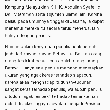
Kampung Melayu dan KH. K. Abdullah Syafe’i di
Agama di Asia
Bali Matraman serta sejumlah ulama lain. Karena
agama elitis
beliau pada umumnya tinggal di Jakarta, ia dapat
menemui mereka itu secara terus menerus, lain
Agama Hukum
halnya dengan penulis.
Agama Inovasi
Namun dalam kenyataan penulis tidak pernah
Agama Islam
jauh dari kawan-kawan Betawi itu. Bahkan orang-
agama populer
orang terdekat penulispun adalah orang-orang
Agama Terang
Betawi. Hanya saja penulis memang menerapkan
ukuran yang agak keras terhadap siapapun,
Agamawan
karena akan menghadapi tuduhan-tuduhan
Agenda Nasional
sangat keras terhadap penulis, walaupun penulis
Agraria
dituduh “agak lembek” terhadap teman-teman
agraris
dekat di sekelilingnya sewaktu menjadi Presiden.