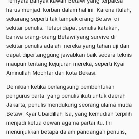
Ternyata banyak kawan Betawi yang terpaksa
Agum Gumelar
harus menjadi korban dalam hal ini. Karena itulah,
Agus Miftah
sekarang seperti tak tampak orang Betawi di
Ahimsa
sekitar penulis. Tetapi dapat penulis katakan,
bahwa orang-orang Betawi yang survive di
Ahli
sekitar penulis adalah mereka yang tahan uji dan
ahli fikih
dapat dipertanggung jawabkan baik secara teknis
Ahli Ilmu Agama
maupun tentang kejujuran mereka, seperti Kyai
Aminullah Mochtar dari kota Bekasi.
Ahli waris
ahlul sunnah wal jamaah
Demikian ketika berlangsung pembentukan
pengurus partai yang penulis ikuti untuk daerah
Ahlussunnah
Jakarta, penulis mendukung seorang ulama muda
Ahlussunnah Wal jamaah
Betawi Kyai Ubaidillah Isa, yang kemudian terpilih
Ahmad Benbella
menjadi ketua dewan agama partai itu. Ini
menunjukkan betapa dalam pandangan penulis,
Ahmad Daudy