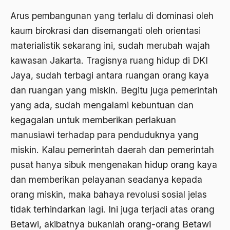
Al-qua'an dan Hadist
Arus pembangunan yang terlalu di dominasi oleh
al-quran
kaum birokrasi dan disemangati oleh orientasi
Alexander Solzhenitsyin
materialistik sekarang ini, sudah merubah wajah
kawasan Jakarta. Tragisnya ruang hidup di DKI
Ali Khomeini
Jaya, sudah terbagi antara ruangan orang kaya
Ali Murtopo
dan ruangan yang miskin. Begitu juga pemerintah
Ali Shariati
yang ada, sudah mengalami kebuntuan dan
Ali Sidikin
kegagalan untuk memberikan perlakuan
manusiawi terhadap para penduduknya yang
Ali Syahbana
miskin. Kalau pemerintah daerah dan pemerintah
Aliran AHmadiyah
pusat hanya sibuk mengenakan hidup orang kaya
Aliran Kepercayaan
dan memberikan pelayanan seadanya kepada
orang miskin, maka bahaya revolusi sosial jelas
Alistair Cook
tidak terhindarkan lagi. Ini juga terjadi atas orang
Allah
Betawi, akibatnya bukanlah orang-orang Betawi