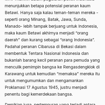
menunjukkan betapa potensial peranan kaum
Ajaran AGama
Betawi. Hanya saja kalau teman-teman mereka -
Ajaran Agama Islam
seperti orang Minang, Batak, Jawa, Sunda,
Ajaran Islam
Manado- lebih tampak berjuang untuk Indonesia,
ajaran kemasyarakatan
maka kaum Betawi akhirnya menjadi “orang
daerah” dan kurang sebagai “orang Indonesia”.
Ajengan SIngaparna
Padahal peranan Cibarusa di Bekasi dalam
Akademi Betawi
membentuk Tentara Nasional Indonesia dan
Akademi Jakarta
bukanlah barang kecil peranan para pemuda yang
menculik pemimpin bangsa ke Rengasdengklok di
Akbar tanjung
Karawang untuk kemudian “memaksa” mereka itu
akhlak
untuk mengumumkan dan mengamankan
Akhlaq
Proklamasi 17 Agustus 1945, justru menjadi
penentu bagi kemerdekaan bangsa.
Akidah
Aktivis
Demikian juga, pertempuran yang terjadi antara