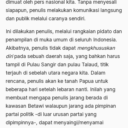
dimuat oleh pers nasional kita. Tanpa menyesali
1988
Adat Siri
siapapun, penulis melakukan komunikasi langsung
1987
Adi Sasono
dan publik melalui caranya sendiri.
1986
Adil dan Makmur
Ini dilakukan penulis, melalui rangkaian pidato dan
1985
Adipati Unus
penampilan di muka umum di seluruh Indonesia.
Akibatnya, penulis tidak dapat
mengkhususkan
1984
Administrasi Negara
diri
pada sebuah daerah saja, yang bahkan harus
1983
Adnan Buyung Nasution
tampil di Pulau Sangir dan pulau Talaud, titik
1982
Adopsi
terjauh di sebelah utara negara kita. Dalam
1981
rencana, penulis akan ke tanah Papua untuk
Adu Pinalti
beberapa hari setelah lebaran nanti. Inilah yang
1980
Advisors
membuat mengapa penulis jarang berada di
1979
Aera-Europa
kawasan Betawi walaupun jarang ada pimpinan
1978
partai politik -di luar urusan partai yang
Afganistan
dipimpinnya-, dapat menyaingi/menyamai
1977
Afiliasi Kultural