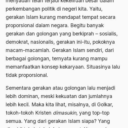
menyadari telah terjadi kekeliruan besar dalam
2000
perkembangan politik di negeri kita. Yaitu,
Abu Hanifah
gerakan Islam kurang mendapat tempat secara
1999
abu jihad
proporsional dalam negara. Begitu banyak
1998
Abu Sangkan
gerakan dan golongan yang berkiprah – sosialis,
1997
demokrat, nasionalis, gerakan ini-itu, pokoknya
Abu Zayd
macam-macamlah. Gerakan Islam sendiri, dari
1996
Aceh
berbagai golongan, ternyata kurang mampu
1995
Ad-daulah
memanfaatkan konsep kekaryaan. Situasinya lalu
1994
tidak proporsional.
Adagium
1993
Adaptif Islam
Sementara gerakan atau golongan lalu menjadi
1992
lebih dominan, meski kekuatan dan jumlahnya
adat
lebih kecil. Maka kita lihat, misalnya, di Golkar,
1991
Adat dan Syari'at
tokoh-tokoh Kristen
dimasukin
, yang top-top
1990
Adat Ngada
semua. Yang dari gerakan Islam siapa? Yang
1989