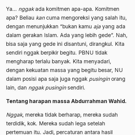
Agama Demokrasi
Ya…
nggak
ada komitmen apa-apa. Komitmen
apa? Beliau
kan
cuma mengoreksi yang salah itu,
Agama di Asia
dengan menunjukkan “bukan kamu
aja
yang ada
agama elitis
dalam gerakan Islam. Ada yang lebih gede”. Nah,
Agama Hukum
bisa saja yang gede ini disantuni, dirangkul. Kita
Agama Inovasi
sendiri nggak berpikir begitu. PBNU tidak
mengharap terlalu banyak. Kita menyadari,
Agama Islam
dengan kekuatan massa yang begitu besar, NU
agama populer
dalam posisi apa saja juga nggak
pusingin
orang
Agama Terang
lain, dan
nggak pusingin
sendiri.
Agamawan
Tentang harapan massa Abdurrahman Wahid.
Agenda Nasional
Nggak
, mereka tidak berharap, mereka sudah
Agraria
terdidik, kok. Mereka sudah lega setelah
pertemuan itu. Jadi, percaturan antara hasil
agraris