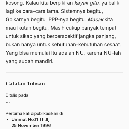
kosong. Kalau kita berpikiran
kayak gitu
, ya balik
Ahmad Dhani
lagi ke cara-cara lama. Sistemnya begitu,
Golkarnya begitu, PPP-nya begitu.
Masak
kita
Ahmad Hasan Rurbi
mau ikutan begitu. Masih cukup banyak tempat
Ahmad Khomeini
untuk sikap yang berperspektif jangka panjang,
Ahmad Syafi’i Ma’arif
bukan hanya untuk kebutuhan-kebutuhan sesaat.
Yang bisa memulai itu adalah NU, karena NU-lah
Ahmad Tirtisudiro
yang sudah mandiri.
ahmad wahib
Ahmad Wahid
Catatan Tulisan
Ahmadiyah
Ditulis pada
AIDS
…
Airport
Pertama kali dipublikasikan di:
Ummat No.11 Th.II,
Airport Changi
25 November 1996