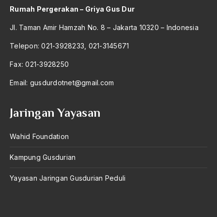
Aktivis
Rumah Pergerakan – Griya Gus Dur
Aktivis Muda
Jl. Taman Amir Hamzah No. 8 – Jakarta 10320 – Indonesia
akulturasi
Telepon: 021-3928233, 021-3145671
akulturasi budaya
Fax: 021-3928250
Al Asnawi
Email:
gusdurdotnet@gmail.com
al qaeda
Jaringan Yayasan
Al-Azhar
Al-Ghazali
Wahid Foundation
Al-Ikhwanu Al-Muslimun
Kampung Gusdurian
Al-Ikhwanul Muslimin
Yayasan Jaringan Gusdurian Peduli
al-Khalil Ibnu Ahmad al-Farahidi
Al-Maududi