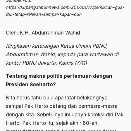
Sumber Foto:
2012
https://kupang.tribunnews.com/2017/01/10/pemikiran-gus-
Abdi Masyarakat
dur-tetap-relevan-sampai-kapan-pun
2011
abdul wahid hasyim
2010
Abdullah Badawi
Oleh: K.H. Abdurrahman Wahid
2009
Abdullah Sungkar
Ringkasan keterangan Ketua Umum PBNU,
2008
Abdullah Syafi'i
Abdurrahman Wahid, kepada para wartawan di
2007
kantor PBNU Jakarta, Kamis (7/11)
Abdurrahman Addakhil
2006
abdurrahman wahid
Tentang makna politis pertemuan dengan
2005
Presiden Soeharto?
Abolisi
2004
Aboulhasan Bani Sadr
Kita harus tahu dulu apa latar belakangnya
sampai Pak Harto datang dan bermesra-mesra
2003
abri
dengan kita. Sebetulnya ini upaya koreksi diri Pak
2002
Abu AMrin Ibnu Alla'
Harto. Pak Harto itu, sejak akhir 80-an,
2001
Abu Bakar Ba’asyir