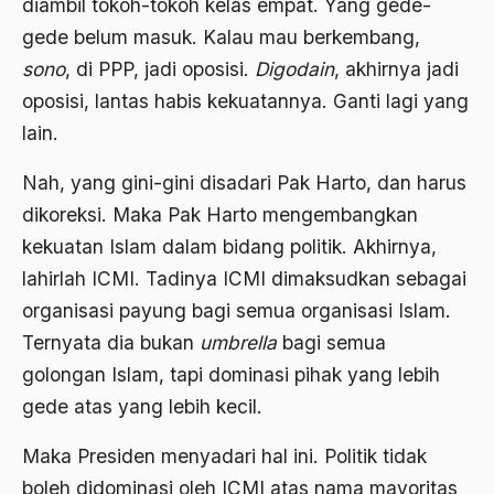
diambil tokoh-tokoh kelas empat. Yang gede-
Adat Pra-Islam
gede belum masuk. Kalau mau berkembang,
1988
Adat Siri
sono
, di PPP, jadi oposisi.
Digodain
, akhirnya jadi
1987
Adi Sasono
oposisi, lantas habis kekuatannya. Ganti lagi yang
1986
Adil dan Makmur
lain.
1985
Adipati Unus
Nah, yang gini-gini disadari Pak Harto, dan harus
1984
dikoreksi. Maka Pak Harto mengembangkan
Administrasi Negara
kekuatan Islam dalam bidang politik. Akhirnya,
1983
Adnan Buyung Nasution
lahirlah ICMI. Tadinya ICMI dimaksudkan sebagai
1982
Adopsi
organisasi payung bagi semua organisasi Islam.
1981
Adu Pinalti
Ternyata dia bukan
umbrella
bagi semua
golongan Islam, tapi dominasi pihak yang lebih
1980
Advisors
gede atas yang lebih kecil.
1979
Aera-Europa
Maka Presiden menyadari hal ini. Politik tidak
1978
Afganistan
boleh didominasi oleh ICMI atas nama mayoritas