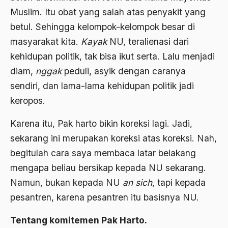
1977
Afiliasi Kultural
Muslim. Itu obat yang salah atas penyakit yang
1976
Afrika
betul. Sehingga kelompok-kelompok besar di
masyarakat kita.
Kayak
NU, teralienasi dari
1975
Afrika utara
kehidupan politik, tak bisa ikut serta. Lalu menjadi
1974
agama
diam,
nggak
peduli, asyik dengan caranya
1973
Agama & Negara
sendiri, dan lama-lama kehidupan politik jadi
1972
keropos.
Agama Asli
1971
Agama Asli Indonesia
Karena itu, Pak harto bikin koreksi lagi. Jadi,
sekarang ini merupakan koreksi atas koreksi. Nah,
Agama dan Negara
begitulah cara saya membaca latar belakang
Agama dan negaraa
mengapa beliau bersikap kepada NU sekarang.
Agama dan Pemerintah
Namun, bukan kepada NU
an sich
, tapi kepada
pesantren, karena pesantren itu basisnya NU.
Agama dan Politik
Agama dan Praktis
Tentang komitemen Pak Harto.