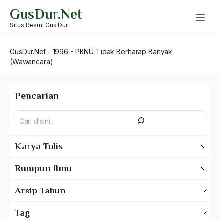
Skip
GusDur.Net
to
content
Situs Resmi Gus Dur
GusDur.Net
-
1996
-
PBNU Tidak Berharap Banyak
(Wawancara)
Pencarian
Pencarian
Karya Tulis
Karya Tulis Gus Dur
Rumpun Ilmu
Karya Tulis Tentang Gus Dur
500 – Ilmu Bahasa
Arsip Tahun
530 – Ilmu Bahasa Asing
2025
Tag