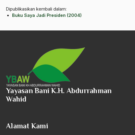
Airport Noto Hadi Negoro
Dipublikasikan kembali dalam:
Ajaran AGama
Buku Saya Jadi Presiden (2004)
Ajaran Agama Islam
Ajaran Islam
ajaran kemasyarakatan
Ajengan SIngaparna
Akademi Betawi
Akademi Jakarta
Yayasan Bani K.H. Abdurrahman
Akbar tanjung
Wahid
akhlak
Akhlaq
Alamat Kami
Akidah