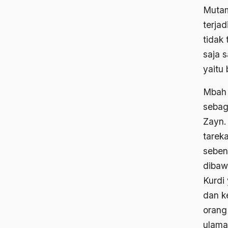
Mutam
terja
tidak
saja s
yaitu
Mbah 
sebag
Zayn.
tarek
seben
dibaw
Kurdi 
dan k
orang
ulama