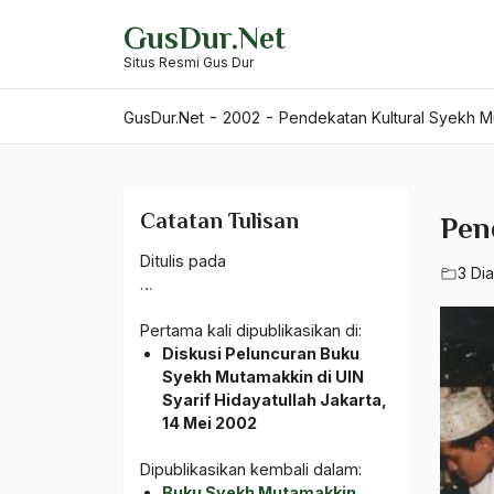
Skip
GusDur.Net
to
Situs Resmi Gus Dur
content
-
-
GusDur.Net
2002
Pendekatan Kultural Syekh M
Catatan Tulisan
Pen
Ditulis pada
3 Dia
…
Pertama kali dipublikasikan di:
Diskusi Peluncuran Buku
Syekh Mutamakkin di UIN
Syarif Hidayatullah Jakarta,
14 Mei 2002
Dipublikasikan kembali dalam:
Buku Syekh Mutamakkin