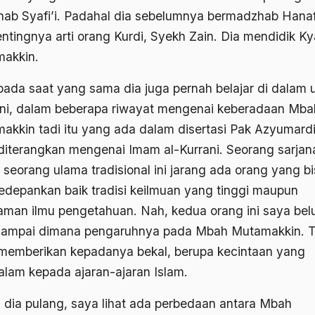
ab Syafi’i. Padahal dia sebelumnya bermadzhab Hanafi
entingnya arti orang Kurdi, Syekh Zain. Dia mendidik Ky
akkin.
pada saat yang sama dia juga pernah belajar di dalam 
ini, dalam beberapa riwayat mengenai keberadaan Mba
akkin tadi itu yang ada dalam disertasi Pak Azyumardi
 diterangkan mengenai Imam al-Kurrani. Seorang sarjan
 seorang ulama tradisional ini jarang ada orang yang b
depankan baik tradisi keilmuan yang tinggi maupun
aman ilmu pengetahuan. Nah, kedua orang ini saya be
sampai dimana pengaruhnya pada Mbah Mutamakkin. T
 memberikan kepadanya bekal, berupa kecintaan yang
lam kepada ajaran-ajaran Islam.
a dia pulang, saya lihat ada perbedaan antara Mbah