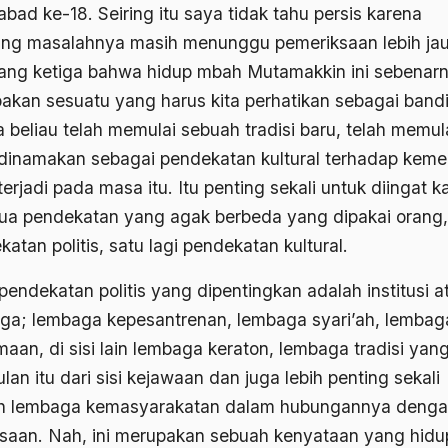
bad ke-18. Seiring itu saya tidak tahu persis karena
g masalahnya masih menunggu pemeriksaan lebih jau
ang ketiga bahwa hidup mbah Mutamakkin ini sebenar
akan sesuatu yang harus kita perhatikan sebagai band
 beliau telah memulai sebuah tradisi baru, telah memul
dinamakan sebagai pendekatan kultural terhadap keme
erjadi pada masa itu. Itu penting sekali untuk diingat k
ua pendekatan yang agak berbeda yang dipakai orang,
atan politis, satu lagi pendekatan kultural.
pendekatan politis yang dipentingkan adalah institusi a
ga; lembaga kepesantrenan, lembaga syari’ah, lembag
maan, di sisi lain lembaga keraton, lembaga tradisi yan
lan itu dari sisi kejawaan dan juga lebih penting sekali
h lembaga kemasyarakatan dalam hubungannya deng
saan. Nah, ini merupakan sebuah kenyataan yang hidu