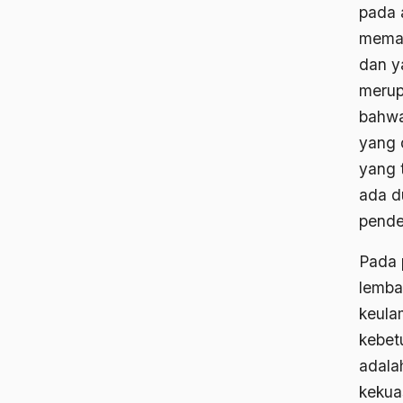
pada a
meman
dan y
merup
bahwa
yang 
yang t
ada d
pendek
Pada 
lemba
keula
kebetu
adala
kekua