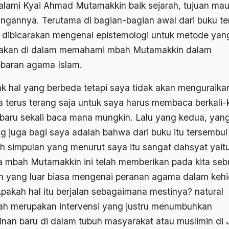
lami Kyai Ahmad Mutamakkin baik sejarah, tujuan ma
angannya. Terutama di bagian-bagian awal dari buku te
a dibicarakan mengenai epistemologi untuk metode yan
akan di dalam memahami mbah Mutamakkin dalam
baran agama Islam.
k hal yang berbeda tetapi saya tidak akan menguraika
a terus terang saja untuk saya harus membaca berkali-k
 baru sekali baca mana mungkin. Lalu yang kedua, yan
ng juga bagi saya adalah bahwa dari buku itu tersembul
h simpulan yang menurut saya itu sangat dahsyat yait
 mbah Mutamakkin ini telah memberikan pada kita se
h yang luar biasa mengenai peranan agama dalam keh
 Apakah hal itu berjalan sebagaimana mestinya? natural
ah merupakan intervensi yang justru menumbuhkan
inan baru di dalam tubuh masyarakat atau muslimin di