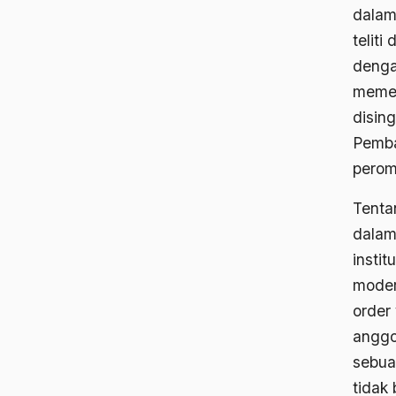
dalam
telit
denga
memen
disin
Pemba
perom
Tenta
dalam
instit
moder
order
anggo
sebua
tidak 