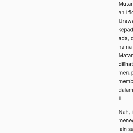
Mutam
ahli 
Urawa
kepad
ada, 
nama p
Matar
dilih
merup
membo
dalam
II.
Nah, 
meneg
lain s