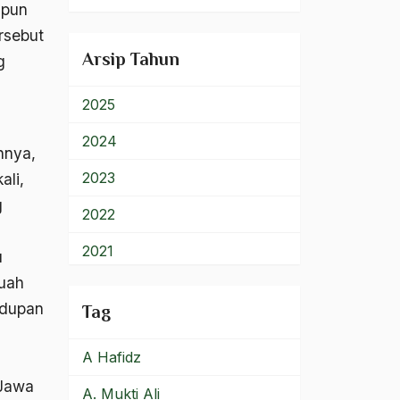
upun
900 – Rumpun Ilmu
rsebut
Lainnya
Arsip Tahun
g
2025
2024
nnya,
2023
ali,
g
2022
2021
u
buah
2020
idupan
Tag
2019
A Hafidz
2018
 Jawa
A. Mukti Ali
2017