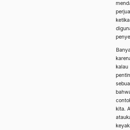
menda
perju
ketik
digun
penye
Banya
karen
kalau
penti
sebua
bahwa
conto
kita.
atauk
keyak