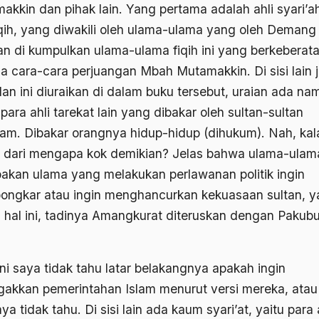
akkin dan pihak lain. Yang pertama adalah ahli syari’a
fiqih, yang diwakili oleh ulama-ulama yang oleh Demang
n di kumpulkan ulama-ulama fiqih ini yang berkeberat
a cara-cara perjuangan Mbah Mutamakkin. Di sisi lain 
dan ini diuraikan di dalam buku tersebut, uraian ada na
ara ahli tarekat lain yang dibakar oleh sultan-sultan
am. Dibakar orangnya hidup-hidup (dihukum). Nah, kal
at dari mengapa kok demikian? Jelas bahwa ulama-ulama
akan ulama yang melakukan perlawanan politik ingin
ngkar atau ingin menghancurkan kekuasaan sultan, ya
 hal ini, tadinya Amangkurat diteruskan dengan Paku
ini saya tidak tahu latar belakangnya apakah ingin
akkan pemerintahan Islam menurut versi mereka, atau
aya tidak tahu. Di sisi lain ada kaum syari’at, yaitu para 