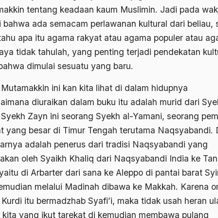
akkin tentang keadaan kaum Muslimin. Jadi pada wakt
di bahwa ada semacam perlawanan kultural dari beliau,
 tahu apa itu agama rakyat atau agama populer atau a
aya tidak tahulah, yang penting terjadi pendekatan kult
 bahwa dimulai sesuatu yang baru.
Mutamakkin ini kan kita lihat di dalam hidupnya
aimana diuraikan dalam buku itu adalah murid dari Sye
 Syekh Zayn ini seorang Syekh al-Yamani, seorang pe
at yang besar di Timur Tengah terutama Naqsyabandi. D
arnya adalah penerus dari tradisi Naqsyabandi yang
akan oleh Syaikh Khaliq dari Naqsyabandi India ke Ta
yaitu di Arbarter dari sana ke Aleppo di pantai barat Syi
emudian melalui Madinah dibawa ke Makkah. Karena o
 Kurdi itu bermadzhab Syafi’i, maka tidak usah heran u
 kita yang ikut tarekat di kemudian membawa pulang