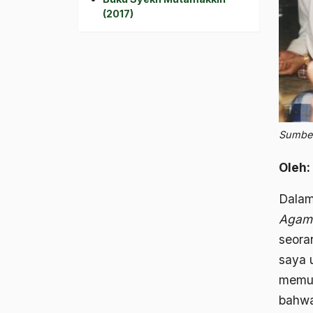
(2017)
Sumber
Oleh:
Dalam
Agam
seora
saya 
memua
bahwa