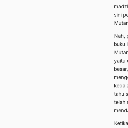
madzh
sini p
Mutam
Nah, 
buku 
Mutam
yaitu
besar,
menge
kedal
tahu 
telah
menda
Ketik