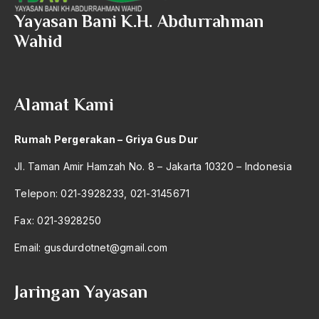
Al-qua'an dan Hadist
Yayasan Bani K.H. Abdurrahman
al-quran
Wahid
Alexander Solzhenitsyin
Ali Khomeini
Alamat Kami
Ali Murtopo
Ali Shariati
Rumah Pergerakan – Griya Gus Dur
Ali Sidikin
Jl. Taman Amir Hamzah No. 8 – Jakarta 10320 – Indonesia
Ali Syahbana
Telepon: 021-3928233, 021-3145671
Aliran AHmadiyah
Fax: 021-3928250
Aliran Kepercayaan
Email:
gusdurdotnet@gmail.com
Alistair Cook
Jaringan Yayasan
Allah