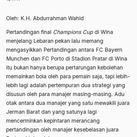
Abdi Masyarakat
2011
abdul wahid hasyim
Oleh: K.H. Abdurrahman Wahid
2010
Abdullah Badawi
Pertandingan final
Champions Cup
di Wina
2009
Abdullah Sungkar
menjelang Lebaran pekan lalu memang
2008
Abdullah Syafi'i
mengasyikkan Pertandingan antara FC Bayern
2007
Munchen dan FC Porto di Stadion Pratar di Wina
Abdurrahman Addakhil
itu bukan hanya berupa pertarungan kebolehan
2006
abdurrahman wahid
memainkan bola oleh para pemain saja, tapi lebih-
2005
Abolisi
lebih lagi adalah pertempuran dua strategi yang
2004
disusun oleh para manajer masing-masing. Adu
Aboulhasan Bani Sadr
otak antara dua manajer yang satu mewakili juara
2003
abri
Jerman Barat dan yang satunya lagi
2002
Abu AMrin Ibnu Alla'
mencerminkan kepintaran merancang
2001
pertandingan oleh manajer kesebelasan juara
Abu Bakar Ba’asyir