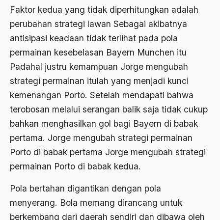
Agum Gumelar
Faktor kedua yang tidak diperhitungkan adalah
Agus Miftah
perubahan strategi lawan Sebagai akibatnya
antisipasi keadaan tidak terlihat pada pola
Ahimsa
permainan kesebelasan Bayern Munchen itu
Ahli
Padahal justru kemampuan Jorge mengubah
ahli fikih
strategi permainan itulah yang menjadi kunci
kemenangan Porto. Setelah mendapati bahwa
Ahli Ilmu Agama
terobosan melalui serangan balik saja tidak cukup
Ahli waris
bahkan menghasilkan gol bagi Bayern di babak
ahlul sunnah wal jamaah
pertama. Jorge mengubah strategi permainan
Porto di babak pertama Jorge mengubah strategi
Ahlussunnah
permainan Porto di babak kedua.
Ahlussunnah Wal jamaah
Pola bertahan digantikan dengan pola
Ahmad Benbella
menyerang. Bola memang dirancang untuk
Ahmad Daudy
berkembang dari daerah sendiri dan dibawa oleh