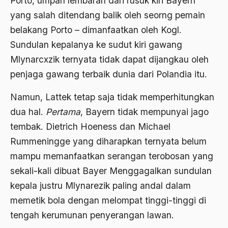
Porto, umpan lembaran dari rusuk kiri Bayern
yang salah ditendang balik oleh seorng pemain
Agama di Asia
belakang Porto – dimanfaatkan oleh Kogl.
agama elitis
Sundulan kepalanya ke sudut kiri gawang
Agama Hukum
Mlynarcxzik ternyata tidak dapat dijangkau oleh
penjaga gawang terbaik dunia dari Polandia itu.
Agama Inovasi
Namun, Lattek tetap saja tidak memperhitungkan
Agama Islam
dua hal.
Pertama
, Bayern tidak mempunyai jago
agama populer
tembak. Dietrich Hoeness dan Michael
Agama Terang
Rummeningge yang diharapkan ternyata belum
Agamawan
mampu memanfaatkan serangan terobosan yang
sekali-kali dibuat Bayer Menggagalkan sundulan
Agenda Nasional
kepala justru Mlynarezik paling andal dalam
Agraria
memetik bola dengan melompat tinggi-tinggi di
agraris
tengah kerumunan penyerangan lawan.