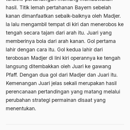
hasil. Titik lemah pertahanan Bayern sebelah
Ajaran AGama
kanan dimanfaatkan sebaik-baiknya oleh Madjer.
Ajaran Agama Islam
la lalu mengambil tempat di kiri dan menerobos ke
Ajaran Islam
tengah secara tajam dari arah itu. Juari yang
ajaran kemasyarakatan
memberinya bola dari arah kanan. Gol pertama
lahir dengan cara itu. Gol kedua lahir dari
Ajengan SIngaparna
terobosan Madjer di lini kiri operannya ke tengah
Akademi Betawi
langsung ditembakkan oleh Juari ke gawang
Akademi Jakarta
Pfaff. Dengan dua gol dari Madjer dan Juari itu.
Kemenangan Juari jelas sekali merupakan hasil
Akbar tanjung
perencanaan pertandingan yang matang melalui
akhlak
perubahan strategi permainan disaat yang
Akhlaq
menentukan.
Akidah
Aktivis