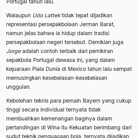
Portugal tahun lalu.
2000
Abu Hanifah
1999
Walaupun
Udo Lattek
tidak tepat dijadikan
abu jihad
representasi persepakbolaan Jerman Barat,
1998
Abu Sangkan
namun jelas bahwa ia hidup dalam tradisi
1997
Abu Zayd
persepakbolaan negeri tersebut. Demikian juga
1996
Jorge
adalah contoh terbaik dari pemikiran
Aceh
sepakbola Portugal dewasa ini, yang dalam
1995
Ad-daulah
kejuaraan Piala Dunia di Mexico tahun lalu sempat
1994
Adagium
memusingkan kesebelasan-kesebelasan
1993
unggulan.
Adaptif Islam
1992
adat
Kebolehan teknis para pemain Bayern yang cukup
1991
tinggi secara individual ternyata tidak
Adat dan Syari'at
membuahkan kemenangan baginya dalam
1990
Adat Ngada
pertandingan di Wina itu Kekuatan berimbang dari
1989
Adat Pra-Islam
sudut teknik penguasaan bola, ternyata dijadikan