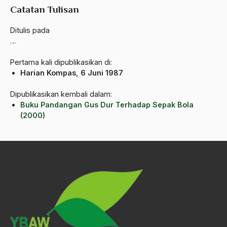
Catatan Tulisan
Aktivis Muda
Ditulis pada
akulturasi
…
akulturasi budaya
Pertama kali dipublikasikan di:
Harian Kompas, 6 Juni 1987
Al Asnawi
al qaeda
Dipublikasikan kembali dalam:
Buku Pandangan Gus Dur Terhadap Sepak Bola
Al-Azhar
(2000)
Al-Ghazali
Al-Ikhwanu Al-Muslimun
Al-Ikhwanul Muslimin
al-Khalil Ibnu Ahmad al-Farahidi
Al-Maududi