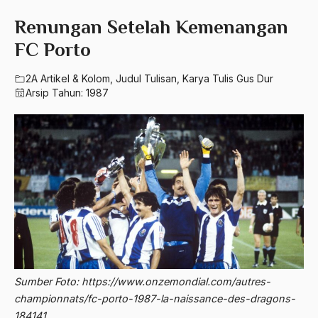
580 – Ilmu Sosial Humaniora
2023
Renungan Setelah Kemenangan
A. Mukti Ali
630 – Agama Dan Filsafat
FC Porto
2022
A. Mustofa Bisri
660 – Ilmu Seni, Desain dan Media
2021
2A Artikel & Kolom
,
Judul Tulisan
,
Karya Tulis Gus Dur
A. Yani
Arsip Tahun:
1987
710 – Ilmu Pendidikan
2020
A.A. Baramudi
900 – Rumpun Ilmu Lainnya
2019
A.A. Navis
2018
A.H Nasution
2017
A.S
2016
Aal Usul Teroris
2015
Abad 21
2014
Abad Modern
Sumber Foto: https://www.onzemondial.com/autres-
2013
Abd. Moqsith Ghazali
championnats/fc-porto-1987-la-naissance-des-dragons-
184141
2012