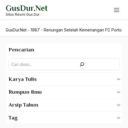
Skip
GusDur.Net
to
content
Situs Resmi Gus Dur
GusDur.Net
-
1987
-
Renungan Setelah Kemenangan FC Porto
Pencarian
Pencarian
Karya Tulis
Karya Tulis Gus Dur
Rumpun Ilmu
Karya Tulis Tentang Gus Dur
500 – Ilmu Bahasa
Arsip Tahun
530 – Ilmu Bahasa Asing
2025
Tag
550 – Ilmu Ekonomi
2024
A Hafidz