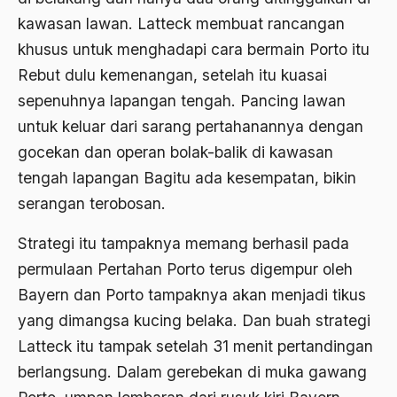
1976
kawasan lawan. Latteck membuat rancangan
Afrika
khusus untuk menghadapi cara bermain Porto itu
1975
Afrika utara
Rebut dulu kemenangan, setelah itu kuasai
1974
agama
sepenuhnya lapangan tengah. Pancing lawan
1973
untuk keluar dari sarang pertahanannya dengan
Agama & Negara
gocekan dan operan bolak-balik di kawasan
1972
Agama Asli
tengah lapangan Bagitu ada kesempatan, bikin
1971
Agama Asli Indonesia
serangan terobosan.
Agama dan Negara
Strategi itu tampaknya memang berhasil pada
Agama dan negaraa
permulaan Pertahan Porto terus digempur oleh
Bayern dan Porto tampaknya akan menjadi tikus
Agama dan Pemerintah
yang dimangsa kucing belaka. Dan buah strategi
Agama dan Politik
Latteck itu tampak setelah 31 menit pertandingan
Agama dan Praktis
berlangsung. Dalam gerebekan di muka gawang
Agama Demokrasi