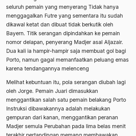
Ahmad Dhani
seluruh pemain yang menyerang Tidak hanya
menggagalkan Futre yang sementara itu sudah
Ahmad Hasan Rurbi
dikawal ketat dan dibuat tidak berkutik oleh
Ahmad Khomeini
Bayern. Titik serangan dipindahkan ke pemain
Ahmad Syafi’i Ma’arif
nomor delapan, penyerang Madjer asal Aljazair.
Dua kali ia hampir-hampir saja membuat gol bagi
Ahmad Tirtisudiro
Porto, namun gagal memanfaatkan peluang emas
ahmad wahib
karena tendangannya melenceng
Ahmad Wahid
Melihat kebuntuan itu, pola serangan diubah lagi
Ahmadiyah
oleh Jorge. Pemain Juari dimasukkan
AIDS
menggantikan salah satu pemain belakang Porto
Instruksi dibawakannya adalah melakukan
Airport
gempuran dari kanan, menggantikan peranan
Airport Changi
Madjer semula Perubahan pada lima belas menit
Airport Noto Hadi Negoro
terakhir pertandingan memang membawakan