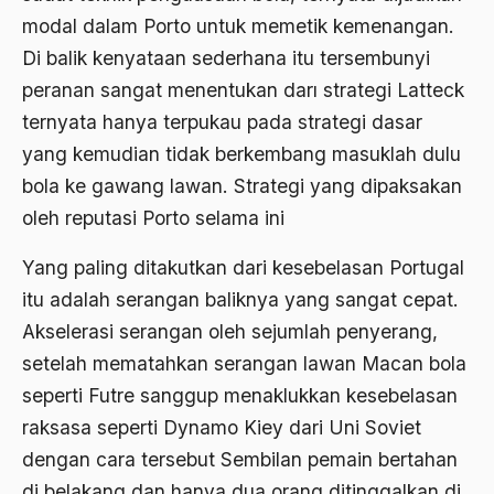
1988
modal dalam Porto untuk memetik kemenangan.
Adat Siri
Di balik kenyataan sederhana itu tersembunyi
1987
Adi Sasono
peranan sangat menentukan darı strategi Latteck
1986
Adil dan Makmur
ternyata hanya terpukau pada strategi dasar
1985
Adipati Unus
yang kemudian tidak berkembang masuklah dulu
bola ke gawang lawan. Strategi yang dipaksakan
1984
Administrasi Negara
oleh reputasi Porto selama ini
1983
Adnan Buyung Nasution
Yang paling ditakutkan dari kesebelasan Portugal
1982
Adopsi
itu adalah serangan baliknya yang sangat cepat.
1981
Adu Pinalti
Akselerasi serangan oleh sejumlah penyerang,
1980
Advisors
setelah mematahkan serangan lawan Macan bola
seperti Futre sanggup menaklukkan kesebelasan
1979
Aera-Europa
raksasa seperti Dynamo Kiey dari Uni Soviet
1978
Afganistan
dengan cara tersebut Sembilan pemain bertahan
1977
Afiliasi Kultural
di belakang dan hanya dua orang ditinggalkan di