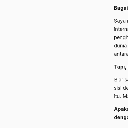
Bagai
Saya 
intern
pengh
dunia
antar
Tapi,
Biar 
sisi 
itu. 
Apaka
denga