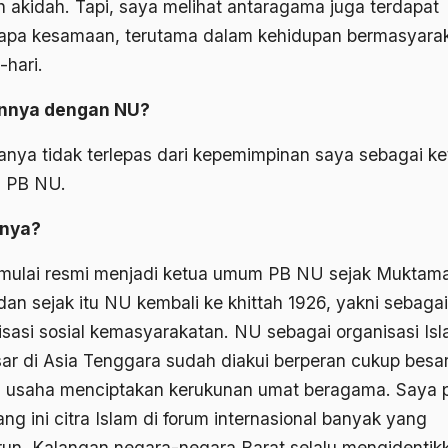
h akidah. Tapi, saya melihat antaragama juga terdapat
apa kesamaan, terutama dalam kehidupan bermasyara
-hari.
annya dengan NU?
nya tidak terlepas dari kepemimpinan saya sebagai ke
 PB NU.
snya?
mulai resmi menjadi ketua umum PB NU sejak Muktam
dan sejak itu NU kembali ke khittah 1926, yakni sebagai
isasi sosial kemasyarakatan. NU sebagai organisasi Is
sar di Asia Tenggara sudah diakui berperan cukup besa
 usaha menciptakan kerukunan umat beragama. Saya pi
ng ini citra Islam di forum internasional banyak yang
un. Kalangan negara-negara Barat selalu mengidentik