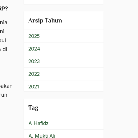
900 – Rumpun Ilmu
RP?
Lainnya
Arsip Tahun
nia
ni
2025
kui
2024
 di
2023
2022
pakan
2021
run
2020
Tag
2019
A Hafidz
2018
A. Mukti Ali
2017