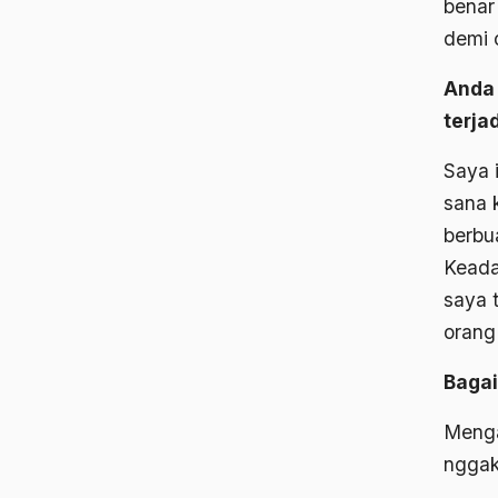
benar
demi c
Anda 
terja
Saya 
sana 
berbu
Keada
saya 
orang
Bagai
Menga
ngga