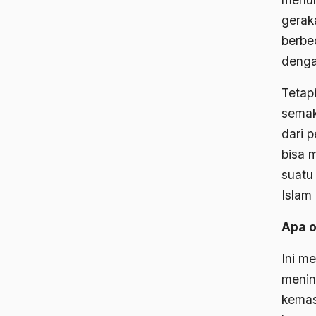
gerak
berbe
denga
Tetapi
semaki
dari 
bisa 
suatu
Islam
Apa o
Ini m
menin
kemas