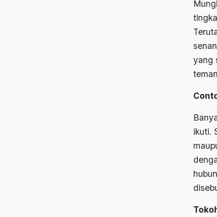
Mungk
tingk
Terut
senan
yang 
teman
Cont
Banya
ikuti
maupu
denga
hubun
diseb
Tokoh