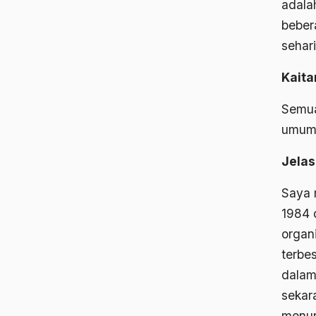
adala
beber
sehari
Kait
Semua
umum
Jela
Saya 
1984 
organ
terbe
dalam
sekara
menur