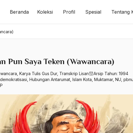
Beranda
Koleksi
Profil
Spesial
Tentang 
ancara)
an Pun Saya Teken (Wawancara)
wancara
,
Karya Tulis Gus Dur
,
Transkrip Lisan
Arsip Tahun:
1994
demokratisasi
,
Hubungan Antarumat
,
Islam Kota
,
Muktamar
,
NU
,
pbn
P