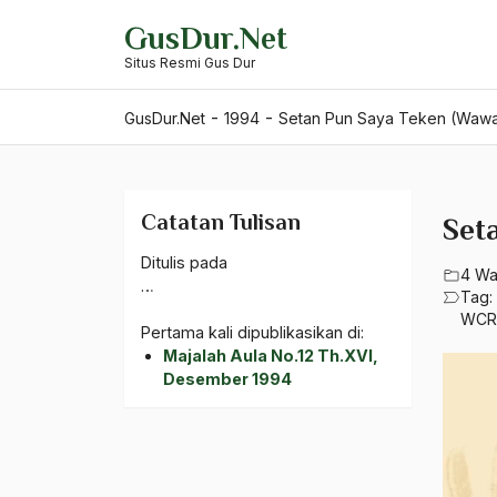
Skip
GusDur.Net
to
Situs Resmi Gus Dur
content
-
-
GusDur.Net
1994
Setan Pun Saya Teken (Waw
Catatan Tulisan
Set
Ditulis pada
4 Wa
…
Tag:
WCR
Pertama kali dipublikasikan di:
Majalah Aula No.12 Th.XVI,
Desember 1994