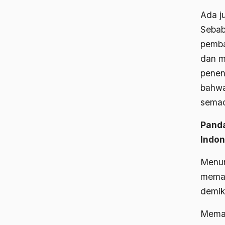
Ada j
Sebab
pemba
dan m
penen
bahwa
semac
Pand
Indon
Menur
memah
demiki
Meman