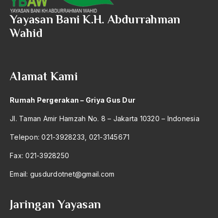
amerika latin
Yayasan Bani K.H. Abdurrahman
amerika serikat
Wahid
Amien Rais
Amin Iskandar
Alamat Kami
Amir
Rumah Pergerakan – Griya Gus Dur
Amir Syakib Arsalan
Jl. Taman Amir Hamzah No. 8 – Jakarta 10320 – Indonesia
Amirn Rais
Telepon: 021-3928233, 021-3145671
amrozi
Fax: 021-3928250
Anak ibrahim
Email:
gusdurdotnet@gmail.com
Anatomi
Andi Mallarangeng
Jaringan Yayasan
Andre Gide