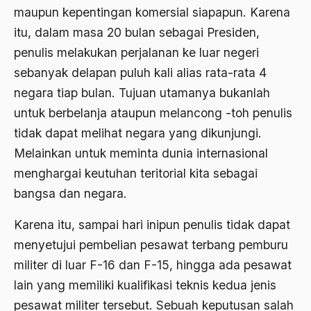
Agum Gumelar
maupun kepentingan komersial siapapun. Karena
itu, dalam masa 20 bulan sebagai Presiden,
Agus Miftah
penulis melakukan perjalanan ke luar negeri
Ahimsa
sebanyak delapan puluh kali alias rata-rata 4
Ahli
negara tiap bulan. Tujuan utamanya bukanlah
ahli fikih
untuk berbelanja ataupun melancong -toh penulis
tidak dapat melihat negara yang dikunjungi.
Ahli Ilmu Agama
Melainkan untuk meminta dunia internasional
Ahli waris
menghargai keutuhan teritorial kita sebagai
ahlul sunnah wal jamaah
bangsa dan negara.
Ahlussunnah
Karena itu, sampai hari inipun penulis tidak dapat
Ahlussunnah Wal jamaah
menyetujui pembelian pesawat terbang pemburu
militer di luar F-16 dan F-15, hingga ada pesawat
Ahmad Benbella
lain yang memiliki kualifikasi teknis kedua jenis
Ahmad Daudy
pesawat militer tersebut. Sebuah keputusan salah