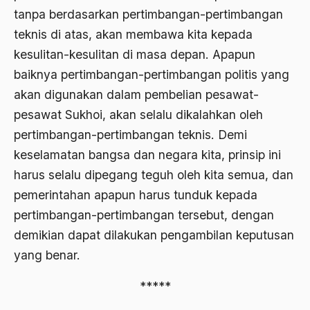
Ahmad Dhani
tanpa berdasarkan pertimbangan-pertimbangan
teknis di atas, akan membawa kita kepada
Ahmad Hasan Rurbi
kesulitan-kesulitan di masa depan. Apapun
Ahmad Khomeini
baiknya pertimbangan-pertimbangan politis yang
Ahmad Syafi’i Ma’arif
akan digunakan dalam pembelian pesawat-
pesawat Sukhoi, akan selalu dikalahkan oleh
Ahmad Tirtisudiro
pertimbangan-pertimbangan teknis. Demi
ahmad wahib
keselamatan bangsa dan negara kita, prinsip ini
Ahmad Wahid
harus selalu dipegang teguh oleh kita semua, dan
pemerintahan apapun harus tunduk kepada
Ahmadiyah
pertimbangan-pertimbangan tersebut, dengan
AIDS
demikian dapat dilakukan pengambilan keputusan
Airport
yang benar.
Airport Changi
*****
Airport Noto Hadi Negoro