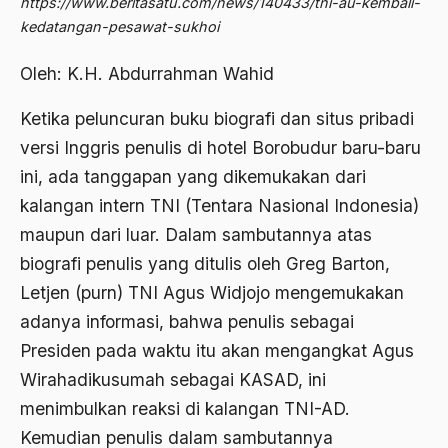
https://www.beritasatu.com/news/140433/tni-au-kembali-
Abdi Masyarakat
kedatangan-pesawat-sukhoi
2011
abdul wahid hasyim
Oleh: K.H. Abdurrahman Wahid
2010
Abdullah Badawi
2009
Ketika peluncuran buku biografi dan situs pribadi
Abdullah Sungkar
versi Inggris penulis di hotel Borobudur baru-baru
2008
Abdullah Syafi'i
ini, ada tanggapan yang dikemukakan dari
2007
Abdurrahman Addakhil
kalangan intern TNI (Tentara Nasional Indonesia)
2006
maupun dari luar. Dalam sambutannya atas
abdurrahman wahid
biografi penulis yang ditulis oleh Greg Barton,
2005
Abolisi
Letjen (purn) TNI Agus Widjojo mengemukakan
2004
Aboulhasan Bani Sadr
adanya informasi, bahwa penulis sebagai
2003
abri
Presiden pada waktu itu akan mengangkat Agus
Wirahadikusumah sebagai KASAD, ini
2002
Abu AMrin Ibnu Alla'
menimbulkan reaksi di kalangan TNI-AD.
2001
Abu Bakar Ba’asyir
Kemudian penulis dalam sambutannya