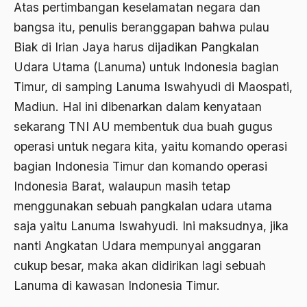
Atas pertimbangan keselamatan negara dan
Ajaran AGama
bangsa itu, penulis beranggapan bahwa pulau
Ajaran Agama Islam
Biak di Irian Jaya harus dijadikan Pangkalan
Udara Utama (Lanuma) untuk Indonesia bagian
Ajaran Islam
Timur, di samping Lanuma Iswahyudi di Maospati,
ajaran kemasyarakatan
Madiun. Hal ini dibenarkan dalam kenyataan
Ajengan SIngaparna
sekarang TNI AU membentuk dua buah gugus
operasi untuk negara kita, yaitu komando operasi
Akademi Betawi
bagian Indonesia Timur dan komando operasi
Akademi Jakarta
Indonesia Barat, walaupun masih tetap
Akbar tanjung
menggunakan sebuah pangkalan udara utama
saja yaitu Lanuma Iswahyudi. Ini maksudnya, jika
akhlak
nanti Angkatan Udara mempunyai anggaran
Akhlaq
cukup besar, maka akan didirikan lagi sebuah
Akidah
Lanuma di kawasan Indonesia Timur.
Aktivis