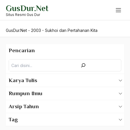
Skip
GusDur.Net
to
content
Situs Resmi Gus Dur
GusDur.Net
-
2003
-
Sukhoi dan Pertahanan Kita
Pencarian
Pencarian
Karya Tulis
Karya Tulis Gus Dur
Rumpun Ilmu
Karya Tulis Tentang Gus Dur
500 – Ilmu Bahasa
Arsip Tahun
530 – Ilmu Bahasa Asing
2025
Tag
550 – Ilmu Ekonomi
2024
A Hafidz