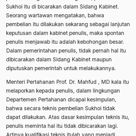
1988
Sukhoi itu di bicarakan dalam Sidang Kabinet.
Adat Siri
Seorang wartawan mengatakan, bahwa
1987
Adi Sasono
pembelian itu dilakukan sekarang sebagai lanjutan
1986
Adil dan Makmur
keputusan dalam kabinet penulis, maka spontan
1985
penulis menjawab itu adalah kebohongan besar.
Adipati Unus
Dalam pemerintahan penulis, tidak pernah hal itu
1984
Administrasi Negara
dibicarakan dalam Sidang Kabinet maupun
1983
Adnan Buyung Nasution
diputuskan pemerintah untuk melakukannya.
1982
Adopsi
Menteri Pertahanan Prof. Dr. Mahfud , MD kala itu
1981
Adu Pinalti
melaporkan kepada penulis, dalam lingkungan
1980
Departemen Pertahanan dicapai kesimpulan,
Advisors
bahwa secara teknis pembelian Sukhoi tidak
1979
Aera-Europa
dapat dilakukan. Atas dasar kesimpulan teknis itu,
1978
Afganistan
penulis meminta hal itu tidak dibicarakan lagi.
1977
Afiliasi Kultural
Artinya kualifikasi teknis itulah yang menjadi