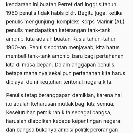
kendaraan ini buatan Perret dari Inggris tahun
Agama di Asia
1950 penulis tidak habis pikir. Begitu juga, ketika
penulis mengunjungi kompleks Korps Marinir (AL),
agama elitis
penulis mendapatkan keterangan tank-tank
Agama Hukum
amphibi kita adalah buatan Rusia tahun-tahun
Agama Inovasi
1960-an. Penulis spontan menjawab, kita harus
membeli tank-tank amphibi baru bagi pertahanan
Agama Islam
kita di masa depan. Dalam anggapan penulis,
agama populer
betapa mahalnya sekalipun pertahanan kita harus
Agama Terang
dibiayai demi keutuhan teritorial negara kita.
Agamawan
Penulis tetap beranggapan demikian, karena hal
Agenda Nasional
itu adalah keharusan mutlak bagi kita semua.
Keseluruhan pemikiran kita sebagai bangsa,
Agraria
haruslah diabdikan kepada kepentingan negara
agraris
dan bangsa bukanya ambisi politik perorangan