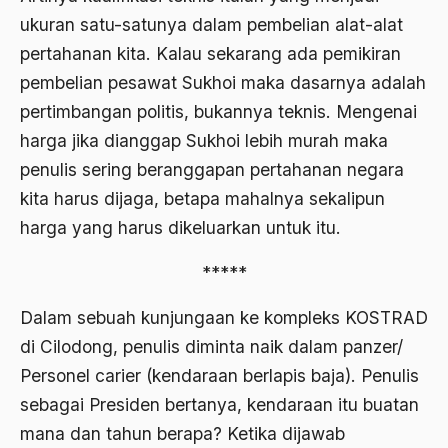
ukuran satu-satunya dalam pembelian alat-alat
1976
Afrika
pertahanan kita. Kalau sekarang ada pemikiran
1975
Afrika utara
pembelian pesawat Sukhoi maka dasarnya adalah
1974
agama
pertimbangan politis, bukannya teknis. Mengenai
1973
harga jika dianggap Sukhoi lebih murah maka
Agama & Negara
penulis sering beranggapan pertahanan negara
1972
Agama Asli
kita harus dijaga, betapa mahalnya sekalipun
1971
Agama Asli Indonesia
harga yang harus dikeluarkan untuk itu.
Agama dan Negara
*****
Agama dan negaraa
Dalam sebuah kunjungaan ke kompleks KOSTRAD
Agama dan Pemerintah
di Cilodong, penulis diminta naik dalam panzer/
Agama dan Politik
Personel carier (kendaraan berlapis baja). Penulis
sebagai Presiden bertanya, kendaraan itu buatan
Agama dan Praktis
mana dan tahun berapa? Ketika dijawab
Agama Demokrasi