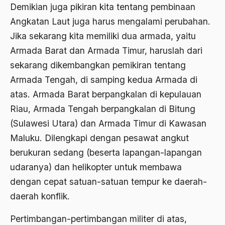
Demikian juga pikiran kita tentang pembinaan
Aktivis Muda
Angkatan Laut juga harus mengalami perubahan.
Jika sekarang kita memiliki dua armada, yaitu
akulturasi
Armada Barat dan Armada Timur, haruslah dari
akulturasi budaya
sekarang dikembangkan pemikiran tentang
Al Asnawi
Armada Tengah, di samping kedua Armada di
al qaeda
atas. Armada Barat berpangkalan di kepulauan
Riau, Armada Tengah berpangkalan di Bitung
Al-Azhar
(Sulawesi Utara) dan Armada Timur di Kawasan
Al-Ghazali
Maluku. Dilengkapi dengan pesawat angkut
Al-Ikhwanu Al-Muslimun
berukuran sedang (beserta lapangan-lapangan
udaranya) dan helikopter untuk membawa
Al-Ikhwanul Muslimin
dengan cepat satuan-satuan tempur ke daerah-
al-Khalil Ibnu Ahmad al-Farahidi
daerah konflik.
Al-Maududi
Pertimbangan-pertimbangan militer di atas,