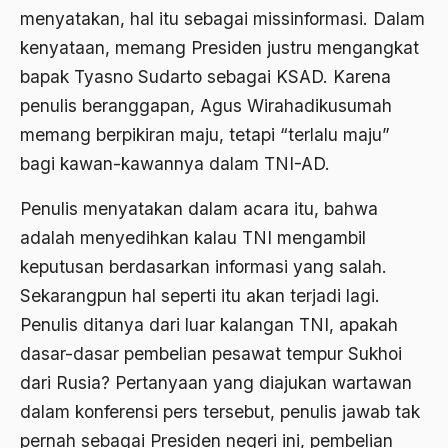
2000
Abu Hanifah
menyatakan, hal itu sebagai missinformasi. Dalam
1999
kenyataan, memang Presiden justru mengangkat
abu jihad
bapak Tyasno Sudarto sebagai KSAD. Karena
1998
Abu Sangkan
penulis beranggapan, Agus Wirahadikusumah
1997
Abu Zayd
memang berpikiran maju, tetapi “terlalu maju”
1996
bagi kawan-kawannya dalam TNI-AD.
Aceh
1995
Ad-daulah
Penulis menyatakan dalam acara itu, bahwa
1994
adalah menyedihkan kalau TNI mengambil
Adagium
keputusan berdasarkan informasi yang salah.
1993
Adaptif Islam
Sekarangpun hal seperti itu akan terjadi lagi.
1992
adat
Penulis ditanya dari luar kalangan TNI, apakah
1991
dasar-dasar pembelian pesawat tempur Sukhoi
Adat dan Syari'at
dari Rusia? Pertanyaan yang diajukan wartawan
1990
Adat Ngada
dalam konferensi pers tersebut, penulis jawab tak
1989
Adat Pra-Islam
pernah sebagai Presiden negeri ini, pembelian