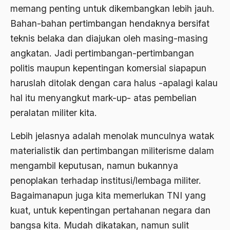
Al-qua'an dan Hadist
memang penting untuk dikembangkan lebih jauh.
al-quran
Bahan-bahan pertimbangan hendaknya bersifat
teknis belaka dan diajukan oleh masing-masing
Alexander Solzhenitsyin
angkatan. Jadi pertimbangan-pertimbangan
Ali Khomeini
politis maupun kepentingan komersial siapapun
Ali Murtopo
haruslah ditolak dengan cara halus -apalagi kalau
hal itu menyangkut mark-up- atas pembelian
Ali Shariati
peralatan militer kita.
Ali Sidikin
Lebih jelasnya adalah menolak munculnya watak
Ali Syahbana
materialistik dan pertimbangan militerisme dalam
Aliran AHmadiyah
mengambil keputusan, namun bukannya
Aliran Kepercayaan
penoplakan terhadap institusi/lembaga militer.
Bagaimanapun juga kita memerlukan TNI yang
Alistair Cook
kuat, untuk kepentingan pertahanan negara dan
Allah
bangsa kita. Mudah dikatakan, namun sulit