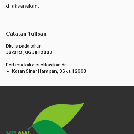
ALmanak
dilaksanakan.
Alternatif Moral
Alternatif Nilai
Catatan Tulisan
Alternatif Politis
Ditulis pada tahun
Alumni Sayid Al-Maliki
Jakarta, 06 Juli 2003
Alvin W. Gouldner
Pertama kali dipublikasikan di:
Koran Sinar Harapan, 06 Juli 2003
Amangkurat
Amar Ma'ruf Nahi Munkar
ambisi politik
Ambivalen
ambon
Amerika