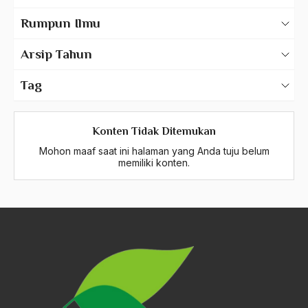
Karya Tulis Gus Dur
Rumpun Ilmu
Karya Tulis Tentang Gus Dur
500 – Ilmu Bahasa
Arsip Tahun
530 – Ilmu Bahasa Asing
2025
Tag
550 – Ilmu Ekonomi
2024
A Hafidz
580 – Ilmu Sosial Humaniora
2023
Konten Tidak Ditemukan
A. Mukti Ali
630 – Agama Dan Filsafat
Mohon maaf saat ini halaman yang Anda tuju belum
2022
A. Mustofa Bisri
memiliki konten.
660 – Ilmu Seni, Desain dan Media
2021
A. Yani
710 – Ilmu Pendidikan
2020
A.A. Baramudi
900 – Rumpun Ilmu Lainnya
2019
A.A. Navis
2018
A.H Nasution
2017
A.S