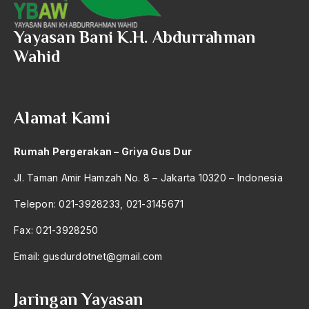
2016
Aal Usul Teroris
2015
Yayasan Bani K.H. Abdurrahman
Abad 21
Wahid
2014
Abad Modern
2013
Abd. Moqsith Ghazali
2012
Alamat Kami
Abdi Masyarakat
2011
abdul wahid hasyim
Rumah Pergerakan – Griya Gus Dur
2010
Abdullah Badawi
Jl. Taman Amir Hamzah No. 8 – Jakarta 10320 – Indonesia
2009
Abdullah Sungkar
Telepon: 021-3928233, 021-3145671
2008
Abdullah Syafi'i
Fax: 021-3928250
2007
Abdurrahman Addakhil
Email:
gusdurdotnet@gmail.com
2006
abdurrahman wahid
2005
Jaringan Yayasan
Abolisi