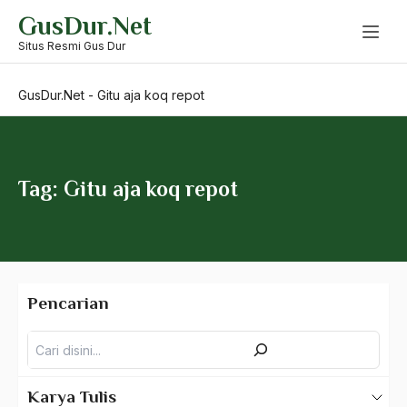
Skip
GusDur.Net
to
content
Situs Resmi Gus Dur
GusDur.Net
-
Gitu aja koq repot
Tag: Gitu aja koq repot
Pencarian
Pencarian
Karya Tulis