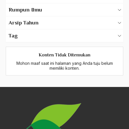
Karya Tulis Gus Dur
Rumpun Ilmu
Karya Tulis Tentang Gus Dur
500 – Ilmu Bahasa
Arsip Tahun
530 – Ilmu Bahasa Asing
2025
Tag
550 – Ilmu Ekonomi
2024
A Hafidz
580 – Ilmu Sosial Humaniora
2023
Konten Tidak Ditemukan
A. Mukti Ali
630 – Agama Dan Filsafat
Mohon maaf saat ini halaman yang Anda tuju belum
2022
A. Mustofa Bisri
memiliki konten.
660 – Ilmu Seni, Desain dan Media
2021
A. Yani
710 – Ilmu Pendidikan
2020
A.A. Baramudi
900 – Rumpun Ilmu Lainnya
2019
A.A. Navis
2018
A.H Nasution
2017
A.S