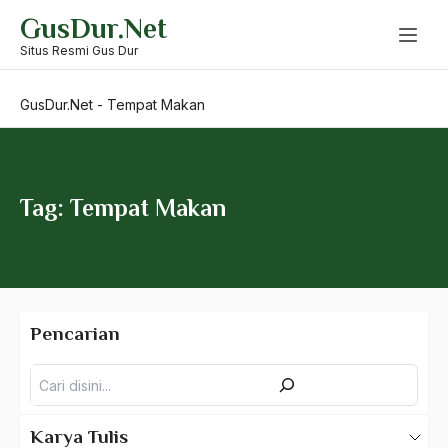
Skip
GusDur.Net
to
content
Situs Resmi Gus Dur
GusDur.Net
-
Tempat Makan
Tag: Tempat Makan
Pencarian
Pencarian
Karya Tulis