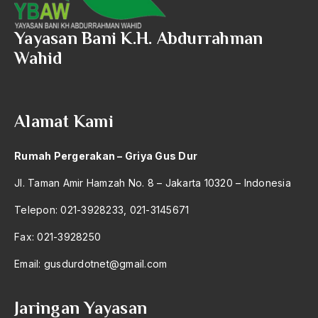
2016
Aal Usul Teroris
2015
Yayasan Bani K.H. Abdurrahman
Abad 21
Wahid
2014
Abad Modern
2013
Abd. Moqsith Ghazali
2012
Alamat Kami
Abdi Masyarakat
2011
abdul wahid hasyim
Rumah Pergerakan – Griya Gus Dur
2010
Abdullah Badawi
Jl. Taman Amir Hamzah No. 8 – Jakarta 10320 – Indonesia
2009
Abdullah Sungkar
Telepon: 021-3928233, 021-3145671
2008
Abdullah Syafi'i
Fax: 021-3928250
2007
Abdurrahman Addakhil
Email:
gusdurdotnet@gmail.com
2006
abdurrahman wahid
2005
Jaringan Yayasan
Abolisi