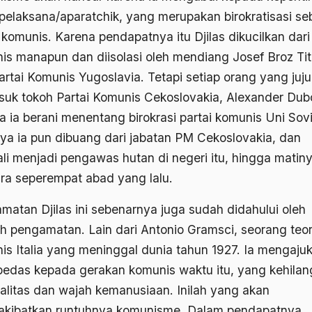
 pelaksana/aparatchik, yang merupakan birokratisasi s
 komunis. Karena pendapatnya itu Djilas dikucilkan dari 
is manapun dan diisolasi oleh mendiang Josef Broz Tit
artai Komunis Yugoslavia. Tetapi setiap orang yang juju
suk tokoh Partai Komunis Cekoslovakia, Alexander Dub
a ia berani menentang birokrasi partai komunis Uni Sovi
nya ia pun dibuang dari jabatan PM Cekoslovakia, dan
li menjadi pengawas hutan di negeri itu, hingga matin
kira seperempat abad yang lalu.
matan Djilas ini sebenarnya juga sudah didahului oleh
h pengamatan. Lain dari Antonio Gramsci, seorang teor
is Italia yang meninggal dunia tahun 1927. Ia mengaju
k pedas kepada gerakan komunis waktu itu, yang kehila
tualitas dan wajah kemanusiaan. Inilah yang akan
kibatkan runtuhnya komunisme. Dalam pendapatnya