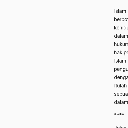
Islam
berpo
kehid
dalam
hukum
hak p
Islam
pengu
denga
Itula
sebua
dalam
****
Jelas