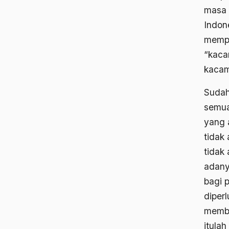
masa 
Indon
memper
“kaca
kacam
Sudah
semua 
yang 
tidak
tidak
adany
bagi 
diper
membu
itula