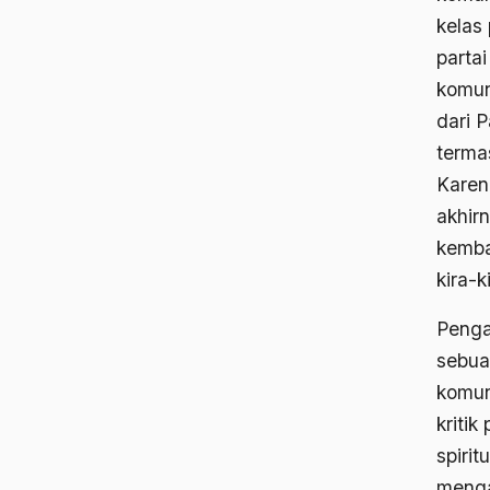
kelas
partai
komun
dari P
terma
Karen
akhir
kemba
kira-
Penga
sebua
komun
kriti
spiri
menga