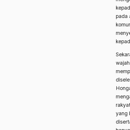
kepada
pada 
komun
menye
kepad
Sekar
wajah 
mempe
disel
Honga
menga
rakya
yang 
diser