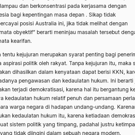
lampau dan berkonsentrasi pada kerjasama dengan
esia bagi kepentingan masa depan . Sikap tidak
cayai posisi Australia ini, jika tidak melihat dengan
mata obyektif” berarti meninjau masalah tersebut deng
ata kearifan.
 tentu kejujuran merupakan syarat penting bagi pener
aspirasi politik oleh rakyat. Tanpa kejujuran itu, maka 
akan dihasilkan dalam kenyataan dapat berisi KKN, ka
 adanya pengawasan dan kedaulatan hukum. Ini berarti 
 akan terjadi demokratisasi, karena hal itu bergantung 
a kedaulatan hukum relatif penuh dan persamaan perl
para warga negara di hadapan undang-undang. Karena
lukan kedaulatan hukum itu, karena ketiadaan demokras
at sistem politik yang timpang, padahal justru ketimp
h yang tidak diingini dalam sebuah negara modern.