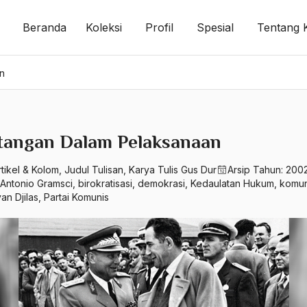
Beranda
Koleksi
Profil
Spesial
Tentang 
n
tangan Dalam Pelaksanaan
rtikel & Kolom
,
Judul Tulisan
,
Karya Tulis Gus Dur
Arsip Tahun:
200
Antonio Gramsci
,
birokratisasi
,
demokrasi
,
Kedaulatan Hukum
,
komu
an Djilas
,
Partai Komunis