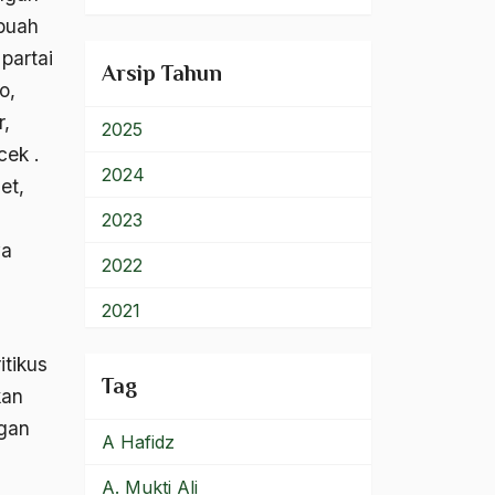
900 – Rumpun Ilmu
ebuah
Lainnya
partai
Arsip Tahun
o,
r,
2025
cek .
2024
et,
2023
ya
2022
2021
2020
itikus
Tag
kan
2019
ngan
A Hafidz
2018
A. Mukti Ali
2017