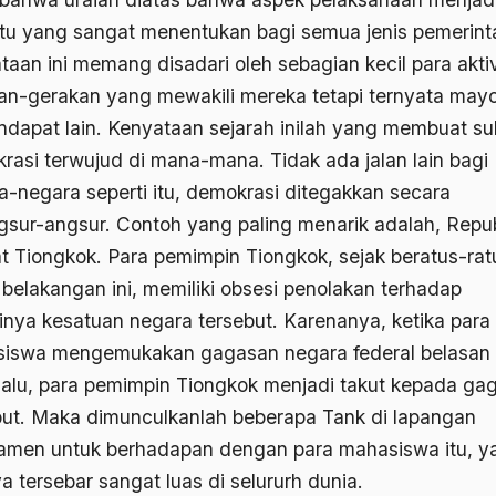
tu yang sangat menentukan bagi semua jenis pemerint
taan ini memang disadari oleh sebagian kecil para akti
an-gerakan yang mewakili mereka tetapi ternyata mayo
ndapat lain. Kenyataan sejarah inilah yang membuat sul
rasi terwujud di mana-mana. Tidak ada jalan lain bagi
a-negara seperti itu, demokrasi ditegakkan secara
gsur-angsur. Contoh yang paling menarik adalah, Repub
t Tiongkok. Para pemimpin Tiongkok, sejak beratus-rat
 belakangan ini, memiliki obsesi penolakan terhadap
ainya kesatuan negara tersebut. Karenanya, ketika para
iswa mengemukakan gagasan negara federal belasan 
lalu, para pemimpin Tiongkok menjadi takut kepada ga
but. Maka dimunculkanlah beberapa Tank di lapangan
amen untuk berhadapan dengan para mahasiswa itu, y
a tersebar sangat luas di selururh dunia.