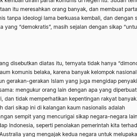
 kembali diraih partai komunis di negeri itu. Sudah ten
taan itu meresahkan orang banyak, dan membuat parta
is tanpa ideologi lama berkuasa kembali, dan dengan 
a yang “demokratis”, masih sejalan dengan sikap “unt
ang disebutkan diatas itu, ternyata tidak hanya “dimono
kaum komunis belaka, karena banyak kelompok nasional
n gerakan-gerakan Islam yang juga mengidap penyaki
sama: mengukur orang lain dengan apa yang diperbuat
ri, dan tidak memperhatikan kepentingan rakyat banyak
h dari sikap ini di kalangan kaum nasionalis adalah
ngan sempit yang mencurigai sikap negara-negara lai
dap Indonesia, seperti penolakan pemerintah kita terha
 Australia yang mengajak kedua negara untuk melupak