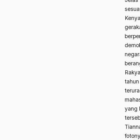
sesua
Kenya
gerak
berpe
demok
negar
beran
Rakya
tahun
terur
mahas
yang 
terse
Tiann
fotony