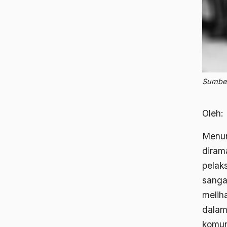
Sumber 
Oleh:
Menur
diram
pelak
sanga
meliha
dalam
komun