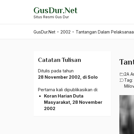
Skip
GusDur.Net
to
Situs Resmi Gus Dur
content
-
-
GusDur.Net
2002
Tantangan Dalam Pelaksanaa
Catatan Tulisan
Tan
Ditulis pada tahun
2A A
28 November 2002, di Solo
Tag:
Milov
Pertama kali dipublikasikan di:
Koran Harian Duta
Masyarakat, 28 November
2002