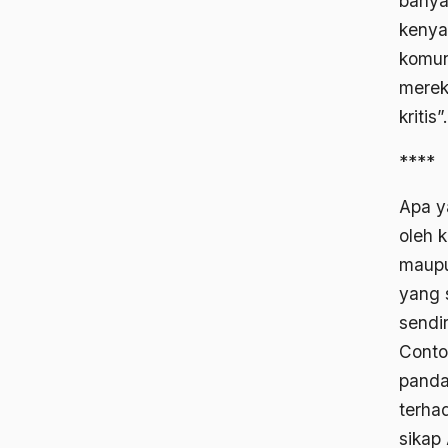
banyak
kenya
komun
merek
kritis”.
****
Apa y
oleh 
maupu
yang 
sendi
Conto
panda
terha
sikap