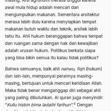
masing. Ahli agronomi merasa unggul karena
awal mula hidup adalah mencari dan
Aktivis Muda
mengumpulkan makanan. Sementara arsitektur
akulturasi
merasa lebih dulu karena menyiapkan tempat
akulturasi budaya
makanan butuh waktu dan teknik, arsitek lebih
tahu itu. Ahli hukum beranggapan bahwa tempat
Al Asnawi
dan ruangan sama dengan hak dan kewajiban
al qaeda
adalah urusan hukum. Politikus berkata siapa
Al-Azhar
yang bisa bikin semua itu kalau tidak politikus?
Al-Ghazali
Bahwa semuanya, baik ahli
nahwu, fiqh
(hukum)
Al-Ikhwanu Al-Muslimun
dan lain-lain, mempunyai perannya masing-
masing, bertujuan untuk mencari keridlaan Allah.
Al-Ikhwanul Muslimin
Maka tidak benar menganggap diri sebagai ahli
al-Khalil Ibnu Ahmad al-Farahidi
yang paling dibutuhkan. Al quran juga menyindir:
Al-Maududi
5
“
Kullu hisbin bima ladaihi farihun”
.
Dengan