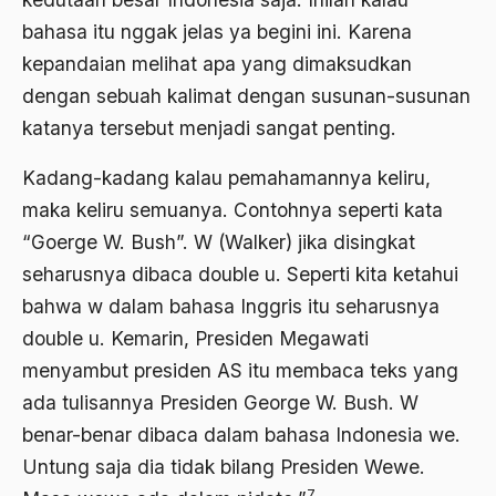
Angkatan Laut AS
bahasa itu nggak jelas ya begini ini. Karena
kepandaian melihat apa yang dimaksudkan
Ansor
dengan sebuah kalimat dengan susunan-susunan
Antara Keyakinan dan Keuletan
katanya tersebut menjadi sangat penting.
Antarumat Beragama
Kadang-kadang kalau pemahamannya keliru,
Anti Kekerasan
maka keliru semuanya. Contohnya seperti kata
Anti Klimak
“Goerge W. Bush”. W (Walker) jika disingkat
seharusnya dibaca double u. Seperti kita ketahui
Anti-Kekerasan
bahwa w dalam bahasa Inggris itu seharusnya
António de Oliveira Salazar
double u. Kemarin, Presiden Megawati
Antonio Gramsci
menyambut presiden AS itu membaca teks yang
ada tulisannya Presiden George W. Bush. W
Antony Van Leeuwenhoek
benar-benar dibaca dalam bahasa Indonesia we.
antropologi
Untung saja dia tidak bilang Presiden Wewe.
antroposentrisme
7