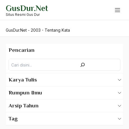
Skip
GusDur.Net
to
content
Situs Resmi Gus Dur
GusDur.Net
-
2003
-
Tentang Kata
Pencarian
Pencarian
Karya Tulis
Karya Tulis Gus Dur
Rumpun Ilmu
Karya Tulis Tentang Gus Dur
500 – Ilmu Bahasa
Arsip Tahun
530 – Ilmu Bahasa Asing
2025
Tag
550 – Ilmu Ekonomi
2024
A Hafidz