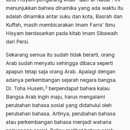
1976
menunjukkan bahwa dinamika yang ada waktu itu
Afrika
adalah dinamika antar suku dan kota, Basrah dan
1975
Afrika utara
Kuffah, masih membicarakan Imam Farra’ Ibnu
1974
agama
Hisyam berdasarkan pada kitab Imam Sibawaih
1973
dari Persi.
Agama & Negara
1972
Agama Asli
Sekarang semua itu sudah tidak berarti, orang
1971
Arab sudah menyatu sehingga dibaca seperti
Agama Asli Indonesia
apapun tetap saja orang Arab. Apalagi dengan
Agama dan Negara
adanya perkembangan sejarah negara bangsa.
Agama dan negaraa
3
Dr. Toha Husein,
berpendapat bahwa kalau
Bangsa Arab ingin maju, harus mengalami
Agama dan Pemerintah
perubahan bahasa sosial yang didahului oleh
Agama dan Politik
perubahan bahasa. Artinya, perubahan bahasa
Agama dan Praktis
atau perkembangan bahasa menjadi wahana
Agama Demokrasi