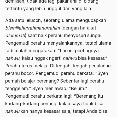
Al-qua'an dan Hadist
demikian, tidak ada lagi pakar ahli di bidang
tertentu yang lebih unggul dari yang lain.
al-quran
Ada satu lelucon, seorang ulama mengucapkan
Alexander Solzhenitsyin
bismillahurrahmanurrahim
(dengan harakat
Ali Khomeini
dlommah
) saat naik perahu menyusuri sungai.
Ali Murtopo
Pengemudi perahu menyalahkannya, tetapi ulama
Ali Shariati
tadi malah mengatakan: “Lho ini pentingnya
nahwu
, kalau nggak ngerti
nahwu
bisa kesasar.”
Ali Sidikin
Perahu terus melaju. Di tengah-tengah perjalanan
Ali Syahbana
perahu bocor. Pengemudi perahu berkata: “Syeh
Aliran AHmadiyah
pernah belajar berenang? Sebentar lagi perahu
tenggelam.” Syeh menjawab: “Belum.”
Aliran Kepercayaan
Pengemudi perahu berkata lagi: “Berenang itu
Alistair Cook
kadang-kadang penting, kalau saya tidak bisa
Allah
nahwu
kan hanya kesasar saja, tetapi Anda bisa