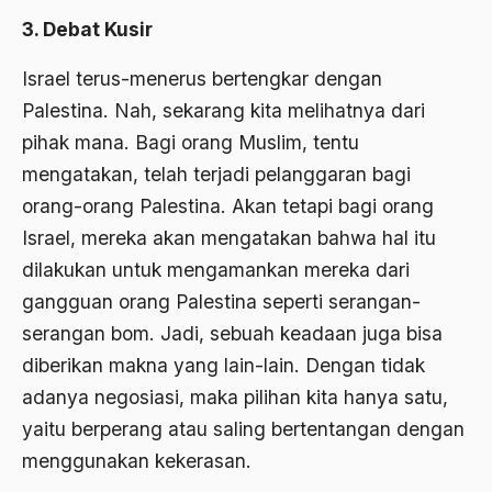
Banjar
3. Debat Kusir
bank
Israel terus-menerus bertengkar dengan
Bank Central Amerika
Palestina. Nah, sekarang kita melihatnya dari
Bank Mualat Indonesia
pihak mana. Bagi orang Muslim, tentu
mengatakan, telah terjadi pelanggaran bagi
Bank Perkeditan rakyat
orang-orang Palestina. Akan tetapi bagi orang
Bank Summa
Israel, mereka akan mengatakan bahwa hal itu
bank syariah
dilakukan untuk mengamankan mereka dari
gangguan orang Palestina seperti serangan-
Banser
serangan bom. Jadi, sebuah keadaan juga bisa
Banten
diberikan makna yang lain-lain. Dengan tidak
Banyuwangi
adanya negosiasi, maka pilihan kita hanya satu,
yaitu berperang atau saling bertentangan dengan
Bapak Koperasi
menggunakan kekerasan.
Barathiya Janata Party