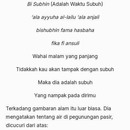
Bung karno
Bi Subhin
(Adalah Waktu Subuh)
Bung Tomo
‘ala ayyuha al-lailu ‘ala anjali
burdah
bishubhin fama hasbaha
Burhanudin
fika fi ansuli
Burung-Burung Manyar
Wahai malam yang panjang
Buya Hamka
Tidakkah kau akan tampak dengan subuh
cak nur
caleg
Maka dia adalah subuh
Caligula
Yang nampak pada dirimu
Calon Legislatif
Terkadang gambaran alam itu luar biasa. Dia
Calon presiden
mengatakan tentang air di pegunungan pasir,
Capres
dicucuri dari atas: