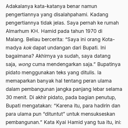
Ard
Adakalanya kata-katanya benar namun
area studies
pengertiannya yang disalahpahami. Kadang
pengertiannya tidak jelas. Saya pernah ke rumah
Argentina
Almarhum KH. Hamid pada tahun 1970 di
Ariel Saron
Malang. Beliau bercerita: “Saya ini orang Kota-
Ariel Sharon
madya
kok
dapat undangan dari Bupati. Ini
Ario Wowor
bagaimana? Akhirnya ya sudah, saya datang
saja,
wong
cuma mendengarkan saja.” Bupatinya
Aristoteles
pidato menggunakan teks yang ditulis. Ia
Arnold Y. Toynbeen
memaparkan banyak hal tentang peran ulama
Arogansi Birokrasi
dalam pembangunan jangka panjang lebar selama
30 menit. Di akhir pidato, pada bagian penutup,
Arrigo Sacchi
Bupati mengatakan: “Karena itu, para hadirin dan
Arswendo
para ulama pun “dituntut” untuk mensukseskan
Arswendo Atmowiloto
pembangunan.” Kata Kyai Hamid yang tua itu, ini: