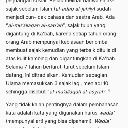
perjuangan sosial. Beliau melihat bahwa sajak-
sajak sebelum Islam (
al-adab al-jahily
) sudah
Agama di Asia
menjadi pun- cak bahasa dan sastra Arab. Ada
agama elitis
“
al-mu’allaqah al-sab’ah
“, sajak tujuh yang
Agama Hukum
digantung di Ka’bah, karena setiap tahun orang-
orang Arab mempunyai kebiasaan berlomba
Agama Inovasi
membuat sajak kemudian yang terbaik ditulis di
Agama Islam
atas kulit kambing dan digantungkan di Ka’bah.
agama populer
Selama 7 tahun berturut-turut sebelum Islam
datang, ini ditradisikan. Kemudian sebagian
Agama Terang
Ulama memasukkan 3 sajak lagi, menjadi 10
Agamawan
4
sehingga disebut “
al-mu’allaqah al-asyrah
“.
Agenda Nasional
Yang tidak kalah pentingnya dalam pembahasan
Agraria
kata adalah kata yang digunakan harus
wadla’
agraris
(mempunyai arti yang bisa dipahami).
Wadla’