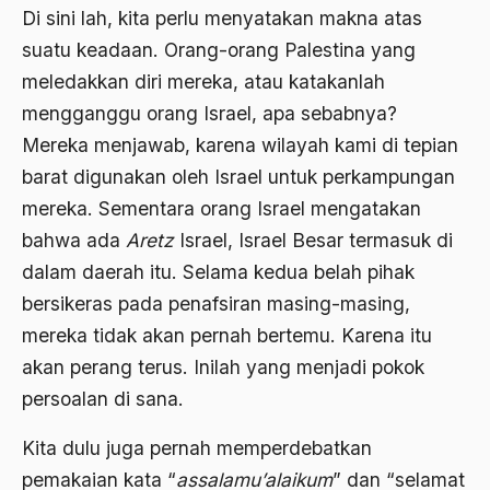
Di sini lah, kita perlu menyatakan makna atas
BArisan Nasional
suatu keadaan. Orang-orang Palestina yang
Barroness Cox
meledakkan diri mereka, atau katakanlah
Batak
mengganggu orang Israel, apa sebabnya?
Mereka menjawab, karena wilayah kami di tepian
Batavia
barat digunakan oleh Israel untuk perkampungan
BBC
mereka. Sementara orang Israel mengatakan
BBM
bahwa ada
Aretz
Israel, Israel Besar termasuk di
dalam daerah itu. Selama kedua belah pihak
Beethoven
bersikeras pada penafsiran masing-masing,
Begin
mereka tidak akan pernah bertemu. Karena itu
Beijing
akan perang terus. Inilah yang menjadi pokok
persoalan di sana.
Belanakan
belanda
Kita dulu juga pernah memperdebatkan
pemakaian kata “
assalamu’alaikum
” dan “selamat
Belgia