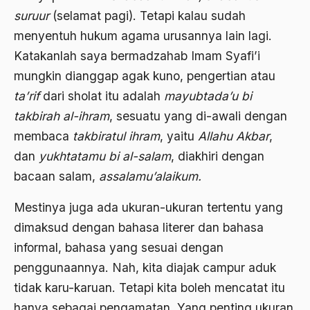
suruur
(selamat pagi). Tetapi kalau sudah
Bhairawan
menyentuh hukum agama urusannya lain lagi.
Bharatiya Janatha Party
Katakanlah saya bermadzahab Imam Syafi’i
mungkin dianggap agak kuno, pengertian atau
Bhineka Tunggal Ika
ta’rif
dari sholat itu adalah
mayubtada’u bi
Bhinneka Tunggal Ika
takbirah al-ihram
, sesuatu yang di-awali dengan
biaya
membaca
takbiratul ihram
, yaitu
Allahu Akbar
,
dan
yukhtatamu bi al-salam
, diakhiri dengan
Bid'ah Phoby
bacaan salam,
assalamu’alaikum.
Bidan NU
Mestinya juga ada ukuran-ukuran tertentu yang
Bidang Budaya dan Sastra
dimaksud dengan bahasa literer dan bahasa
Bidang Kebudayaan
informal, bahasa yang sesuai dengan
Bidang Niaga
penggunaannya. Nah, kita diajak campur aduk
tidak karu-karuan. Tetapi kita boleh mencatat itu
Bidang Produksi
hanya sebagai pengamatan. Yang penting ukuran