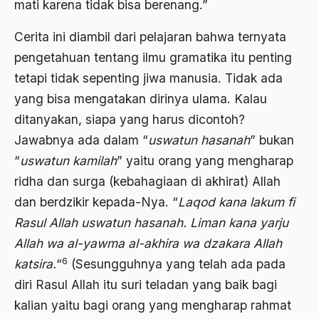
mati karena tidak bisa berenang.”
ALmanak
Alternatif Moral
Cerita ini diambil dari pelajaran bahwa ternyata
pengetahuan tentang ilmu gramatika itu penting
Alternatif Nilai
tetapi tidak sepenting jiwa manusia. Tidak ada
Alternatif Politis
yang bisa mengatakan dirinya ulama. Kalau
Alumni Sayid Al-Maliki
ditanyakan, siapa yang harus dicontoh?
Jawabnya ada dalam “
uswatun hasanah
” bukan
Alvin W. Gouldner
“
uswatun kamilah
” yaitu orang yang mengharap
Amangkurat
ridha dan surga (kebahagiaan di akhirat) Allah
Amar Ma'ruf Nahi Munkar
dan berdzikir kepada-Nya. “
Laqod kana lakum fi
Rasul Allah uswatun hasanah. Liman kana yarju
ambisi politik
Allah wa al-yawma al-akhira wa dzakara Allah
Ambivalen
6
katsira.
“
(Sesungguhnya yang telah ada pada
ambon
diri Rasul Allah itu suri teladan yang baik bagi
kalian yaitu bagi orang yang mengharap rahmat
Amerika