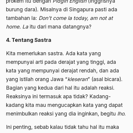
prokem itu dengan
Pidgin English
(Inggrisnya
bom irak
burung dara). Misalnya di Singapura pasti ada
tambahan la:
Don’t come la today, am not at
BPKK
home. La
itu dari mana datangnya?
BPR
4. Tentang Sastra
brawijaya
Brawijaya V
Kita memerlukan sastra. Ada kata yang
mempunyai arti pada derajat yang tinggi, ada
Brazil
kata yang mempunyai derajat rendah, dan ada
Brigjen K
yang istilah orang Jawa “
kleseran
” (asal bicara).
Budak Sosiologis
Bagian yang kedua dari hal itu adalah reaksi.
Reaksinya ini termasuk apa tidak? Kadang-
budaya
kadang kita mau mengucapkan kata yang dapat
Budaya Altenatif
menimbulkan reaksi yang dia inginkan, begitu
lho
.
Budaya bangsa
Ini penting, sebab kalau tidak tahu hal itu maka
budaya Barat