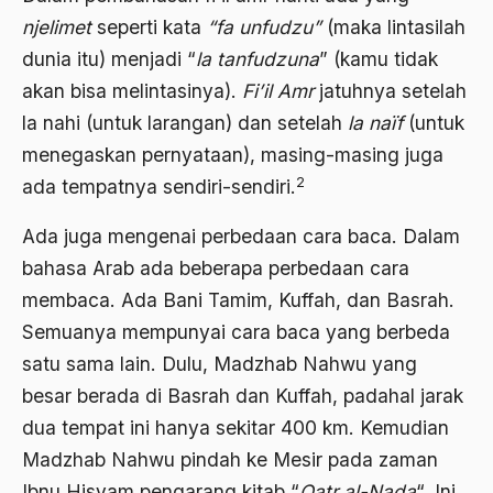
1988
Adat Siri
njelimet
seperti kata
“fa unfudzu”
(maka lintasilah
dunia itu) menjadi “
la tanfudzuna
” (kamu tidak
1987
Adi Sasono
akan bisa melintasinya).
Fi’il Amr
jatuhnya setelah
1986
Adil dan Makmur
la nahi (untuk larangan) dan setelah
la naïf
(untuk
1985
Adipati Unus
menegaskan pernyataan), masing-masing juga
2
1984
ada tempatnya sendiri-sendiri.
Administrasi Negara
1983
Adnan Buyung Nasution
Ada juga mengenai perbedaan cara baca. Dalam
bahasa Arab ada beberapa perbedaan cara
1982
Adopsi
membaca. Ada Bani Tamim, Kuffah, dan Basrah.
1981
Adu Pinalti
Semuanya mempunyai cara baca yang berbeda
1980
Advisors
satu sama lain. Dulu, Madzhab Nahwu yang
1979
besar berada di Basrah dan Kuffah, padahal jarak
Aera-Europa
dua tempat ini hanya sekitar 400 km. Kemudian
1978
Afganistan
Madzhab Nahwu pindah ke Mesir pada zaman
1977
Afiliasi Kultural
Ibnu Hisyam pengarang kitab “
Qatr al-Nada
“. Ini