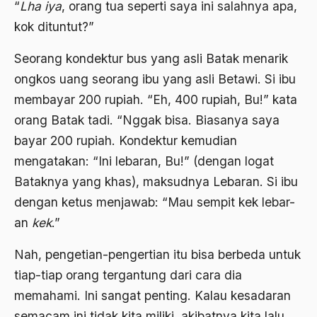
“
Lha iya
, orang tua seperti saya ini salahnya apa,
Arti Kepemimpinan
kok dituntut?”
artikel gus dur
Seorang kondektur bus yang asli Batak menarik
asal-usul tradisi keilmuan pesantren
ongkos uang seorang ibu yang asli Betawi. Si ibu
Asas Islam
membayar 200 rupiah. “Eh, 400 rupiah, Bu!” kata
Asas Keagamaan
orang Batak tadi. “Nggak bisa. Biasanya saya
bayar 200 rupiah. Kondektur kemudian
asas kebangsaan
mengatakan: “Ini lebaran, Bu!” (dengan logat
Asas Organisasi Islam
Bataknya yang khas), maksudnya Lebaran. Si ibu
Asas Pancasila
dengan ketus menjawab: “Mau sempit kek lebar-
an
kek
.”
Asas Permusyawaratan
Asas Pluralisme
Nah, pengetian-pengertian itu bisa berbeda untuk
tiap-tiap orang tergantung dari cara dia
Asas Tunggal
memahami. Ini sangat penting. Kalau kesadaran
asean
semacam ini tidak kita miliki, akibatnya kita lalu