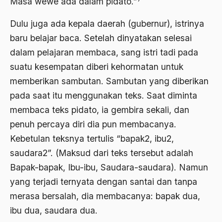
Masa wewe ada dalam pidato.”
Anwar Ibrahim
Dulu juga ada kepala daerah (gubernur), istrinya
Anwar Sadat
baru belajar baca. Setelah dinyatakan selesai
dalam pelajaran membaca, sang istri tadi pada
apa yang kau cari palupi
suatu kesempatan diberi kehormatan untuk
Aparat Keamanan
memberikan sambutan. Sambutan yang diberikan
APEC
pada saat itu menggunakan teks. Saat diminta
membaca teks pidato, ia gembira sekali, dan
Apel Akbar NU
penuh percaya diri dia pun membacanya.
APRI
Kebetulan teksnya tertulis “bapak2, ibu2,
Ar-Raniry
saudara2”. (Maksud dari teks tersebut adalah
Bapak-bapak, Ibu-ibu, Saudara-saudara). Namun
arab
yang terjadi ternyata dengan santai dan tanpa
arabisasi
merasa bersalah, dia membacanya: bapak dua,
arafat
ibu dua, saudara dua.