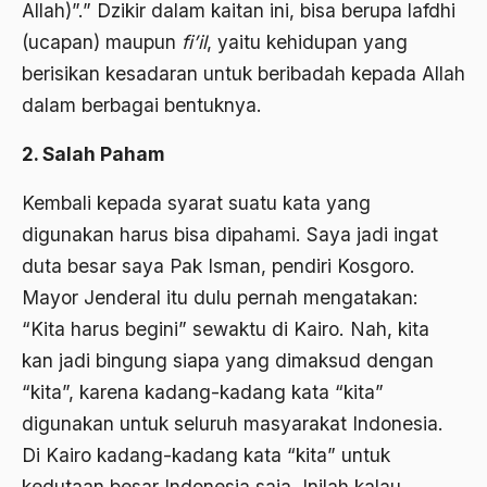
Allah)”.” Dzikir dalam kaitan ini, bisa berupa lafdhi
amerika latin
(ucapan) maupun
fi’il
, yaitu kehidupan yang
amerika serikat
berisikan kesadaran untuk beribadah kepada Allah
Amien Rais
dalam berbagai bentuknya.
Amin Iskandar
2. Salah Paham
Amir
Kembali kepada syarat suatu kata yang
Amir Syakib Arsalan
digunakan harus bisa dipahami. Saya jadi ingat
duta besar saya Pak Isman, pendiri Kosgoro.
Amirn Rais
Mayor Jenderal itu dulu pernah mengatakan:
amrozi
“Kita harus begini” sewaktu di Kairo. Nah, kita
Anak ibrahim
kan jadi bingung siapa yang dimaksud dengan
“kita”, karena kadang-kadang kata “kita”
Anatomi
digunakan untuk seluruh masyarakat Indonesia.
Andi Mallarangeng
Di Kairo kadang-kadang kata “kita” untuk
Andre Gide
kedutaan besar Indonesia saja. Inilah kalau