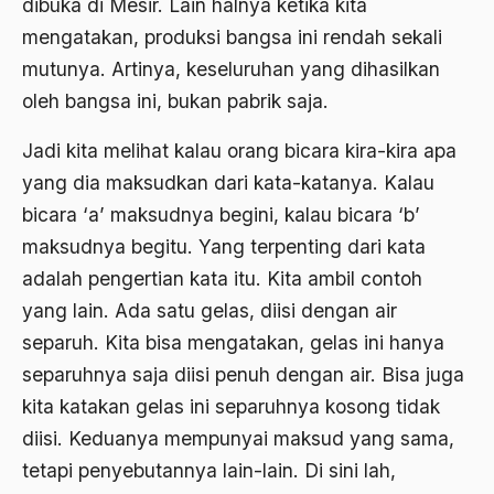
dibuka di Mesir. Lain halnya ketika kita
mengatakan, produksi bangsa ini rendah sekali
Badan Usaha
mutunya. Artinya, keseluruhan yang dihasilkan
Bagus Hadikusumo
oleh bangsa ini, bukan pabrik saja.
Baha'i
Jadi kita melihat kalau orang bicara kira-kira apa
baharuddin Aritonang
yang dia maksudkan dari kata-katanya. Kalau
Bahasa Indonesia
bicara ‘a’ maksudnya begini, kalau bicara ‘b’
maksudnya begitu. Yang terpenting dari kata
Bahasa Internasional
adalah pengertian kata itu. Kita ambil contoh
Bahasa melayu
yang lain. Ada satu gelas, diisi dengan air
Bahasa Nasional
sepаruh. Kita bisa mengatakan, gelas ini hanya
separuhnya saja diisi penuh dengan air. Bisa juga
Bahsul Masail
kita katakan gelas ini separuhnya kosong tidak
Baku Bae
diisi. Keduanya mempunyai maksud yang sama,
bali
tetapi penyebutannya lain-lain. Di sini lah,