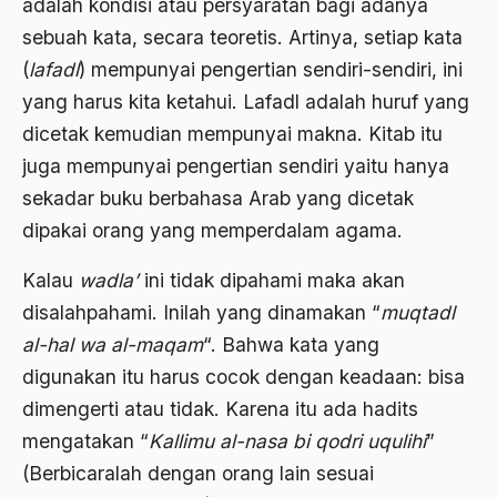
adalah kondisi atau persyaratan bagi adanya
Agum Gumelar
sebuah kata, secara teoretis. Artinya, setiap kata
Agus Miftah
(
lafadl
) mempunyai pengertian sendiri-sendiri, ini
Ahimsa
yang harus kita ketahui. Lafadl adalah huruf yang
dicetak kemudian mempunyai makna. Kitab itu
Ahli
juga mempunyai pengertian sendiri yaitu hanya
ahli fikih
sekadar buku berbahasa Arab yang dicetak
Ahli Ilmu Agama
dipakai orang yang memperdalam agama.
Ahli waris
Kalau
wadla’
ini tidak dipahami maka akan
ahlul sunnah wal jamaah
disalahpahami. Inilah yang dinamakan “
muqtadl
al-hal wa al-maqam
“. Bahwa kata yang
Ahlussunnah
digunakan itu harus cocok dengan keadaan: bisa
Ahlussunnah Wal jamaah
dimengerti atau tidak. Karena itu ada hadits
Ahmad Benbella
mengatakan “
Kallimu al-nasa bi qodri uqulihi
”
(Berbicaralah dengan orang lain sesuai
Ahmad Daudy