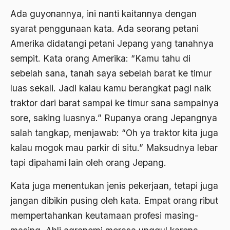
Ajaran AGama
Ada guyonannya, ini nanti kaitannya dengan
syarat penggunaan kata. Ada seorang petani
Ajaran Agama Islam
Amerika didatangi petani Jepang yang tanahnya
Ajaran Islam
sempit. Kata orang Amerika: “Kamu tahu di
ajaran kemasyarakatan
sebelah sana, tanah saya sebelah barat ke timur
luas sekali. Jadi kalau kamu berangkat pagi naik
Ajengan SIngaparna
traktor dari barat sampai ke timur sana sampainya
Akademi Betawi
sore, saking luasnya.” Rupanya orang Jepangnya
Akademi Jakarta
salah tangkap, menjawab: “Oh ya traktor kita juga
kalau mogok mau parkir di situ.” Maksudnya lebar
Akbar tanjung
tapi dipahami lain oleh orang Jepang.
akhlak
Kata juga menentukan jenis pekerjaan, tetapi juga
Akhlaq
jangan dibikin pusing oleh kata. Empat orang ribut
Akidah
mempertahankan keutamaan profesi masing-
Aktivis