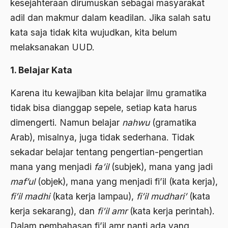
kesejahteraan dirumuskan sebagai masyarakat
2000
Abu Hanifah
adil dan makmur dalam keadilan. Jika salah satu
1999
abu jihad
kata saja tidak kita wujudkan, kita belum
1998
Abu Sangkan
melaksanakan UUD.
1997
Abu Zayd
1. Belajar Kata
1996
Aceh
Karena itu kewajiban kita belajar ilmu gramatika
1995
Ad-daulah
tidak bisa dianggap sepele, setiap kata harus
1994
dimengerti. Namun belajar
nahwu
(gramatika
Adagium
Arab), misalnya, juga tidak sederhana. Tidak
1993
Adaptif Islam
sekadar belajar tentang pengertian-pengertian
1992
adat
mana yang menjadi
fa’il
(subjek), mana yang jadi
1991
maf’ul
(objek), mana yang menjadi fi’il (kata kerja),
Adat dan Syari'at
fi’il madhi
(kata kerja lampau),
fi’il mudhari’
(kata
1990
Adat Ngada
kerja sekarang), dan
fi’il amr
(kata kerja perintah).
1989
Adat Pra-Islam
Dalam pembahasan fi’il amr nanti ada yang