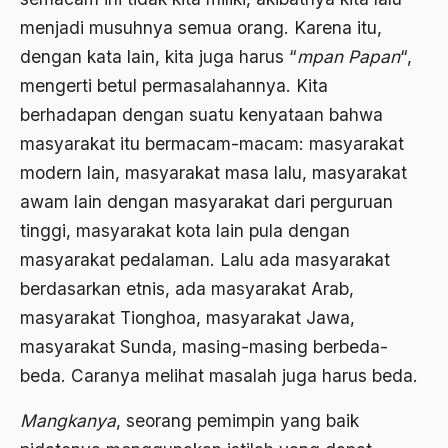
Asghar Ali Engineer
menjadi musuhnya semua orang. Karena itu,
dengan kata lain, kita juga harus “
mpan Papan
“,
Ashram Ghandi
mengerti betul permasalahannya. Kita
Asia
berhadapan dengan suatu kenyataan bahwa
Asia Tenggara
masyarakat itu bermacam-macam: masyarakat
modern lain, masyarakat masa lalu, masyarakat
Asimilasi
awam lain dengan masyarakat dari perguruan
Askar
tinggi, masyarakat kota lain pula dengan
Asosiasi
masyarakat pedalaman. Lalu ada masyarakat
Aspek Etika
berdasarkan etnis, ada masyarakat Arab,
masyarakat Tionghoa, masyarakat Jawa,
Aspek Politis
masyarakat Sunda, masing-masing berbeda-
Aspek religius Agama
beda. Caranya melihat masalah juga harus beda.
Aspek Teknis
Mangkanya
, seorang pemimpin yang baik
Aspirasi Politik