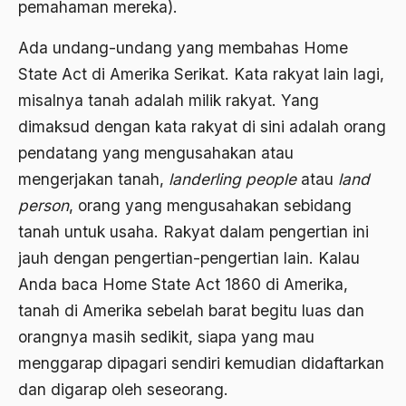
pemahaman mereka).
Ahmad Dhani
Ada undang-undang yang membahas Home
Ahmad Hasan Rurbi
State Act di Amerika Serikat. Kata rakyat lain lagi,
Ahmad Khomeini
misalnya tanah adalah milik rakyat. Yang
Ahmad Syafi’i Ma’arif
dimaksud dengan kata rakyat di sini adalah orang
pendatang yang mengusahakan atau
Ahmad Tirtisudiro
mengerjakan tanah,
landerling people
atau
land
ahmad wahib
person
, orang yang mengusahakan sebidang
Ahmad Wahid
tanah untuk usaha. Rakyat dalam pengertian ini
Ahmadiyah
jauh dengan pengertian-pengertian lain. Kalau
Anda baca Home State Act 1860 di Amerika,
AIDS
tanah di Amerika sebelah barat begitu luas dan
Airport
orangnya masih sedikit, siapa yang mau
Airport Changi
menggarap dipagari sendiri kemudian didaftarkan
dan digarap oleh seseorang.
Airport Noto Hadi Negoro