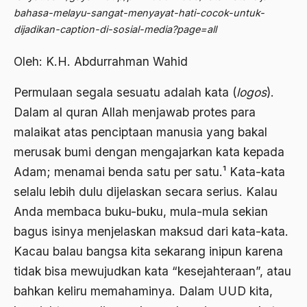
Abdi Masyarakat
bahasa-melayu-sangat-menyayat-hati-cocok-untuk-
2011
dijadikan-caption-di-sosial-media?page=all
abdul wahid hasyim
2010
Abdullah Badawi
Oleh: K.H. Abdurrahman Wahid
2009
Abdullah Sungkar
Permulaan segala sesuatu adalah kata (
logos
).
2008
Abdullah Syafi'i
Dalam al quran Allah menjawab protes para
2007
malaikat atas penciptaan manusia yang bakal
Abdurrahman Addakhil
merusak bumi dengan mengajarkan kata kepada
2006
abdurrahman wahid
Adam; menamai benda satu per satu.¹ Kata-kata
2005
Abolisi
selalu lebih dulu dijelaskan secara serius. Kalau
2004
Anda membaca buku-buku, mula-mula sekian
Aboulhasan Bani Sadr
bagus isinya menjelaskan maksud dari kata-kata.
2003
abri
Kacau balau bangsa kita sekarang inipun karena
2002
Abu AMrin Ibnu Alla'
tidak bisa mewujudkan kata “kesejahteraan”, atau
2001
bahkan keliru memahaminya. Dalam UUD kita,
Abu Bakar Ba’asyir