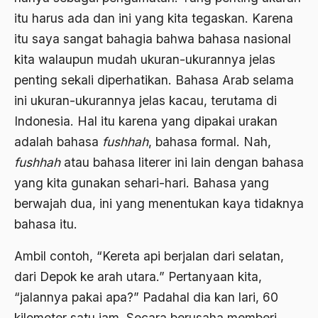
Bidang Sejarah
itu harus ada dan ini yang kita tegaskan. Karena
Bill Clinton
itu saya sangat bahagia bahwa bahasa nasional
kita walaupun mudah ukuran-ukurannya jelas
Bio-mass
penting sekali diperhatikan. Bahasa Arab selama
Biografi
ini ukuran-ukurannya jelas kacau, terutama di
Biografi Kiai Bisri Syansuri
Indonesia. Hal itu karena yang dipakai urakan
birokrasi
adalah bahasa
fushhah
, bahasa formal. Nah,
fushhah
atau bahasa literer ini lain dengan bahasa
Birokrasi Agama
yang kita gunakan sehari-hari. Bahasa yang
Birokrasi Pemerintah
berwajah dua, ini yang menentukan kaya tidaknya
Birokrasi Politik
bahasa itu.
Birokrasi Sosialis
Ambil contoh, “Kereta api berjalan dari selatan,
Birokrat
dari Depok ke arah utara.” Pertanyaan kita,
“jalannya pakai apa?” Padahal dia kan lari, 60
Birokrat Islam
kilometer satu jam. Secara berusaha memberi