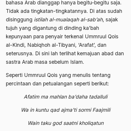
bahasa Arab dianggap hanya begitu-begitu saja.
Budaya baru
Tidak ada tingkatan-tingkatannya. Di atas sudah
disinggung
istilah al-mualaqah al-sab’ah
, sajak
budaya daerah
tujuh yang digantung di dinding ka’bah
Budaya dan Pendidikan
kepunyaan para penyair terkenal Ummruul Qois
Budaya Indonesia
al-Kindi, Nabiqhoh al-Tibyani, ‘Arafat’, dan
seterusnya. Di sini lah terlihat kemajuan abad dan
budaya jawa
sastra Arab masa sebelum Islam.
Budaya Kaum Santri
Seperti Ummruul Qois yang menulis tentang
Budaya Keraton
percintaan dan petualangan seperti berikut:
Budaya Lama
Afatim ma mahlan ba’daha tadalluli
Budaya Pesantren
Budaya Politik
Wa in kuntu qad ajma’ti sormi Faajmili
Budaya Usaha
Wain taku god saatni kholiqatun