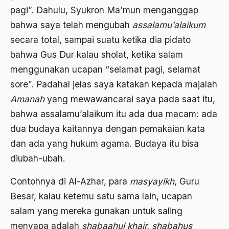
pagi”. Dahulu, Syukron Ma’mun menganggap
Ben Anderson
bahwa saya telah mengubah
assalamu’alaikum
Benazir Bhutto
secara total, sampai suatu ketika dia pidato
bahwa Gus Dur kalau sholat, ketika salam
bencana alam
menggunakan ucapan “selamat pagi, selamat
benny moerdani
sore”. Padahal jelas saya katakan kepada majalah
Benturan Antar Budaya
Amanah
yang mewawancarai saya pada saat itu,
Beragama Secara Inklusif
bahwa assalamu’alaikum itu ada dua macam: ada
dua budaya kaitannya dengan pemakaian kata
Berdzikir
dan ada yang hukum agama. Budaya itu bisa
Berita
diubah-ubah.
bersabar
Contohnya di Al-Azhar, para
masyayikh
, Guru
Bersyukur
Besar, kalau ketemu satu sama lain, ucapan
Betawi
salam yang mereka gunakan untuk saling
menyapa adalah
shabaahul khair, shabahus
BHairawa