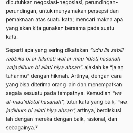
Bambang Pranomo
dibutuhkan negosiasi-negosiasi, perundingan-
perundingan, untuk menyamakan persepsi dan
Bangladesh
pemaknaan atas suatu kata; mencari makna apa
bangsa
yang akan kita gunakan bersama pada suatu
bangsa arab
kata.
Bangsa Berdaulat
Seperti apa yang sering dikatakan
“ud’u ila sabili
Bangsa dan Negara
rabbika bi al-hikmati wal al-mau ‘idloti hasanah
wajadilhum bi allati hiya ahsan”,
ajaklah ke “jalan
Bangsa Indonesia
tuhanmu” dengan hikmah. Artinya, dengan cara
Bangsa Jawa
yang bisa diterima orang lain dan menempatkan
Bangsa Sunda
segala sesuatu pada tempatnya. Kemudian
“wa
al-mau’idlotul hasanah”
, tutur kata yang baik,
“wa
Bangsa Tenggang Rasa
jadilhum bi allati hiya ahsan”,
artinya, berdiskusi
Bangsawan
lah dengan mereka dengan baik, rasional, dan
Bani Sadr
8
sebagainya.