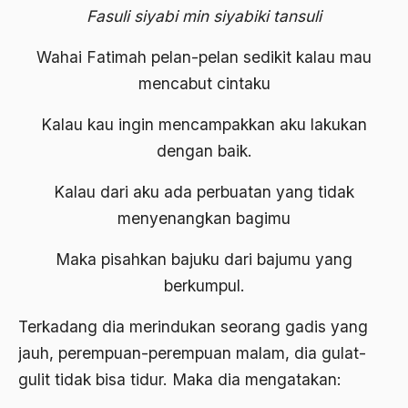
Budayawan
Fasuli siyabi min siyabiki tansuli
Budd Schulberg
Wahai Fatimah pelan-pelan sedikit kalau mau
buddha
mencabut cintaku
Budha
Kalau kau ingin mencampakkan aku lakukan
Budu dan Rasa
dengan baik.
Bugis
Kalau dari aku ada perbuatan yang tidak
Buku "1492"
menyenangkan bagimu
Buku P4
Maka pisahkan bajuku dari bajumu yang
Buku Primadosa
berkumpul.
Bulgaria
Terkadang dia merindukan seorang gadis yang
BUMN
jauh, perempuan-perempuan malam, dia gulat-
gulit tidak bisa tidur. Maka dia mengatakan:
Bung Hatta