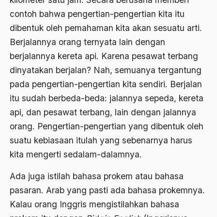
Birokratis
contoh bahwa pengertian-pengertian kita itu
birokratisasi
dibentuk oleh pemahaman kita akan sesuatu arti.
Berjalannya orang ternyata lain dengan
Bis Kota
berjalannya kereta api. Karena pesawat terbang
bis PPD
dinyatakan berjalan? Nah, semuanya tergantung
bisri syansuri
pada pengertian-pengertian kita sendiri. Berjalan
itu sudah berbeda-beda: jalannya sepeda, kereta
BJ. Habibie
api, dan pesawat terbang, lain dengan jalannya
BLBI
orang. Pengertian-pengertian yang dibentuk oleh
Blitzkrieg
suatu kebiasaan itulah yang sebenarnya harus
kita mengerti sedalam-dalamnya.
Bobot Sangkaan
Bom
Ada juga istilah bahasa prokem atau bahasa
pasaran. Arab yang pasti ada bahasa prokemnya.
bom bali
Kalau orang Inggris mengistilahkan bahasa
bom borobudur