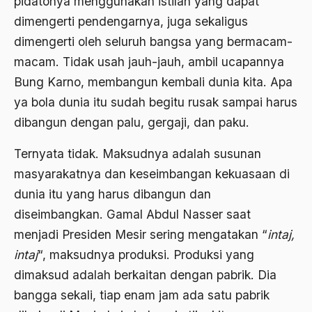
pidatonya menggunakan istilah yang dapat
asrul sani
dimengerti pendengarnya, juga sekaligus
dimengerti oleh seluruh bangsa yang bermacam-
Aswad Mahasin
macam. Tidak usah jauh-jauh, ambil ucapannya
ASWAJA
Bung Karno, membangun kembali dunia kita. Apa
Asyura 1414
ya bola dunia itu sudah begitu rusak sampai harus
dibangun dengan palu, gergaji, dan paku.
Atheisme
Aturan Hukum
Ternyata tidak. Maksudnya adalah susunan
masyarakatnya dan keseimbangan kekuasaan di
Australia
dunia itu yang harus dibangun dan
Austro Melanesia
diseimbangkan. Gamal Abdul Nasser saat
Ayat Al-Quran
menjadi Presiden Mesir sering mengatakan “
intaj,
intaj
“, maksudnya produksi. Produksi yang
Ayatullah Zanjani
dimaksud adalah berkaitan dengan pabrik. Dia
Azyumardi Azra
bangga sekali, tiap enam jam ada satu pabrik
bacaan mulia