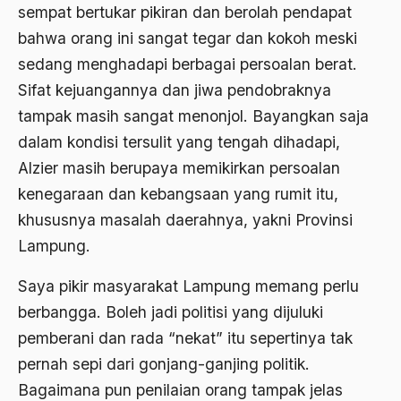
Adat Pra-Islam
sempat bertukar pikiran dan berolah pendapat
1988
bahwa orang ini sangat tegar dan kokoh meski
Adat Siri
sedang menghadapi berbagai persoalan berat.
1987
Adi Sasono
Sifat kejuangannya dan jiwa pendobraknya
1986
Adil dan Makmur
tampak masih sangat menonjol. Bayangkan saja
1985
Adipati Unus
dalam kondisi tersulit yang tengah dihadapi,
Alzier masih berupaya memikirkan persoalan
1984
Administrasi Negara
kenegaraan dan kebangsaan yang rumit itu,
1983
Adnan Buyung Nasution
khususnya masalah daerahnya, yakni Provinsi
1982
Adopsi
Lampung.
1981
Adu Pinalti
Saya pikir masyarakat Lampung memang perlu
1980
Advisors
berbangga. Boleh jadi politisi yang dijuluki
pemberani dan rada “nekat” itu sepertinya tak
1979
Aera-Europa
pernah sepi dari gonjang-ganjing politik.
1978
Afganistan
Bagaimana pun penilaian orang tampak jelas