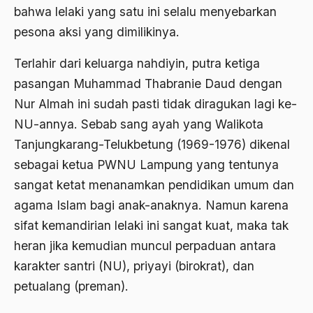
1977
Afiliasi Kultural
bahwa lelaki yang satu ini selalu menyebarkan
1976
pesona aksi yang dimilikinya.
Afrika
1975
Afrika utara
Terlahir dari keluarga nahdiyin, putra ketiga
pasangan Muhammad Thabranie Daud dengan
1974
agama
Nur Almah ini sudah pasti tidak diragukan lagi ke-
1973
Agama & Negara
NU-annya. Sebab sang ayah yang Walikota
1972
Agama Asli
Tanjungkarang-Telukbetung (1969-1976) dikenal
1971
sebagai ketua PWNU Lampung yang tentunya
Agama Asli Indonesia
sangat ketat menanamkan pendidikan umum dan
Agama dan Negara
agama Islam bagi anak-anaknya. Namun karena
Agama dan negaraa
sifat kemandirian lelaki ini sangat kuat, maka tak
heran jika kemudian muncul perpaduan antara
Agama dan Pemerintah
karakter santri (NU), priyayi (birokrat), dan
Agama dan Politik
petualang (preman).
Agama dan Praktis