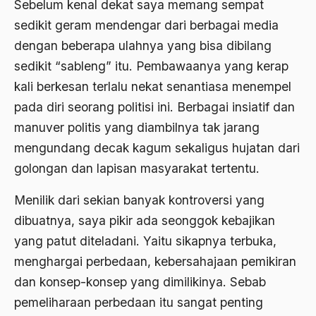
Sebelum kenal dekat saya memang sempat
Agama Demokrasi
sedikit geram mendengar dari berbagai media
Agama di Asia
dengan beberapa ulahnya yang bisa dibilang
sedikit “sableng” itu. Pembawaanya yang kerap
agama elitis
kali berkesan terlalu nekat senantiasa menempel
Agama Hukum
pada diri seorang politisi ini. Berbagai insiatif dan
Agama Inovasi
manuver politis yang diambilnya tak jarang
mengundang decak kagum sekaligus hujatan dari
Agama Islam
golongan dan lapisan masyarakat tertentu.
agama populer
Menilik dari sekian banyak kontroversi yang
Agama Terang
dibuatnya, saya pikir ada seonggok kebajikan
Agamawan
yang patut diteladani. Yaitu sikapnya terbuka,
Agenda Nasional
menghargai perbedaan, kebersahajaan pemikiran
dan konsep-konsep yang dimilikinya. Sebab
Agraria
pemeliharaan perbedaan itu sangat penting
agraris