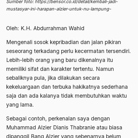
Sumber foto: https://bensor.co.id/detail/kembali-jadi-
2012
Abdi Masyarakat
mustasyar-ini-harapan-alzier-untuk-nu-lampung-
2011
abdul wahid hasyim
Oleh: K.H. Abdurrahman Wahid
2010
Abdullah Badawi
2009
Mengenali sosok kepribadian dan jalan pikiran
Abdullah Sungkar
seseorang terkadang perlu kecermatan tersendiri.
2008
Abdullah Syafi'i
Lebih-lebih orang yang baru dikenalnya itu
2007
Abdurrahman Addakhil
memiliki sifat dan karakter tertentu. Namun
2006
sebaliknya pula, jika dilakukan secara
abdurrahman wahid
kekeluargaan dan terbuka hakikatnya sederhana
2005
Abolisi
saja dan ada kalanya tidak membutuhkan waktu
2004
Aboulhasan Bani Sadr
yang lama.
2003
abri
Sebagai contoh, perkenalan saya dengan
2002
Abu AMrin Ibnu Alla'
Muhammad Alzier Dianis Thabranie atau biasa
2001
dipanggil Bang Alzier yang sebenarnya belum
Abu Bakar Ba’asyir