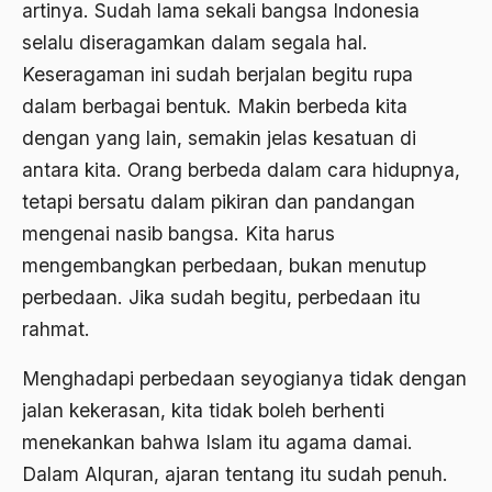
artinya. Sudah lama sekali bangsa Indonesia
Agum Gumelar
selalu diseragamkan dalam segala hal.
Keseragaman ini sudah berjalan begitu rupa
Agus Miftah
dalam berbagai bentuk. Makin berbeda kita
Ahimsa
dengan yang lain, semakin jelas kesatuan di
Ahli
antara kita. Orang berbeda dalam cara hidupnya,
ahli fikih
tetapi bersatu dalam pikiran dan pandangan
mengenai nasib bangsa. Kita harus
Ahli Ilmu Agama
mengembangkan perbedaan, bukan menutup
Ahli waris
perbedaan. Jika sudah begitu, perbedaan itu
ahlul sunnah wal jamaah
rahmat.
Ahlussunnah
Menghadapi perbedaan seyogianya tidak dengan
Ahlussunnah Wal jamaah
jalan kekerasan, kita tidak boleh berhenti
menekankan bahwa Islam itu agama damai.
Ahmad Benbella
Dalam Alquran, ajaran tentang itu sudah penuh.
Ahmad Daudy