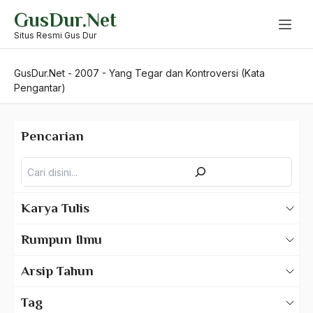
Skip
GusDur.Net
to
content
Situs Resmi Gus Dur
GusDur.Net
-
2007
-
Yang Tegar dan Kontroversi (Kata
Pengantar)
Pencarian
Pencarian
Karya Tulis
Karya Tulis Gus Dur
Rumpun Ilmu
Karya Tulis Tentang Gus Dur
500 – Ilmu Bahasa
Arsip Tahun
530 – Ilmu Bahasa Asing
2025
Tag