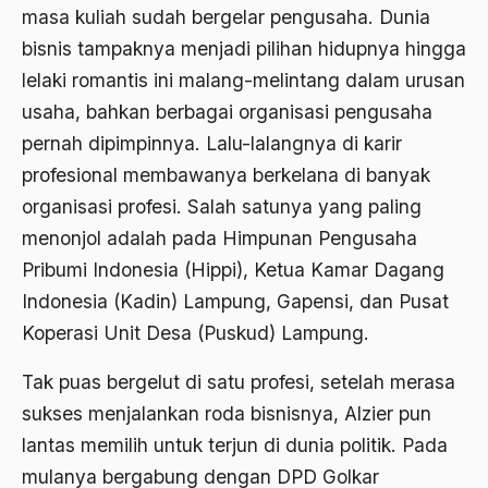
Airport Noto Hadi Negoro
masa kuliah sudah bergelar pengusaha. Dunia
bisnis tampaknya menjadi pilihan hidupnya hingga
Ajaran AGama
lelaki romantis ini malang-melintang dalam urusan
Ajaran Agama Islam
usaha, bahkan berbagai organisasi pengusaha
Ajaran Islam
pernah dipimpinnya. Lalu-lalangnya di karir
ajaran kemasyarakatan
profesional membawanya berkelana di banyak
organisasi profesi. Salah satunya yang paling
Ajengan SIngaparna
menonjol adalah pada Himpunan Pengusaha
Akademi Betawi
Pribumi Indonesia (Hippi), Ketua Kamar Dagang
Akademi Jakarta
Indonesia (Kadin) Lampung, Gapensi, dan Pusat
Koperasi Unit Desa (Puskud) Lampung.
Akbar tanjung
akhlak
Tak puas bergelut di satu profesi, setelah merasa
sukses menjalankan roda bisnisnya, Alzier pun
Akhlaq
lantas memilih untuk terjun di dunia politik. Pada
Akidah
mulanya bergabung dengan DPD Golkar