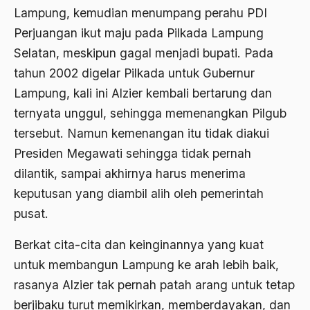
Aktivis
Lampung, kemudian menumpang perahu PDI
Perjuangan ikut maju pada Pilkada Lampung
Aktivis Muda
Selatan, meskipun gagal menjadi bupati. Pada
akulturasi
tahun 2002 digelar Pilkada untuk Gubernur
akulturasi budaya
Lampung, kali ini Alzier kembali bertarung dan
ternyata unggul, sehingga memenangkan Pilgub
Al Asnawi
tersebut. Namun kemenangan itu tidak diakui
al qaeda
Presiden Megawati sehingga tidak pernah
Al-Azhar
dilantik, sampai akhirnya harus menerima
keputusan yang diambil alih oleh pemerintah
Al-Ghazali
pusat.
Al-Ikhwanu Al-Muslimun
Berkat cita-cita dan keinginannya yang kuat
Al-Ikhwanul Muslimin
untuk membangun Lampung ke arah lebih baik,
al-Khalil Ibnu Ahmad al-Farahidi
rasanya Alzier tak pernah patah arang untuk tetap
Al-Maududi
berjibaku turut memikirkan, memberdayakan, dan