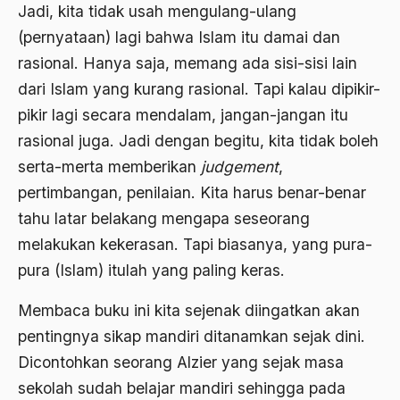
Jadi, kita tidak usah mengulang-ulang
Ahmad Dhani
(pernyataan) lagi bahwa Islam itu damai dan
rasional. Hanya saja, memang ada sisi-sisi lain
Ahmad Hasan Rurbi
dari Islam yang kurang rasional. Tapi kalau dipikir-
Ahmad Khomeini
pikir lagi secara mendalam, jangan-jangan itu
Ahmad Syafi’i Ma’arif
rasional juga. Jadi dengan begitu, kita tidak boleh
serta-merta memberikan
judgement
,
Ahmad Tirtisudiro
pertimbangan, penilaian. Kita harus benar-benar
ahmad wahib
tahu latar belakang mengapa seseorang
Ahmad Wahid
melakukan kekerasan. Tapi biasanya, yang pura-
pura (Islam) itulah yang paling keras.
Ahmadiyah
AIDS
Membaca buku ini kita sejenak diingatkan akan
pentingnya sikap mandiri ditanamkan sejak dini.
Airport
Dicontohkan seorang Alzier yang sejak masa
Airport Changi
sekolah sudah belajar mandiri sehingga pada