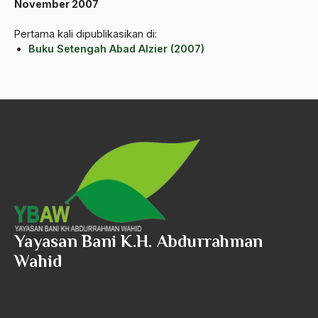
November 2007
ALmanak
Pertama kali dipublikasikan di:
Alternatif Moral
Buku Setengah Abad Alzier (2007)
Alternatif Nilai
Alternatif Politis
Alumni Sayid Al-Maliki
Alvin W. Gouldner
Amangkurat
Amar Ma'ruf Nahi Munkar
ambisi politik
Yayasan Bani K.H. Abdurrahman
Wahid
Ambivalen
ambon