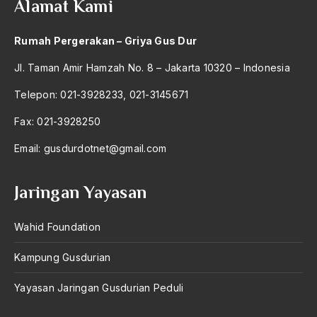
Amerika
Alamat Kami
amerika latin
Rumah Pergerakan – Griya Gus Dur
amerika serikat
Jl. Taman Amir Hamzah No. 8 – Jakarta 10320 – Indonesia
Amien Rais
Telepon: 021-3928233, 021-3145671
Amin Iskandar
Fax: 021-3928250
Amir
Email:
gusdurdotnet@gmail.com
Amir Syakib Arsalan
Amirn Rais
Jaringan Yayasan
amrozi
Wahid Foundation
Anak ibrahim
Kampung Gusdurian
Anatomi
Yayasan Jaringan Gusdurian Peduli
Andi Mallarangeng