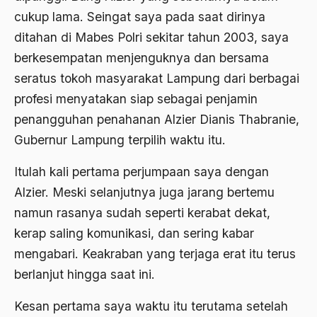
cukup lama. Seingat saya pada saat dirinya
2000
Abu Hanifah
ditahan di Mabes Polri sekitar tahun 2003, saya
1999
abu jihad
berkesempatan menjenguknya dan bersama
1998
seratus tokoh masyarakat Lampung dari berbagai
Abu Sangkan
profesi menyatakan siap sebagai penjamin
1997
Abu Zayd
penangguhan penahanan Alzier Dianis Thabranie,
1996
Aceh
Gubernur Lampung terpilih waktu itu.
1995
Ad-daulah
Itulah kali pertama perjumpaan saya dengan
1994
Adagium
Alzier. Meski selanjutnya juga jarang bertemu
1993
namun rasanya sudah seperti kerabat dekat,
Adaptif Islam
kerap saling komunikasi, dan sering kabar
1992
adat
mengabari. Keakraban yang terjaga erat itu terus
1991
Adat dan Syari'at
berlanjut hingga saat ini.
1990
Adat Ngada
Kesan pertama saya waktu itu terutama setelah
1989