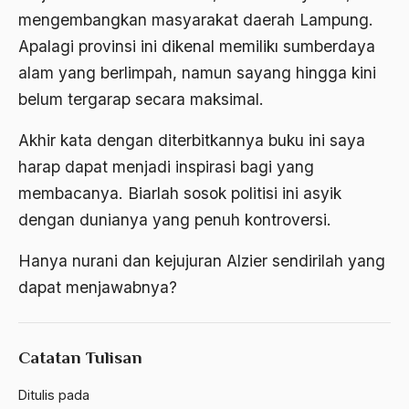
mengembangkan masyarakat daerah Lampung.
Al-qua'an dan Hadist
Apalagi provinsi ini dikenal memilikı sumberdaya
al-quran
alam yang berlimpah, namun sayang hingga kini
Alexander Solzhenitsyin
belum tergarap secara maksimal.
Ali Khomeini
Akhir kata dengan diterbitkannya buku ini saya
Ali Murtopo
harap dapat menjadi inspirasi bagi yang
membacanya. Biarlah sosok politisi ini asyik
Ali Shariati
dengan dunianya yang penuh kontroversi.
Ali Sidikin
Hanya nurani dan kejujuran Alzier sendirilah yang
Ali Syahbana
dapat menjawabnya?
Aliran AHmadiyah
Aliran Kepercayaan
Catatan Tulisan
Alistair Cook
Ditulis pada
Allah