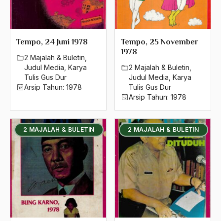
1980
Advisors
1979
Aera-Europa
Tempo, 24 Juni 1978
Tempo, 25 November
1978
1978
Afganistan
2 Majalah & Buletin
,
Judul Media
,
Karya
2 Majalah & Buletin
,
1977
Afiliasi Kultural
Tulis Gus Dur
Judul Media
,
Karya
Arsip Tahun:
1978
Tulis Gus Dur
1976
Afrika
Arsip Tahun:
1978
1975
Afrika utara
1974
2 MAJALAH & BULETIN
2 MAJALAH & BULETIN
agama
1973
Agama & Negara
1972
Agama Asli
1971
Agama Asli Indonesia
Agama dan Negara