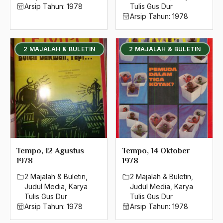
2016
Arsip Tahun:
1978
Tulis Gus Dur
Aal Usul Teroris
Arsip Tahun:
1978
2015
Abad 21
2014
Abad Modern
2 MAJALAH & BULETIN
2 MAJALAH & BULETIN
2013
Abd. Moqsith Ghazali
2012
Abdi Masyarakat
2011
abdul wahid hasyim
2010
Abdullah Badawi
2009
Abdullah Sungkar
Tempo, 12 Agustus
Tempo, 14 Oktober
2008
Abdullah Syafi'i
1978
1978
2007
2 Majalah & Buletin
,
2 Majalah & Buletin
,
Abdurrahman Addakhil
Judul Media
,
Karya
Judul Media
,
Karya
2006
abdurrahman wahid
Tulis Gus Dur
Tulis Gus Dur
Arsip Tahun:
1978
Arsip Tahun:
1978
2005
Abolisi