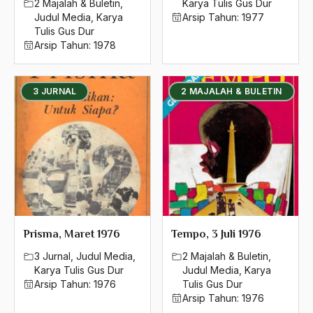
2 Majalah & Buletin
,
Karya Tulis Gus Dur
Agamawan
Judul Media
,
Karya
Arsip Tahun:
1977
Tulis Gus Dur
Agenda Nasional
Arsip Tahun:
1978
Agraria
agraris
3 JURNAL
2 MAJALAH & BULETIN
Agum Gumelar
Agus Miftah
Ahimsa
Ahli
ahli fikih
Prisma, Maret 1976
Tempo, 3 Juli 1976
Ahli Ilmu Agama
3 Jurnal
,
Judul Media
,
2 Majalah & Buletin
,
Karya Tulis Gus Dur
Judul Media
,
Karya
Ahli waris
Arsip Tahun:
1976
Tulis Gus Dur
Arsip Tahun:
1976
ahlul sunnah wal jamaah