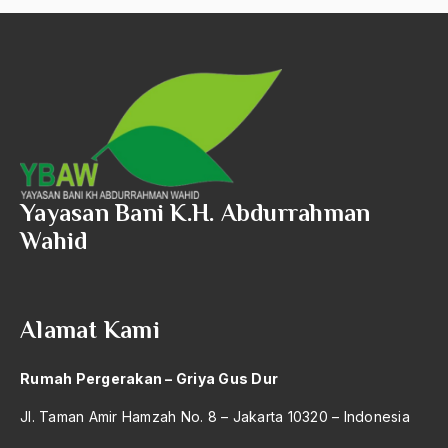
Akbar tanjung
akhlak
Akhlaq
Akidah
Aktivis
Aktivis Muda
Yayasan Bani K.H. Abdurrahman
akulturasi
Wahid
akulturasi budaya
Al Asnawi
Alamat Kami
al qaeda
Rumah Pergerakan – Griya Gus Dur
Al-Azhar
Jl. Taman Amir Hamzah No. 8 – Jakarta 10320 – Indonesia
Al-Ghazali