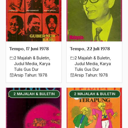
1992
adat
1991
Adat dan Syari'at
1990
Adat Ngada
1989
Adat Pra-Islam
Tempo, 17 Juni 1978
Tempo, 22 Juli 1978
1988
Adat Siri
2 Majalah & Buletin
,
2 Majalah & Buletin
,
1987
Adi Sasono
Judul Media
,
Karya
Judul Media
,
Karya
Tulis Gus Dur
Tulis Gus Dur
1986
Adil dan Makmur
Arsip Tahun:
1978
Arsip Tahun:
1978
1985
Adipati Unus
1984
2 MAJALAH & BULETIN
2 MAJALAH & BULETIN
Administrasi Negara
1983
Adnan Buyung Nasution
1982
Adopsi
1981
Adu Pinalti