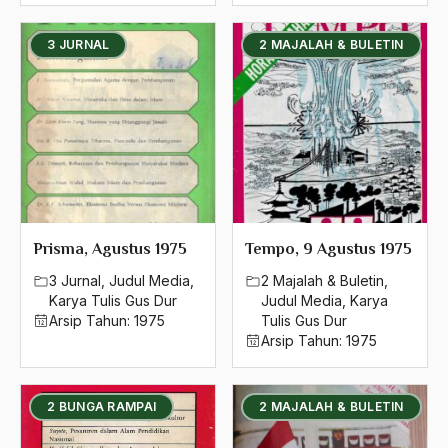
Ahlussunnah
3 JURNAL
2 MAJALAH & BULETIN
Ahlussunnah Wal jamaah
Ahmad Benbella
Ahmad Daudy
Ahmad Dhani
Ahmad Hasan Rurbi
Prisma, Agustus 1975
Tempo, 9 Agustus 1975
Ahmad Khomeini
3 Jurnal
,
Judul Media
,
2 Majalah & Buletin
,
Ahmad Syafi’i Ma’arif
Karya Tulis Gus Dur
Judul Media
,
Karya
Arsip Tahun:
1975
Tulis Gus Dur
Ahmad Tirtisudiro
Arsip Tahun:
1975
ahmad wahib
Ahmad Wahid
2 BUNGA RAMPAI
2 MAJALAH & BULETIN
Ahmadiyah