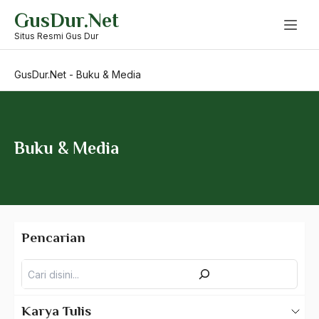
Skip
GusDur.Net
to
content
Situs Resmi Gus Dur
GusDur.Net
-
Buku & Media
Buku & Media
Pencarian
Pencarian
Karya Tulis