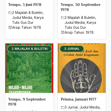
Agama dan negaraa
Tempo, 3 Juni 1978
Tempo, 30 September
1978
Agama dan Pemerintah
2 Majalah & Buletin
,
Judul Media
,
Karya
2 Majalah & Buletin
,
Agama dan Politik
Tulis Gus Dur
Judul Media
,
Karya
Arsip Tahun:
1978
Tulis Gus Dur
Agama dan Praktis
Arsip Tahun:
1978
Agama Demokrasi
Agama di Asia
2 MAJALAH & BULETIN
3 JURNAL
agama elitis
Agama Hukum
Agama Inovasi
Agama Islam
agama populer
Tempo, 9 September
Prisma, Januari 1977
1978
Agama Terang
3 Jurnal
,
Judul Media
,