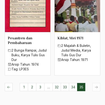
AIDS
Airport
Airport Changi
Airport Noto Hadi Negoro
Pesantren dan
Kiblat, Mei 1971
Pembaharuan
Ajaran AGama
2 Majalah & Buletin
,
2 Bunga Rampai
,
Judul
Judul Media
,
Karya
Ajaran Agama Islam
Buku
,
Karya Tulis Gus
Tulis Gus Dur
Dur
Arsip Tahun:
1971
Ajaran Islam
Arsip Tahun:
1974
Tag:
LP3ES
ajaran kemasyarakatan
Ajengan SIngaparna
1
2
3
…
32
33
34
35
Akademi Betawi
Akademi Jakarta