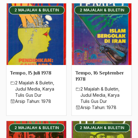
2004
Aboulhasan Bani Sadr
2 MAJALAH & BULETIN
2 MAJALAH & BULETIN
2003
abri
2002
Abu AMrin Ibnu Alla'
2001
Abu Bakar Ba’asyir
2000
Abu Hanifah
1999
abu jihad
Tempo, 15 Juli 1978
Tempo, 16 September
1998
Abu Sangkan
1978
2 Majalah & Buletin
,
1997
Abu Zayd
Judul Media
,
Karya
2 Majalah & Buletin
,
Tulis Gus Dur
Judul Media
,
Karya
1996
Aceh
Arsip Tahun:
1978
Tulis Gus Dur
Arsip Tahun:
1978
1995
Ad-daulah
1994
Adagium
2 MAJALAH & BULETIN
2 MAJALAH & BULETIN
1993
Adaptif Islam