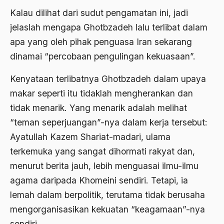
Agum Gumelar
Kalau dilihat dari sudut pengamatan ini, jadi
Agus Miftah
jelaslah mengapa Ghotbzadeh lalu terlibat dalam
apa yang oleh pihak penguasa Iran sekarang
Ahimsa
dinamai “percobaan pengulingan kekuasaan”.
Ahli
Kenyataan terlibatnya Ghotbzadeh dalam upaya
ahli fikih
makar seperti itu tidaklah mengherankan dan
Ahli Ilmu Agama
tidak menarik. Yang menarik adalah melihat
Ahli waris
“teman seperjuangan”-nya dalam kerja tersebut:
Ayatullah Kazem Shariat-madari, ulama
ahlul sunnah wal jamaah
terkemuka yang sangat dihormati rakyat dan,
Ahlussunnah
menurut berita jauh, lebih menguasai ilmu-ilmu
Ahlussunnah Wal jamaah
agama daripada Khomeini sendiri. Tetapi, ia
lemah dalam berpolitik, terutama tidak berusaha
Ahmad Benbella
mengorganisasikan kekuatan “keagamaan”-nya
Ahmad Daudy
sendiri.