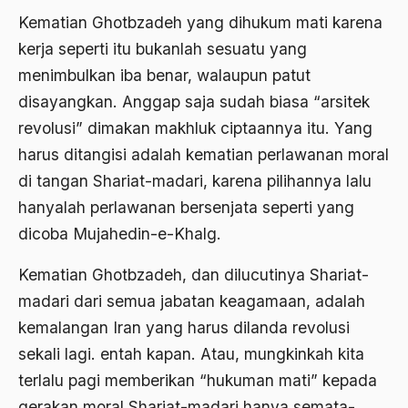
Al-qua'an dan Hadist
Kematian Ghotbzadeh yang dihukum mati karena
al-quran
kerja seperti itu bukanlah sesuatu yang
Alexander Solzhenitsyin
menimbulkan iba benar, walaupun patut
disayangkan. Anggap saja sudah biasa “arsitek
Ali Khomeini
revolusi” dimakan makhluk ciptaannya itu. Yang
Ali Murtopo
harus ditangisi adalah kematian perlawanan moral
Ali Shariati
di tangan Shariat-madari, karena pilihannya lalu
hanyalah perlawanan bersenjata seperti yang
Ali Sidikin
dicoba Mujahedin-e-Khalg.
Ali Syahbana
Kematian Ghotbzadeh, dan dilucutinya Shariat-
Aliran AHmadiyah
madari dari semua jabatan keagamaan, adalah
Aliran Kepercayaan
kemalangan Iran yang harus dilanda revolusi
Alistair Cook
sekali lagi. entah kapan. Atau, mungkinkah kita
terlalu pagi memberikan “hukuman mati” kepada
Allah
gerakan moral Shariat-madari hanya semata-