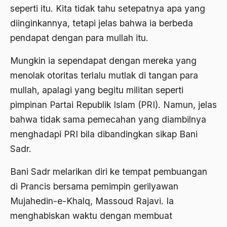
seperti itu. Kita tidak tahu setepatnya apa yang
1976
Afrika
diinginkannya, tetapi jelas bahwa ia berbeda
1975
Afrika utara
pendapat dengan para mullah itu.
1974
agama
Mungkin ia sependapat dengan mereka yang
1973
Agama & Negara
menolak otoritas terlalu mutlak di tangan para
1972
mullah, apalagi yang begitu militan seperti
Agama Asli
pimpinan Partai Republik Islam (PRI). Namun, jelas
1971
Agama Asli Indonesia
bahwa tidak sama pemecahan yang diambilnya
Agama dan Negara
menghadapi PRI bila dibandingkan sikap Bani
Sadr.
Agama dan negaraa
Agama dan Pemerintah
Bani Sadr melarikan diri ke tempat pembuangan
di Prancis bersama pemimpin gerilyawan
Agama dan Politik
Mujahedin-e-Khalq, Massoud Rajavi. Ia
Agama dan Praktis
menghabiskan waktu dengan membuat
Agama Demokrasi