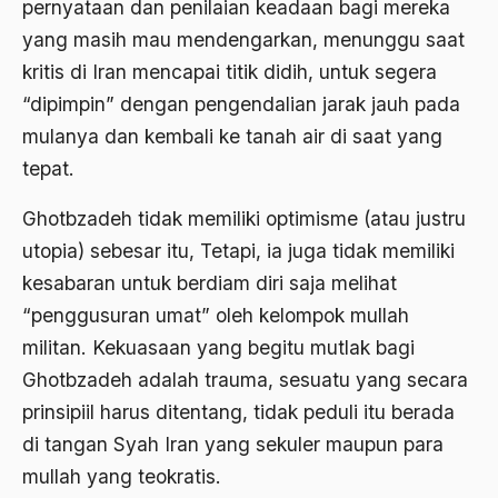
pernyataan dan penilaian keadaan bagi mereka
yang masih mau mendengarkan, menunggu saat
Agama di Asia
kritis di Iran mencapai titik didih, untuk segera
agama elitis
“dipimpin” dengan pengendalian jarak jauh pada
Agama Hukum
mulanya dan kembali ke tanah air di saat yang
tepat.
Agama Inovasi
Agama Islam
Ghotbzadeh tidak memiliki optimisme (atau justru
utopia) sebesar itu, Tetapi, ia juga tidak memiliki
agama populer
kesabaran untuk berdiam diri saja melihat
Agama Terang
“penggusuran umat” oleh kelompok mullah
Agamawan
militan. Kekuasaan yang begitu mutlak bagi
Ghotbzadeh adalah trauma, sesuatu yang secara
Agenda Nasional
prinsipiil harus ditentang, tidak peduli itu berada
Agraria
di tangan Syah Iran yang sekuler maupun para
agraris
mullah yang teokratis.