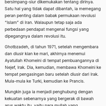
bersimpang-siur dikemukakan tentang dirinya.
2000
Abu Hanifah
Satu hal yang tidak dapat dibantah, ia memegang
1999
abu jihad
peran penting dalam babak permukaan revolusi
1998
Abu Sangkan
“Islam” di Iran. Walaupun tetap saja ada
1997
perbedaan pendapat mengenai fungsi yang
Abu Zayd
dipegangnya dalam revolusi itu.
1996
Aceh
Ghotbzadeh, di tahun 1971, setelah mengembara
1995
Ad-daulah
dan diusir kian ke mari, akhirnya menemui
1994
Adagium
Ayatullah Khomeini di tempat pembuangannya di
1993
Adaptif Islam
Nejef, Irak. Dia, kemudian, membawa Khomeini ke
1992
tempat pengasingan baru setelah diusir dari Irak.
adat
Mula-mula ke Turki, kemudian ke Prancis.
1991
Adat dan Syari'at
Mungkin juga ia menjadi penghubung dengan
1990
Adat Ngada
kekuatan sebenarnya yang bergerak di bawah
1989
Adat Pra-Islam
arus waktu itu, yaitu para mullah yang