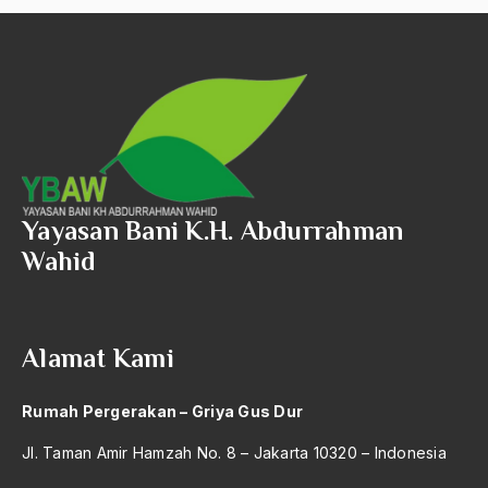
amerika latin
amerika serikat
Amien Rais
Amin Iskandar
Amir
Yayasan Bani K.H. Abdurrahman
Amir Syakib Arsalan
Wahid
Amirn Rais
amrozi
Anak ibrahim
Alamat Kami
Anatomi
Rumah Pergerakan – Griya Gus Dur
Andi Mallarangeng
Jl. Taman Amir Hamzah No. 8 – Jakarta 10320 – Indonesia
Andre Gide