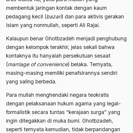
1988
Adat Siri
membentuk jaringan kontak dengan kaum
1987
pedagang kecil (
bazari
) dan para aktivis gerakan
Adi Sasono
Islam yang nonmullah, seperti Ali Rajai.
1986
Adil dan Makmur
Kalaupun benar Ghotbzadeh menjadi penghubung
1985
Adipati Unus
dengan kelompok terakhir, jelas sekali bahwa
1984
Administrasi Negara
kontaknya itu hanyalah persekutuan sesaat
1983
Adnan Buyung Nasution
(
marriage of convenience
) belaka. Ternyata,
1982
masing-masing memiliki penafsirannya sendiri
Adopsi
yang saling berbeda.
1981
Adu Pinalti
Para mullah menghendaki negara teokratis
1980
Advisors
dengan pelaksanaan hukum agama yang legal-
1979
Aera-Europa
formalistik secara tuntas “kerajaan surga” yang
1978
Afganistan
ingin ditegakkan di muka bumi. Ghotbzadeh,
1977
seperti ternyata kemudian, tidak berpandangan
Afiliasi Kultural