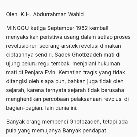
Abdi Masyarakat
2011
abdul wahid hasyim
Oleh: K.H. Abdurrahman Wahid
2010
Abdullah Badawi
MINGGU ketiga September 1982 kembali
2009
menyaksikan peristiwa usang dalam setiap proses
Abdullah Sungkar
revolusioner: seorang arsitek revolusi dimakan
2008
Abdullah Syafi'i
ciptaannya sendiri. Sadek Ghotbzadeh mati di
2007
Abdurrahman Addakhil
ujung peluru regu tembak, menjalani hukuman
2006
abdurrahman wahid
mati di Penjara Evin. Kematian tragis yang tidak
ditangisi oleh siapa pun, bahkan juga tidak oleh
2005
Abolisi
sejarah, karena ternyata sejarah tidak berusaha
2004
Aboulhasan Bani Sadr
menghentikan percobaan pelaksanaan revolusi di
2003
abri
bagian-bagian. lain dunia ini.
2002
Abu AMrin Ibnu Alla'
Banyak orang membenci Ghotbzadeh, tetapi ada
2001
Abu Bakar Ba’asyir
pula yang memujanya Banyak pendapat