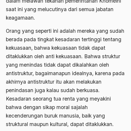
dalam melawan tekanan pemerintahan Khomeini
Ajaran AGama
saat ini yang melucutinya dari semua jabatan
keagamaan.
Ajaran Agama Islam
Ajaran Islam
Orang yang seperti ini adalah mereka yang sudah
berada pada tingkat kesadaran tertinggi tentang
ajaran kemasyarakatan
kekuasaan, bahwa kekuasaan tidak dapat
Ajengan SIngaparna
ditaklukkan oleh anti kekuasaan. Bahwa struktur
Akademi Betawi
yang menindas tidak dapat dikalahkan oleh
antistruktur, bagaimanapun idealnya, karena pada
Akademi Jakarta
akhirnya antistruktur itu akan melakukan
Akbar tanjung
penindasan juga kalau sudah berkuasa.
akhlak
Kesadaran seorang tua renta yang meyakini
bahwa dengan sikap moral sajalah
Akhlaq
kecenderungan buruk manusia, baik yang
Akidah
struktural maupun kultural, dapat ditaklukkan.
Aktivis