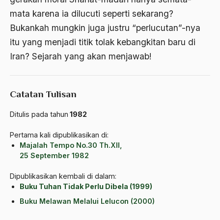
ALmanak
mata karena ia dilucuti seperti sekarang?
Alternatif Moral
Bukankah mungkin juga justru “perlucutan”-nya
itu yang menjadi titik tolak kebangkitan baru di
Alternatif Nilai
Iran? Sejarah yang akan menjawab!
Alternatif Politis
Alumni Sayid Al-Maliki
Catatan Tulisan
Alvin W. Gouldner
Ditulis pada tahun
1982
Amangkurat
Pertama kali dipublikasikan di:
Amar Ma'ruf Nahi Munkar
Majalah Tempo No.30 Th.XII,
ambisi politik
25 September 1982
Ambivalen
Dipublikasikan kembali di dalam:
Buku Tuhan Tidak Perlu Dibela (1999)
ambon
Buku Melawan Melalui Lelucon (2000)
Amerika