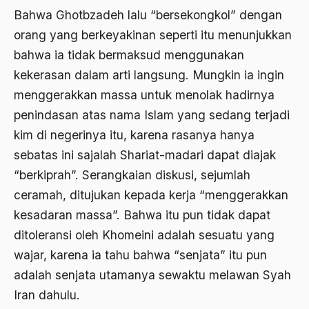
Bahwa Ghotbzadeh lalu “bersekongkol” dengan
Aktivis Muda
orang yang berkeyakinan seperti itu menunjukkan
akulturasi
bahwa ia tidak bermaksud menggunakan
kekerasan dalam arti langsung. Mungkin ia ingin
akulturasi budaya
menggerakkan massa untuk menolak hadirnya
Al Asnawi
penindasan atas nama Islam yang sedang terjadi
al qaeda
kim di negerinya itu, karena rasanya hanya
Al-Azhar
sebatas ini sajalah Shariat-madari dapat diajak
“berkiprah”. Serangkaian diskusi, sejumlah
Al-Ghazali
ceramah, ditujukan kepada kerja “menggerakkan
Al-Ikhwanu Al-Muslimun
kesadaran massa”. Bahwa itu pun tidak dapat
Al-Ikhwanul Muslimin
ditoleransi oleh Khomeini adalah sesuatu yang
wajar, karena ia tahu bahwa “senjata” itu pun
al-Khalil Ibnu Ahmad al-Farahidi
adalah senjata utamanya sewaktu melawan Syah
Al-Maududi
Iran dahulu.