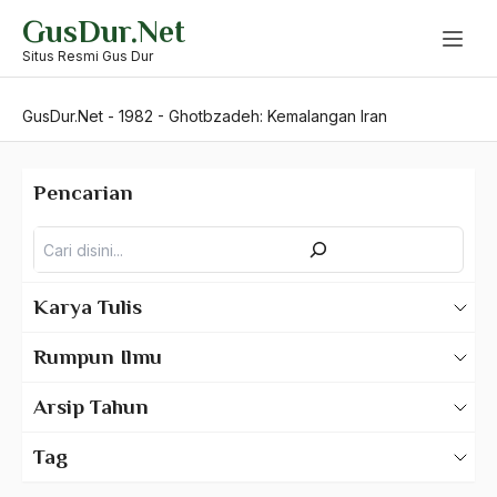
Skip
GusDur.Net
to
content
Situs Resmi Gus Dur
GusDur.Net
-
1982
-
Ghotbzadeh: Kemalangan Iran
Pencarian
Pencarian
Karya Tulis
Karya Tulis Gus Dur
Rumpun Ilmu
Karya Tulis Tentang Gus Dur
500 – Ilmu Bahasa
Arsip Tahun
530 – Ilmu Bahasa Asing
2025
Tag
550 – Ilmu Ekonomi
2024
A Hafidz