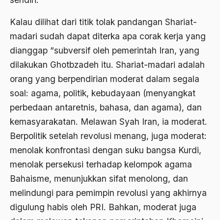
Ahmad Dhani
Kalau dilihat dari titik tolak pandangan Shariat-
Ahmad Hasan Rurbi
madari sudah dapat diterka apa corak kerja yang
Ahmad Khomeini
dianggap “subversif oleh pemerintah Iran, yang
dilakukan Ghotbzadeh itu. Shariat-madari adalah
Ahmad Syafi’i Ma’arif
orang yang berpendirian moderat dalam segala
Ahmad Tirtisudiro
soal: agama, politik, kebudayaan (menyangkat
ahmad wahib
perbedaan antaretnis, bahasa, dan agama), dan
Ahmad Wahid
kemasyarakatan. Melawan Syah Iran, ia moderat.
Berpolitik setelah revolusi menang, juga moderat:
Ahmadiyah
menolak konfrontasi dengan suku bangsa Kurdi,
AIDS
menolak persekusi terhadap kelompok agama
Airport
Bahaisme, menunjukkan sifat menolong, dan
melindungi para pemimpin revolusi yang akhirnya
Airport Changi
digulung habis oleh PRI. Bahkan, moderat juga
Airport Noto Hadi Negoro