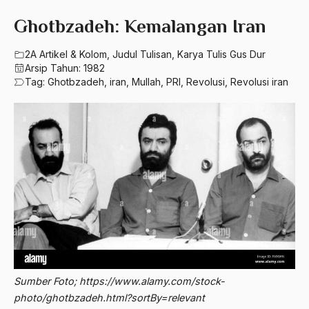
580 – Ilmu Sosial Humaniora
2023
Ghotbzadeh: Kemalangan Iran
A. Mukti Ali
630 – Agama Dan Filsafat
2022
A. Mustofa Bisri
2A Artikel & Kolom
,
Judul Tulisan
,
Karya Tulis Gus Dur
660 – Ilmu Seni, Desain dan Media
Arsip Tahun:
1982
2021
A. Yani
Tag:
Ghotbzadeh
,
iran
,
Mullah
,
PRI
,
Revolusi
,
Revolusi iran
710 – Ilmu Pendidikan
2020
A.A. Baramudi
900 – Rumpun Ilmu Lainnya
2019
A.A. Navis
2018
A.H Nasution
2017
A.S
2016
Aal Usul Teroris
2015
Abad 21
2014
Abad Modern
Sumber Foto; https://www.alamy.com/stock-
2013
Abd. Moqsith Ghazali
photo/ghotbzadeh.html?sortBy=relevant
2012