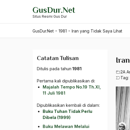
Skip
GusDur.Net
to
Situs Resmi Gus Dur
content
-
-
GusDur.Net
1981
Iran yang Tidak Saya Lihat
Catatan Tulisan
Ira
Ditulis pada tahun
1981
2A A
Tag:
Pertama kali dipublikasikan di:
Majalah Tempo No.19 Th.XI,
11 Juli 1981
Dipublikasikan kembali di dalam:
Buku Tuhan Tidak Perlu
Dibela (1999)
Buku Melawan Melalui