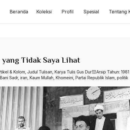
Beranda
Koleksi
Profil
Spesial
Tentang 
n yang Tidak Saya Lihat
rtikel & Kolom
,
Judul Tulisan
,
Karya Tulis Gus Dur
Arsip Tahun:
1981
Bani Sadr
,
iran
,
Kaum Mullah
,
Khomeini
,
Partai Republik Islam
,
politik