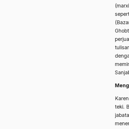
(marx
seper
(Baza
Ghobt
perju
tulisa
denga
memim
Sanja
Menga
Karen
teki.
jabat
menen