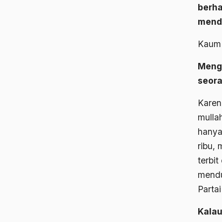
berha
mendi
Kaum 
Menga
seora
Karen
mulla
hanya 
ribu,
terbit
mendu
Partai
Kalau