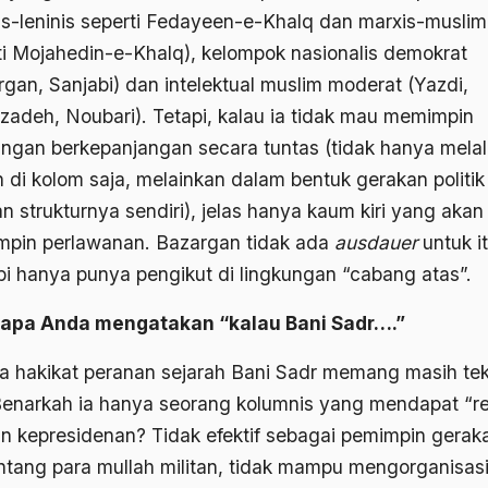
is-leninis seperti Fedayeen-e-Khalq dan marxis-muslim
ti Mojahedin-e-Khalq), kelompok nasionalis demokrat
rgan, Sanjabi) dan intelektual muslim moderat (Yazdi,
zadeh, Noubari). Tetapi, kalau ia tidak mau memimpin
angan berkepanjangan secara tuntas (tidak hanya melal
n di kolom saja, melainkan dalam bentuk gerakan politik
n strukturnya sendiri), jelas hanya kaum kiri yang akan
pin perlawanan. Bazargan tidak ada
ausdauer
untuk it
bi hanya punya pengikut di lingkungan “cabang atas”.
pa Anda mengatakan “kalau Bani Sadr….”
a hakikat peranan sejarah Bani Sadr memang masih te
 Benarkah ia hanya seorang kolumnis yang mendapat “re
an kepresidenan? Tidak efektif sebagai pemimpin gerak
tang para mullah militan, tidak mampu mengorganisas