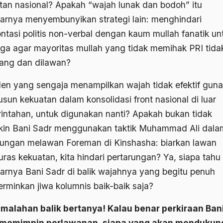
tan nasional? Apakah “wajah lunak dan bodoh” itu
arnya menyembunyikan strategi lain: menghindari
ontasi politis non-verbal dengan kaum mullah fanatik un
ga agar mayoritas mullah yang tidak memihak PRI tidak
tang dan dilawan?
den yang sengaja menampilkan wajah tidak efektif guna
sun kekuatan dalam konsolidasi front nasional di luar
intahan, untuk digunakan nanti? Apakah bukan tidak
in Bani Sadr menggunakan taktik Muhammad Ali dala
rungan melawan Foreman di Kinshasha: biarkan lawan
ras kekuatan, kita hindari pertarungan? Ya, siapa tahu
arnya Bani Sadr di balik wajahnya yang begitu penuh
rminkan jiwa kolumnis baik-baik saja?
malahan balik bertanya! Kalau benar perkiraan Ban
 memimpin perlawanan, siapa yang akan mendukun