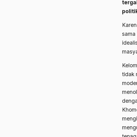
terga
politi
Karen
sama 
ideal
masya
Kelomp
tidak
moder
menol
denga
Khome
mengi
mengu
tenag