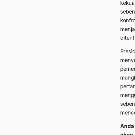
kekua
seben
konfr
menja
diten
Presi
menyu
pemer
mungk
perta
mengu
seben
mence
Anda 
akan