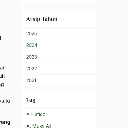
900 – Rumpun Ilmu
Lainnya
Arsip Tahun
2025
l
2024
2023
han
2022
luh
2021
ng
2020
Tag
yaitu
2019
A Hafidz
2018
yang
A. Mukti Ali
2017