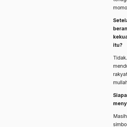
momok
Setel
beran
kekua
itu?
Tidak.
mendu
rakya
mulla
Siapa
menyi
Masih
simbo