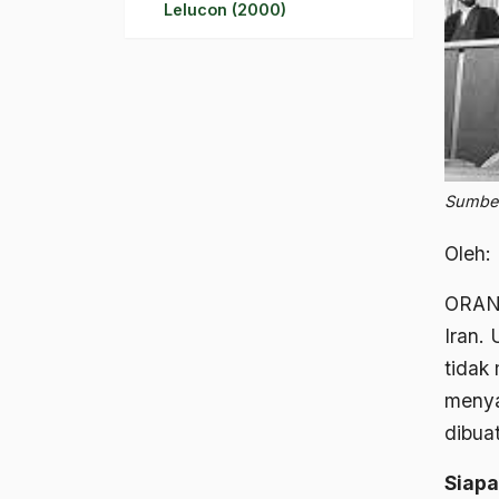
Lelucon (2000)
Sumber
Oleh:
ORANG
Iran.
tidak 
menya
dibua
Siapa