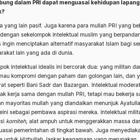
bung dalam PRI dapat menguasai kehidupan lapan
k?
a yang lain pasif. Juga karena para mullah PRI yang be
dengan sekelompok intelektual muslim yang berpanda
is ingin menciptakan alternatif masyarakat Islam bagi s
rakat lain yang ada di dunia.
ok intelektual idealis ini bercorak dua: yang militan da
 mau kompromi dengan paham dan golongan lain, dan 
at seperti Bani Sadr dan Bazargan. Intelektual modera
ak kerja sama dengan mullah PRI, tetapi mau bekerja 
n mayoritas mullah yang diandaikan menunjuk Ayatull
ini sebagai pembawa aspirasi mereka. Intelektual milit
si
komiteh
, alat ampuh untuk menggerakkan massa da
asai pemerintahan di tingkat bawah. Juga menyediak
a untuk Hizbullah, laskar keagamaan yang merupakan