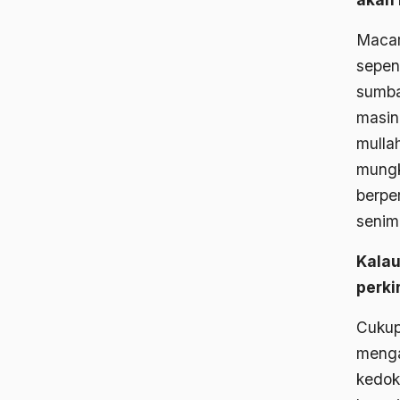
Macam
sepen
sumba
masin
mulla
mungk
berpe
senim
Kalau
perki
Cukup
menga
kedok