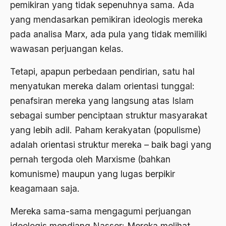
pemikiran yang tidak sepenuhnya sama. Ada
Aktivis Muda
yang mendasarkan pemikiran ideologis mereka
pada analisa Marx, ada pula yang tidak memiliki
akulturasi
wawasan perjuangan kelas.
akulturasi budaya
Tetapi, apapun perbedaan pendirian, satu hal
Al Asnawi
menyatukan mereka dalam orientasi tunggal:
al qaeda
penafsiran mereka yang langsung atas Islam
Al-Azhar
sebagai sumber penciptaan struktur masyarakat
yang lebih adil. Paham kerakyatan (populisme)
Al-Ghazali
adalah orientasi struktur mereka – baik bagi yang
Al-Ikhwanu Al-Muslimun
pernah tergoda oleh Marxisme (bahkan
Al-Ikhwanul Muslimin
komunisme) maupun yang lugas berpikir
keagamaan saja.
al-Khalil Ibnu Ahmad al-Farahidi
Al-Maududi
Mereka sama-sama mengagumi perjuangan
ideologis mendiang Nasser: Mereka melihat