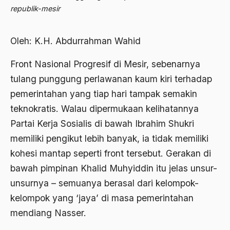
Abdi Masyarakat
republik-mesir
2011
abdul wahid hasyim
2010
Oleh: K.H. Abdurrahman Wahid
Abdullah Badawi
2009
Abdullah Sungkar
Front Nasional Progresif di Mesir, sebenarnya
2008
tulang punggung perlawanan kaum kiri terhadap
Abdullah Syafi'i
pemerintahan yang tiap hari tampak semakin
2007
Abdurrahman Addakhil
teknokratis. Walau dipermukaan kelihatannya
2006
abdurrahman wahid
Partai Kerja Sosialis di bawah Ibrahim Shukri
2005
memiliki pengikut lebih banyak, ia tidak memiliki
Abolisi
kohesi mantap seperti front tersebut. Gerakan di
2004
Aboulhasan Bani Sadr
bawah pimpinan Khalid Muhyiddin itu jelas unsur-
2003
abri
unsurnya – semuanya berasal dari kelompok-
2002
kelompok yang ‘jaya’ di masa pemerintahan
Abu AMrin Ibnu Alla'
mendiang Nasser.
2001
Abu Bakar Ba’asyir