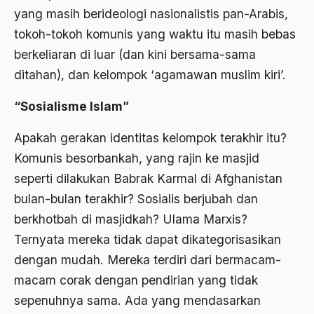
yang masih berideologi nasionalistis pan-Arabis,
Ajaran AGama
tokoh-tokoh komunis yang waktu itu masih bebas
Ajaran Agama Islam
berkeliaran di luar (dan kini bersama-sama
Ajaran Islam
ditahan), dan kelompok ‘agamawan muslim kiri’.
ajaran kemasyarakatan
“Sosialisme Islam
”
Ajengan SIngaparna
Apakah gerakan identitas kelompok terakhir itu?
Akademi Betawi
Komunis besorbankah, yang rajin ke masjid
Akademi Jakarta
seperti dilakukan Babrak Karmal di Afghanistan
bulan-bulan terakhir? Sosialis berjubah dan
Akbar tanjung
berkhotbah di masjidkah? Ulama Marxis?
akhlak
Ternyata mereka tidak dapat dikategorisasikan
Akhlaq
dengan mudah. Mereka terdiri dari bermacam-
macam corak dengan pendirian yang tidak
Akidah
sepenuhnya sama. Ada yang mendasarkan
Aktivis