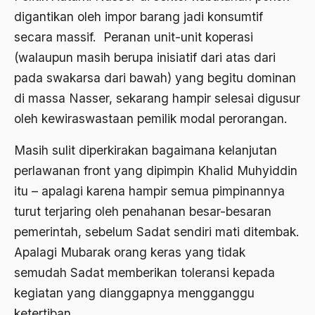
digantikan oleh impor barang jadi konsumtif
Agama di Asia
secara massif. Peranan unit-unit koperasi
agama elitis
(walaupun masih berupa inisiatif dari atas dari
pada swakarsa dari bawah) yang begitu dominan
Agama Hukum
di massa Nasser, sekarang hampir selesai digusur
Agama Inovasi
oleh kewiraswastaan pemilik modal perorangan.
Agama Islam
Masih sulit diperkirakan bagaimana kelanjutan
agama populer
perlawanan front yang dipimpin Khalid Muhyiddin
Agama Terang
itu – apalagi karena hampir semua pimpinannya
turut terjaring oleh penahanan besar-besaran
Agamawan
pemerintah, sebelum Sadat sendiri mati ditembak.
Agenda Nasional
Apalagi Mubarak orang keras yang tidak
Agraria
semudah Sadat memberikan toleransi kepada
kegiatan yang dianggapnya mengganggu
agraris
ketertiban.