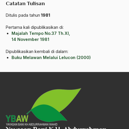
Catatan Tulisan
amerika latin
Ditulis pada tahun
1981
amerika serikat
Amien Rais
Pertama kali dipublikasikan di:
Majalah Tempo No.37 Th.XI,
Amin Iskandar
14 November 1981
Amir
Dipublikasikan kembali di dalam:
Buku Melawan Melalui Lelucon (2000)
Amir Syakib Arsalan
Amirn Rais
amrozi
Anak ibrahim
Anatomi
Andi Mallarangeng
Andre Gide