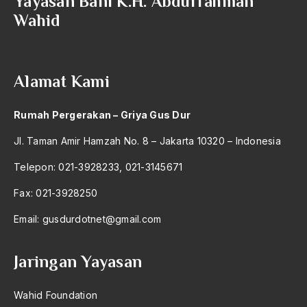
Yayasan Bani K.H. Abdurrahman
Wahid
Angkatan Laut AS
Ansor
Antara Keyakinan dan Keuletan
Alamat Kami
Antarumat Beragama
Rumah Pergerakan – Griya Gus Dur
Anti Kekerasan
Jl. Taman Amir Hamzah No. 8 – Jakarta 10320 – Indonesia
Anti Klimak
Telepon: 021-3928233, 021-3145671
Anti-Kekerasan
Fax: 021-3928250
António de Oliveira Salazar
Email:
gusdurdotnet@gmail.com
Antonio Gramsci
Antony Van Leeuwenhoek
Jaringan Yayasan
antropologi
Wahid Foundation
antroposentrisme