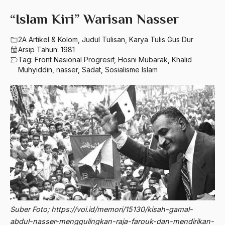
580 – Ilmu Sosial Humaniora
2023
“Islam Kiri” Warisan Nasser
A. Mukti Ali
630 – Agama Dan Filsafat
2022
A. Mustofa Bisri
2A Artikel & Kolom
,
Judul Tulisan
,
Karya Tulis Gus Dur
660 – Ilmu Seni, Desain dan Media
Arsip Tahun:
1981
2021
A. Yani
Tag:
Front Nasional Progresif
,
Hosni Mubarak
,
Khalid
710 – Ilmu Pendidikan
Muhyiddin
,
nasser
,
Sadat
,
Sosialisme Islam
2020
A.A. Baramudi
900 – Rumpun Ilmu Lainnya
2019
A.A. Navis
2018
A.H Nasution
2017
A.S
2016
Aal Usul Teroris
2015
Abad 21
2014
Abad Modern
2013
Abd. Moqsith Ghazali
Suber Foto; https://voi.id/memori/15130/kisah-gamal-
abdul-nasser-menggulingkan-raja-farouk-dan-mendirikan-
2012