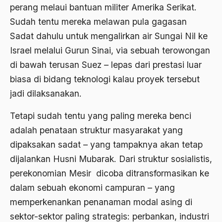
perang melaui bantuan militer Amerika Serikat.
1988
Adat Siri
Sudah tentu mereka melawan pula gagasan
1987
Adi Sasono
Sadat dahulu untuk mengalirkan air Sungai Nil ke
1986
Adil dan Makmur
Israel melalui Gurun Sinai, via sebuah terowongan
di bawah terusan Suez – lepas dari prestasi luar
1985
Adipati Unus
biasa di bidang teknologi kalau proyek tersebut
1984
Administrasi Negara
jadi dilaksanakan.
1983
Adnan Buyung Nasution
Tetapi sudah tentu yang paling mereka benci
1982
Adopsi
adalah penataan struktur masyarakat yang
1981
Adu Pinalti
dipaksakan sadat – yang tampaknya akan tetap
dijalankan Husni Mubarak. Dari struktur sosialistis,
1980
Advisors
perekonomian Mesir dicoba ditransformasikan ke
1979
Aera-Europa
dalam sebuah ekonomi campuran – yang
1978
Afganistan
memperkenankan penanaman modal asing di
1977
sektor-sektor paling strategis: perbankan, industri
Afiliasi Kultural