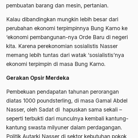
pembuatan barang dan mesin, pertanian.
1976
Afrika
Kalau dibandingkan mungkin lebih besar dari
1975
Afrika utara
perubahan ekonomi terpimpinnya Bung Karno ke
1974
agama
‘ekonomi pembangunan-nya Orde Baru di negeri
1973
Agama & Negara
kita. Karena perekonomian sosialistis Nasser
1972
memang lebih tuntas dari watak ‘sosialistis’nya
Agama Asli
ekonomi terpimpin di masa Bung Karno.
1971
Agama Asli Indonesia
Gerakan Opsir Merdeka
Agama dan Negara
Pembekuan pendapatan tahunan perorangan
Agama dan negaraa
diatas 1000 poundsterling, di masa Gamal Abdel
Agama dan Pemerintah
Nasser, oleh Sadat di hapuskan sama sekali –
Agama dan Politik
seperti terbukti dari munculnya kembali kantung-
Agama dan Praktis
kantung swasta milyuner dalam perdagangan.
Politik Autarki Nasser di sektor kebutuhan pokok
Agama Demokrasi