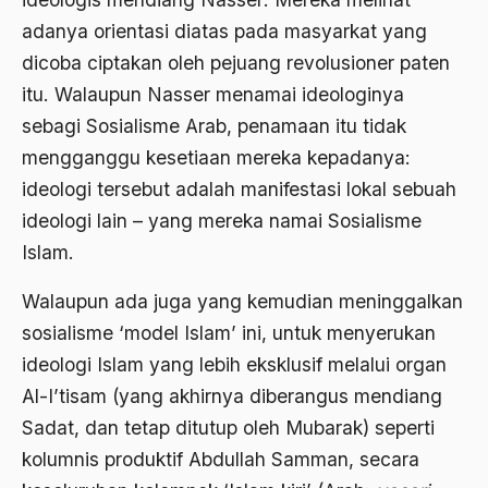
Al-qua'an dan Hadist
adanya orientasi diatas pada masyarkat yang
al-quran
dicoba ciptakan oleh pejuang revolusioner paten
Alexander Solzhenitsyin
itu. Walaupun Nasser menamai ideologinya
sebagi Sosialisme Arab, penamaan itu tidak
Ali Khomeini
mengganggu kesetiaan mereka kepadanya:
Ali Murtopo
ideologi tersebut adalah manifestasi lokal sebuah
Ali Shariati
ideologi lain – yang mereka namai Sosialisme
Islam.
Ali Sidikin
Ali Syahbana
Walaupun ada juga yang kemudian meninggalkan
sosialisme ‘model Islam’ ini, untuk menyerukan
Aliran AHmadiyah
ideologi Islam yang lebih eksklusif melalui organ
Aliran Kepercayaan
Al-I’tisam (yang akhirnya diberangus mendiang
Alistair Cook
Sadat, dan tetap ditutup oleh Mubarak) seperti
kolumnis produktif Abdullah Samman, secara
Allah