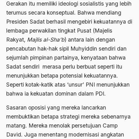
2000
Gerakan itu memiliki ideologi sosialistis yang lebih
Abu Hanifah
terumus secara konseptual. Bahwa mendiang
1999
abu jihad
Presiden Sadat berhasil mengebiri kekuatannya di
1998
Abu Sangkan
lembaga perwakilan tingkat Pusat (Majelis
1997
Rakyat,
Majlis al-Sha’b
) antara lain dengan
Abu Zayd
pencabutan hak-hak sipil Muhyiddin sendiri dan
1996
Aceh
sejumlah pimpinan partainya, kenyataan bahwa
1995
Ad-daulah
Sadat sendiri merasa perlu berbuat seperti itu
1994
menunjukkan betapa potensial kekuatannya.
Adagium
Seperti kotak-katik atas ‘unsur’ PNI menunjukkan
1993
Adaptif Islam
bahwa ia kekuatan dominan dalam PDI.
1992
adat
Sasaran oposisi yang mereka lancarkan
1991
Adat dan Syari'at
membuktikan betapa strategi mereka sebenarnya
1990
Adat Ngada
matang. Mereka menolak persetujuan Camp
1989
David. Juga menentang modernisasi angkatan
Adat Pra-Islam