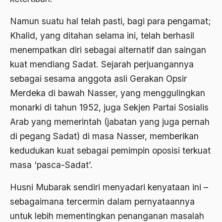
Agum Gumelar
Namun suatu hal telah pasti, bagi para pengamat;
Agus Miftah
Khalid, yang ditahan selama ini, telah berhasil
Ahimsa
menempatkan diri sebagai alternatif dan saingan
Ahli
kuat mendiang Sadat. Sejarah perjuangannya
sebagai sesama anggota asli Gerakan Opsir
ahli fikih
Merdeka di bawah Nasser, yang menggulingkan
Ahli Ilmu Agama
monarki di tahun 1952, juga Sekjen Partai Sosialis
Ahli waris
Arab yang memerintah (jabatan yang juga pernah
di pegang Sadat) di masa Nasser, memberikan
ahlul sunnah wal jamaah
kedudukan kuat sebagai pemimpin oposisi terkuat
Ahlussunnah
masa ‘pasca-Sadat’.
Ahlussunnah Wal jamaah
Husni Mubarak sendiri menyadari kenyataan ini –
Ahmad Benbella
sebagaimana tercermin dalam pernyataannya
Ahmad Daudy
untuk lebih mementingkan penanganan masalah