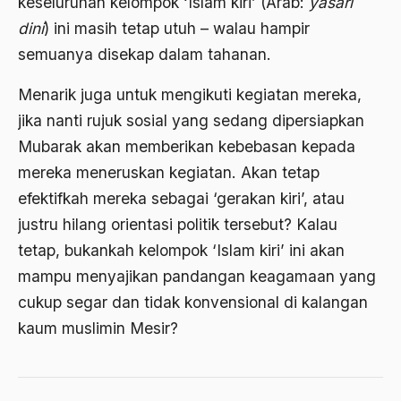
keseluruhan kelompok ‘Islam kiri’ (Arab:
yasari
ALmanak
dini
) ini masih tetap utuh – walau hampir
Alternatif Moral
semuanya disekap dalam tahanan.
Alternatif Nilai
Menarik juga untuk mengikuti kegiatan mereka,
Alternatif Politis
jika nanti rujuk sosial yang sedang dipersiapkan
Mubarak akan memberikan kebebasan kepada
Alumni Sayid Al-Maliki
mereka meneruskan kegiatan. Akan tetap
Alvin W. Gouldner
efektifkah mereka sebagai ‘gerakan kiri’, atau
Amangkurat
justru hilang orientasi politik tersebut? Kalau
Amar Ma'ruf Nahi Munkar
tetap, bukankah kelompok ‘Islam kiri’ ini akan
mampu menyajikan pandangan keagamaan yang
ambisi politik
cukup segar dan tidak konvensional di kalangan
Ambivalen
kaum muslimin Mesir?
ambon
Amerika