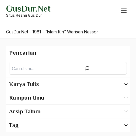
Skip
GusDur.Net
to
content
Situs Resmi Gus Dur
GusDur.Net
-
1981
-
“Islam Kiri” Warisan Nasser
Pencarian
Pencarian
Karya Tulis
Karya Tulis Gus Dur
Rumpun Ilmu
Karya Tulis Tentang Gus Dur
500 – Ilmu Bahasa
Arsip Tahun
530 – Ilmu Bahasa Asing
2025
Tag
550 – Ilmu Ekonomi
2024
A Hafidz