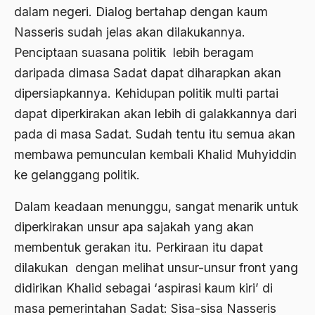
dalam negeri. Dialog bertahap dengan kaum
Ahmad Dhani
Nasseris sudah jelas akan dilakukannya.
Ahmad Hasan Rurbi
Penciptaan suasana politik lebih beragam
Ahmad Khomeini
daripada dimasa Sadat dapat diharapkan akan
Ahmad Syafi’i Ma’arif
dipersiapkannya. Kehidupan politik multi partai
dapat diperkirakan akan lebih di galakkannya dari
Ahmad Tirtisudiro
pada di masa Sadat. Sudah tentu itu semua akan
ahmad wahib
membawa pemunculan kembali Khalid Muhyiddin
Ahmad Wahid
ke gelanggang politik.
Ahmadiyah
Dalam keadaan menunggu, sangat menarik untuk
AIDS
diperkirakan unsur apa sajakah yang akan
membentuk gerakan itu. Perkiraan itu dapat
Airport
dilakukan dengan melihat unsur-unsur front yang
Airport Changi
didirikan Khalid sebagai ‘aspirasi kaum kiri’ di
Airport Noto Hadi Negoro
masa pemerintahan Sadat: Sisa-sisa Nasseris