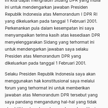
ini kita dapat menghadiri Sidang DPR yang mulia
2000
ini untuk mendengarkan jawaban Presiden
Abu Hanifah
Republik Indonesia atas Memorandum I DPR RI
1999
abu jihad
yang dikeluarkan pada tanggal 1 Februari 2001.
1998
Abu Sangkan
Perkenankan pula dalam kesempatan ini saya
1997
menyampaikan terima kasih atas kesediaan DPR
Abu Zayd
menyelenggarakan Sidang yang terhormat ini
1996
Aceh
untuk mendengarkan jawaban saya selaku
1995
Ad-daulah
Presiden atas Memorandum DPR yang
1994
dikeluarkan pada tanggal 1 Februari 2001.
Adagium
1993
Adaptif Islam
Selaku Presiden Republik Indonesia saya akan
1992
menggunakan hak konstitusional saya melalui
adat
forum yang terhormat ini untuk memberikan
1991
Adat dan Syari'at
jawaban atas Memorandum DPR tersebut yang
1990
Adat Ngada
saya pandang mengandung hal-hal yang tidak
1989