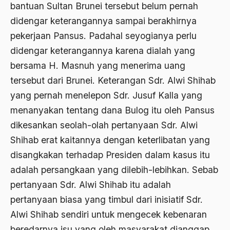
bantuan Sultan Brunei tersebut belum pernah
Birokratis
didengar keterangannya sampai berakhirnya
pekerjaan Pansus. Padahal seyogianya perlu
birokratisasi
didengar keterangannya karena dialah yang
Bis Kota
bersama H. Masnuh yang menerima uang
bis PPD
tersebut dari Brunei. Keterangan Sdr. Alwi Shihab
yang pernah menelepon Sdr. Jusuf Kalla yang
bisri syansuri
menanyakan tentang dana Bulog itu oleh Pansus
BJ. Habibie
dikesankan seolah-olah pertanyaan Sdr. Alwi
BLBI
Shihab erat kaitannya dengan keterlibatan yang
disangkakan terhadap Presiden dalam kasus itu
Blitzkrieg
adalah persangkaan yang dilebih-lebihkan. Sebab
Bobot Sangkaan
pertanyaan Sdr. Alwi Shihab itu adalah
Bom
pertanyaan biasa yang timbul dari inisiatif Sdr.
Alwi Shihab sendiri untuk mengecek kebenaran
bom bali
beredarnya isu yang oleh masyarakat dianggap