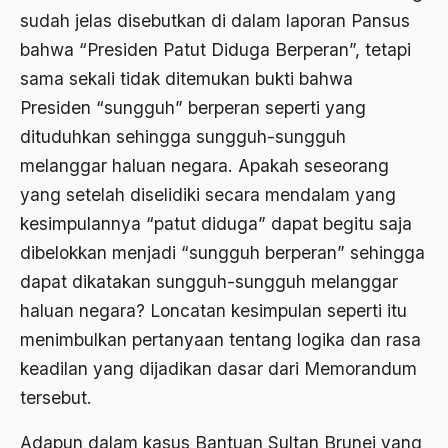
Amerika
sudah jelas disebutkan di dalam laporan Pansus
amerika latin
bahwa “Presiden Patut Diduga Berperan”, tetapi
sama sekali tidak ditemukan bukti bahwa
amerika serikat
Presiden “sungguh” berperan seperti yang
Amien Rais
dituduhkan sehingga sungguh-sungguh
Amin Iskandar
melanggar haluan negara. Apakah seseorang
Amir
yang setelah diselidiki secara mendalam yang
kesimpulannya “patut diduga” dapat begitu saja
Amir Syakib Arsalan
dibelokkan menjadi “sungguh berperan” sehingga
Amirn Rais
dapat dikatakan sungguh-sungguh melanggar
amrozi
haluan negara? Loncatan kesimpulan seperti itu
menimbulkan pertanyaan tentang logika dan rasa
Anak ibrahim
keadilan yang dijadikan dasar dari Memorandum
Anatomi
tersebut.
Andi Mallarangeng
Adapun dalam kasus Bantuan Sultan Brunei yang