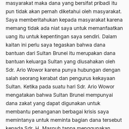
masyarakat maka dana yang bersifat pribadi itu
antroposentrisme
pun tidak akan pernah diketahui oleh masyarakat.
Anwar Ibrahim
Saya memberitahukan kepada masyarakat karena
Anwar Sadat
memang tidak ada niat saya untuk memanfaatkan
uang itu untuk kepentingan saya sendiri. Dalam
apa yang kau cari palupi
kaitan ini perlu saya tegaskan bahwa dana
Aparat Keamanan
bantuan dari Sultan Brunei itu merupakan dana
APEC
bantuan keluarga Sultan yang diusahakan oleh
Sdr. Ario Wowor karena punya hubungan dengan
Apel Akbar NU
salah seorang kerabat dan pengurus kekayaan
APRI
Sultan. Ketika pada suatu hari Sdr. Ario Wowor
Ar-Raniry
mengatakan bahwa Sultan Brunei mempunyai
dana zakat yang dapat digunakan untuk
arab
membantu penanganan berbagai krisis saya
arabisasi
memintanya untuk meminta bagian dana tersebut
arafat
kepada Sdr. H. Masnuh tanpa menggunakan