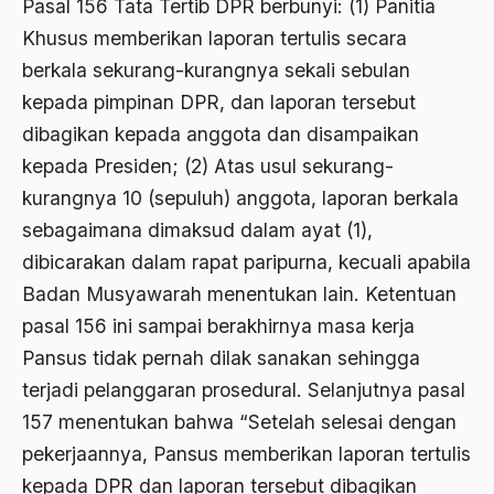
Pasal 156 Tata Tertib DPR berbunyi: (1) Panitia
Belgia
Khusus memberikan laporan tertulis secara
Ben Anderson
berkala sekurang-kurangnya sekali sebulan
Benazir Bhutto
kepada pimpinan DPR, dan laporan tersebut
dibagikan kepada anggota dan disampaikan
bencana alam
kepada Presiden; (2) Atas usul sekurang-
benny moerdani
kurangnya 10 (sepuluh) anggota, laporan berkala
Benturan Antar Budaya
sebagaimana dimaksud dalam ayat (1),
dibicarakan dalam rapat paripurna, kecuali apabila
Beragama Secara Inklusif
Badan Musyawarah menentukan lain. Ketentuan
Berdzikir
pasal 156 ini sampai berakhirnya masa kerja
Berita
Pansus tidak pernah dilak sanakan sehingga
terjadi pelanggaran prosedural. Selanjutnya pasal
bersabar
157 menentukan bahwa “Setelah selesai dengan
Bersyukur
pekerjaannya, Pansus memberikan laporan tertulis
Betawi
kepada DPR dan laporan tersebut dibagikan