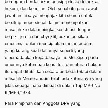
bernegara berdasarkan prinsip-prinsip demokrasi,
1977
Afiliasi Kultural
hukum, dan keadilan. Oleh sebab itu pada awal
1976
Afrika
jawaban ini saya mengajak kita semua untuk
1975
Afrika utara
bersikap proporsional dalam menempatkan
1974
masalah ke dalam bingkai konstitusi dengan
agama
berpikir jernih dan obyektif, bukan bersikap
1973
Agama & Negara
emosional dalam menciptakan memorandum
1972
Agama Asli
yang kurang kuat dasarnya seperti yang
1971
diperhadapkan kepada saya ini. Meskipun pada
Agama Asli Indonesia
umumnya ketentuan konstitusi dan aturan hukum
Agama dan Negara
itu dapat ditafsirkan secara berbeda tetapi dalam
Agama dan negaraa
masalah Memorandum telah ada kriterianya yang
jelas sebagaimana dimuat di dalam Tap MPR No
Agama dan Pemerintah
III/MPR/1978.
Agama dan Politik
Para Pimpinan dan Anggota DPR yang
Agama dan Praktis