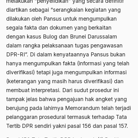
melakukan “penyelidikan” yang secara definitif
Barathiya Janata Party
diartikan sebagai “serangkaian kegiatan yang
BArisan Nasional
dilakukan oleh Pansus untuk mengumpulkan
Barroness Cox
segala fakta dan dokumen yang berkaitan
dengan kasus Bulog dan Brunei Darussalam
Batak
dalam rangka pelaksanaan tugas pengawasan
Batavia
DPR-RI”. Di dalam kenyataannya Pansus bukan
BBC
hanya mengumpulkan fakta (informasi yang telah
diverifikasi) tetapi juga mengumpulkan informasi
BBM
(keterangan yang masih harus diverifikasi) dan
Beethoven
membuat interpretasi. Dari sudut prosedur ini
Begin
tampak jelas bahwa pengajuan hak angket yang
Beijing
berujung pada lahirnya Memorandum telah terjadi
pelanggaran prosedural termasuk terhadap Tata
Belanakan
Tertib DPR sendiri yakni pasal 156 dan pasal 157.
belanda