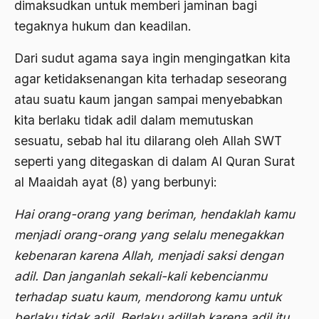
dimaksudkan untuk memberi jaminan bagi
Bung karno
tegaknya hukum dan keadilan.
Bung Tomo
Dari sudut agama saya ingin mengingatkan kita
burdah
agar ketidaksenangan kita terhadap seseorang
atau suatu kaum jangan sampai menyebabkan
Burhanudin
kita berlaku tidak adil dalam memutuskan
Burung-Burung Manyar
sesuatu, sebab hal itu dilarang oleh Allah SWT
Buya Hamka
seperti yang ditegaskan di dalam Al Quran Surat
al Maaidah ayat (8) yang berbunyi:
cak nur
caleg
Hai orang-orang yang beriman, hendaklah kamu
menjadi orang-orang yang selalu menegakkan
Caligula
kebenaran karena Allah, menjadi saksi dengan
Calon Legislatif
adil. Dan janganlah sekali-kali kebencianmu
Calon presiden
terhadap suatu kaum, mendorong kamu untuk
berlaku tidak adil. Berlaku adillah karena adil itu