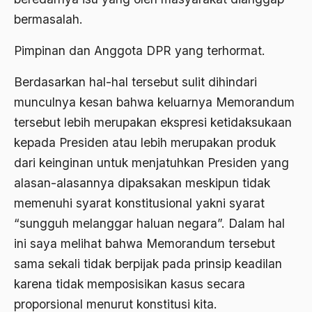
bom borobudur
bermasalah.
bom irak
Pimpinan dan Anggota DPR yang terhormat.
BPKK
Berdasarkan hal-hal tersebut sulit dihindari
BPR
munculnya kesan bahwa keluarnya Memorandum
brawijaya
tersebut lebih merupakan ekspresi ketidaksukaan
Brawijaya V
kepada Presiden atau lebih merupakan produk
dari keinginan untuk menjatuhkan Presiden yang
Brazil
alasan-alasannya dipaksakan meskipun tidak
Brigjen K
memenuhi syarat konstitusional yakni syarat
Budak Sosiologis
“sungguh melanggar haluan negara”. Dalam hal
ini saya melihat bahwa Memorandum tersebut
budaya
sama sekali tidak berpijak pada prinsip keadilan
Budaya Altenatif
karena tidak memposisikan kasus secara
Budaya bangsa
proporsional menurut konstitusi kita.