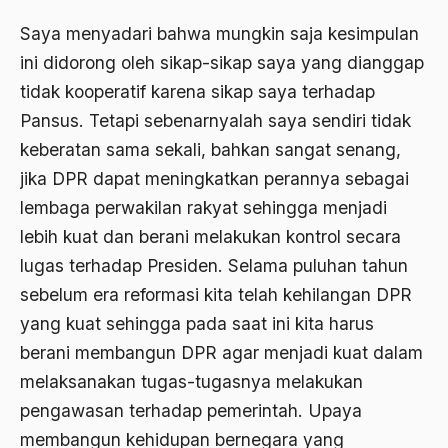
budaya Barat
Saya menyadari bahwa mungkin saja kesimpulan
Budaya baru
ini didorong oleh sikap-sikap saya yang dianggap
tidak kooperatif karena sikap saya terhadap
budaya daerah
Pansus. Tetapi sebenarnyalah saya sendiri tidak
Budaya dan Pendidikan
keberatan sama sekali, bahkan sangat senang,
Budaya Indonesia
jika DPR dapat meningkatkan perannya sebagai
budaya jawa
lembaga perwakilan rakyat sehingga menjadi
lebih kuat dan berani melakukan kontrol secara
Budaya Kaum Santri
lugas terhadap Presiden. Selama puluhan tahun
Budaya Keraton
sebelum era reformasi kita telah kehilangan DPR
Budaya Lama
yang kuat sehingga pada saat ini kita harus
berani membangun DPR agar menjadi kuat dalam
Budaya Pesantren
melaksanakan tugas-tugasnya melakukan
Budaya Politik
pengawasan terhadap pemerintah. Upaya
Budaya Usaha
membangun kehidupan bernegara yang