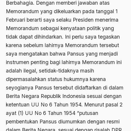
Berbahagia. Dengan memberi jawaban atas
Agama Demokrasi
Memorandum yang dikeluarkan pada tanggal 1
Agama di Asia
Februari berarti saya selaku Presiden menerima
Memorandum sebagai kenyataan politik yang
agama elitis
tidak dapat dihindarkan. Ini perlu saya tegaskan
Agama Hukum
karena sebelum lahirnya Memorandum tersebut
Agama Inovasi
saya mengatakan bahwa Pansus yang menjadi
Agama Islam
instrumen penting bagi lahirnya Memorandum ini
adalah ilegal, setidak-tidaknya masih
agama populer
dipermasalahkan status hukumnya karena
Agama Terang
seyogianya Pansus tersebut didaftarkan di dalam
Agamawan
Berita Negara Republik Indonesia sesuai dengan
ketentuan UU No 6 Tahun 1954. Menurut pasal 2
Agenda Nasional
ayat (1) UU No 6 Tahun 1954 “putusan
Agraria
pembentukan Pansus diumumkan dengan resmi
agraris
dalam Berita Negara, sesuai dengan risalah DPR