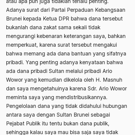
atau apa pun juga tidaklah terlalu penting.
asean
Adanya surat dari Partai Perpaduan Kebangsaan
Asghar Ali Engineer
Brunei kepada Ketua DPR bahwa dana tersebut
Ashram Ghandi
bukanlah dana zakat sama sekali tidak
Asia
mengurangi kebenaran keterangan saya, bahkan
memperkuat, karena surat tersebut mengakui
Asia Tenggara
bahwa memang ada dana bantuan yang sifatnya
Asimilasi
pribadi. Yang penting adanya kenyataan bahwa
Askar
ada dana pribadi Sultan melalui pribadi Ario
Wowor yang kemudian dikelola oleh H. Masnuh
Asosiasi
dan saya mengetahuinya karena Sdr. Ario Wowor
Aspek Etika
meminta saya yang mendistribusikannya.
Aspek Politis
Pengelolaan dana yang tidak didahului hubungan
antara saya dengan Sultan Brunei sebagai
Aspek religius Agama
Pejabat Publik itu tentu bukan dana publik,
Aspek Teknis
sehingga kalau saya mau bisa saja saya tidak