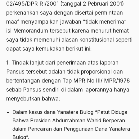
02/495/DPR RI/2001 (tanggal 2 Pebruari 2001)
Aktivis
perkenankan saya dengan disertai permintaan
Aktivis Muda
maaf menyampaikan jawaban “tidak menerima”
akulturasi
isi Memorandum tersebut karena menurut hemat
saya tidak memenuhi alasan konstitusional seperti
akulturasi budaya
dapat saya kemukakan berikut ini:
Al Asnawi
1. Tindak lanjut dari penerimaan atas laporan
al qaeda
Pansus tersebut adalah tidak proporsional dan
Al-Azhar
bertentangan dengan Tap MPR No III/ MPR/1978
Al-Ghazali
sebab Pansus sendiri di dalam laporannya hanya
menyebutkan bahwa:
Al-Ikhwanu Al-Muslimun
Al-Ikhwanul Muslimin
Dalam kasus dana Yanatera Bulog “Patut Diduga
Bahwa Presiden Abdurrahman Wahid Berperan
al-Khalil Ibnu Ahmad al-Farahidi
dalam Pencairan dan Penggunaan Dana Yanatera
Al-Maududi
Bulog”.