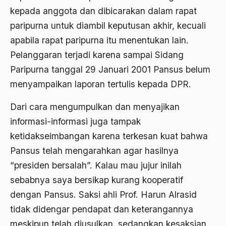
kepada anggota dan dibicarakan dalam rapat
BHairawa
paripurna untuk diambil keputusan akhir, kecuali
Bhairawan
apabila rapat paripurna itu menentukan lain.
Bharatiya Janatha Party
Pelanggaran terjadi karena sampai Sidang
Bhineka Tunggal Ika
Paripurna tanggal 29 Januari 2001 Pansus belum
menyampaikan laporan tertulis kepada DPR.
Bhinneka Tunggal Ika
Dari cara mengumpulkan dan menyajikan
biaya
informasi-informasi juga tampak
Bid'ah Phoby
ketidakseimbangan karena terkesan kuat bahwa
Bidan NU
Pansus telah mengarahkan agar hasilnya
Bidang Budaya dan Sastra
“presiden bersalah”. Kalau mau jujur inilah
sebabnya saya bersikap kurang kooperatif
Bidang Kebudayaan
dengan Pansus. Saksi ahli Prof. Harun Alrasid
Bidang Niaga
tidak didengar pendapat dan keterangannya
Bidang Produksi
meskipun telah diusulkan, sedangkan kesaksian