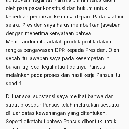
oleh para pakar konstitusi dan hukum untuk
Banjar
keperluan perbaikan ke masa depan. Pada saat ini
bank
selaku Presiden saya harus memberikan jawaban
Bank Central Amerika
dengan menerima kenyataan bahwa
Memorandum itu adalah produk politik dalam
Bank Mualat Indonesia
rangka pengawasan DPR kepada Presiden. Oleh
Bank Perkeditan rakyat
sebab itu jawaban saya pada kesempatan ini
Bank Summa
bukan lagi soal legal atau tidaknya Pansus
melainkan pada proses dan hasil kerja Pansus itu
bank syariah
sendiri.
Banser
Di luar soal substansi saya melihat bahwa dari
Banten
sudut prosedur Pansus telah melakukan sesuatu
Banyuwangi
di luar batas kewenangan yang ditentukan.
Bapak Koperasi
Seperti diketahui bahwa Pansus dibentuk untuk