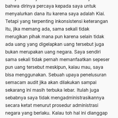
bacaan mulia
bahwa dirinya percaya kepada saya untuk
menyalurkan dana itu karena saya adalah Kiai.
Badan Usaha
Tetapi yang terpenting inkonsistensi keterangan
Bagus Hadikusumo
itu, jika memang ada, sama sekali tidak
Baha'i
merugikan pihak mana pun karena selain tidak
ada uang yang digelapkan uang tersebut juga
baharuddin Aritonang
bukan merupakan uang negara. Saya sendiri
Bahasa Indonesia
sama sekali tidak pernah memanfaatkan sepeser
Bahasa Internasional
pun uang tersebut meskipun, kalau mau, saya
bisa menggunakan. Sebuah upaya penelusuran
Bahasa melayu
semacam audit jika akan dilakukan sampai
Bahasa Nasional
sekarang ini masih terbuka lebar. Itulah juga
Bahsul Masail
sebabnya saya tidak mengadministrasikannya
secara ketat menurut prosedur administrasi
Baku Bae
negara yang berlaku. Kalau toh hal ini dianggap
bali