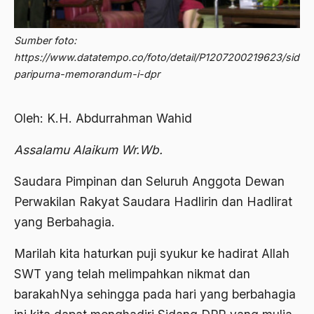
2012
Abdi Masyarakat
2011
Sumber foto:
abdul wahid hasyim
https://www.datatempo.co/foto/detail/P1207200219623/sidan
2010
Abdullah Badawi
paripurna-memorandum-i-dpr
2009
Abdullah Sungkar
Oleh: K.H. Abdurrahman Wahid
2008
Abdullah Syafi'i
2007
Assalamu Alaikum Wr.Wb.
Abdurrahman Addakhil
2006
abdurrahman wahid
Saudara Pimpinan dan Seluruh Anggota Dewan
2005
Perwakilan Rakyat Saudara Hadlirin dan Hadlirat
Abolisi
yang Berbahagia.
2004
Aboulhasan Bani Sadr
Marilah kita haturkan puji syukur ke hadirat Allah
2003
abri
SWT yang telah melimpahkan nikmat dan
2002
Abu AMrin Ibnu Alla'
barakahNya sehingga pada hari yang berbahagia
2001
Abu Bakar Ba’asyir