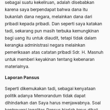
sebagai suatu kekeliruan, adalah disebabkan
Bambang Pranomo
karena saya berpendapat bahwa dana itu
Bangladesh
bukanlah dana negara, melainkan dana dari
pribadi kepada pribadi. Dan seperti saya katakan
bangsa
tadi, sekarang pun masih terbuka kemungkinan
bangsa arab
bagi uang itu untuk diaudit, tetapi tidak dalam
Bangsa Berdaulat
kerangka administrasi negara melainkan
pemeriksaan atas catatan pribadi Sdr. H. Masnuh
Bangsa dan Negara
untuk memberi keyakinan tentang kebenaran
Bangsa Indonesia
materialnya.
Bangsa Jawa
Laporan Pansus
Bangsa Sunda
Seperti dikemukakan tadi, sebagai kenyataan
Bangsa Tenggang Rasa
politik adanya Memorandum tidak dapat
Bangsawan
dihindarkan dan Saya harus menjawabnya. Soal
Bani Sadr
kontroversi legalitas Pansus biarlah terus dikaji