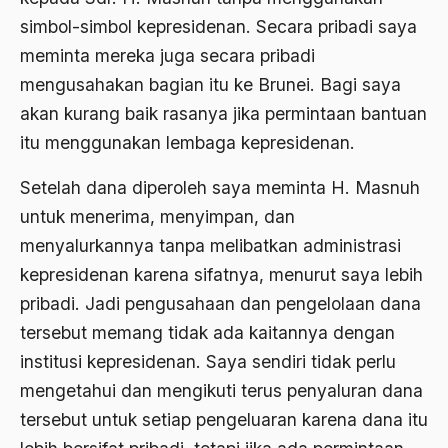
simbol-simbol kepresidenan. Secara pribadi saya
Ard
meminta mereka juga secara pribadi
area studies
mengusahakan bagian itu ke Brunei. Bagi saya
Argentina
akan kurang baik rasanya jika permintaan bantuan
Ariel Saron
itu menggunakan lembaga kepresidenan.
Ariel Sharon
Setelah dana diperoleh saya meminta H. Masnuh
untuk menerima, menyimpan, dan
Ario Wowor
menyalurkannya tanpa melibatkan administrasi
Aristoteles
kepresidenan karena sifatnya, menurut saya lebih
Arnold Y. Toynbeen
pribadi. Jadi pengusahaan dan pengelolaan dana
Arogansi Birokrasi
tersebut memang tidak ada kaitannya dengan
institusi kepresidenan. Saya sendiri tidak perlu
Arrigo Sacchi
mengetahui dan mengikuti terus penyaluran dana
Arswendo
tersebut untuk setiap pengeluaran karena dana itu
Arswendo Atmowiloto