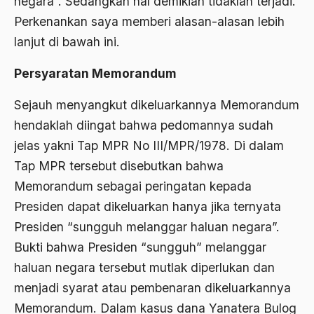
negara”. Sedangkan hal demikian tidaklah terjadi.
Perkenankan saya memberi alasan-alasan lebih
ALmanak
lanjut di bawah ini.
Alternatif Moral
Persyaratan Memorandum
Alternatif Nilai
Alternatif Politis
Sejauh menyangkut dikeluarkannya Memorandum
hendaklah diingat bahwa pedomannya sudah
Alumni Sayid Al-Maliki
jelas yakni Tap MPR No III/MPR/1978. Di dalam
Alvin W. Gouldner
Tap MPR tersebut disebutkan bahwa
Amangkurat
Memorandum sebagai peringatan kepada
Presiden dapat dikeluarkan hanya jika ternyata
Amar Ma'ruf Nahi Munkar
Presiden “sungguh melanggar haluan negara”.
ambisi politik
Bukti bahwa Presiden “sungguh” melanggar
Ambivalen
haluan negara tersebut mutlak diperlukan dan
menjadi syarat atau pembenaran dikeluarkannya
ambon
Memorandum. Dalam kasus dana Yanatera Bulog