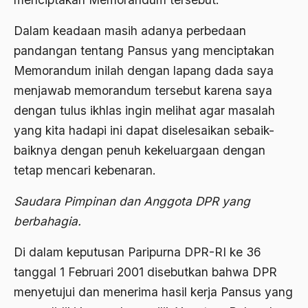
Ahmad Dhani
Dalam keadaan masih adanya perbedaan
pandangan tentang Pansus yang menciptakan
Ahmad Hasan Rurbi
Memorandum inilah dengan lapang dada saya
Ahmad Khomeini
menjawab memorandum tersebut karena saya
Ahmad Syafi’i Ma’arif
dengan tulus ikhlas ingin melihat agar masalah
yang kita hadapi ini dapat diselesaikan sebaik-
Ahmad Tirtisudiro
baiknya dengan penuh kekeluargaan dengan
ahmad wahib
tetap mencari kebenaran.
Ahmad Wahid
Saudara Pimpinan dan Anggota DPR yang
Ahmadiyah
berbahagia.
AIDS
Di dalam keputusan Paripurna DPR-RI ke 36
Airport
tanggal 1 Februari 2001 disebutkan bahwa DPR
Airport Changi
menyetujui dan menerima hasil kerja Pansus yang