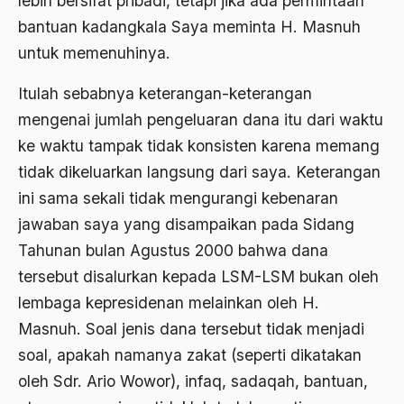
lebih bersifat pribadi, tetapi jika ada permintaan
bantuan kadangkala Saya meminta H. Masnuh
Arti Kepemimpinan
untuk memenuhinya.
artikel gus dur
Itulah sebabnya keterangan-keterangan
asal-usul tradisi keilmuan pesantren
mengenai jumlah pengeluaran dana itu dari waktu
Asas Islam
ke waktu tampak tidak konsisten karena memang
Asas Keagamaan
tidak dikeluarkan langsung dari saya. Keterangan
ini sama sekali tidak mengurangi kebenaran
asas kebangsaan
jawaban saya yang disampaikan pada Sidang
Asas Organisasi Islam
Tahunan bulan Agustus 2000 bahwa dana
Asas Pancasila
tersebut disalurkan kepada LSM-LSM bukan oleh
lembaga kepresidenan melainkan oleh H.
Asas Permusyawaratan
Masnuh. Soal jenis dana tersebut tidak menjadi
Asas Pluralisme
soal, apakah namanya zakat (seperti dikatakan
Asas Tunggal
oleh Sdr. Ario Wowor), infaq, sadaqah, bantuan,