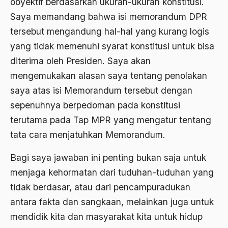
obyektif berdasarkan ukuran-ukuran konstitusi.
Adat Pra-Islam
Saya memandang bahwa isi memorandum DPR
1988
Adat Siri
tersebut mengandung hal-hal yang kurang logis
1987
Adi Sasono
yang tidak memenuhi syarat konstitusi untuk bisa
1986
diterima oleh Presiden. Saya akan
Adil dan Makmur
mengemukakan alasan saya tentang penolakan
1985
Adipati Unus
saya atas isi Memorandum tersebut dengan
1984
Administrasi Negara
sepenuhnya berpedoman pada konstitusi
1983
Adnan Buyung Nasution
terutama pada Tap MPR yang mengatur tentang
tata cara menjatuhkan Memorandum.
1982
Adopsi
1981
Bagi saya jawaban ini penting bukan saja untuk
Adu Pinalti
menjaga kehormatan dari tuduhan-tuduhan yang
1980
Advisors
tidak berdasar, atau dari pencampuradukan
1979
Aera-Europa
antara fakta dan sangkaan, melainkan juga untuk
1978
Afganistan
mendidik kita dan masyarakat kita untuk hidup