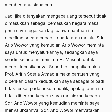
Aspirasi Politik
memberitahu siapa pun.
asrul sani
Jadi jika ditanyakan mengapa uang tersebut tidak
Aswad Mahasin
dimasukkan sebagai pemasukan negara maka
perlu saya tegaskan lagi bahwa bantuan itu
ASWAJA
diberikan secara pribadi kepada atau melalui Sdr.
Asyura 1414
Ario Wowor yang kemudian Ario Wowor meminta
Atheisme
saya untuk menyalurkannya, sedangkan saya
sendiri kemudian meminta H. Masnuh untuk
Aturan Hukum
mendistribusikannya. Seperti disampaikan oleh
Australia
Prof. Arifin Soeria Atmadja maka bantuan yang
Austro Melanesia
diberikan dalam kedudukan saya sebagai pribadi
tidak terikat pada hukum publik, apalagi dana itu
Ayat Al-Quran
tidak diberikan kepada saya melainkan kepada
Ayatullah Zanjani
Sdr. Ario Wowor yang kemudian meminta saya
Azyumardi Azra
menyalurkannya. Sdr. Ario Wowor menyatakan