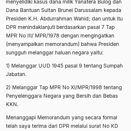
menyelidiki kasus dana milik Yanatera Bulog dan
Airport Noto Hadi Negoro
Dana Bantuan Sultan Brunei Darussalam kepada
Ajaran AGama
Presiden K.H. Abdurrahman Wahid; dan untuk itu
Ajaran Agama Islam
DPR menindaklanjuti berdasarkan pasal 7 Tap
MPR No III/ MPR/1978 dengan mengingatkan
Ajaran Islam
(menyampaikan memorandum) bahwa Presiden
ajaran kemasyarakatan
sungguh melanggar haluan negara yaitu:
Ajengan SIngaparna
1) Melanggar UUD 1945 pasal 9 tentang Sumpah
Akademi Betawi
Jabatan.
Akademi Jakarta
2) Melanggar Tap MPR No XI/MPR/1998 tentang
Akbar tanjung
Penyelenggara Negara yang Bersih dan Bebas
akhlak
KKN.
Akhlaq
Menanggapi Memorandum yang secara formal
Akidah
telah saya terima dari DPR melalui surat No KD