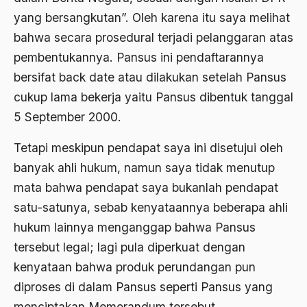
yang bersangkutan”. Oleh karena itu saya melihat
Agum Gumelar
bahwa secara prosedural terjadi pelanggaran atas
Agus Miftah
pembentukannya. Pansus ini pendaftarannya
Ahimsa
bersifat back date atau dilakukan setelah Pansus
cukup lama bekerja yaitu Pansus dibentuk tanggal
Ahli
5 September 2000.
ahli fikih
Tetapi meskipun pendapat saya ini disetujui oleh
Ahli Ilmu Agama
banyak ahli hukum, namun saya tidak menutup
Ahli waris
mata bahwa pendapat saya bukanlah pendapat
ahlul sunnah wal jamaah
satu-satunya, sebab kenyataannya beberapa ahli
hukum lainnya menganggap bahwa Pansus
Ahlussunnah
tersebut legal; lagi pula diperkuat dengan
Ahlussunnah Wal jamaah
kenyataan bahwa produk perundangan pun
Ahmad Benbella
diproses di dalam Pansus seperti Pansus yang
menciptakan Memorandum tersebut.
Ahmad Daudy