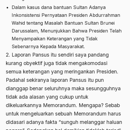
Al-qua'an dan Hadist
Dalam kasus dana bantuan Sultan Adanya
Inkonsistensi Pernyataan Presiden Abdurrahman
al-quran
Wahid tentang Masalah Bantuan Sultan Brunei
Alexander Solzhenitsyin
Darussalam, Menunjukkan Bahwa Presiden Telah
Menyampaikan Keterangan yang Tidak
Ali Khomeini
Sebenarnya Kepada Masyarakat.
Ali Murtopo
2. Laporan Pansus itu sendiri saya pandang
Ali Shariati
kurang obyektif juga tidak mengakomodasi
semua keterangan yang meringankan Presiden.
Ali Sidikin
Padahal sekiranya laporan Pansus itu pun
Ali Syahbana
dianggap benar seluruhnya maka sesungguhnya
Aliran AHmadiyah
tidak ada alasan yang cukup untuk
dikeluarkannya Memorandum. Mengapa? Sebab
Aliran Kepercayaan
untuk mengeluarkan sebuah Memorandum harus
Alistair Cook
didasari adanya fakta “sunguh melanggar haluan
Allah