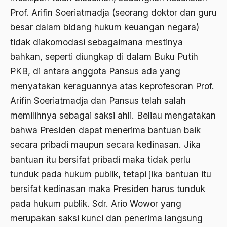
Prof. Arifin Soeriatmadja (seorang doktor dan guru
Bidang Sejarah
besar dalam bidang hukum keuangan negara)
Bill Clinton
tidak diakomodasi sebagaimana mestinya
Bio-mass
bahkan, seperti diungkap di dalam Buku Putih
PKB, di antara anggota Pansus ada yang
Biografi
menyatakan keraguannya atas keprofesoran Prof.
Biografi Kiai Bisri Syansuri
Arifin Soeriatmadja dan Pansus telah salah
birokrasi
memilihnya sebagai saksi ahli. Beliau mengatakan
bahwa Presiden dapat menerima bantuan baik
Birokrasi Agama
secara pribadi maupun secara kedinasan. Jika
Birokrasi Pemerintah
bantuan itu bersifat pribadi maka tidak perlu
Birokrasi Politik
tunduk pada hukum publik, tetapi jika bantuan itu
bersifat kedinasan maka Presiden harus tunduk
Birokrasi Sosialis
pada hukum publik. Sdr. Ario Wowor yang
Birokrat
merupakan saksi kunci dan penerima langsung
Birokrat Islam