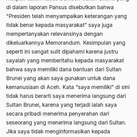
Andre Gide
di dalam laporan Pansus disebutkan bahwa
Angkatan Laut AS
“Presiden telah menyampaikan keterangan yang
tidak benar kepada masyarakat” saya juga
Ansor
mempertanyakan relevansinya dengan
Antara Keyakinan dan Keuletan
dikeluarkannya Memorandum. Kesimpulan yang
Antarumat Beragama
seperti ini sangat sulit dipahami karena justru
sayalah yang memberitahu kepada masyarakat
Anti Kekerasan
bahwa saya memiliki dana bantuan dari Sultan
Anti Klimak
Brunei yang akan saya gunakan untuk dana
Anti-Kekerasan
kemanusiaan di Aceh. Kata “saya memiliki” di sini
tidak harus berarti saya menerima langsung dari
António de Oliveira Salazar
Sultan Brunei, karena yang terjadi ialah saya
Antonio Gramsci
secara pribadi menerima penyerahan dari
Antony Van Leeuwenhoek
seseorang yang menerima langsung dari Sultan.
antropologi
Jika saya tidak menginformasikan kepada