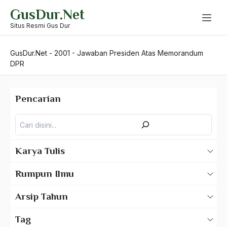
Skip
GusDur.Net
to
content
Situs Resmi Gus Dur
GusDur.Net
-
2001
-
Jawaban Presiden Atas Memorandum
DPR
Pencarian
Pencarian
Karya Tulis
Karya Tulis Gus Dur
Rumpun Ilmu
Karya Tulis Tentang Gus Dur
500 – Ilmu Bahasa
Arsip Tahun
530 – Ilmu Bahasa Asing
2025
Tag