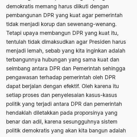
demokratis memang harus diikuti dengan
Budayawan
pembangunan DPR yang kuat agar pemerintah
Budd Schulberg
tidak menjadi korup dan sewenang-wenang.
buddha
Tetapi upaya membangun DPR yang kuat itu,
tentulah tidak dimaksudkan agar Presiden harus
Budha
menjadi lemah, sebab yang kita inginkan adalah
Budu dan Rasa
terbangunnya hubungan yang sama kuat dan
Bugis
seimbang antara DPR dan Pemerintah sehingga
pengawasan terhadap pemerintah oleh DPR
Buku "1492"
dapat berjalan dengan efektif. Oleh karena itu
Buku P4
setiap proses dan penyelesaian kasus-kasus
Buku Primadosa
politik yang terjadi antara DPR dan pemerintah
Bulgaria
hendaklah diletakkan pada proporsinya yang
benar dan adil, karena sesungguhnya sistem
BUMN
politik demokratis yang akan kita bangun adalah
Bung Hatta