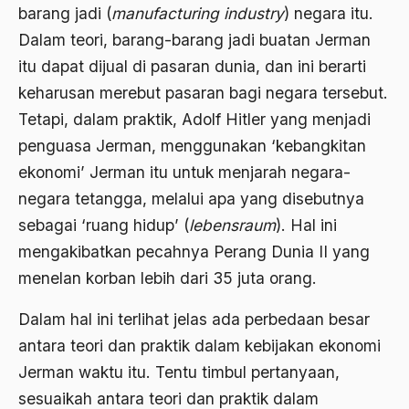
barang jadi (
manufacturing industry
) negara itu.
2000
Abu Hanifah
Dalam teori, barang-barang jadi buatan Jerman
1999
itu dapat dijual di pasaran dunia, dan ini berarti
abu jihad
keharusan merebut pasaran bagi negara tersebut.
1998
Abu Sangkan
Tetapi, dalam praktik, Adolf Hitler yang menjadi
1997
Abu Zayd
penguasa Jerman, menggunakan ‘kebangkitan
1996
ekonomi’ Jerman itu untuk menjarah negara-
Aceh
negara tetangga, melalui apa yang disebutnya
1995
Ad-daulah
sebagai ‘ruang hidup’ (
lebensraum
). Hal ini
1994
Adagium
mengakibatkan pecahnya Perang Dunia II yang
1993
Adaptif Islam
menelan korban lebih dari 35 juta orang.
1992
adat
Dalam hal ini terlihat jelas ada perbedaan besar
1991
antara teori dan praktik dalam kebijakan ekonomi
Adat dan Syari'at
Jerman waktu itu. Tentu timbul pertanyaan,
1990
Adat Ngada
sesuaikah antara teori dan praktik dalam
1989