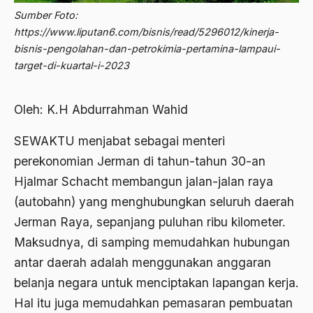
2012
Sumber Foto:
Abdi Masyarakat
https://www.liputan6.com/bisnis/read/5296012/kinerja-
2011
abdul wahid hasyim
bisnis-pengolahan-dan-petrokimia-pertamina-lampaui-
target-di-kuartal-i-2023
2010
Abdullah Badawi
2009
Abdullah Sungkar
Oleh: K.H Abdurrahman Wahid
2008
Abdullah Syafi'i
SEWAKTU menjabat sebagai menteri
2007
Abdurrahman Addakhil
perekonomian Jerman di tahun-tahun 30-an
2006
abdurrahman wahid
Hjalmar Schacht membangun jalan-jalan raya
2005
(autobahn) yang menghubungkan seluruh daerah
Abolisi
Jerman Raya, sepanjang puluhan ribu kilometer.
2004
Aboulhasan Bani Sadr
Maksudnya, di samping memudahkan hubungan
2003
abri
antar daerah adalah menggunakan anggaran
2002
belanja negara untuk menciptakan lapangan kerja.
Abu AMrin Ibnu Alla'
Hal itu juga memudahkan pemasaran pembuatan
2001
Abu Bakar Ba’asyir