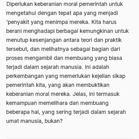
Amerika
Diperlukan keberanian moral pemerintah untuk
amerika latin
mengetahui dengan tepat apa yang menjadi
‘penyakit yang menimpa mereka. Kita harus
amerika serikat
berani menghadapi berbagai kemungkinan untuk
Amien Rais
menutup kesenjangan antara teori dan praktik
Amin Iskandar
tersebut, dan melihatnya sebagai bagian dari
proses mengambil dan membuang yang biasa
Amir
terjadi dalam sejarah manusia. Ini adalah
Amir Syakib Arsalan
perkembangan yang memerlukan kejelian sikap
Amirn Rais
pemerintah kita, yang akan membuktikan
keberanian moral mereka. Jelas, ini termasuk
amrozi
kemampuan memelihara dan membuang
Anak ibrahim
beberapa hal, yang sering terjadi dalam sejarah
Anatomi
umat manusia, bukan?
Andi Mallarangeng