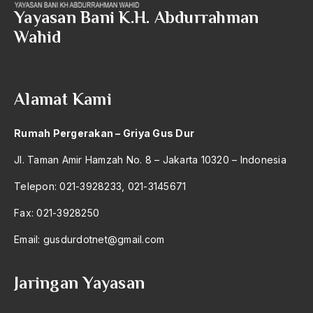
antroposentrisme
Yayasan Bani K.H. Abdurrahman
Wahid
Anwar Ibrahim
Anwar Sadat
apa yang kau cari palupi
Alamat Kami
Aparat Keamanan
Rumah Pergerakan – Griya Gus Dur
APEC
Jl. Taman Amir Hamzah No. 8 – Jakarta 10320 – Indonesia
Apel Akbar NU
Telepon: 021-3928233, 021-3145671
APRI
Fax: 021-3928250
Ar-Raniry
Email:
gusdurdotnet@gmail.com
arab
arabisasi
Jaringan Yayasan
arafat