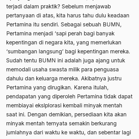
1977
Afiliasi Kultural
terjadi dalam praktik? Sebelum menjawab
1976
pertanyaan di atas, kita harus tahu dulu keadaan
Afrika
Pertamina itu sendiri. Sebagai sebuah BUMN,
1975
Afrika utara
Pertamina menjadi ‘sapi perah bagi banyak
1974
agama
kepentingan di negara kita, yang memerlukan
1973
‘sumbangan langsung’ bagi kepentingan mereka.
Agama & Negara
Sudah tentu BUMN ini adalah juga ajang untuk
1972
Agama Asli
memodali usaha swasta milik para penguasa
1971
Agama Asli Indonesia
dahulu dan keluarga mereka. Akibatnya justru
Agama dan Negara
Pertamina yang dirugikan. Karena itulah,
pendapatan yang diperoleh Pertamina tidak dapat
Agama dan negaraa
membiayai ekslplorasi kembali minyak mentah
Agama dan Pemerintah
saat ini. Dengan demikian, persediaan kita akan
Agama dan Politik
minyak mentah ternyata semakin berkurang
jumlahnya dari waktu ke waktu, dan sebentar lagi
Agama dan Praktis