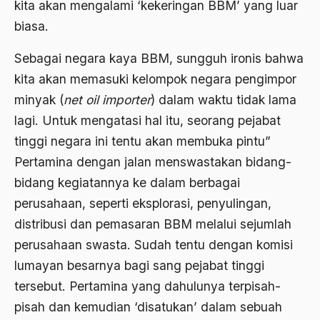
kita akan mengalami ‘kekeringan BBM’ yang luar
Agama Demokrasi
biasa.
Agama di Asia
Sebagai negara kaya BBM, sungguh ironis bahwa
agama elitis
kita akan memasuki kelompok negara pengimpor
Agama Hukum
minyak (
net oil importer
) dalam waktu tidak lama
lagi. Untuk mengatasi hal itu, seorang pejabat
Agama Inovasi
tinggi negara ini tentu akan membuka pintu”
Agama Islam
Pertamina dengan jalan menswastakan bidang-
agama populer
bidang kegiatannya ke dalam berbagai
perusahaan, seperti eksplorasi, penyulingan,
Agama Terang
distribusi dan pemasaran BBM melalui sejumlah
Agamawan
perusahaan swasta. Sudah tentu dengan komisi
Agenda Nasional
lumayan besarnya bagi sang pejabat tinggi
tersebut. Pertamina yang dahulunya terpisah-
Agraria
pisah dan kemudian ‘disatukan’ dalam sebuah
agraris