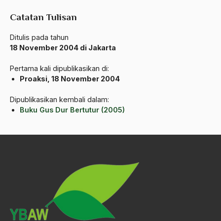
Andre Gide
Catatan Tulisan
Angkatan Laut AS
Ditulis pada tahun
Ansor
18 November 2004 di Jakarta
Antara Keyakinan dan Keuletan
Pertama kali dipublikasikan di:
Proaksi, 18 November 2004
Antarumat Beragama
Anti Kekerasan
Dipublikasikan kembali dalam:
Buku Gus Dur Bertutur (2005)
Anti Klimak
Anti-Kekerasan
António de Oliveira Salazar
Antonio Gramsci
Antony Van Leeuwenhoek
antropologi