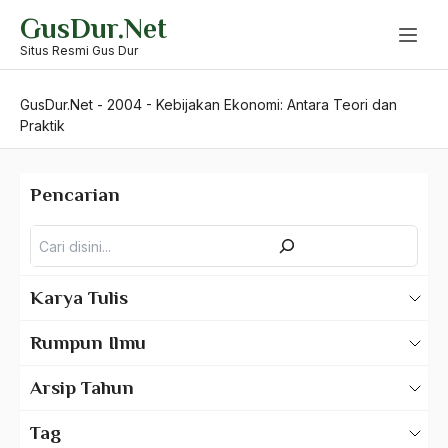
Skip
GusDur.Net
to
content
Situs Resmi Gus Dur
GusDur.Net
-
2004
-
Kebijakan Ekonomi: Antara Teori dan
Praktik
Pencarian
Pencarian
Karya Tulis
Karya Tulis Gus Dur
Rumpun Ilmu
Karya Tulis Tentang Gus Dur
500 – Ilmu Bahasa
Arsip Tahun
530 – Ilmu Bahasa Asing
2025
Tag