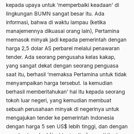
Airport Noto Hadi Negoro
kepada upaya untuk ‘memperbaiki keadaan’ di
lingkungan BUMN sangat besar itu. Ada
Ajaran AGama
informasi, bahwa di waktu lampau (ketika
Ajaran Agama Islam
manajemennya dikuasai orang lain), Pertamina
Ajaran Islam
memasok minyak jadi kepada pemerintah dengan
ajaran kemasyarakatan
harga 2,5 dolar AS perbarel melalui penawaran
tender. Ada seorang pengusaha kelas kakap,
Ajengan SIngaparna
yang sangat dekat dengan seorang penguasa
Akademi Betawi
saat itu, berhasil ‘memaksa Pertamina untuk tidak
Akademi Jakarta
menyampaikan harga tersebut. Ia kemudian
berhasil memberitahukan’ hal itu kepada seorang
Akbar tanjung
tokoh luar negeri, yang kemudian membuat
akhlak
sebuah perusahaan minyak di negerinya untuk
Akhlaq
mengajukan tender ke pemerintah Indonesia
dengan harga 5 sen US$ lebih tinggi, dan dengan
Akidah