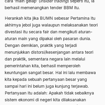
cara ‘main gelap’ (
insider trading
) seperti itu, ia
Aktivis
berhasil memenangkan tender BBM itu.
Aktivis Muda
Herankah kita jika BUMN sebesar Pertamina itu
akulturasi
akhirnya jebol juga walaupun melaksanakan teori
akulturasi budaya
divestasi itu secara fair dan mengikuti aturan-
aturan main yang dipakai oleh pasaran dunia.
Al Asnawi
Dengan demikian, praktik yang terjadi
al qaeda
menunjukkan distorsi/kesenjangan antara teori
Al-Azhar
dan praktik, sementara negara lain melalui
pemerintahan kita, berhasil memperoleh
Al-Ghazali
keuntungan sangat besar. Hal ini lalu membawa
Al-Ikhwanu Al-Muslimun
kita kepada sebuah pertanyaan besar yang
Al-Ikhwanul Muslimin
sampai hari ini belum juga kunjung terjawab.
Pertanyaan itu adalah: Apakah tidak sebaiknya
al-Khalil Ibnu Ahmad al-Farahidi
sistem ekonomi di negeri kita dilaksanakan
Al-Maududi