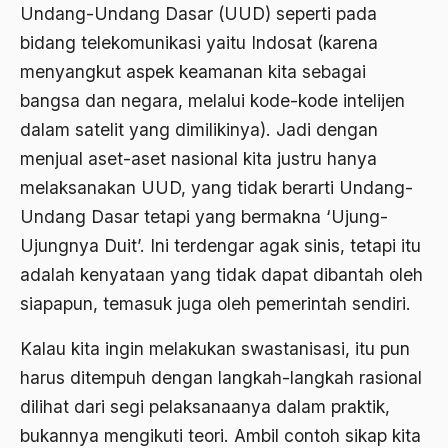
Undang-Undang Dasar (UUD) seperti pada
Ahmad Dhani
bidang telekomunikasi yaitu Indosat (karena
menyangkut aspek keamanan kita sebagai
Ahmad Hasan Rurbi
bangsa dan negara, melalui kode-kode intelijen
Ahmad Khomeini
dalam satelit yang dimilikinya). Jadi dengan
Ahmad Syafi’i Ma’arif
menjual aset-aset nasional kita justru hanya
melaksanakan UUD, yang tidak berarti Undang-
Ahmad Tirtisudiro
Undang Dasar tetapi yang bermakna ‘Ujung-
ahmad wahib
Ujungnya Duit’. Ini terdengar agak sinis, tetapi itu
Ahmad Wahid
adalah kenyataan yang tidak dapat dibantah oleh
siapapun, temasuk juga oleh pemerintah sendiri.
Ahmadiyah
AIDS
Kalau kita ingin melakukan swastanisasi, itu pun
harus ditempuh dengan langkah-langkah rasional
Airport
dilihat dari segi pelaksanaanya dalam praktik,
Airport Changi
bukannya mengikuti teori. Ambil contoh sikap kita