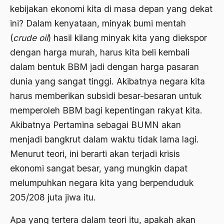
Adat Pra-Islam
kebijakan ekonomi kita di masa depan yang dekat
1988
Adat Siri
ini? Dalam kenyataan, minyak bumi mentah
(
crude oil
) hasil kilang minyak kita yang diekspor
1987
Adi Sasono
dengan harga murah, harus kita beli kembali
1986
Adil dan Makmur
dalam bentuk BBM jadi dengan harga pasaran
1985
Adipati Unus
dunia yang sangat tinggi. Akibatnya negara kita
1984
harus memberikan subsidi besar-besaran untuk
Administrasi Negara
memperoleh BBM bagi kepentingan rakyat kita.
1983
Adnan Buyung Nasution
Akibatnya Pertamina sebagai BUMN akan
1982
Adopsi
menjadi bangkrut dalam waktu tidak lama lagi.
1981
Menurut teori, ini berarti akan terjadi krisis
Adu Pinalti
ekonomi sangat besar, yang mungkin dapat
1980
Advisors
melumpuhkan negara kita yang berpenduduk
1979
Aera-Europa
205/208 juta jiwa itu.
1978
Afganistan
Apa yang tertera dalam teori itu, apakah akan