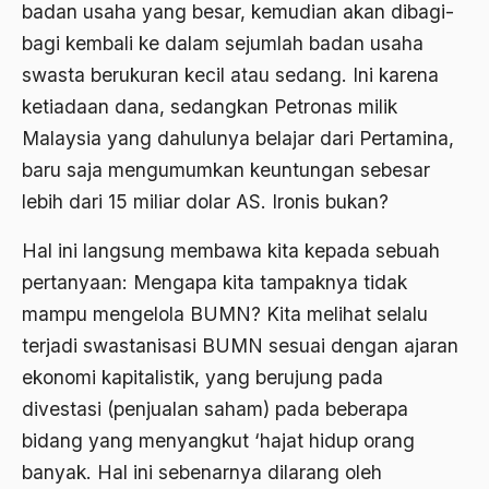
badan usaha yang besar, kemudian akan dibagi-
Agum Gumelar
bagi kembali ke dalam sejumlah badan usaha
swasta berukuran kecil atau sedang. Ini karena
Agus Miftah
ketiadaan dana, sedangkan Petronas milik
Ahimsa
Malaysia yang dahulunya belajar dari Pertamina,
Ahli
baru saja mengumumkan keuntungan sebesar
ahli fikih
lebih dari 15 miliar dolar AS. Ironis bukan?
Ahli Ilmu Agama
Hal ini langsung membawa kita kepada sebuah
pertanyaan: Mengapa kita tampaknya tidak
Ahli waris
mampu mengelola BUMN? Kita melihat selalu
ahlul sunnah wal jamaah
terjadi swastanisasi BUMN sesuai dengan ajaran
Ahlussunnah
ekonomi kapitalistik, yang berujung pada
Ahlussunnah Wal jamaah
divestasi (penjualan saham) pada beberapa
bidang yang menyangkut ‘hajat hidup orang
Ahmad Benbella
banyak. Hal ini sebenarnya dilarang oleh
Ahmad Daudy