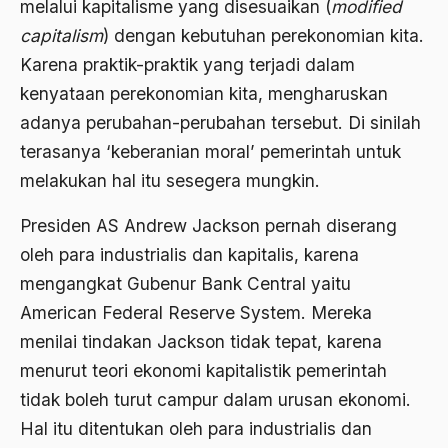
melalui kapitalisme yang disesuaikan (
modified
Al-qua'an dan Hadist
capitalism
) dengan kebutuhan perekonomian kita.
al-quran
Karena praktik-praktik yang terjadi dalam
kenyataan perekonomian kita, mengharuskan
Alexander Solzhenitsyin
adanya perubahan-perubahan tersebut. Di sinilah
Ali Khomeini
terasanya ‘keberanian moral’ pemerintah untuk
Ali Murtopo
melakukan hal itu sesegera mungkin.
Ali Shariati
Presiden AS Andrew Jackson pernah diserang
Ali Sidikin
oleh para industrialis dan kapitalis, karena
mengangkat Gubenur Bank Central yaitu
Ali Syahbana
American Federal Reserve System. Mereka
Aliran AHmadiyah
menilai tindakan Jackson tidak tepat, karena
Aliran Kepercayaan
menurut teori ekonomi kapitalistik pemerintah
tidak boleh turut campur dalam urusan ekonomi.
Alistair Cook
Hal itu ditentukan oleh para industrialis dan
Allah