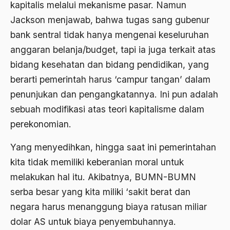
kapitalis melalui mekanisme pasar. Namun
ALmanak
Jackson menjawab, bahwa tugas sang gubenur
bank sentral tidak hanya mengenai keseluruhan
Alternatif Moral
anggaran belanja/budget, tapi ia juga terkait atas
Alternatif Nilai
bidang kesehatan dan bidang pendidikan, yang
Alternatif Politis
berarti pemerintah harus ‘campur tangan’ dalam
penunjukan dan pengangkatannya. Ini pun adalah
Alumni Sayid Al-Maliki
sebuah modifikasi atas teori kapitalisme dalam
Alvin W. Gouldner
perekonomian.
Amangkurat
Yang menyedihkan, hingga saat ini pemerintahan
Amar Ma'ruf Nahi Munkar
kita tidak memiliki keberanian moral untuk
ambisi politik
melakukan hal itu. Akibatnya, BUMN-BUMN
serba besar yang kita miliki ‘sakit berat dan
Ambivalen
negara harus menanggung biaya ratusan miliar
ambon
dolar AS untuk biaya penyembuhannya.