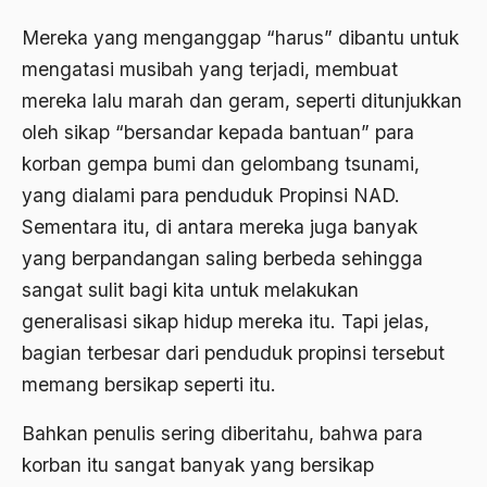
Aktivis Muda
Mereka yang menganggap “harus” dibantu untuk
mengatasi musibah yang terjadi, membuat
akulturasi
mereka lalu marah dan geram, seperti ditunjukkan
akulturasi budaya
oleh sikap “bersandar kepada bantuan” para
Al Asnawi
korban gempa bumi dan gelombang tsunami,
yang dialami para penduduk Propinsi NAD.
al qaeda
Sementara itu, di antara mereka juga banyak
Al-Azhar
yang berpandangan saling berbeda sehingga
Al-Ghazali
sangat sulit bagi kita untuk melakukan
generalisasi sikap hidup mereka itu. Tapi jelas,
Al-Ikhwanu Al-Muslimun
bagian terbesar dari penduduk propinsi tersebut
Al-Ikhwanul Muslimin
memang bersikap seperti itu.
al-Khalil Ibnu Ahmad al-Farahidi
Bahkan penulis sering diberitahu, bahwa para
Al-Maududi
korban itu sangat banyak yang bersikap