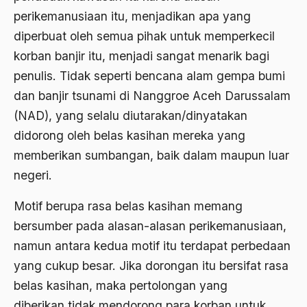
1988
perikemanusiaan itu, menjadikan apa yang
Adat Siri
diperbuat oleh semua pihak untuk memperkecil
1987
Adi Sasono
korban banjir itu, menjadi sangat menarik bagi
1986
Adil dan Makmur
penulis. Tidak seperti bencana alam gempa bumi
1985
Adipati Unus
dan banjir tsunami di Nanggroe Aceh Darussalam
(NAD), yang selalu diutarakan/dinyatakan
1984
Administrasi Negara
didorong oleh belas kasihan mereka yang
1983
Adnan Buyung Nasution
memberikan sumbangan, baik dalam maupun luar
1982
Adopsi
negeri.
1981
Adu Pinalti
Motif berupa rasa belas kasihan memang
1980
Advisors
bersumber pada alasan-alasan perikemanusiaan,
namun antara kedua motif itu terdapat perbedaan
1979
Aera-Europa
yang cukup besar. Jika dorongan itu bersifat rasa
1978
Afganistan
belas kasihan, maka pertolongan yang
1977
Afiliasi Kultural
diberikan tidak mendorong para korban untuk