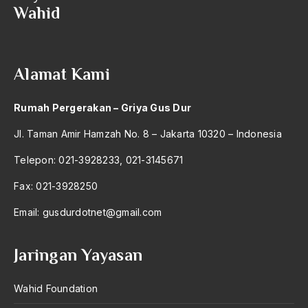
Arti Kepemimpinan
Wahid
artikel gus dur
asal-usul tradisi keilmuan pesantren
Alamat Kami
Asas Islam
Rumah Pergerakan – Griya Gus Dur
Asas Keagamaan
Jl. Taman Amir Hamzah No. 8 – Jakarta 10320 – Indonesia
asas kebangsaan
Telepon: 021-3928233, 021-3145671
Asas Organisasi Islam
Fax: 021-3928250
Asas Pancasila
Email:
gusdurdotnet@gmail.com
Asas Permusyawaratan
Asas Pluralisme
Jaringan Yayasan
Asas Tunggal
Wahid Foundation
asean