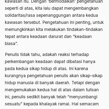
kawasan itu. Dengan ‘bermodalkan’ pengetahuan
Angkatan Laut AS
seperti di atas, kita lalu dapat mengembangkan
solidaritas/rasa sepenanggungan antara kedua
Ansor
kawasan tersebut. Pengetahuan ini penting, untuk
Antara Keyakinan dan Keuletan
memungkinkan kita melakukan tindakan-tindakan
Antarumat Beragama
tepat antara keadaan darurat dan “keadaan
biasa”.
Anti Kekerasan
Anti Klimak
Penulis tidak tahu, adakah reaksi terhadap
perkembangan keadaan dapat dibatasi hanya
Anti-Kekerasan
pada kedua sikap hidup di atas. Ini karena
António de Oliveira Salazar
kurangnya pengetahuan penulis akan sikap-sikap
Antonio Gramsci
hidup manusia di banyak daerah. Tetapi dengan
mengemukakan kedua hal di atas dalam tulisan
Antony Van Leeuwenhoek
ini, penulis sedikit banyak telah “menyumbangi
antropologi
sesuatu” kepada khalayak ramai. Hal semacam
antroposentrisme