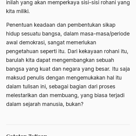
inilah yang akan memperkaya sisi-sisi rohani yang
Anwar Ibrahim
kita miliki.
Anwar Sadat
Penentuan keadaan dan pembentukan sikap
hidup sesuatu bangsa, dalam masa-masa/periode
apa yang kau cari palupi
awal demokrasi, sangat memerlukan
Aparat Keamanan
pengetahuan seperti itu. Dari kekayaan rohani itu,
APEC
barulah kita dapat mengembangkan sebuah
Apel Akbar NU
bangsa yang kuat dan negara yang besar. Itu saja
maksud penulis dengan mengemukakan hal itu
APRI
dalam tulisan ini, sebagai bagian dari proses
Ar-Raniry
melestarikan dan membuang, yang biasa terjadi
arab
dalam sejarah manusia, bukan?
arabisasi
arafat