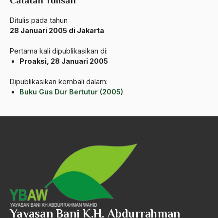
Catatan Tulisan
Ard
Ditulis pada tahun
area studies
28 Januari 2005 di Jakarta
Argentina
Pertama kali dipublikasikan di:
Ariel Saron
Proaksi, 28 Januari 2005
Ariel Sharon
Dipublikasikan kembali dalam:
Buku Gus Dur Bertutur (2005)
Ario Wowor
Aristoteles
Arnold Y. Toynbeen
Arogansi Birokrasi
Arrigo Sacchi
Arswendo
Arswendo Atmowiloto
Yayasan Bani K.H. Abdurrahman