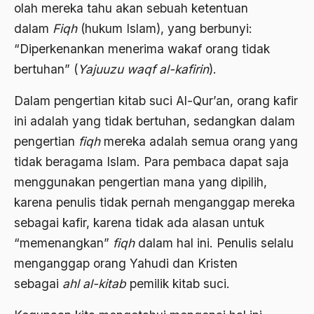
olah mereka tahu akan sebuah ketentuan
ALmanak
dalam
Fiqh
(hukum Islam), yang berbunyi:
Alternatif Moral
“Diperkenankan menerima wakaf orang tidak
Alternatif Nilai
bertuhan” (
Yajuuzu waqf al-kafirin
).
Alternatif Politis
Dalam pengertian kitab suci Al-Qur’an, orang kafir
Alumni Sayid Al-Maliki
ini adalah yang tidak bertuhan, sedangkan dalam
pengertian
fiqh
mereka adalah semua orang yang
Alvin W. Gouldner
tidak beragama Islam. Para pembaca dapat saja
Amangkurat
menggunakan pengertian mana yang dipilih,
Amar Ma'ruf Nahi Munkar
karena penulis tidak pernah menganggap mereka
ambisi politik
sebagai kafir, karena tidak ada alasan untuk
“memenangkan”
fiqh
dalam hal ini. Penulis selalu
Ambivalen
menganggap orang Yahudi dan Kristen
ambon
sebagai
ahl al-kitab
pemilik kitab suci.
Amerika