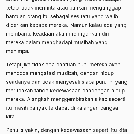
Ahmad Dhani
tetapi tidak meminta atau bahkan menganggap
bantuan orang itu sebagai sesuatu yang wajib
Ahmad Hasan Rurbi
diberikan kepada mereka. Namun kalau ada yang
Ahmad Khomeini
membantu keadaan akan meringankan diri
Ahmad Syafi’i Ma’arif
mereka dalam menghadapi musibah yang
Ahmad Tirtisudiro
menimpa.
ahmad wahib
Tetapi jika tidak ada bantuan pun, mereka akan
mencoba mengatasi musibah, dengan hidup
Ahmad Wahid
seadanya dan tidak menyesali siapa pun. Ini yang
Ahmadiyah
merupakan tanda kedewasaan pandangan hidup
AIDS
mereka. Alangkah menggembirakan sikap seperti
Airport
itu masih banyak terdapat di kalangan bangsa
kita.
Airport Changi
Penulis yakin, dengan kedewasaan seperti itu kita
Airport Noto Hadi Negoro