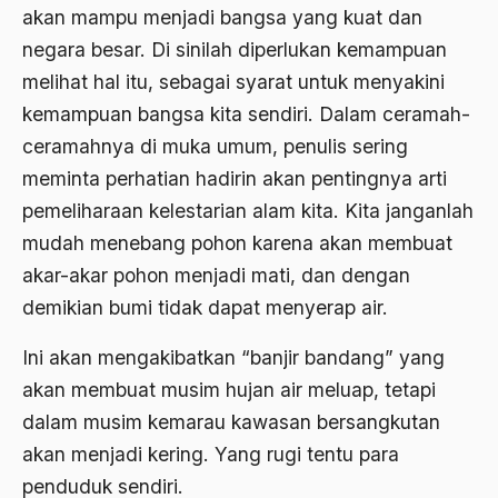
akan mampu menjadi bangsa yang kuat dan
Ajaran AGama
negara besar. Di sinilah diperlukan kemampuan
Ajaran Agama Islam
melihat hal itu, sebagai syarat untuk menyakini
Ajaran Islam
kemampuan bangsa kita sendiri. Dalam ceramah-
ceramahnya di muka umum, penulis sering
ajaran kemasyarakatan
meminta perhatian hadirin akan pentingnya arti
Ajengan SIngaparna
pemeliharaan kelestarian alam kita. Kita janganlah
Akademi Betawi
mudah menebang pohon karena akan membuat
akar-akar pohon menjadi mati, dan dengan
Akademi Jakarta
demikian bumi tidak dapat menyerap air.
Akbar tanjung
Ini akan mengakibatkan “banjir bandang” yang
akhlak
akan membuat musim hujan air meluap, tetapi
Akhlaq
dalam musim kemarau kawasan bersangkutan
Akidah
akan menjadi kering. Yang rugi tentu para
penduduk sendiri.
Aktivis