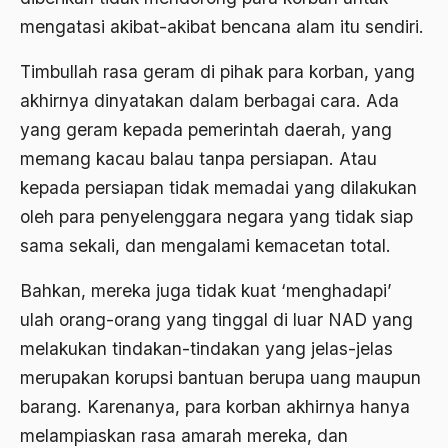
1976
mengatasi akibat-akibat bencana alam itu sendiri.
Afrika
1975
Afrika utara
Timbullah rasa geram di pihak para korban, yang
akhirnya dinyatakan dalam berbagai cara. Ada
1974
agama
yang geram kepada pemerintah daerah, yang
1973
Agama & Negara
memang kacau balau tanpa persiapan. Atau
1972
Agama Asli
kepada persiapan tidak memadai yang dilakukan
1971
oleh para penyelenggara negara yang tidak siap
Agama Asli Indonesia
sama sekali, dan mengalami kemacetan total.
Agama dan Negara
Bahkan, mereka juga tidak kuat ‘menghadapi’
Agama dan negaraa
ulah orang-orang yang tinggal di luar NAD yang
Agama dan Pemerintah
melakukan tindakan-tindakan yang jelas-jelas
Agama dan Politik
merupakan korupsi bantuan berupa uang maupun
barang. Karenanya, para korban akhirnya hanya
Agama dan Praktis
melampiaskan rasa amarah mereka, dan
Agama Demokrasi