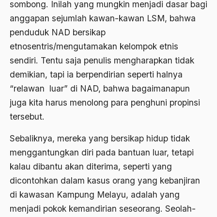
Al-qua'an dan Hadist
sombong. Inilah yang mungkin menjadi dasar bagi
anggapan sejumlah kawan-kawan LSM, bahwa
al-quran
penduduk NAD bersikap
Alexander Solzhenitsyin
etnosentris/mengutamakan kelompok etnis
Ali Khomeini
sendiri. Tentu saja penulis mengharapkan tidak
demikian, tapi ia berpendirian seperti halnya
Ali Murtopo
“relawan luar” di NAD, bahwa bagaimanapun
Ali Shariati
juga kita harus menolong para penghuni propinsi
Ali Sidikin
tersebut.
Ali Syahbana
Sebaliknya, mereka yang bersikap hidup tidak
Aliran AHmadiyah
menggantungkan diri pada bantuan luar, tetapi
kalau dibantu akan diterima, seperti yang
Aliran Kepercayaan
dicontohkan dalam kasus orang yang kebanjiran
Alistair Cook
di kawasan Kampung Melayu, adalah yang
Allah
menjadi pokok kemandirian seseorang. Seolah-