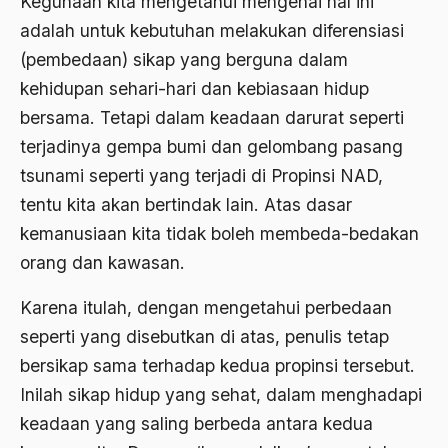
Kegunaan kita mengetahui mengenai hal ini
amerika latin
adalah untuk kebutuhan melakukan diferensiasi
amerika serikat
(pembedaan) sikap yang berguna dalam
kehidupan sehari-hari dan kebiasaan hidup
Amien Rais
bersama. Tetapi dalam keadaan darurat seperti
Amin Iskandar
terjadinya gempa bumi dan gelombang pasang
Amir
tsunami seperti yang terjadi di Propinsi NAD,
tentu kita akan bertindak lain. Atas dasar
Amir Syakib Arsalan
kemanusiaan kita tidak boleh membeda-bedakan
Amirn Rais
orang dan kawasan.
amrozi
Karena itulah, dengan mengetahui perbedaan
Anak ibrahim
seperti yang disebutkan di atas, penulis tetap
Anatomi
bersikap sama terhadap kedua propinsi tersebut.
Inilah sikap hidup yang sehat, dalam menghadapi
Andi Mallarangeng
keadaan yang saling berbeda antara kedua
Andre Gide