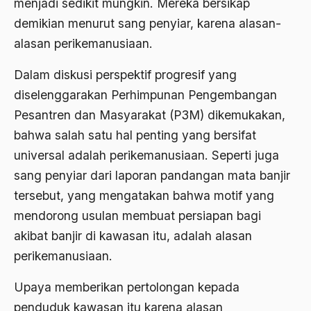
menjadi sedikit mungkin. Mereka bersikap
2000
Abu Hanifah
demikian menurut sang penyiar, karena alasan-
1999
abu jihad
alasan perikemanusiaan.
1998
Abu Sangkan
Dalam diskusi perspektif progresif yang
1997
Abu Zayd
diselenggarakan Perhimpunan Pengembangan
1996
Pesantren dan Masyarakat (P3M) dikemukakan,
Aceh
bahwa salah satu hal penting yang bersifat
1995
Ad-daulah
universal adalah perikemanusiaan. Seperti juga
1994
Adagium
sang penyiar dari laporan pandangan mata banjir
1993
tersebut, yang mengatakan bahwa motif yang
Adaptif Islam
mendorong usulan membuat persiapan bagi
1992
adat
akibat banjir di kawasan itu, adalah alasan
1991
Adat dan Syari'at
perikemanusiaan.
1990
Adat Ngada
Upaya memberikan pertolongan kepada
1989
Adat Pra-Islam
penduduk kawasan itu karena alasan