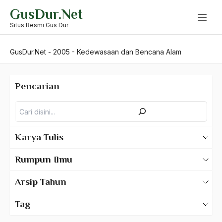
Skip
GusDur.Net
to
content
Situs Resmi Gus Dur
GusDur.Net
-
2005
-
Kedewasaan dan Bencana Alam
Pencarian
Pencarian
Karya Tulis
Karya Tulis Gus Dur
Rumpun Ilmu
Karya Tulis Tentang Gus Dur
500 – Ilmu Bahasa
Arsip Tahun
530 – Ilmu Bahasa Asing
2025
Tag
550 – Ilmu Ekonomi
2024
A Hafidz