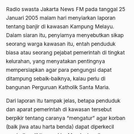
Abdi Masyarakat
Radio swasta Jakarta News FM pada tanggal 25
2011
abdul wahid hasyim
Januari 2005 malam hari menyiarkan laporan
2010
Abdullah Badawi
tentang banjir di kawasan Kampung Melayu.
2009
Dalam siaran itu, penyiarnya menyebutkan sikap
Abdullah Sungkar
seorang warga kawasan itu, entah penduduk
2008
Abdullah Syafi'i
biasa atau seorang pejabat pemerintah di tingkat
2007
Abdurrahman Addakhil
kelurahan, yang menyatakan pentingnya
2006
mempersiapkan agar para pengungsi dapat
abdurrahman wahid
ditampung sebaik-baiknya, kalau perlu di
2005
Abolisi
bangunan Perguruan Katholik Santa Maria.
2004
Aboulhasan Bani Sadr
Dari laporan itu tampak jelas, betapa penduduk
2003
abri
dan aparat pemerintah di kawasan tersebut
2002
Abu AMrin Ibnu Alla'
berpikir tentang caranya “mengatur” agar korban
2001
(baik jiwa atau harta benda) dapat diperkecil
Abu Bakar Ba’asyir