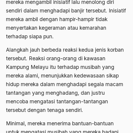
mereka mengambil inisiatif lalu menolong diri
Agum Gumelar
sendiri dalam menghadapi banjir tersebut. Inisiatif
Agus Miftah
mereka ambil dengan hampir-hampir tidak
Ahimsa
menyertakan kegeraman atau kemarahan
terhadap siapa pun.
Ahli
ahli fikih
Alangkah jauh berbeda reaksi kedua jenis korban
tersebut. Reaksi orang-orang di kawasan
Ahli Ilmu Agama
Kampung Melayu itu terhadap musibah yang
Ahli waris
mereka alami, menunjukkan kedewasaan sikap
ahlul sunnah wal jamaah
hidup mereka dalam menghadapi segala macam
tantangan yang menghadang, dan justru
Ahlussunnah
mencoba mengatasi tantangan-tantangan
Ahlussunnah Wal jamaah
tersebut dengan tenaga sendiri.
Ahmad Benbella
Minimal, mereka menerima bantuan-bantuan
Ahmad Daudy
untuk mengatasi musibah yang mereka hadapi,