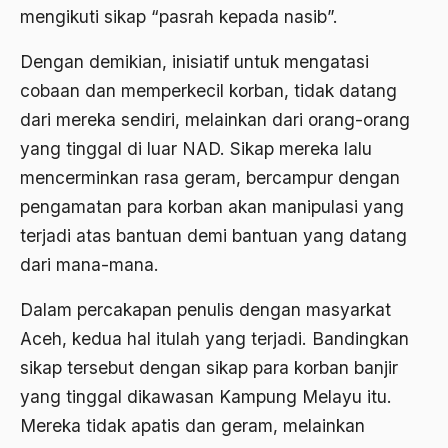
mengikuti sikap “pasrah kepada nasib”.
Agama di Asia
Dengan demikian, inisiatif untuk mengatasi
agama elitis
cobaan dan memperkecil korban, tidak datang
Agama Hukum
dari mereka sendiri, melainkan dari orang-orang
yang tinggal di luar NAD. Sikap mereka lalu
Agama Inovasi
mencerminkan rasa geram, bercampur dengan
Agama Islam
pengamatan para korban akan manipulasi yang
agama populer
terjadi atas bantuan demi bantuan yang datang
dari mana-mana.
Agama Terang
Agamawan
Dalam percakapan penulis dengan masyarkat
Aceh, kedua hal itulah yang terjadi. Bandingkan
Agenda Nasional
sikap tersebut dengan sikap para korban banjir
Agraria
yang tinggal dikawasan Kampung Melayu itu.
agraris
Mereka tidak apatis dan geram, melainkan