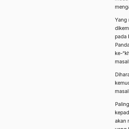
menga
Yang 
dikem
pada 
Panda
ke-“k
masal
Dihara
kemudi
masal
Palin
kepad
akan 