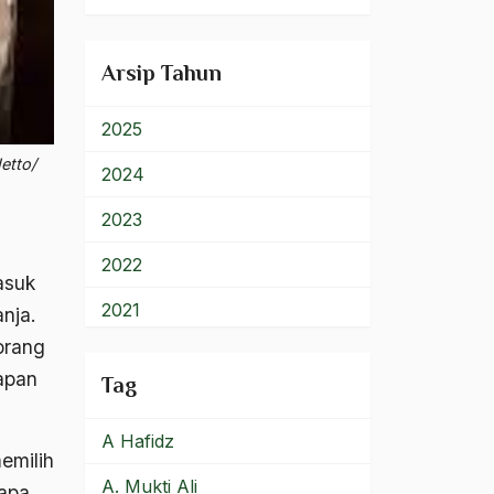
900 – Rumpun Ilmu
Lainnya
Arsip Tahun
2025
etto/
2024
2023
2022
asuk
2021
nja.
orang
2020
apan
Tag
2019
A Hafidz
2018
memilih
A. Mukti Ali
2017
apa