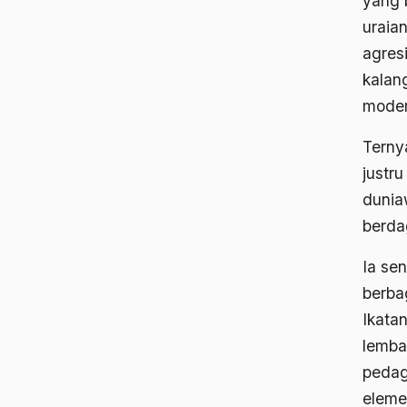
yang 
uraia
agres
kalan
moder
Terny
justr
dunia
berda
Ia se
berba
Ikata
lemba
pedag
eleme