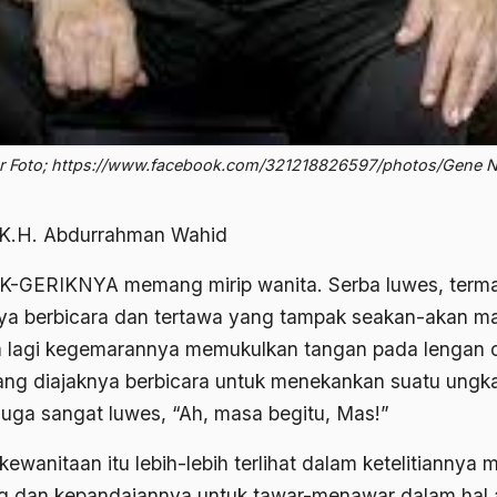
 Foto; https://www.facebook.com/321218826597/photos/Gene N
 K.H. Abdurrahman Wahid
-GERIKNYA memang mirip wanita. Serba luwes, term
ya berbicara dan tertawa yang tampak seakan-akan ma
 lagi kegemarannya memukulkan tangan pada lengan 
yang diajaknya berbicara untuk menekankan suatu ungk
juga sangat luwes, “Ah, masa begitu, Mas!”
ewanitaan itu lebih-lebih terlihat dalam ketelitiannya 
g dan kepandaiannya untuk tawar-menawar dalam hal 