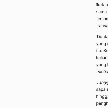
ikata
sama 
tersa
trans
Tidak
yang 
itu. S
kalia
yang 
minha
Tahiy
sapa s
hingg
pengh