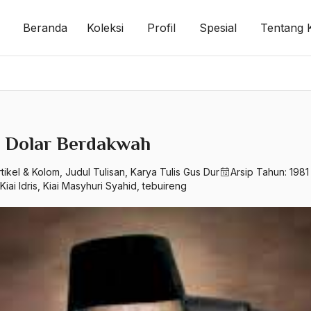
Beranda
Koleksi
Profil
Spesial
Tentang 
i Dolar Berdakwah
rtikel & Kolom
,
Judul Tulisan
,
Karya Tulis Gus Dur
Arsip Tahun:
1981
Kiai Idris
,
Kiai Masyhuri Syahid
,
tebuireng