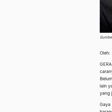
Sumber
Oleh:
GERAK
caran
Belum
lain 
yang 
Gaya k
baran