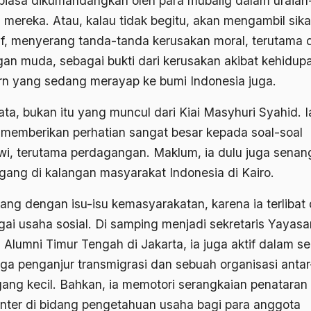
biasa dikumandangkan oleh para mubalig dalam uraian
n mereka. Atau, kalau tidak begitu, akan mengambil sik
if, menyerang tanda-tanda kerusakan moral, terutama d
gan muda, sebagai bukti dari kerusakan akibat kehidup
n yang sedang merayap ke bumi Indonesia juga.
ata, bukan itu yang muncul dari Kiai Masyhuri Syahid. I
u memberikan perhatian sangat besar kepada soal-soal
wi, terutama perdagangan. Maklum, ia dulu juga senan
gang di kalangan masyarakat Indonesia di Kairo.
nang dengan isu-isu kemasyarakatan, karena ia terlibat
gai usaha sosial. Di samping menjadi sekretaris Yayasa
n Alumni Timur Tengah di Jakarta, ia juga aktif dalam s
ga penganjur transmigrasi dan sebuah organisasi antar
ang kecil. Bahkan, ia memotori serangkaian penataran 
nter di bidang pengetahuan usaha bagi para anggota