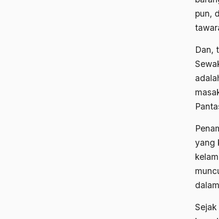
pun, 
tawar
Dan, 
Sewak
adala
masak
Pantas
Penam
yang 
kelami
muncu
dalam
Sejak