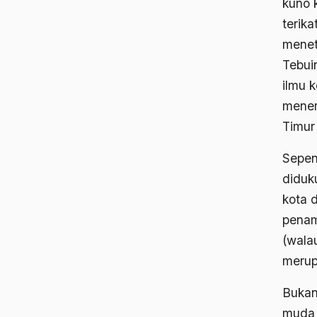
kuno 
terik
menet
Tebuir
ilmu 
mener
Timur
Sepen
diduk
kota 
penam
(walau
merup
Bukan
muda 