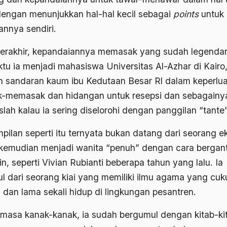
dengan menunjukkan hal-hal kecil sebagai
points
untuk
annya sendiri.
terakhir, kepandaiannya memasak yang sudah legendar
tu ia menjadi mahasiswa Universitas Al-Azhar di Kairo,
h sandaran kaum ibu Kedutaan Besar Rl dalam keperlu
-memasak dan hidangan untuk resepsi dan sebagainy
lah kalau ia sering diselorohi dengan panggilan “tante”
pilan seperti itu ternyata bukan datang dari seorang ek
kemudian menjadi wanita “penuh” dengan cara bergant
n, seperti Vivian Rubianti beberapa tahun yang lalu. Ia
l dari seorang kiai yang memiliki ilmu agama yang cuk
 dan lama sekali hidup di lingkungan pesantren.
 masa kanak-kanak, ia sudah bergumul dengan kitab-ki