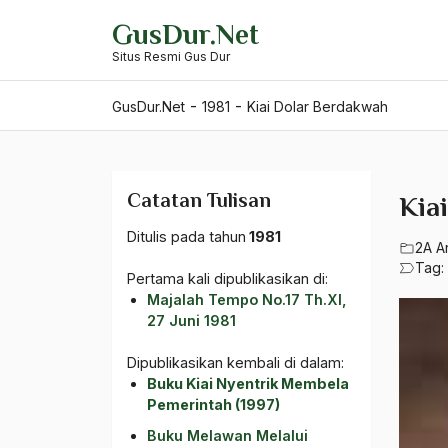
Skip
GusDur.Net
to
Situs Resmi Gus Dur
content
-
-
GusDur.Net
1981
Kiai Dolar Berdakwah
Catatan Tulisan
Kia
Ditulis pada tahun
1981
2A A
Tag:
Pertama kali dipublikasikan di:
Majalah Tempo No.17 Th.XI,
27 Juni 1981
Dipublikasikan kembali di dalam:
Buku Kiai Nyentrik Membela
Pemerintah (1997)
Buku Melawan Melalui