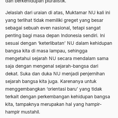
dan berkehidupan pluralistik.
Al-qua'an dan Hadist
Jelaslah dari uraian di atas, Muktamar NU kali ini
al-quran
yang terlihat tidak memiliki greget yang besar
Alexander Solzhenitsyin
sebagai sebuah even nasional, tetapi sangat
penting bagi masa depan Indonesia sendiri. Ini
Ali Khomeini
sesuai dengan ‘keterlibatan’ NU dalam kehidupan
Ali Murtopo
bangsa kita di masa lampau, sehingga
Ali Shariati
mengetahui sejarah NU secara mendalam sama
saja dengan mengenal sejarah-bangsa dari
Ali Sidikin
dekat. Suka dan duka NU menjadi penjernihan
Ali Syahbana
sejarah bangsa kita juga. Karenanya untuk
Aliran AHmadiyah
menggembangkan ‘orientasi baru’ yang tidak
Aliran Kepercayaan
terkait dengan perkembangan kehidupan bangsa
kita, tampaknya merupakan hal yang hampir-
Alistair Cook
hampir mustahil.
Allah