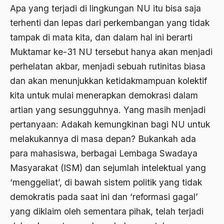
1977
Afiliasi Kultural
Apa yang terjadi di lingkungan NU itu bisa saja
1976
terhenti dan lepas dari perkembangan yang tidak
Afrika
tampak di mata kita, dan dalam hal ini berarti
1975
Afrika utara
Muktamar ke-31 NU tersebut hanya akan menjadi
1974
agama
perhelatan akbar, menjadi sebuah rutinitas biasa
1973
dan akan menunjukkan ketidakmampuan kolektif
Agama & Negara
kita untuk mulai menerapkan demokrasi dalam
1972
Agama Asli
artian yang sesungguhnya. Yang masih menjadi
1971
Agama Asli Indonesia
pertanyaan: Adakah kemungkinan bagi NU untuk
melakukannya di masa depan? Bukankah ada
Agama dan Negara
para mahasiswa, berbagai Lembaga Swadaya
Agama dan negaraa
Masyarakat (ISM) dan sejumlah intelektual yang
Agama dan Pemerintah
‘menggeliat’, di bawah sistem politik yang tidak
demokratis pada saat ini dan ‘reformasi gagal’
Agama dan Politik
yang diklaim oleh sementara pihak, telah terjadi
Agama dan Praktis