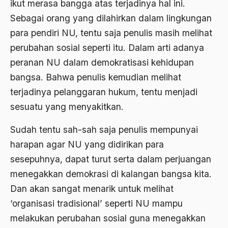
ikut merasa bangga atas terjadinya hal ini.
Agum Gumelar
Sebagai orang yang dilahirkan dalam lingkungan
para pendiri NU, tentu saja penulis masih melihat
Agus Miftah
perubahan sosial seperti itu. Dalam arti adanya
Ahimsa
peranan NU dalam demokratisasi kehidupan
Ahli
bangsa. Bahwa penulis kemudian melihat
terjadinya pelanggaran hukum, tentu menjadi
ahli fikih
sesuatu yang menyakitkan.
Ahli Ilmu Agama
Sudah tentu sah-sah saja penulis mempunyai
Ahli waris
harapan agar NU yang didirikan para
ahlul sunnah wal jamaah
sesepuhnya, dapat turut serta dalam perjuangan
Ahlussunnah
menegakkan demokrasi di kalangan bangsa kita.
Dan akan sangat menarik untuk melihat
Ahlussunnah Wal jamaah
‘organisasi tradisional’ seperti NU mampu
Ahmad Benbella
melakukan perubahan sosial guna menegakkan
Ahmad Daudy