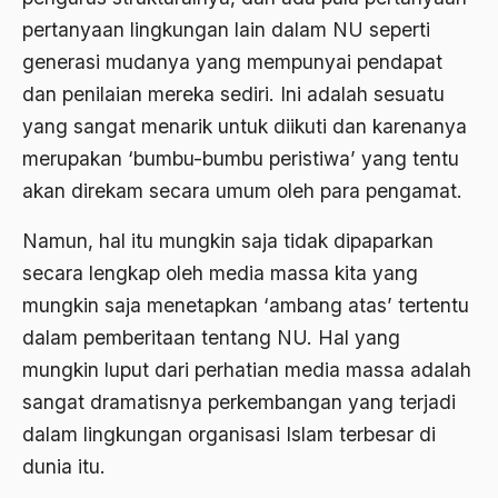
Adat Pra-Islam
pertanyaan lingkungan lain dalam NU seperti
1988
Adat Siri
generasi mudanya yang mempunyai pendapat
1987
Adi Sasono
dan penilaian mereka sediri. Ini adalah sesuatu
1986
yang sangat menarik untuk diikuti dan karenanya
Adil dan Makmur
merupakan ‘bumbu-bumbu peristiwa’ yang tentu
1985
Adipati Unus
akan direkam secara umum oleh para pengamat.
1984
Administrasi Negara
Namun, hal itu mungkin saja tidak dipaparkan
1983
Adnan Buyung Nasution
secara lengkap oleh media massa kita yang
1982
Adopsi
mungkin saja menetapkan ‘ambang atas’ tertentu
1981
dalam pemberitaan tentang NU. Hal yang
Adu Pinalti
mungkin luput dari perhatian media massa adalah
1980
Advisors
sangat dramatisnya perkembangan yang terjadi
1979
Aera-Europa
dalam lingkungan organisasi Islam terbesar di
1978
dunia itu.
Afganistan