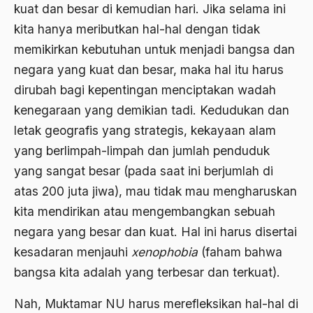
Airport Noto Hadi Negoro
kuat dan besar di kemudian hari. Jika selama ini
kita hanya meributkan hal-hal dengan tidak
Ajaran AGama
memikirkan kebutuhan untuk menjadi bangsa dan
Ajaran Agama Islam
negara yang kuat dan besar, maka hal itu harus
Ajaran Islam
dirubah bagi kepentingan menciptakan wadah
kenegaraan yang demikian tadi. Kedudukan dan
ajaran kemasyarakatan
letak geografis yang strategis, kekayaan alam
Ajengan SIngaparna
yang berlimpah-limpah dan jumlah penduduk
Akademi Betawi
yang sangat besar (pada saat ini berjumlah di
atas 200 juta jiwa), mau tidak mau mengharuskan
Akademi Jakarta
kita mendirikan atau mengembangkan sebuah
Akbar tanjung
negara yang besar dan kuat. Hal ini harus disertai
akhlak
kesadaran menjauhi
xenophobia
(faham bahwa
Akhlaq
bangsa kita adalah yang terbesar dan terkuat).
Akidah
Nah, Muktamar NU harus merefleksikan hal-hal di