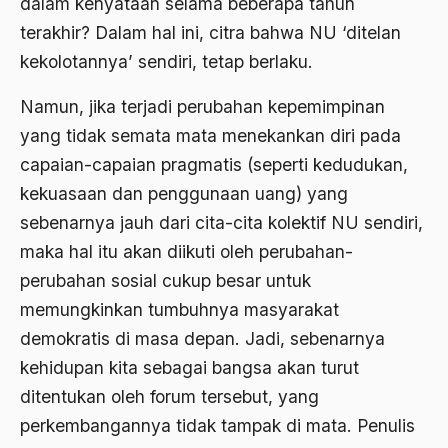
dalam kenyataan selama beberapa tahun
Agama Demokrasi
terakhir? Dalam hal ini, citra bahwa NU ‘ditelan
Agama di Asia
kekolotannya’ sendiri, tetap berlaku.
agama elitis
Namun, jika terjadi perubahan kepemimpinan
yang tidak semata mata menekankan diri pada
Agama Hukum
capaian-capaian pragmatis (seperti kedudukan,
Agama Inovasi
kekuasaan dan penggunaan uang) yang
Agama Islam
sebenarnya jauh dari cita-cita kolektif NU sendiri,
agama populer
maka hal itu akan diikuti oleh perubahan-
perubahan sosial cukup besar untuk
Agama Terang
memungkinkan tumbuhnya masyarakat
Agamawan
demokratis di masa depan. Jadi, sebenarnya
Agenda Nasional
kehidupan kita sebagai bangsa akan turut
ditentukan oleh forum tersebut, yang
Agraria
perkembangannya tidak tampak di mata. Penulis
agraris