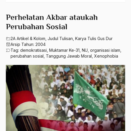
550 – Ilmu Ekonomi
2024
A Hafidz
580 – Ilmu Sosial Humaniora
2023
Perhelatan Akbar ataukah
A. Mukti Ali
630 – Agama Dan Filsafat
Perubahan Sosial
2022
A. Mustofa Bisri
660 – Ilmu Seni, Desain dan Media
2021
2A Artikel & Kolom
,
Judul Tulisan
,
Karya Tulis Gus Dur
A. Yani
Arsip Tahun:
2004
710 – Ilmu Pendidikan
2020
A.A. Baramudi
Tag:
demokratisasi
,
Muktamar Ke-31
,
NU
,
organisasi islam
,
perubahan sosial
,
Tanggung Jawab Moral
,
Xenophobia
900 – Rumpun Ilmu Lainnya
2019
A.A. Navis
2018
A.H Nasution
2017
A.S
2016
Aal Usul Teroris
2015
Abad 21
2014
Abad Modern
2013
Abd. Moqsith Ghazali