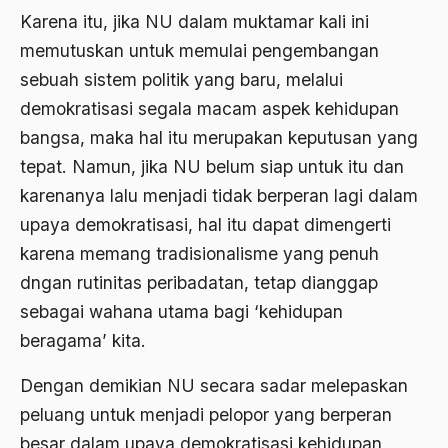
Karena itu, jika NU dalam muktamar kali ini
ALmanak
memutuskan untuk memulai pengembangan
Alternatif Moral
sebuah sistem politik yang baru, melalui
Alternatif Nilai
demokratisasi segala macam aspek kehidupan
bangsa, maka hal itu merupakan keputusan yang
Alternatif Politis
tepat. Namun, jika NU belum siap untuk itu dan
Alumni Sayid Al-Maliki
karenanya lalu menjadi tidak berperan lagi dalam
Alvin W. Gouldner
upaya demokratisasi, hal itu dapat dimengerti
karena memang tradisionalisme yang penuh
Amangkurat
dngan rutinitas peribadatan, tetap dianggap
Amar Ma'ruf Nahi Munkar
sebagai wahana utama bagi ‘kehidupan
ambisi politik
beragama’ kita.
Ambivalen
Dengan demikian NU secara sadar melepaskan
ambon
peluang untuk menjadi pelopor yang berperan
besar dalam upaya demokratisasi kehidupan