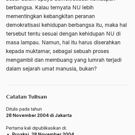
Amerika
berbangsa. Kalau ternyata NU lebih
amerika latin
mementingkan kebangkitan peranan
amerika serikat
demokratisasi kehidupan berbangsa itu, maka hal
tersebut tentu sesuai dengan kehidupan NU di
Amien Rais
masa lampau. Namun, hal itu harus diserahkan
Amin Iskandar
kepada muktamar, sebagai sebuah proses
Amir
mengambil dan membuang yang lumrah terjadi
dalam sejarah umat manusia, bukan?
Amir Syakib Arsalan
Amirn Rais
amrozi
Catatan Tulisan
Anak ibrahim
Ditulis pada tahun
Anatomi
28 November 2004 di Jakarta
Andi Mallarangeng
Pertama kali dipublikasikan di:
Proaksi, 28 November 2004