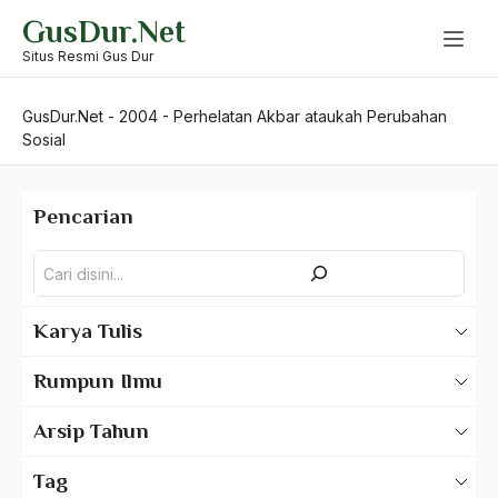
Skip
GusDur.Net
to
content
Situs Resmi Gus Dur
GusDur.Net
-
2004
-
Perhelatan Akbar ataukah Perubahan
Sosial
Pencarian
Pencarian
Karya Tulis
Karya Tulis Gus Dur
Rumpun Ilmu
Karya Tulis Tentang Gus Dur
500 – Ilmu Bahasa
Arsip Tahun
530 – Ilmu Bahasa Asing
2025
Tag