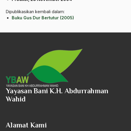
Andre Gide
Dipublikasikan kembali dalam:
Angkatan Laut AS
Buku Gus Dur Bertutur (2005)
Ansor
Antara Keyakinan dan Keuletan
Antarumat Beragama
Anti Kekerasan
Anti Klimak
Anti-Kekerasan
Yayasan Bani K.H. Abdurrahman
António de Oliveira Salazar
Wahid
Antonio Gramsci
Antony Van Leeuwenhoek
Alamat Kami
antropologi