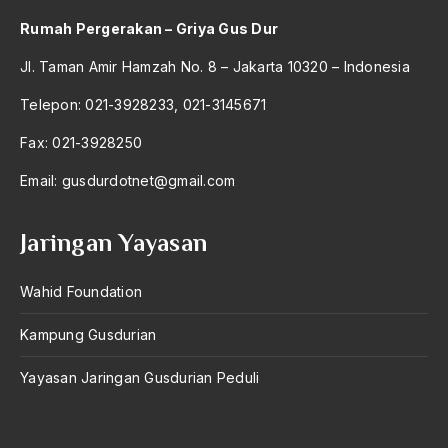
antroposentrisme
Rumah Pergerakan – Griya Gus Dur
Anwar Ibrahim
Jl. Taman Amir Hamzah No. 8 – Jakarta 10320 – Indonesia
Anwar Sadat
Telepon: 021-3928233, 021-3145671
apa yang kau cari palupi
Fax: 021-3928250
Aparat Keamanan
Email:
gusdurdotnet@gmail.com
APEC
Jaringan Yayasan
Apel Akbar NU
APRI
Wahid Foundation
Ar-Raniry
Kampung Gusdurian
arab
Yayasan Jaringan Gusdurian Peduli
arabisasi
arafat