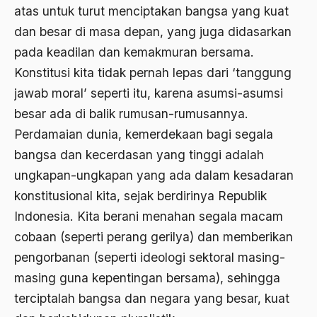
atas untuk turut menciptakan bangsa yang kuat
Aktivis
dan besar di masa depan, yang juga didasarkan
Aktivis Muda
pada keadilan dan kemakmuran bersama.
akulturasi
Konstitusi kita tidak pernah lepas dari ‘tanggung
akulturasi budaya
jawab moral’ seperti itu, karena asumsi-asumsi
besar ada di balik rumusan-rumusannya.
Al Asnawi
Perdamaian dunia, kemerdekaan bagi segala
al qaeda
bangsa dan kecerdasan yang tinggi adalah
Al-Azhar
ungkapan-ungkapan yang ada dalam kesadaran
konstitusional kita, sejak berdirinya Republik
Al-Ghazali
Indonesia. Kita berani menahan segala macam
Al-Ikhwanu Al-Muslimun
cobaan (seperti perang gerilya) dan memberikan
Al-Ikhwanul Muslimin
pengorbanan (seperti ideologi sektoral masing-
masing guna kepentingan bersama), sehingga
al-Khalil Ibnu Ahmad al-Farahidi
terciptalah bangsa dan negara yang besar, kuat
Al-Maududi