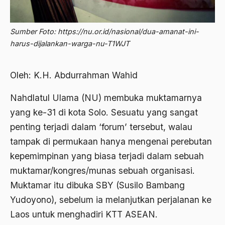
2012
Abdi Masyarakat
2011
Sumber Foto: https://nu.or.id/nasional/dua-amanat-ini-
abdul wahid hasyim
harus-dijalankan-warga-nu-T1WJT
2010
Abdullah Badawi
2009
Abdullah Sungkar
Oleh: K.H. Abdurrahman Wahid
2008
Abdullah Syafi'i
Nahdlatul Ulama (NU) membuka muktamarnya
2007
Abdurrahman Addakhil
yang ke-31 di kota Solo. Sesuatu yang sangat
2006
penting terjadi dalam ‘forum’ tersebut, walau
abdurrahman wahid
tampak di permukaan hanya mengenai perebutan
2005
Abolisi
kepemimpinan yang biasa terjadi dalam sebuah
2004
Aboulhasan Bani Sadr
muktamar/kongres/munas sebuah organisasi.
2003
Muktamar itu dibuka SBY (Susilo Bambang
abri
Yudoyono), sebelum ia melanjutkan perjalanan ke
2002
Abu AMrin Ibnu Alla'
Laos untuk menghadiri KTT ASEAN.
2001
Abu Bakar Ba’asyir