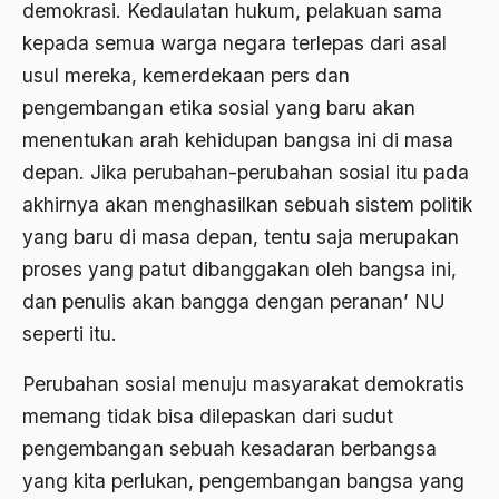
demokrasi. Kedaulatan hukum, pelakuan sama
Ahmad Dhani
kepada semua warga negara terlepas dari asal
usul mereka, kemerdekaan pers dan
Ahmad Hasan Rurbi
pengembangan etika sosial yang baru akan
Ahmad Khomeini
menentukan arah kehidupan bangsa ini di masa
Ahmad Syafi’i Ma’arif
depan. Jika perubahan-perubahan sosial itu pada
akhirnya akan menghasilkan sebuah sistem politik
Ahmad Tirtisudiro
yang baru di masa depan, tentu saja merupakan
ahmad wahib
proses yang patut dibanggakan oleh bangsa ini,
Ahmad Wahid
dan penulis akan bangga dengan peranan’ NU
seperti itu.
Ahmadiyah
AIDS
Perubahan sosial menuju masyarakat demokratis
memang tidak bisa dilepaskan dari sudut
Airport
pengembangan sebuah kesadaran berbangsa
Airport Changi
yang kita perlukan, pengembangan bangsa yang