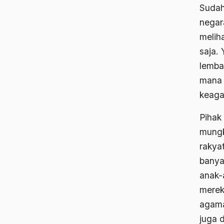
Sudah
negara
melih
saja.
lemba
mana 
keagam
Pihak
mungk
rakya
banya
anak-a
mereka
agama
juga d