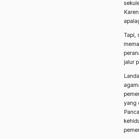
sekul
Karen
apala
Tapi,
memah
peran
jalur 
Landa
agama
pemer
yang 
Panca
kehid
pemer