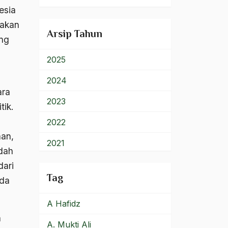
esia
900 – Rumpun Ilmu
Lainnya
dakan
Arsip Tahun
ung
2025
2024
ara
2023
tik.
2022
han,
2021
udah
2020
dari
Tag
ada
2019
A Hafidz
2018
a
A. Mukti Ali
2017