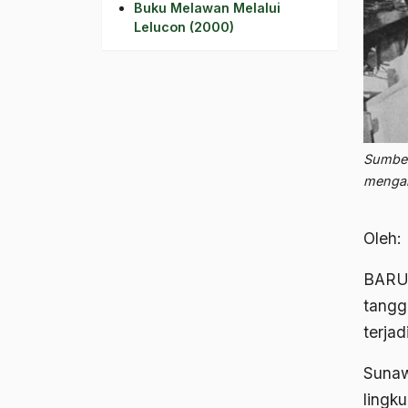
Buku Melawan Melalui
Lelucon (2000)
Sumber
mengak
Oleh:
BARU 
tangg
terjad
Sunaw
lingk