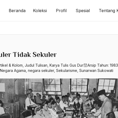
Beranda
Koleksi
Profil
Spesial
Tentang 
uler Tidak Sekuler
rtikel & Kolom
,
Judul Tulisan
,
Karya Tulis Gus Dur
Arsip Tahun:
1983
Negara Agama
,
negara sekuler
,
Sekularisme
,
Sunarwan Sukowati