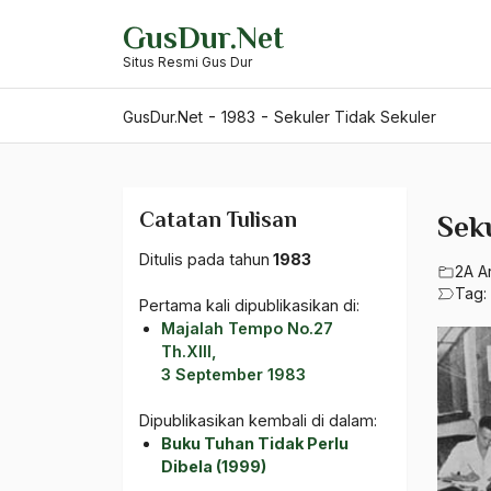
Skip
GusDur.Net
to
Situs Resmi Gus Dur
content
-
-
GusDur.Net
1983
Sekuler Tidak Sekuler
Catatan Tulisan
Sek
Ditulis pada tahun
1983
2A A
Tag:
Pertama kali dipublikasikan di:
Majalah Tempo No.27
Th.XIII,
3 September 1983
Dipublikasikan kembali di dalam:
Buku Tuhan Tidak Perlu
Dibela (1999)