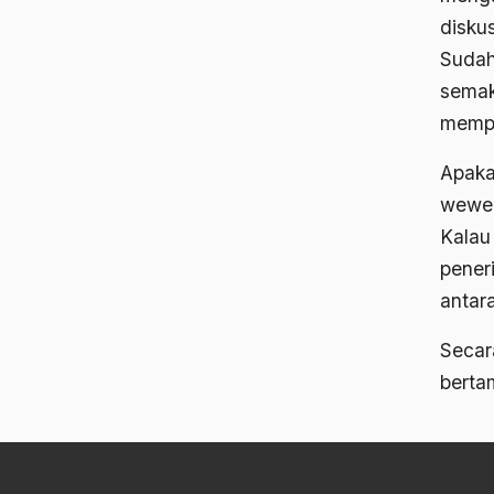
disku
Sudah
semak
mempe
Apaka
wewen
Kalau 
peneri
antar
Secar
berta