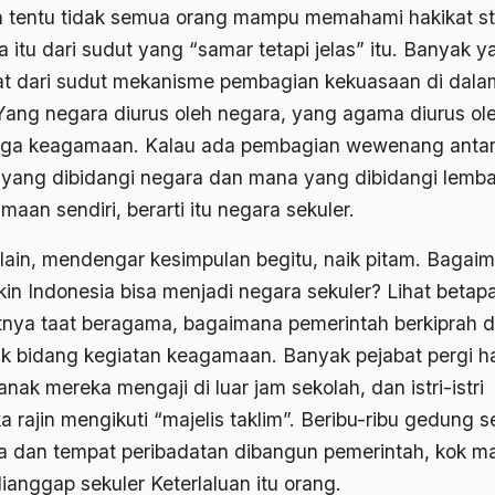
 tentu tidak semua orang mampu memahami hakikat st
 itu dari sudut yang “samar tetapi jelas” itu. Banyak y
at dari sudut mekanisme pembagian kekuasaan di dal
 Yang negara diurus oleh negara, yang agama diurus ol
ga keagamaan. Kalau ada pembagian wewenang anta
yang dibidangi negara dan mana yang dibidangi lemb
aan sendiri, berarti itu negara sekuler.
 lain, mendengar kesimpulan begitu, naik pitam. Bagai
in Indonesia bisa menjadi negara sekuler? Lihat betap
tnya taat beragama, bagaimana pemerintah berkiprah d
k bidang kegiatan keagamaan. Banyak pejabat pergi ha
nak mereka mengaji di luar jam sekolah, dan istri-istri
 rajin mengikuti “majelis taklim”. Beribu-ribu gedung s
 dan tempat peribadatan dibangun pemerintah, kok m
ianggap sekuler Keterlaluan itu orang.