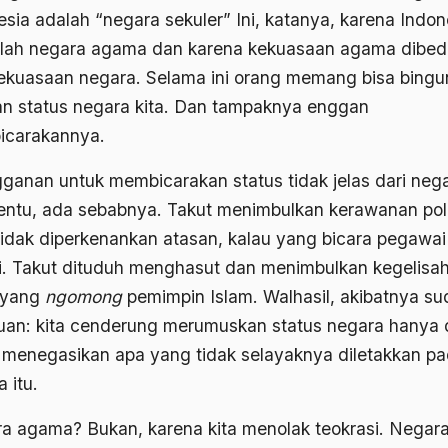
esia adalah “negara sekuler” Ini, katanya, karena Indon
lah negara agama dan karena kekuasaan agama dibe
kekuasaan negara. Selama ini orang memang bisa bing
n status negara kita. Dan tampaknya enggan
carakannya.
ganan untuk membicarakan status tidak jelas dari neg
 tentu, ada sebabnya. Takut menimbulkan kerawanan poli
tidak diperkenankan atasan, kalau yang bicara pegawai
i. Takut dituduh menghasut dan menimbulkan kegelisa
 yang
ngomong
pemimpin Islam. Walhasil, akibatnya s
uan: kita cenderung merumuskan status negara hanya 
 menegasikan apa yang tidak selayaknya diletakkan p
 itu.
a agama? Bukan, karena kita menolak teokrasi. Negar