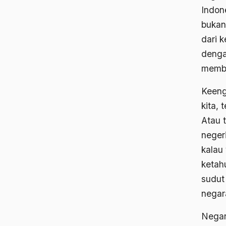
Indon
bukan
dari 
denga
membi
Keeng
kita,
Atau 
neger
kalau
ketah
sudut
negara
Negar