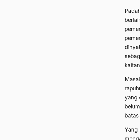
Padah
berla
pemer
pemer
dinya
sebag
kaita
Masal
rapuh
yang 
belum
batas
Yang 
menga