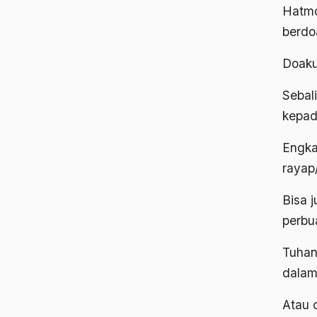
Hatmo
berdo
Doaku
Sebal
kepad
Engka
rayap
Bisa 
perbua
Tuhan
dalam
Atau 