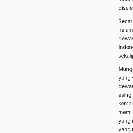
disele
Secar
halam
dewas
Indon
sekali
Mungk
yang 
dewas
asing
kemam
memil
yang 
yang 