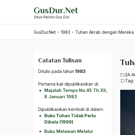
Skip
GusDur.Net
to
Situs Resmi Gus Dur
content
-
-
GusDur.Net
1983
Tuhan Akrab dengan Mereka
Catatan Tulisan
Tuh
Ditulis pada tahun
1983
2A A
Tag:
Pertama kali dipublikasikan di:
Majalah Tempo No.45 Th.XII,
8 Januari 1983
Dipublikasikan kembali di dalam:
Buku Tuhan Tidak Perlu
Dibela (1999)
Buku Melawan Melalui