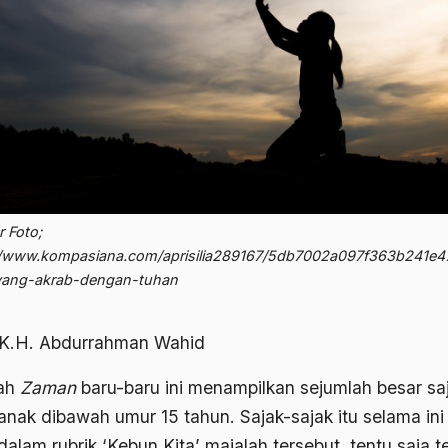
 Foto;
//www.kompasiana.com/aprisilia289167/5db7002a097f363b241
-yang-akrab-dengan-tuhan
 K.H. Abdurrahman Wahid
lah
Zaman
baru-baru ini menampilkan sejumlah besar sa
anak dibawah umur 15 tahun. Sajak-sajak itu selama ini 
alam rubrik ‘Kebun Kita’ majalah tersebut, tentu saja t