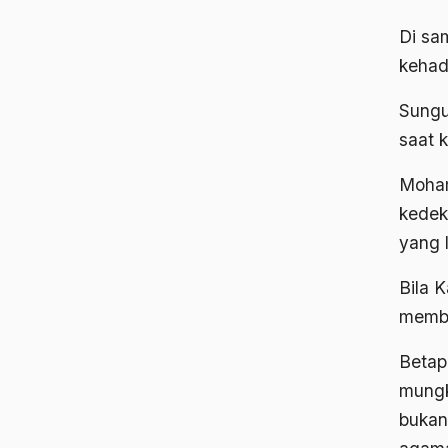
Di sam
kehad
Sungu
saat 
Moham
kedek
yang l
Bila 
membe
Betap
mungk
bukan