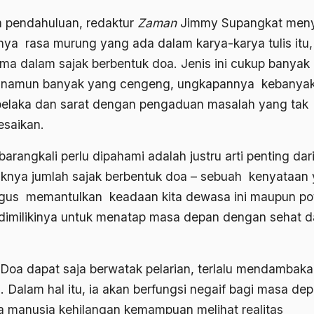
 pendahuluan, redaktur
Zaman
Jimmy Supangkat meny
nya rasa murung yang ada dalam karya-karya tulis itu,
ama dalam sajak berbentuk doa. Jenis ini cukup banyak 
 namun banyak yang cengeng, ungkapannya kebanya
 belaka dan sarat dengan pengaduan masalah yang tak
esaikan.
arangkali perlu dipahami adalah justru arti penting dar
knya jumlah sajak berbentuk doa – sebuah kenyataan
igus memantulkan keadaan kita dewasa ini maupun po
dimilikinya untuk menatap masa depan dengan sehat 
 Doa dapat saja berwatak pelarian, terlalu mendambak
. Dalam hal itu, ia akan berfungsi negaif bagi masa dep
a manusia kehilangan kemampuan melihat realitas