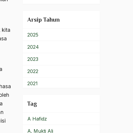
900 – Rumpun Ilmu
Lainnya
Arsip Tahun
 kita
2025
asa
2024
2023
a
2022
2021
ahasa
oleh
2020
a
Tag
2019
an
A Hafidz
2018
isi
A. Mukti Ali
2017