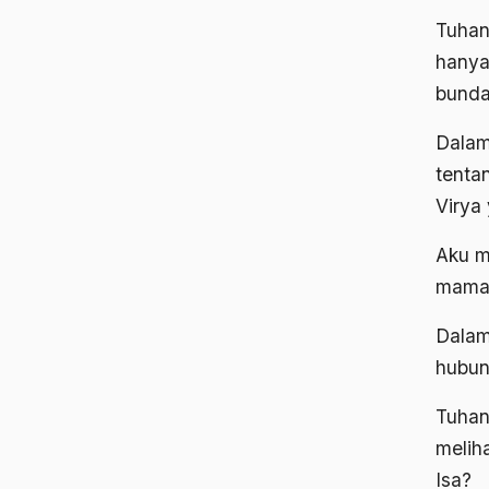
Tuhan
hanya
bunda
Dalam
tenta
Virya
Aku m
mamam
Dalam 
hubun
Tuhan
melih
Isa?