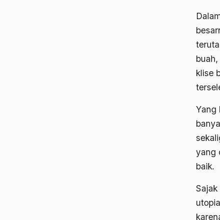
Dalam
besar
terut
buah,
klise
tersel
Yang b
banya
sekal
yang 
baik.
Sajak
utopia
karen