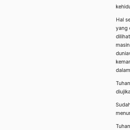
kehid
Hal s
yang 
dilih
masin
dunia
kemam
dalam
Tuhan
diujik
Sudah
menur
Tuhan