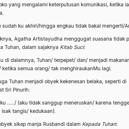
ko yang mengalami keterputusan komunikasi, ketika ia
a.
 sudah ku akhiri/hingga engkau tidak bakal mengerti/A
iknya, Agatha Artistayudha menggugat suasana tidak p
a Tuhan, dalam sajaknya
Kitab Suc
i
:
u di dalamnya, Tuhan/ terpepet/ dan/ menjadi makana
/ ketika semua orang/ tak menghiraukanMu lagi.
juga Tuhan menjadi obyek kekenesan belaka, seperti di
t Sri Pinurih:
ku …../ (aku tidak sanggup meneruskan/ karena tengg
 isak tangis/ kedukaan).
obyek sikap manja Rusbandi dalam
Kepada Tuhan
: