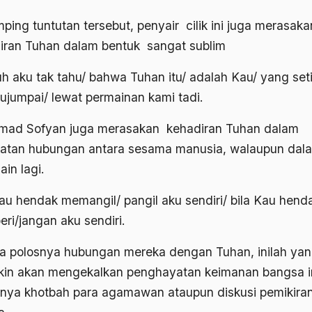
ping tuntutan tersebut, penyair cilik ini juga merasaka
iran Tuhan dalam bentuk sangat sublim
h aku tak tahu/ bahwa Tuhan itu/ adalah Kau/ yang set
kujumpai/ lewat permainan kami tadi.
ad Sofyan juga merasakan kehadiran Tuhan dalam
atan hubungan antara sesama manusia, walaupun dala
ain lagi.
Kau hendak memangil/ pangil aku sendiri/ bila Kau hen
ri/jangan aku sendiri.
a polosnya hubungan mereka dengan Tuhan, inilah ya
in akan mengekalkan penghayatan keimanan bangsa in
nya khotbah para agamawan ataupun diskusi pemikira