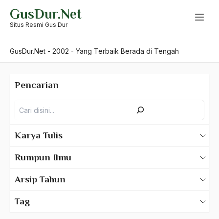
Skip
GusDur.Net
to
content
Situs Resmi Gus Dur
GusDur.Net
-
2002
-
Yang Terbaik Berada di Tengah
Pencarian
Pencarian
Karya Tulis
Karya Tulis Gus Dur
Rumpun Ilmu
Karya Tulis Tentang Gus Dur
500 – Ilmu Bahasa
Arsip Tahun
530 – Ilmu Bahasa Asing
2025
Tag
550 – Ilmu Ekonomi
2024
A Hafidz