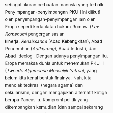
sebagai ukuran perbuatan manusia yang terbaik.
Ajaran AGama
Penyimpangan­-penyimpangan PKU I ini diikuti
Ajaran Agama Islam
oleh pe­nyimpangan­-penyimpangan lain oleh
Ajaran Islam
Eropa seperti kedaulatan hukum Romawi (
Lex
Romanum
) pengorganisasian
ajaran kemasyarakatan
kinerja,
Renaissance
(Abad Kebangkitan), Abad
Ajengan SIngaparna
Pencerahan (
Aufklarung
), Abad Industri, dan
Akademi Betawi
Abad Ideologi. Dengan adanya penyimpangan itu,
Eropa memaksa dunia untuk menemukan PKU II
Akademi Jakarta
(
Tweede Algemeene Menselijk Patron
), yang
Akbar tanjung
belum kita kenal bentuk finalnya. Nah, kita
akhlak
menolak teokrasi (negara agama) dan
sekularisme, dengan mengajukan alternatif ketiga
Akhlaq
berupa Pancasila. Kompromi politik yang
Akidah
dikembangkan kemudian (dan sampai sekarang
Aktivis