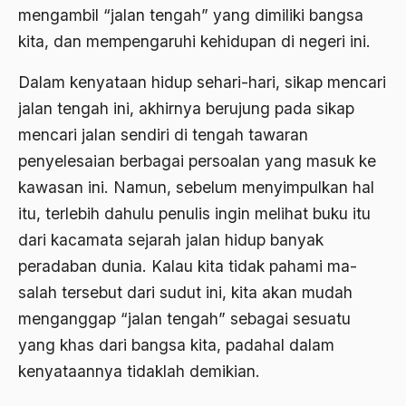
2000
Abu Hanifah
mengambil “jalan tengah” yang dimiliki bangsa
kita, dan mempengaruhi kehidupan di negeri ini.
1999
abu jihad
1998
Dalam kenyataan hidup sehari-­hari, sikap mencari
Abu Sangkan
jalan tengah ini, akhirnya berujung pada sikap
1997
Abu Zayd
mencari jalan sendiri di tengah tawaran
1996
Aceh
penyelesaian berbagai persoalan yang masuk ke
1995
Ad-daulah
kawasan ini. Namun, sebelum menyimpulkan hal
itu, terlebih dahulu penulis ingin melihat buku itu
1994
Adagium
dari kacamata sejarah jalan hidup banyak
1993
Adaptif Islam
peradaban dunia. Kalau kita tidak pahami ma­
1992
adat
salah tersebut dari sudut ini, kita akan mudah
1991
menganggap “jalan tengah” sebagai sesuatu
Adat dan Syari'at
yang khas dari bangsa kita, padahal dalam
1990
Adat Ngada
kenyataannya tidaklah demikian.
1989
Adat Pra-Islam