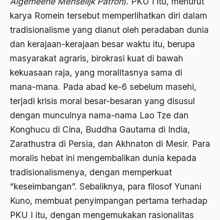
Algemeene Menselijk Patron
). PKU I itu, menurut
Ahmad Dhani
karya Romein tersebut memperlihatkan diri dalam
Ahmad Hasan Rurbi
tradisionalisme yang dianut oleh peradaban dunia
dan kerajaan-kerajaan besar waktu itu, berupa
Ahmad Khomeini
masyarakat agraris, birokrasi kuat di bawah
Ahmad Syafi’i Ma’arif
kekuasaan raja, yang moralitasnya sama di
Ahmad Tirtisudiro
mana­-mana. Pada abad ke­-6 sebelum masehi,
terjadi krisis moral besar-­besaran yang disusul
ahmad wahib
dengan munculnya nama­-nama Lao Tze dan
Ahmad Wahid
Konghucu di Cina, Buddha Gautama di India,
Ahmadiyah
Zarathustra di Persia, dan Akhnaton di Mesir. Para
moralis hebat ini mengembalikan dunia kepada
AIDS
tradisionalismenya, dengan memperkuat
Airport
“keseimbangan”. Sebaliknya, para filosof Yunani
Airport Changi
Kuno, membuat penyimpangan pertama terhadap
Airport Noto Hadi Negoro
PKU I itu, dengan mengemukakan rasionalitas