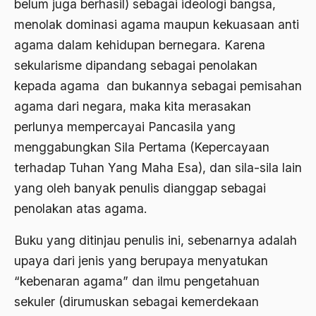
belum juga berhasil) sebagai ideologi bangsa,
Aktivis Muda
menolak dominasi agama maupun kekuasaan anti
agama dalam kehidupan bernegara. Karena
akulturasi
sekularisme dipandang sebagai penolakan
akulturasi budaya
kepada agama ­ dan bukannya sebagai pemisahan
Al Asnawi
agama dari negara, maka kita merasakan
perlunya mempercayai Pancasila yang
al qaeda
menggabungkan Sila Pertama (Kepercayaan
Al-Azhar
terhadap Tuhan Yang Maha Esa), dan sila­-sila lain
Al-Ghazali
yang oleh banyak penulis dianggap sebagai
penolakan atas agama.
Al-Ikhwanu Al-Muslimun
Al-Ikhwanul Muslimin
Buku yang ditinjau penulis ini, sebenarnya adalah
upaya dari jenis yang berupaya menyatukan
al-Khalil Ibnu Ahmad al-Farahidi
“kebenaran agama” dan ilmu pengetahuan
Al-Maududi
sekuler (dirumuskan sebagai kemerdekaan