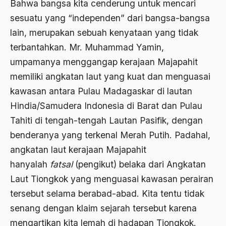
Bahwa bangsa kita cenderung untuk mencari
1988
Adat Siri
sesuatu yang “independen” dari bangsa-­bangsa
1987
Adi Sasono
lain, merupakan sebuah kenyataan yang tidak
1986
terbantahkan. Mr. Muhammad Yamin,
Adil dan Makmur
umpamanya menggangap kerajaan Majapahit
1985
Adipati Unus
memiliki angkatan laut yang kuat dan menguasai
1984
Administrasi Negara
kawasan antara Pulau Madagaskar di lautan
1983
Hindia/Samudera Indonesia di Barat dan Pulau
Adnan Buyung Nasution
Tahiti di tengah-tengah Lautan Pasifik, dengan
1982
Adopsi
benderanya yang terkenal Merah Putih. Padahal,
1981
Adu Pinalti
angkatan laut kerajaan Majapahit
1980
hanyalah
fatsal
(pengikut) belaka dari Angkatan
Advisors
Laut Tiongkok yang menguasai kawasan perairan
1979
Aera-Europa
tersebut selama berabad-­abad. Kita tentu tidak
1978
Afganistan
senang dengan klaim sejarah tersebut karena
1977
mengartikan kita lemah di hadapan Tiongkok.
Afiliasi Kultural