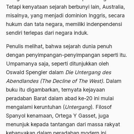
Tetapi kenyataan sejarah berbunyi lain, Australia,
1976
Afrika
misalnya, yang menjadi dominion Inggris, secara
1975
Afrika utara
hukum dan tata negara, memiliki indenpendensi
1974
agama
sendiri terlepas dari negara induk.
1973
Agama & Negara
Penulis melihat, bahwa sejarah dunia penuh
1972
dengan penyimpangan­-penyimpangan seperti itu.
Agama Asli
Umpamanya saja, seperti ditunjukkan oleh
1971
Agama Asli Indonesia
Oswald Spengler dalam
Die Untergang des
Agama dan Negara
Abendlandes (The Decline of The West).
Dalam
Agama dan negaraa
buku itu digambarkan, ternyata kejayaan
peradaban Barat dalam abad ke-20 ini mulai
Agama dan Pemerintah
mengalami keruntuhan (
Untergang
). Filosof
Agama dan Politik
Spanyol kenamaan, Ortega Y Gasset, juga
Agama dan Praktis
menunjuk kepada tantangan dari massa rakyat
kebanyakan dalam peradaban modern ini
Agama Demokrasi