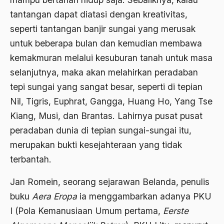
Agum Gumelar
tantangan dapat diatasi dengan kreativitas,
Agus Miftah
seperti tantangan banjir sungai yang merusak
Ahimsa
untuk beberapa bulan dan kemudian membawa
kemakmuran melalui kesuburan tanah untuk masa
Ahli
selanjutnya, maka akan melahirkan peradaban
ahli fikih
tepi sungai yang sangat besar, seperti di tepian
Ahli Ilmu Agama
Nil, Tigris, Euphrat, Gangga, Huang Ho, Yang Tse
Kiang, Musi, dan Brantas. Lahirnya pusat­ pusat
Ahli waris
peradaban dunia di tepian sungai-­sungai itu,
ahlul sunnah wal jamaah
merupakan bukti kesejahteraan yang tidak
Ahlussunnah
terbantah.
Ahlussunnah Wal jamaah
Jan Romein, seorang sejarawan Belanda, penulis
Ahmad Benbella
buku
Aera Eropa
ia menggambarkan adanya PKU
I (Pola Kemanusiaan Umum pertama,
Eerste
Ahmad Daudy