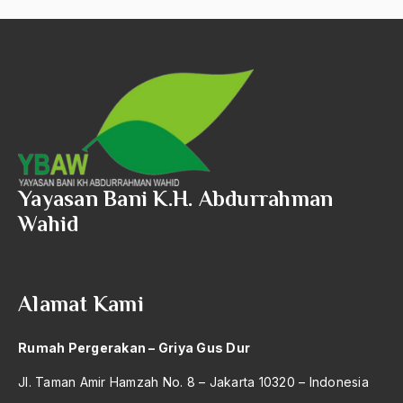
ALmanak
Alternatif Moral
Alternatif Nilai
Alternatif Politis
Alumni Sayid Al-Maliki
Alvin W. Gouldner
Yayasan Bani K.H. Abdurrahman
Amangkurat
Wahid
Amar Ma'ruf Nahi Munkar
ambisi politik
Alamat Kami
Ambivalen
Rumah Pergerakan – Griya Gus Dur
ambon
Jl. Taman Amir Hamzah No. 8 – Jakarta 10320 – Indonesia
Amerika