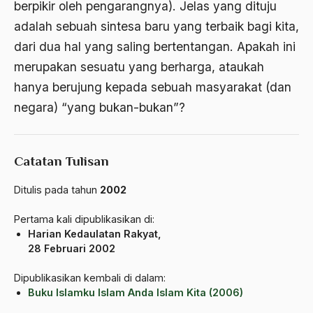
Al-qua'an dan Hadist
berpikir oleh pengarangnya). Jelas yang dituju
adalah sebuah sintesa baru yang terbaik bagi kita,
al-quran
dari dua hal yang saling bertentangan. Apakah ini
Alexander Solzhenitsyin
merupakan sesuatu yang berharga, ataukah
Ali Khomeini
hanya berujung kepada sebuah masyarakat (dan
negara) “yang bukan­-bukan”?
Ali Murtopo
Ali Shariati
Catatan Tulisan
Ali Sidikin
Ali Syahbana
Ditulis pada tahun
2002
Aliran AHmadiyah
Pertama kali dipublikasikan di:
Harian Kedaulatan Rakyat,
Aliran Kepercayaan
28 Februari 2002
Alistair Cook
Dipublikasikan kembali di dalam:
Buku Islamku Islam Anda Islam Kita (2006)
Allah