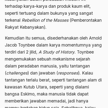
terhadap karya­-karya dan produk kaum elit,
Agama di Asia
seperti tertuang dalam bukunya yang sangat
agama elitis
terkenal
Rebellion of the Masses
(Pemberontakan
Rakyat Kebanyakan).
Agama Hukum
Agama Inovasi
Kemudian itu semua, disederhanakan oleh Arnold
Jacob Toynbee dalam karya momentumnya yang
Agama Islam
terdiri dari 2 jilid,
A Study of History
. Toynbee
agama populer
mengemukakan sebuah mekanisme sejarah
Agama Terang
dalam peradaban manusia, yaitu tantangan
(
challenges
) dan jawaban (
responses
). Kalau
Agamawan
tantangan terlalu berat, seperti tantangan alam di
Agenda Nasional
kawasan Kutub Utara, seperti yang dialami
Agraria
bangsa Eskimo, maka manusia tidak dapat
memberikan jawaban memadai, jadi hanya
agraris
mampu bertahan hidup saja. Sebaliknya, kalau