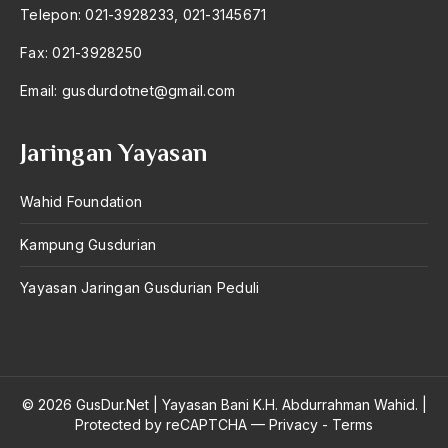
Telepon: 021-3928233, 021-3145671
amerika latin
Fax: 021-3928250
amerika serikat
Email:
gusdurdotnet@gmail.com
Amien Rais
Amin Iskandar
Jaringan Yayasan
Amir
Wahid Foundation
Amir Syakib Arsalan
Kampung Gusdurian
Amirn Rais
amrozi
Yayasan Jaringan Gusdurian Peduli
Anak ibrahim
Anatomi
Andi Mallarangeng
© 2026 GusDur.Net
|
Yayasan Bani K.H. Abdurrahman Wahid.
|
Protected by reCAPTCHA —
Privacy
-
Terms
Andre Gide