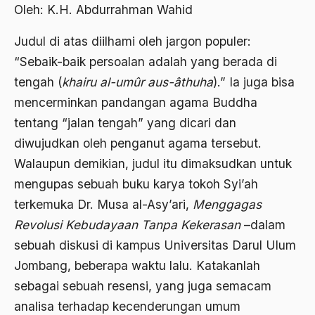
Abdi Masyarakat
Oleh: K.H. Abdurrahman Wahid
2011
abdul wahid hasyim
Judul di atas diilhami oleh jargon populer:
2010
Abdullah Badawi
“Sebaik­-baik persoalan adalah yang berada di
2009
tengah (
khairu al-umûr aus-âthuha
).” Ia juga bisa
Abdullah Sungkar
mencerminkan pandangan agama Buddha
2008
Abdullah Syafi'i
tentang “jalan tengah” yang dicari dan
2007
Abdurrahman Addakhil
diwujudkan oleh penganut agama tersebut.
2006
Walaupun demikian, judul itu dimaksudkan untuk
abdurrahman wahid
mengupas sebuah buku karya tokoh Syi’ah
2005
Abolisi
terkemuka Dr. Musa al-Asy’ari,
Menggagas
2004
Aboulhasan Bani Sadr
Revolusi Kebudayaan Tanpa Kekerasan
–dalam
2003
sebuah diskusi di kampus Universitas Darul Ulum
abri
Jombang, beberapa waktu lalu. Katakanlah
2002
Abu AMrin Ibnu Alla'
sebagai sebuah resensi, yang juga semacam
2001
Abu Bakar Ba’asyir
analisa terhadap kecenderungan umum