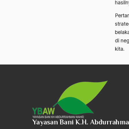
hasiln
Perta
strat
belak
di neg
kita.
Yayasan Bani K.H. Abdurrahm