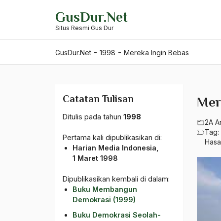
Skip
GusDur.Net
to
Situs Resmi Gus Dur
content
-
-
GusDur.Net
1998
Mereka Ingin Bebas
Catatan Tulisan
Mer
Ditulis pada tahun
1998
2A A
Tag:
Pertama kali dipublikasikan di:
Hasa
Harian Media Indonesia,
1 Maret 1998
Dipublikasikan kembali di dalam:
Buku Membangun
Demokrasi (1999)
Buku Demokrasi Seolah-