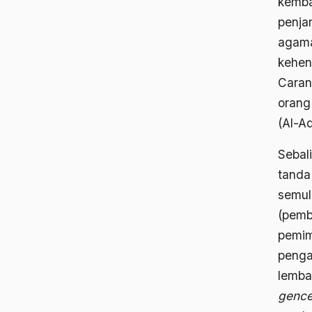
kemba
penjar
agama 
kehen
Caran
orang
(Al-A
Sebal
tanda
semul
(pemb
pemim
penga
lemba
gence