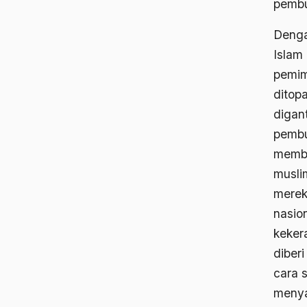
pemb
Denga
Islam
pemim
ditop
digan
pembu
memba
musli
merek
nasio
keker
diberi
cara 
menyat