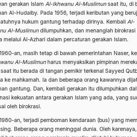
an gerakan Islam
Al-Ikhwanu Al-Muslimun
saat itu, di
nan Al-Hudaiby. Pada 1956, terjadi keributan yang beru
jatuhnya hukum gantung terhadap dirinya. Kembali
Al-
nu Al-Muslimun
dilumpuhkan, dan menanglah birokrasi
 melalui Al-Azhari dalam percaturan gerakan Islam.
1960-an, masih tetap di bawah pemerintahan Naser, ke
hwanu Al-Muslimun
harus menyaksikan pimpinan merek
 saat itu berada di tangan pemikir terkenal Sayyed Qutb
a ke mahkamah. Ia dan beberapa orang kawannya dijat
an gantung. Dan, kembali gerakan itu dilumpuhkan da
nasi kekuatan antara gerakan Islam yang ada, yang s
ai oleh birokrasi.
1980-an, terjadi pemboman kendaraan (bus) yang me
 asing. Beberapa orang meninggal dunia. Oleh karenaya,