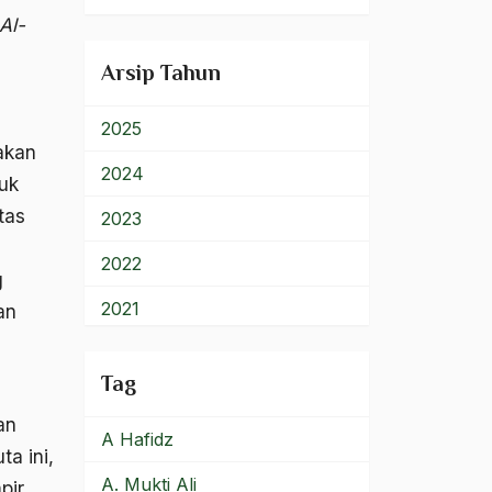
900 – Rumpun Ilmu
Al-
Lainnya
Arsip Tahun
2025
akan
2024
tuk
tas
2023
2022
g
2021
an
2020
Tag
2019
an
A Hafidz
2018
a ini,
A. Mukti Ali
pir
2017