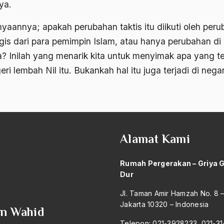
ya.
nyaannya; apakah perubahan taktis itu diikuti oleh per
egis dari para pemimpin Islam, atau hanya perubahan di 
a? Inilah yang menarik kita untuk menyimak apa yang te
eri lembah Nil itu. Bukankah hal itu juga terjadi di nega
Alamat Kami
Rumah Pergerakan – Griya 
Dur
Jl. Taman Amir Hamzah No. 8 
Jakarta 10320 – Indonesia
an Wahid
Telepon: 021-3928233, 021-3