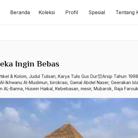
Beranda
Koleksi
Profil
Spesial
Tentang 
eka Ingin Bebas
rtikel & Kolom
,
Judul Tulisan
,
Karya Tulis Gus Dur
Arsip Tahun:
199
Al-Ikhwanu Al-Muslimun
,
birokrasi
,
Gamal Abdel Naser
,
Geerakan Isl
n AL-Banna
,
Husein Haikal
,
Kebebasan
,
mesir
,
Mubarok
,
Raja Farou