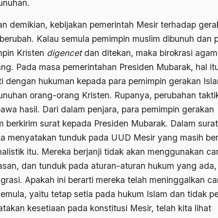
unuhan.
n demikian, kebijakan pemerintah Mesir terhadap gera
 berubah. Kalau semula pemimpin muslim dibunuh dan 
pin Kristen
digencet
dan ditekan, maka birokrasi aga
ang. Pada masa pemerintahan Presiden Mubarak, hal it
ti dengan hukuman kepada para pemimpin gerakan Isl
nuhan orang-orang Kristen. Rupanya, perubahan taktik
wa hasil. Dari dalam penjara, para pemimpin gerakan
m berkirim surat kepada Presiden Mubarak. Dalam surat 
a menyatakan tunduk pada UUD Mesir yang masih ber
nalistik itu. Mereka berjanji tidak akan menggunakan ca
asan, dan tunduk pada aturan-aturan hukum yang ada,
 grasi. Apakah ini berarti mereka telah meninggalkan ca
semula, yaitu tetap setia pada hukum Islam dan tidak p
akan kesetiaan pada konstitusi Mesir, telah kita lihat