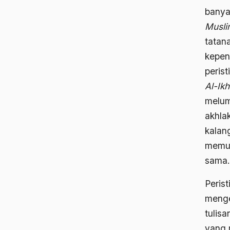
banya
Musli
tatan
kepen
peris
Al-Ik
melum
akhla
kalan
memul
sama.
Peris
menge
tulis
yang 