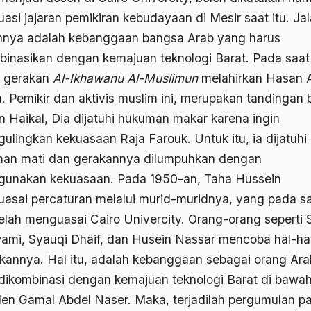
asi jajaran pemikiran kebudayaan di Mesir saat itu. Ja
annya adalah kebanggaan bangsa Arab yang harus
binasikan dengan kemajuan teknologi Barat. Pada saat
h, gerakan
Al-Ikhawanu Al-Muslimun
melahirkan Hasan A
. Pemikir dan aktivis muslim ini, merupakan tandingan 
n Haikal, Dia dijatuhi hukuman makar karena ingin
ulingkan kekuasaan Raja Farouk. Untuk itu, ia dijatuhi
an mati dan gerakannya dilumpuhkan dengan
unakan kekuasaan. Pada 1950-an, Taha Hussein
asai percaturan melalui murid-muridnya, yang pada sa
telah menguasai Cairo Univercity. Orang-orang seperti 
ami, Syauqi Dhaif, dan Husein Nassar mencoba hal-ha
irkannya. Hal itu, adalah kebanggaan sebagai orang Ara
dikombinasi dengan kemajuan teknologi Barat di bawa
den Gamal Abdel Naser. Maka, terjadilah pergumulan p