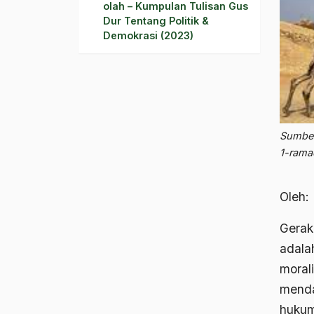
olah – Kumpulan Tulisan Gus
Dur Tentang Politik &
Demokrasi (2023)
Sumber
1-ram
Oleh:
Geraka
adala
moral
menda
hukum