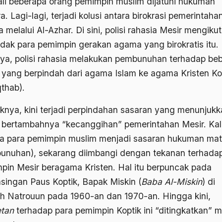
li beberapa orang pemimpin muslim dijatuhi hukuman
a. Lagi-lagi, terjadi kolusi antara birokrasi pemerintaha
melalui Al-Azhar. Di sini, polisi rahasia Mesir mengikut
dak para pemimpin gerakan agama yang birokratis itu.
ya, polisi rahasia melakukan pembunuhan terhadap be
 yang berpindah dari agama Islam ke agama Kristen Ko
qthab).
iknya, kini terjadi perpindahan sasaran yang menunjuk
 bertambahnya “kecanggihan” pemerintahan Mesir. Ka
a para pemimpin muslim menjadi sasaran hukuman mat
unuhan), sekarang diimbangi dengan tekanan terhada
pin Mesir beragama Kristen. Hal itu berpuncak pada
singan Paus Koptik, Bapak Miskin (
Baba Al-Miskin
) di
h Natrouun pada 1960-an dan 1970-an. Hingga kini,
tan
terhadap para pemimpin Koptik ini “ditingkatkan” m