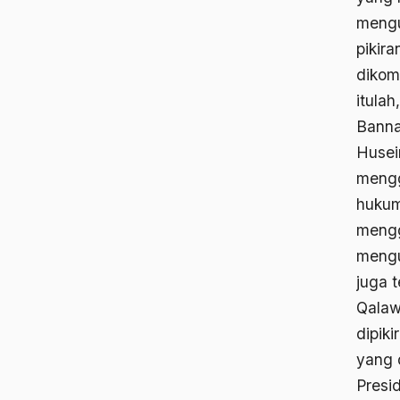
mengu
pikir
dikom
itula
Banna
Husei
mengg
hukum
mengg
mengu
juga 
Qalaw
dipik
yang 
Presi