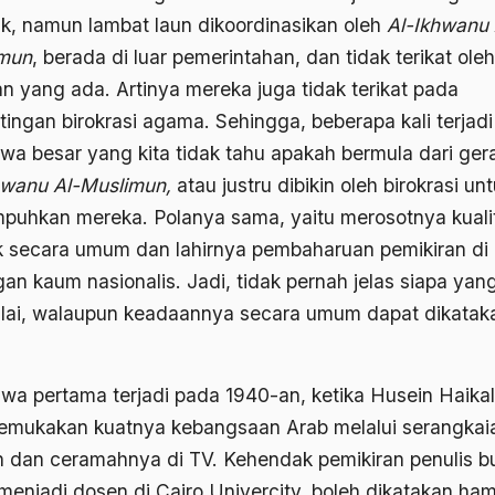
k, namun lambat laun dikoordinasikan oleh
Al-Ikhwanu 
mun
, berada di luar pemerintahan, dan tidak terikat oleh
an yang ada. Artinya mereka juga tidak terikat pada
tingan birokrasi agama. Sehingga, beberapa kali terjadi
tiwa besar yang kita tidak tahu apakah bermula dari ger
hwanu Al-Muslimun,
atau justru dibikin oleh birokrasi un
puhkan mereka. Polanya sama, yaitu merosotnya kuali
k secara umum dan lahirnya pembaharuan pemikiran di
gan kaum nasionalis. Jadi, tidak pernah jelas siapa yan
ai, walaupun keadaannya secara umum dapat dikatak
tiwa pertama terjadi pada 1940-an, ketika Husein Haikal
mukakan kuatnya kebangsaan Arab melalui serangkai
an dan ceramahnya di TV. Kehendak pemikiran penulis but
menjadi dosen di Cairo Univercity, boleh dikatakan ham