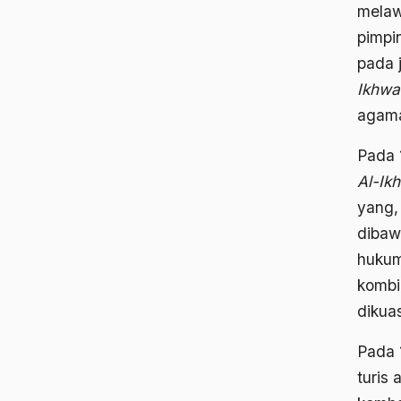
melaw
pimpi
pada 
Ikhwa
agama
Pada 
Al-Ik
yang,
dibaw
hukum
kombi
dikuas
Pada 
turis