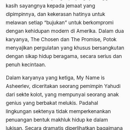
kasih sayangnya kepada jemaat yang
Aktivis Muda
dipimpinnya, dan kekerasan hatinya untuk
akulturasi
melawan setiap “bujukan” untuk berkompromi
dengan kehidupan modern di Amerika. Dalam dua
akulturasi budaya
karyanya, The Chosen dan The Promise, Potok
Al Asnawi
menyajikan pergulatan yang khusus bersangkutan
al qaeda
dengan sikap hidup beragama, secara serius dan
penuh kecintaan.
Al-Azhar
Al-Ghazali
Dalam karyanya yang ketiga, My Name is
Asheerlev, diceritakan seorang pemimpin Yahudi
Al-Ikhwanu Al-Muslimun
dari sekte kolot, yang mempunyai seorang anak
Al-Ikhwanul Muslimin
genius yang berbakat melukis. Padahal
al-Khalil Ibnu Ahmad al-Farahidi
lingkungan sektenya tidak memperkenankan
penuangan bentuk makhluk hidup ke dalam
Al-Maududi
lukisan. Secara dramatis diperlihatkan bagaimana