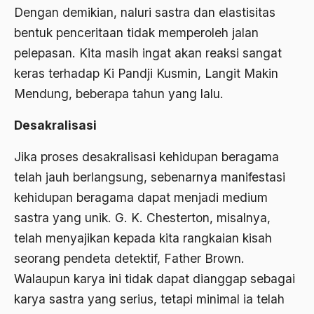
Dengan demikian, naluri sastra dan elastisitas
Agama di Asia
bentuk penceritaan tidak memperoleh jalan
pelepasan. Kita masih ingat akan reaksi sangat
agama elitis
keras terhadap Ki Pandji Kusmin, Langit Makin
Agama Hukum
Mendung, beberapa tahun yang lalu.
Agama Inovasi
Desakralisasi
Agama Islam
Jika proses desakralisasi kehidupan beragama
agama populer
telah jauh berlangsung, sebenarnya manifestasi
Agama Terang
kehidupan beragama dapat menjadi medium
Agamawan
sastra yang unik. G. K. Chesterton, misalnya,
telah menyajikan kepada kita rangkaian kisah
Agenda Nasional
seorang pendeta detektif, Father Brown.
Agraria
Walaupun karya ini tidak dapat dianggap sebagai
agraris
karya sastra yang serius, tetapi minimal ia telah