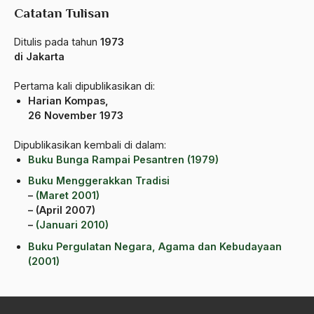
Catatan Tulisan
amerika latin
amerika serikat
Ditulis pada tahun
1973
di Jakarta
Amien Rais
Pertama kali dipublikasikan di:
Amin Iskandar
Harian Kompas,
26 November 1973
Amir
Dipublikasikan kembali di dalam:
Amir Syakib Arsalan
Buku Bunga Rampai Pesantren (1979)
Amirn Rais
Buku Menggerakkan Tradisi
–
(Maret 2001)
amrozi
–
(April 2007)
–
(Januari 2010)
Anak ibrahim
Buku Pergulatan Negara, Agama dan Kebudayaan
Anatomi
(2001)
Andi Mallarangeng
Andre Gide