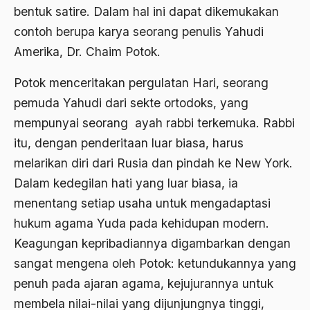
bentuk satire. Dalam hal ini dapat dikemukakan
Ajaran AGama
contoh berupa karya seorang penulis Yahudi
Ajaran Agama Islam
Amerika, Dr. Chaim Potok.
Ajaran Islam
Potok menceritakan pergulatan Hari, seorang
ajaran kemasyarakatan
pemuda Yahudi dari sekte ortodoks, yang
mempunyai seorang ayah rabbi terkemuka. Rabbi
Ajengan SIngaparna
itu, dengan penderitaan luar biasa, harus
Akademi Betawi
melarikan diri dari Rusia dan pindah ke New York.
Akademi Jakarta
Dalam kedegilan hati yang luar biasa, ia
Akbar tanjung
menentang setiap usaha untuk mengadaptasi
hukum agama Yuda pada kehidupan modern.
akhlak
Keagungan kepribadiannya digambarkan dengan
Akhlaq
sangat mengena oleh Potok: ketundukannya yang
Akidah
penuh pada ajaran agama, kejujurannya untuk
membela nilai-nilai yang dijunjungnya tinggi,
Aktivis