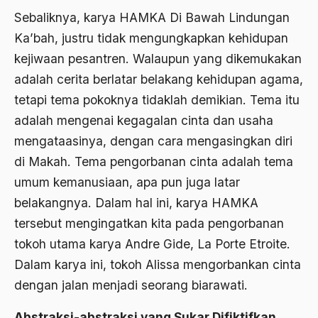
1988
Adat Siri
Sebaliknya, karya HAMKA Di Bawah Lindungan
Ka’bah, justru tidak mengungkapkan kehidupan
1987
Adi Sasono
kejiwaan pesantren. Walaupun yang dikemukakan
1986
Adil dan Makmur
adalah cerita berlatar belakang kehidupan agama,
1985
Adipati Unus
tetapi tema pokoknya tidaklah demikian. Tema itu
1984
adalah mengenai kegagalan cinta dan usaha
Administrasi Negara
mengataasinya, dengan cara mengasingkan diri
1983
Adnan Buyung Nasution
di Makah. Tema pengorbanan cinta adalah tema
1982
Adopsi
umum kemanusiaan, apa pun juga latar
1981
belakangnya. Dalam hal ini, karya HAMKA
Adu Pinalti
tersebut mengingatkan kita pada pengorbanan
1980
Advisors
tokoh utama karya Andre Gide, La Porte Etroite.
1979
Aera-Europa
Dalam karya ini, tokoh Alissa mengorbankan cinta
1978
dengan jalan menjadi seorang biarawati.
Afganistan
1977
Afiliasi Kultural
Abstraksi-abstraksi yang Sukar Difiktifkan