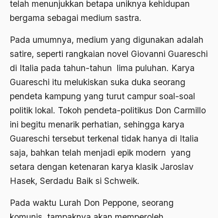
telah menunjukkan betapa uniknya kehidupan
Agum Gumelar
bergama sebagai medium sastra.
Agus Miftah
Pada umumnya, medium yang digunakan adalah
Ahimsa
satire, seperti rangkaian novel Giovanni Guareschi
Ahli
di Italia pada tahun-tahun lima puluhan. Karya
ahli fikih
Guareschi itu melukiskan suka duka seorang
pendeta kampung yang turut campur soal-soal
Ahli Ilmu Agama
politik lokal. Tokoh pendeta-politikus Don Carmillo
Ahli waris
ini begitu menarik perhatian, sehingga karya
ahlul sunnah wal jamaah
Guareschi tersebut terkenal tidak hanya di Italia
saja, bahkan telah menjadi epik modern yang
Ahlussunnah
setara dengan ketenaran karya klasik Jaroslav
Ahlussunnah Wal jamaah
Hasek, Serdadu Baik si Schweik.
Ahmad Benbella
Pada waktu Lurah Don Peppone, seorang
Ahmad Daudy
komunis, tampaknya akan memperoleh