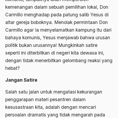
Ahmad Dhani
kemenangan dalam sebuah pemilihan lokal, Don
Carmillo menghadap pada patung salib Yesus di
Ahmad Hasan Rurbi
altar gereja boboknya. Menolak permintaan Don
Ahmad Khomeini
Carmillo agar Ia menyelamatkan kampung itu dari
Ahmad Syafi’i Ma’arif
bahaya komunis, Yesus menjawab bahwa urusan
Ahmad Tirtisudiro
politik bukan urusannya! Mungkinkah satire
seperti ini diterbitkan di negeri kita dewasa ini,
ahmad wahib
dengan tidak menerbitkan gelombang reaksi yang
Ahmad Wahid
hebat?
Ahmadiyah
Jangan Satire
AIDS
Salah satu jalan untuk mengatasi kekurangan
Airport
penggarapan materi pesantren dalam
Airport Changi
kesusastraan kita, adalah dengan mencari
persoalan dramatis yang tidak mengarah pada
Airport Noto Hadi Negoro