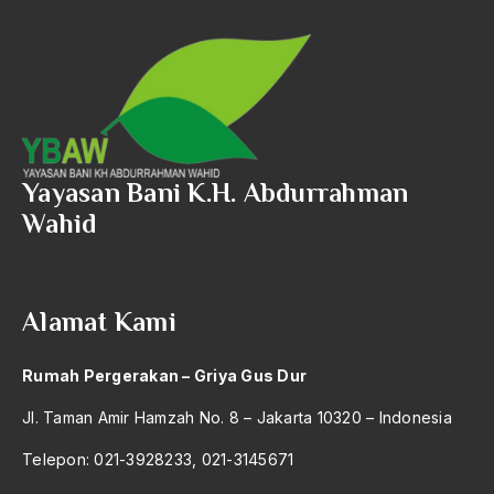
Angkatan Laut AS
Ansor
Antara Keyakinan dan Keuletan
Antarumat Beragama
Yayasan Bani K.H. Abdurrahman
Anti Kekerasan
Wahid
Anti Klimak
Anti-Kekerasan
Alamat Kami
António de Oliveira Salazar
Antonio Gramsci
Rumah Pergerakan – Griya Gus Dur
Antony Van Leeuwenhoek
Jl. Taman Amir Hamzah No. 8 – Jakarta 10320 – Indonesia
antropologi
Telepon: 021-3928233, 021-3145671
antroposentrisme