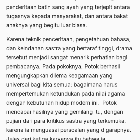
Al-qua'an dan Hadist
penderitaan batin sang ayah yang terjepit antara
al-quran
tugasnya kepada masyarakat, dan antara bakat
Alexander Solzhenitsyin
anaknya yang begitu luar biasa.
Ali Khomeini
Karena teknik penceritaan, pengetahuan bahasa,
dan keindahan sastra yang bertaraf tinggi, drama
Ali Murtopo
tersebut menjadi sangat menarik perhatian bagi
Ali Shariati
pembacanya. Pada pokoknya, Potok berhasil
Ali Sidikin
mengungkapkan dilema keagamaan yang
Ali Syahbana
universal bagi kita semua: bagaimana harus
mempertemukan ketundukan pada nilai agama
Aliran AHmadiyah
dengan kebutuhan hidup modern ini. Potok
Aliran Kepercayaan
mencapai hasilnya yang gemilang itu, dengan
Alistair Cook
pujian dari para kritikus sastra yang terkemuka,
karena ia menguasai persoalan yang digarapnya.
Allah
Jelas dari ketiga karyanya itu bahwa ia