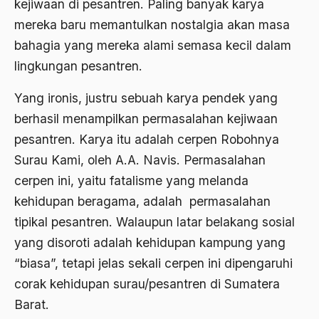
kejiwaan di pesantren. Paling banyak karya
2000
Abu Hanifah
mereka baru memantulkan nostalgia akan masa
1999
abu jihad
bahagia yang mereka alami semasa kecil dalam
1998
Abu Sangkan
lingkungan pesantren.
1997
Abu Zayd
Yang ironis, justru sebuah karya pendek yang
1996
berhasil menampilkan permasalahan kejiwaan
Aceh
pesantren. Karya itu adalah cerpen Robohnya
1995
Ad-daulah
Surau Kami, oleh A.A. Navis. Permasalahan
1994
Adagium
cerpen ini, yaitu fatalisme yang melanda
1993
Adaptif Islam
kehidupan beragama, adalah permasalahan
tipikal pesantren. Walaupun latar belakang sosial
1992
adat
yang disoroti adalah kehidupan kampung yang
1991
Adat dan Syari'at
“biasa”, tetapi jelas sekali cerpen ini dipengaruhi
1990
Adat Ngada
corak kehidupan surau/pesantren di Sumatera
1989
Barat.
Adat Pra-Islam