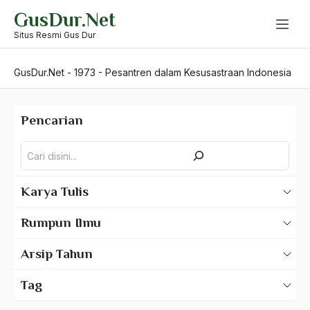
Skip
GusDur.Net
to
content
Situs Resmi Gus Dur
GusDur.Net
-
1973
-
Pesantren dalam Kesusastraan Indonesia
Pencarian
Pencarian
Karya Tulis
Karya Tulis Gus Dur
Rumpun Ilmu
Karya Tulis Tentang Gus Dur
500 – Ilmu Bahasa
Arsip Tahun
530 – Ilmu Bahasa Asing
2025
Tag
550 – Ilmu Ekonomi
2024
A Hafidz