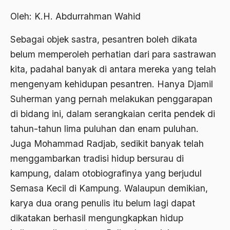
Abdi Masyarakat
Oleh: K.H. Abdurrahman Wahid
2011
abdul wahid hasyim
Sebagai objek sastra, pesantren boleh dikata
2010
Abdullah Badawi
belum memperoleh perhatian dari para sastrawan
2009
Abdullah Sungkar
kita, padahal banyak di antara mereka yang telah
2008
Abdullah Syafi'i
mengenyam kehidupan pesantren. Hanya Djamil
2007
Suherman yang pernah melakukan penggarapan
Abdurrahman Addakhil
di bidang ini, dalam serangkaian cerita pendek di
2006
abdurrahman wahid
tahun-tahun lima puluhan dan enam puluhan.
2005
Abolisi
Juga Mohammad Radjab, sedikit banyak telah
2004
menggambarkan tradisi hidup bersurau di
Aboulhasan Bani Sadr
kampung, dalam otobiografinya yang berjudul
2003
abri
Semasa Kecil di Kampung. Walaupun demikian,
2002
Abu AMrin Ibnu Alla'
karya dua orang penulis itu belum lagi dapat
2001
dikatakan berhasil mengungkapkan hidup
Abu Bakar Ba’asyir