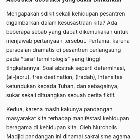
1976
Afrika
Mengapakah sdikit sekali kehidupan pesantren
1975
Afrika utara
digambarkan dalam kesusastraan kita? Ada
1974
beberapa sebab yang dapat dikemukakan untuk
agama
menjawab pertanyaan tersebut. Pertama, karena
1973
Agama & Negara
persoalan dramatis di pesantren berlangsung
1972
Agama Asli
pada “taraf terminologis” yang tinggi
1971
tingkatannya. Soal abstrak seperti determinasi,
Agama Asli Indonesia
(al-jabru), free destination, (iradah), intensitas
Agama dan Negara
ketundukan kepada Tuhan, dan sebagainya,
Agama dan negaraa
sukar sekali dituangkan sebuah cerita fiktif.
Agama dan Pemerintah
Kedua, karena masih kakunya pandangan
Agama dan Politik
masyarakat kita terhadap manifestasi kehidupan
beragama di kehidupan kita. Oleh Nurcholis
Agama dan Praktis
Madjid pandangan ini dinamai sakralisme agama.
Agama Demokrasi