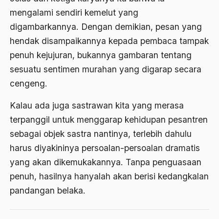
ALmanak
mengalami sendiri kemelut yang
Alternatif Moral
digambarkannya. Dengan demikian, pesan yang
hendak disampaikannya kepada pembaca tampak
Alternatif Nilai
penuh kejujuran, bukannya gambaran tentang
Alternatif Politis
sesuatu sentimen murahan yang digarap secara
Alumni Sayid Al-Maliki
cengeng.
Alvin W. Gouldner
Kalau ada juga sastrawan kita yang merasa
Amangkurat
terpanggil untuk menggarap kehidupan pesantren
sebagai objek sastra nantinya, terlebih dahulu
Amar Ma'ruf Nahi Munkar
harus diyakininya persoalan-persoalan dramatis
ambisi politik
yang akan dikemukakannya. Tanpa penguasaan
Ambivalen
penuh, hasilnya hanyalah akan berisi kedangkalan
pandangan belaka.
ambon
Amerika