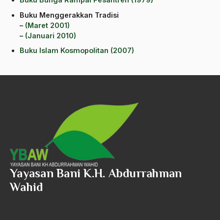
asrul sani
Buku Menggerakkan Tradisi
–
(Maret 2001)
Aswad Mahasin
–
(Januari 2010)
Buku Islam Kosmopolitan (2007)
ASWAJA
Asyura 1414
Atheisme
Aturan Hukum
Australia
Austro Melanesia
Ayat Al-Quran
Yayasan Bani K.H. Abdurrahman
Ayatullah Zanjani
Wahid
Azyumardi Azra
bacaan mulia