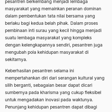
pesantren berkembang menjadi lembaga
1988
Adat Siri
masyarakat yang memainkan peranan dominan
1987
Adi Sasono
dalam pembentukan tata nilai bersama yang
1986
berlaku bagi kedua belah pihak. Dalam proses
Adil dan Makmur
pembinaan inti surau yang kecil hingga menjadi
1985
Adipati Unus
suatu lembaga masyarakat yang kompleks
1984
Administrasi Negara
dengan kelengkapannya sendiri, pesantren juga
1983
mengubah pola kehidupan masyarakat di
Adnan Buyung Nasution
sekitarnya.
1982
Adopsi
1981
Keberhasilan pesantren selama ini
Adu Pinalti
mempertahankan diri dari serangan kultural yang
1980
Advisors
silih berganti, sebagaian besar dapat dicari
1979
Aera-Europa
sumbernya pada kharisma yang cukup fleksibel
1978
untuk mengadakan inovasi pada waktunya.
Afganistan
Penunjang kehidupan pesantren dapat dibagi
1977
Afiliasi Kultural