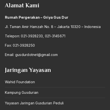
Alamat Kami
Badan Usaha
Rumah Pergerakan – Griya Gus Dur
Bagus Hadikusumo
Jl. Taman Amir Hamzah No. 8 – Jakarta 10320 – Indonesia
Baha'i
Telepon: 021-3928233, 021-3145671
baharuddin Aritonang
Fax: 021-3928250
Bahasa Indonesia
Email:
gusdurdotnet@gmail.com
Bahasa Internasional
Bahasa melayu
Jaringan Yayasan
Bahasa Nasional
Wahid Foundation
Bahsul Masail
Kampung Gusdurian
Baku Bae
bali
Yayasan Jaringan Gusdurian Peduli