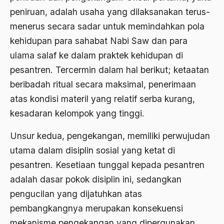
peniruan, adalah usaha yang dilaksanakan terus-
Ajaran AGama
menerus secara sadar untuk memindahkan pola
Ajaran Agama Islam
kehidupan para sahabat Nabi Saw dan para
Ajaran Islam
ulama salaf ke dalam praktek kehidupan di
ajaran kemasyarakatan
pesantren. Tercermin dalam hal berikut; ketaatan
beribadah ritual secara maksimal, penerimaan
Ajengan SIngaparna
atas kondisi materil yang relatif serba kurang,
Akademi Betawi
kesadaran kelompok yang tinggi.
Akademi Jakarta
Unsur kedua, pengekangan, memiliki perwujudan
Akbar tanjung
utama dalam disiplin sosial yang ketat di
akhlak
pesantren. Kesetiaan tunggal kepada pesantren
adalah dasar pokok disiplin ini, sedangkan
Akhlaq
pengucilan yang dijatuhkan atas
Akidah
pembangkangnya merupakan konsekuensi
Aktivis
mekanisme pengekangan yang dipergunakan.