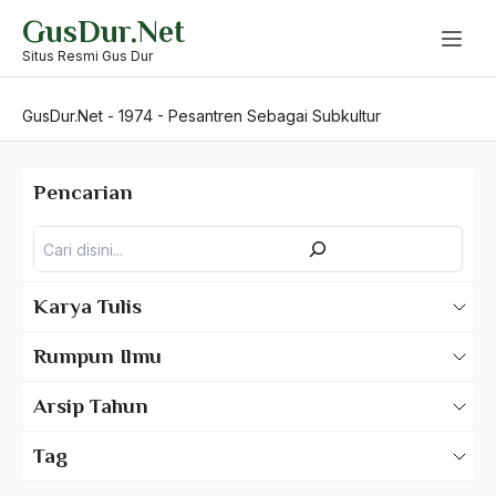
Skip
GusDur.Net
to
content
Situs Resmi Gus Dur
GusDur.Net
-
1974
-
Pesantren Sebagai Subkultur
Pencarian
Pencarian
Karya Tulis
Karya Tulis Gus Dur
Rumpun Ilmu
Karya Tulis Tentang Gus Dur
500 – Ilmu Bahasa
Arsip Tahun
530 – Ilmu Bahasa Asing
2025
Tag
550 – Ilmu Ekonomi
2024
A Hafidz