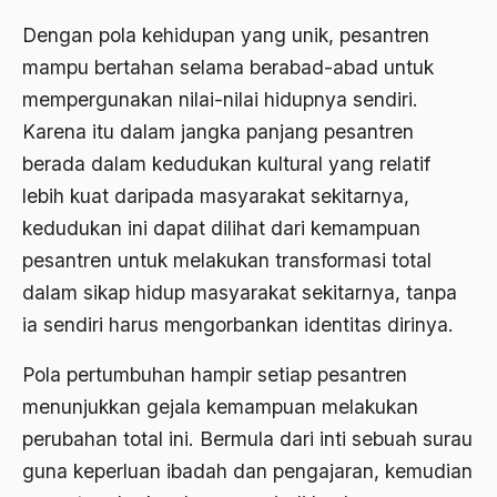
2000
Abu Hanifah
Dengan pola kehidupan yang unik, pesantren
1999
abu jihad
mampu bertahan selama berabad-abad untuk
1998
mempergunakan nilai-nilai hidupnya sendiri.
Abu Sangkan
Karena itu dalam jangka panjang pesantren
1997
Abu Zayd
berada dalam kedudukan kultural yang relatif
1996
Aceh
lebih kuat daripada masyarakat sekitarnya,
1995
Ad-daulah
kedudukan ini dapat dilihat dari kemampuan
pesantren untuk melakukan transformasi total
1994
Adagium
dalam sikap hidup masyarakat sekitarnya, tanpa
1993
Adaptif Islam
ia sendiri harus mengorbankan identitas dirinya.
1992
adat
Pola pertumbuhan hampir setiap pesantren
1991
Adat dan Syari'at
menunjukkan gejala kemampuan melakukan
1990
Adat Ngada
perubahan total ini. Bermula dari inti sebuah surau
guna keperluan ibadah dan pengajaran, kemudian
1989
Adat Pra-Islam