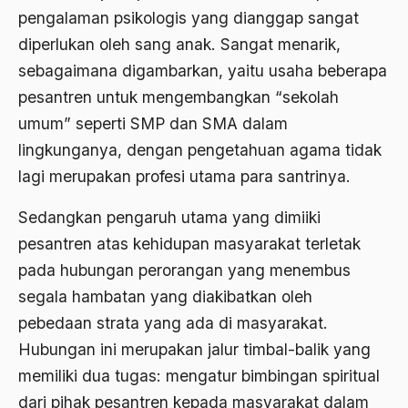
ALmanak
pengalaman psikologis yang dianggap sangat
diperlukan oleh sang anak. Sangat menarik,
Alternatif Moral
sebagaimana digambarkan, yaitu usaha beberapa
Alternatif Nilai
pesantren untuk mengembangkan “sekolah
Alternatif Politis
umum” seperti SMP dan SMA dalam
Alumni Sayid Al-Maliki
lingkunganya, dengan pengetahuan agama tidak
lagi merupakan profesi utama para santrinya.
Alvin W. Gouldner
Sedangkan pengaruh utama yang dimiiki
Amangkurat
pesantren atas kehidupan masyarakat terletak
Amar Ma'ruf Nahi Munkar
pada hubungan perorangan yang menembus
ambisi politik
segala hambatan yang diakibatkan oleh
Ambivalen
pebedaan strata yang ada di masyarakat.
Hubungan ini merupakan jalur timbal-balik yang
ambon
memiliki dua tugas: mengatur bimbingan spiritual
Amerika
dari pihak pesantren kepada masyarakat dalam