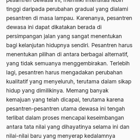
tinggi daripada perubahan gradual yang dialami
Anwar Ibrahim
pesantren di masa lampau. Karenanya, pesantren
Anwar Sadat
dewasa ini dapat dikatakan berada di
apa yang kau cari palupi
persimpangan jalan yang sangat menentukan
bagi kelanjutan hidupnya sendiri. Pesantren harus
Aparat Keamanan
menentukan pilihan di antara berbagai alternatif,
APEC
yang tidak semuanya menggembirakan. Terlebih
Apel Akbar NU
lagi, pesantren harus mengadakan perubahan
kualitatif yang menyeluruh, terutama dalam sikap
APRI
hidup yang dimilikinya. Memang banyak
Ar-Raniry
kemajuan yang telah dicapai, terutama karena
arab
pesantren-pesantren utama dewasa ini tengah
terlibat dalam proses mencapai keseimbangan
arabisasi
antara tata nilai yang dihayatinya selama ini dan
arafat
nilai-nilai baru yang menyerap kedalamnya