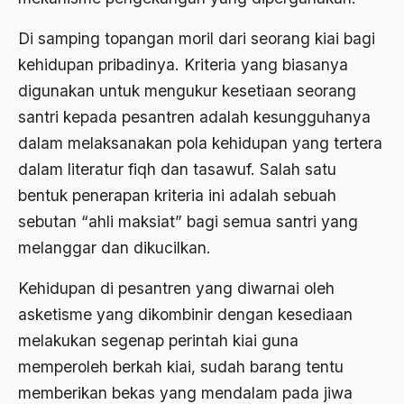
Aktivis Muda
Di samping topangan moril dari seorang kiai bagi
akulturasi
kehidupan pribadinya. Kriteria yang biasanya
digunakan untuk mengukur kesetiaan seorang
akulturasi budaya
santri kepada pesantren adalah kesungguhanya
Al Asnawi
dalam melaksanakan pola kehidupan yang tertera
al qaeda
dalam literatur fiqh dan tasawuf. Salah satu
bentuk penerapan kriteria ini adalah sebuah
Al-Azhar
sebutan “ahli maksiat” bagi semua santri yang
Al-Ghazali
melanggar dan dikucilkan.
Al-Ikhwanu Al-Muslimun
Kehidupan di pesantren yang diwarnai oleh
Al-Ikhwanul Muslimin
asketisme yang dikombinir dengan kesediaan
al-Khalil Ibnu Ahmad al-Farahidi
melakukan segenap perintah kiai guna
memperoleh berkah kiai, sudah barang tentu
Al-Maududi
memberikan bekas yang mendalam pada jiwa