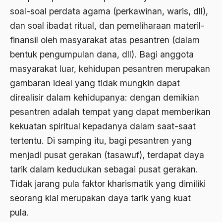
amerika latin
soal-soal perdata agama (perkawinan, waris, dll),
dan soal ibadat ritual, dan pemeliharaan materil-
amerika serikat
finansil oleh masyarakat atas pesantren (dalam
Amien Rais
bentuk pengumpulan dana, dll). Bagi anggota
Amin Iskandar
masyarakat luar, kehidupan pesantren merupakan
gambaran ideal yang tidak mungkin dapat
Amir
direalisir dalam kehidupanya: dengan demikian
Amir Syakib Arsalan
pesantren adalah tempat yang dapat memberikan
Amirn Rais
kekuatan spiritual kepadanya dalam saat-saat
tertentu. Di samping itu, bagi pesantren yang
amrozi
menjadi pusat gerakan (tasawuf), terdapat daya
Anak ibrahim
tarik dalam kedudukan sebagai pusat gerakan.
Anatomi
Tidak jarang pula faktor kharismatik yang dimiliki
Andi Mallarangeng
seorang kiai merupakan daya tarik yang kuat
pula.
Andre Gide