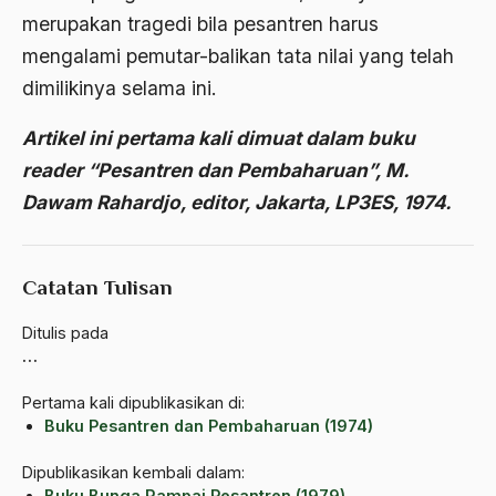
Asghar Ali Engineer
merupakan tragedi bila pesantren harus
mengalami pemutar-balikan tata nilai yang telah
Ashram Ghandi
dimilikinya selama ini.
Asia
Artikel ini pertama kali dimuat dalam buku
Asia Tenggara
reader “Pesantren dan Pembaharuan”, M.
Asimilasi
Dawam Rahardjo, editor, Jakarta, LP3ES, 1974.
Askar
Asosiasi
Catatan Tulisan
Aspek Etika
Ditulis pada
…
Aspek Politis
Aspek religius Agama
Pertama kali dipublikasikan di:
Buku Pesantren dan Pembaharuan (1974)
Aspek Teknis
Dipublikasikan kembali dalam:
Aspirasi Politik
Buku Bunga Rampai Pesantren (1979)