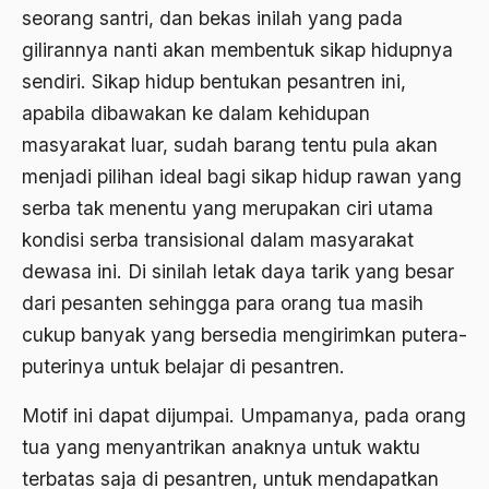
Al-qua'an dan Hadist
seorang santri, dan bekas inilah yang pada
al-quran
gilirannya nanti akan membentuk sikap hidupnya
sendiri. Sikap hidup bentukan pesantren ini,
Alexander Solzhenitsyin
apabila dibawakan ke dalam kehidupan
Ali Khomeini
masyarakat luar, sudah barang tentu pula akan
Ali Murtopo
menjadi pilihan ideal bagi sikap hidup rawan yang
serba tak menentu yang merupakan ciri utama
Ali Shariati
kondisi serba transisional dalam masyarakat
Ali Sidikin
dewasa ini. Di sinilah letak daya tarik yang besar
Ali Syahbana
dari pesanten sehingga para orang tua masih
cukup banyak yang bersedia mengirimkan putera-
Aliran AHmadiyah
puterinya untuk belajar di pesantren.
Aliran Kepercayaan
Motif ini dapat dijumpai. Umpamanya, pada orang
Alistair Cook
tua yang menyantrikan anaknya untuk waktu
Allah
terbatas saja di pesantren, untuk mendapatkan