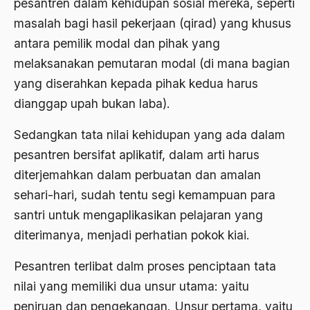
pesantren dalam kehidupan sosial mereka, seperti
Ahmad Dhani
masalah bagi hasil pekerjaan (qirad) yang khusus
Ahmad Hasan Rurbi
antara pemilik modal dan pihak yang
melaksanakan pemutaran modal (di mana bagian
Ahmad Khomeini
yang diserahkan kepada pihak kedua harus
Ahmad Syafi’i Ma’arif
dianggap upah bukan laba).
Ahmad Tirtisudiro
Sedangkan tata nilai kehidupan yang ada dalam
ahmad wahib
pesantren bersifat aplikatif, dalam arti harus
Ahmad Wahid
diterjemahkan dalam perbuatan dan amalan
sehari-hari, sudah tentu segi kemampuan para
Ahmadiyah
santri untuk mengaplikasikan pelajaran yang
AIDS
diterimanya, menjadi perhatian pokok kiai.
Airport
Pesantren terlibat dalm proses penciptaan tata
Airport Changi
nilai yang memiliki dua unsur utama: yaitu
Airport Noto Hadi Negoro
peniruan dan pengekangan. Unsur pertama, yaitu