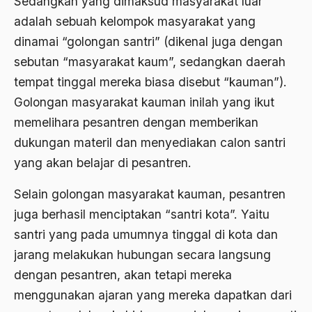
Sedangkan yang dimaksud masyarakat luar
Agum Gumelar
adalah sebuah kelompok masyarakat yang
Agus Miftah
dinamai “golongan santri” (dikenal juga dengan
Ahimsa
sebutan “masyarakat kaum”, sedangkan daerah
tempat tinggal mereka biasa disebut “kauman”).
Ahli
Golongan masyarakat kauman inilah yang ikut
ahli fikih
memelihara pesantren dengan memberikan
Ahli Ilmu Agama
dukungan materil dan menyediakan calon santri
yang akan belajar di pesantren.
Ahli waris
ahlul sunnah wal jamaah
Selain golongan masyarakat kauman, pesantren
juga berhasil menciptakan “santri kota”. Yaitu
Ahlussunnah
santri yang pada umumnya tinggal di kota dan
Ahlussunnah Wal jamaah
jarang melakukan hubungan secara langsung
Ahmad Benbella
dengan pesantren, akan tetapi mereka
menggunakan ajaran yang mereka dapatkan dari
Ahmad Daudy