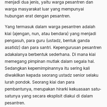
menjadi dua jenis, yaitu warga pesantren dan
1976
Afrika
warga masyarakat luar yang mempunyai
1975
hubungan erat dengan pesantren.
Afrika utara
1974
agama
Yang termasuk dalam warga pesantren adalah
1973
kiai (ajengan, nun, atau bendara) yang menjadi
Agama & Negara
pengasuh, para guru (ustadz, bentuk ganda
1972
Agama Asli
asatidz) dan para santri. Kepengurusan pesantren
1971
Agama Asli Indonesia
adakalanya berbentuk sederhana. Di mana kiai
memegang pimpinan mutlak dalam segala hal.
Agama dan Negara
Sedangkan kepemimpinannya itu sering kali
Agama dan negaraa
diwakilkan kepada seorang ustadz senior selaku
Agama dan Pemerintah
lurah pondok. Seorang kiai dan para
pembantunya, merupakan hirarki kekuasaan satu-
Agama dan Politik
satunya yang secara eksplisit diakui di dalam
Agama dan Praktis
pesantren.
Agama Demokrasi