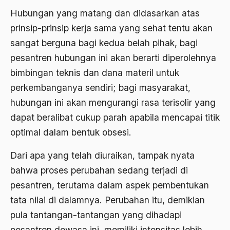
Hubungan yang matang dan didasarkan atas
Angkatan Laut AS
prinsip-prinsip kerja sama yang sehat tentu akan
Ansor
sangat berguna bagi kedua belah pihak, bagi
Antara Keyakinan dan Keuletan
pesantren hubungan ini akan berarti diperolehnya
Antarumat Beragama
bimbingan teknis dan dana materil untuk
perkembanganya sendiri; bagi masyarakat,
Anti Kekerasan
hubungan ini akan mengurangi rasa terisolir yang
Anti Klimak
dapat beralibat cukup parah apabila mencapai titik
Anti-Kekerasan
optimal dalam bentuk obsesi.
António de Oliveira Salazar
Dari apa yang telah diuraikan, tampak nyata
Antonio Gramsci
bahwa proses perubahan sedang terjadi di
pesantren, terutama dalam aspek pembentukan
Antony Van Leeuwenhoek
tata nilai di dalamnya. Perubahan itu, demikian
antropologi
pula tantangan-tantangan yang dihadapi
antroposentrisme
pesantren dewasa ini, memiliki intensitas lebih