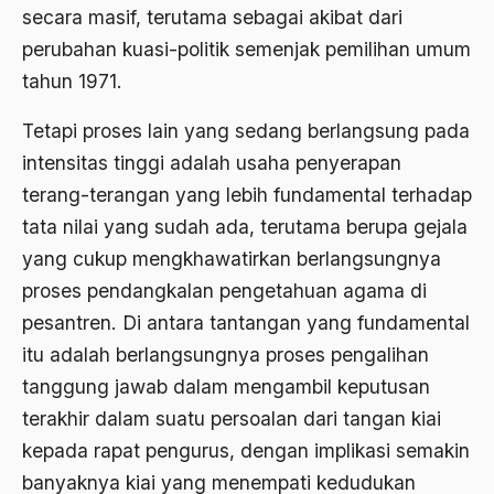
Ard
secara masif, terutama sebagai akibat dari
area studies
perubahan kuasi-politik semenjak pemilihan umum
tahun 1971.
Argentina
Tetapi proses lain yang sedang berlangsung pada
Ariel Saron
intensitas tinggi adalah usaha penyerapan
Ariel Sharon
terang-terangan yang lebih fundamental terhadap
Ario Wowor
tata nilai yang sudah ada, terutama berupa gejala
Aristoteles
yang cukup mengkhawatirkan berlangsungnya
proses pendangkalan pengetahuan agama di
Arnold Y. Toynbeen
pesantren. Di antara tantangan yang fundamental
Arogansi Birokrasi
itu adalah berlangsungnya proses pengalihan
Arrigo Sacchi
tanggung jawab dalam mengambil keputusan
terakhir dalam suatu persoalan dari tangan kiai
Arswendo
kepada rapat pengurus, dengan implikasi semakin
Arswendo Atmowiloto
banyaknya kiai yang menempati kedudukan