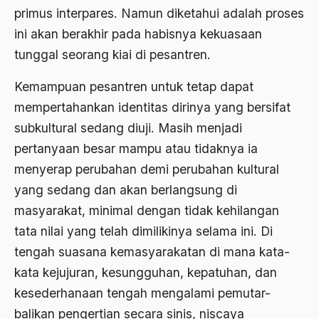
Arti Kepemimpinan
primus interpares. Namun diketahui adalah proses
ini akan berakhir pada habisnya kekuasaan
artikel gus dur
tunggal seorang kiai di pesantren.
asal-usul tradisi keilmuan pesantren
Kemampuan pesantren untuk tetap dapat
Asas Islam
mempertahankan identitas dirinya yang bersifat
Asas Keagamaan
subkultural sedang diuji. Masih menjadi
asas kebangsaan
pertanyaan besar mampu atau tidaknya ia
menyerap perubahan demi perubahan kultural
Asas Organisasi Islam
yang sedang dan akan berlangsung di
Asas Pancasila
masyarakat, minimal dengan tidak kehilangan
Asas Permusyawaratan
tata nilai yang telah dimilikinya selama ini. Di
tengah suasana kemasyarakatan di mana kata-
Asas Pluralisme
kata kejujuran, kesungguhan, kepatuhan, dan
Asas Tunggal
kesederhanaan tengah mengalami pemutar-
asean
balikan pengertian secara sinis, niscaya