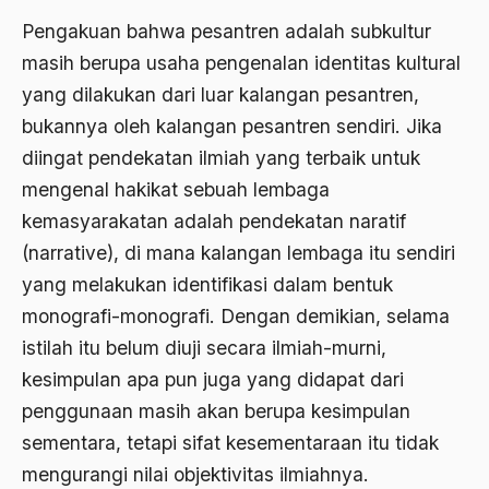
Abdi Masyarakat
Pengakuan bahwa pesantren adalah subkultur
2011
abdul wahid hasyim
masih berupa usaha pengenalan identitas kultural
2010
Abdullah Badawi
yang dilakukan dari luar kalangan pesantren,
2009
bukannya oleh kalangan pesantren sendiri. Jika
Abdullah Sungkar
diingat pendekatan ilmiah yang terbaik untuk
2008
Abdullah Syafi'i
mengenal hakikat sebuah lembaga
2007
Abdurrahman Addakhil
kemasyarakatan adalah pendekatan naratif
2006
(narrative), di mana kalangan lembaga itu sendiri
abdurrahman wahid
yang melakukan identifikasi dalam bentuk
2005
Abolisi
monografi-monografi. Dengan demikian, selama
2004
Aboulhasan Bani Sadr
istilah itu belum diuji secara ilmiah-murni,
2003
kesimpulan apa pun juga yang didapat dari
abri
penggunaan masih akan berupa kesimpulan
2002
Abu AMrin Ibnu Alla'
sementara, tetapi sifat kesementaraan itu tidak
2001
Abu Bakar Ba’asyir
mengurangi nilai objektivitas ilmiahnya.