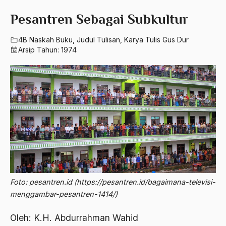
580 – Ilmu Sosial Humaniora
2023
Pesantren Sebagai Subkultur
A. Mukti Ali
630 – Agama Dan Filsafat
2022
A. Mustofa Bisri
4B Naskah Buku
,
Judul Tulisan
,
Karya Tulis Gus Dur
660 – Ilmu Seni, Desain dan Media
Arsip Tahun:
1974
2021
A. Yani
710 – Ilmu Pendidikan
2020
A.A. Baramudi
900 – Rumpun Ilmu Lainnya
2019
A.A. Navis
2018
A.H Nasution
2017
A.S
2016
Aal Usul Teroris
2015
Abad 21
Foto: pesantren.id (https://pesantren.id/bagaimana-televisi-
2014
Abad Modern
menggambar-pesantren-1414/)
2013
Abd. Moqsith Ghazali
Oleh: K.H. Abdurrahman Wahid
2012