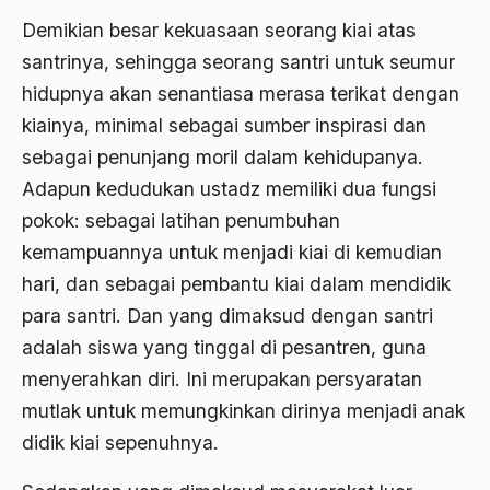
Demikian besar kekuasaan seorang kiai atas
Agama di Asia
santrinya, sehingga seorang santri untuk seumur
agama elitis
hidupnya akan senantiasa merasa terikat dengan
kiainya, minimal sebagai sumber inspirasi dan
Agama Hukum
sebagai penunjang moril dalam kehidupanya.
Agama Inovasi
Adapun kedudukan ustadz memiliki dua fungsi
Agama Islam
pokok: sebagai latihan penumbuhan
agama populer
kemampuannya untuk menjadi kiai di kemudian
hari, dan sebagai pembantu kiai dalam mendidik
Agama Terang
para santri. Dan yang dimaksud dengan santri
Agamawan
adalah siswa yang tinggal di pesantren, guna
Agenda Nasional
menyerahkan diri. Ini merupakan persyaratan
mutlak untuk memungkinkan dirinya menjadi anak
Agraria
didik kiai sepenuhnya.
agraris